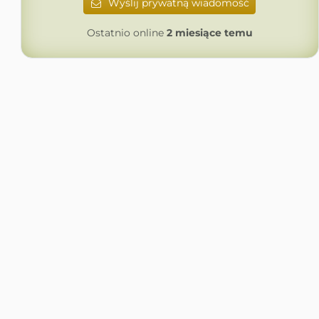
Wyślij prywatną wiadomość
Ostatnio online
2 miesiące temu