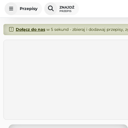
ZNAJDŹ
Przepisy
PRZEPIS
Dołącz do nas
w 5 sekund - zbieraj i dodawaj przepisy, 