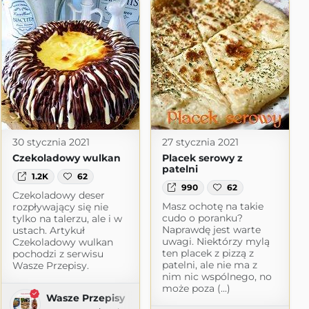
30 stycznia 2021
27 stycznia 2021
Czekoladowy wulkan
Placek serowy z
patelni
1.2K
62
990
62
Czekoladowy deser
Masz ochotę na takie
rozpływający się nie
cudo o poranku?
tylko na talerzu, ale i w
Naprawdę jest warte
ustach. Artykuł
uwagi. Niektórzy mylą
Czekoladowy wulkan
ten placek z pizzą z
pochodzi z serwisu
patelni, ale nie ma z
Wasze Przepisy.
nim nic wspólnego, no
może poza (...)
Wasze Przepisy