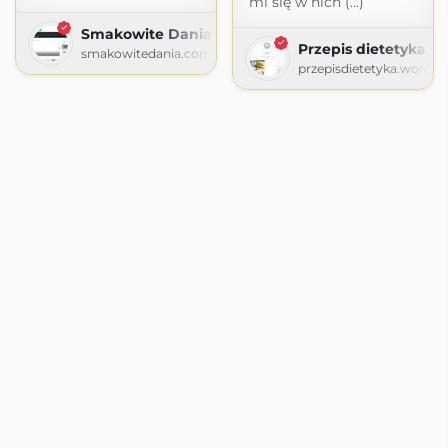
mi się w nich (...)
Smakowite Dania
Przepis dietetyka
smakowitedania.com
przepisdietetyka.wordp