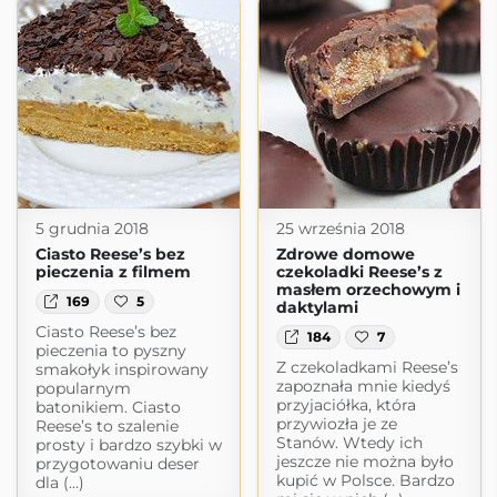
5 grudnia 2018
25 września 2018
Ciasto Reese’s bez
Zdrowe domowe
pieczenia z filmem
czekoladki Reese’s z
masłem orzechowym i
169
5
daktylami
Ciasto Reese’s bez
184
7
pieczenia to pyszny
Z czekoladkami Reese’s
smakołyk inspirowany
zapoznała mnie kiedyś
popularnym
przyjaciółka, która
batonikiem. Ciasto
przywiozła je ze
Reese’s to szalenie
Stanów. Wtedy ich
prosty i bardzo szybki w
jeszcze nie można było
przygotowaniu deser
kupić w Polsce. Bardzo
dla (...)