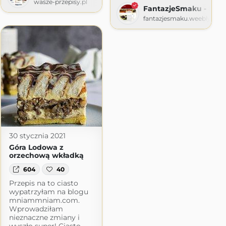
wasze-przepisy.pl
FantazjeSmaku - Blog
fantazjesmaku.weebly.co
ress.com
30 stycznia 2021
Góra Lodowa z
orzechową wkładką
604
40
Przepis na to ciasto
wypatrzyłam na blogu
mniammniam.com.
Wprowadziłam
nieznaczne zmiany i
wyszło super! Ciasto