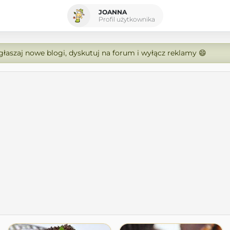
JOANNA
Profil użytkownika
zgłaszaj nowe blogi, dyskutuj na forum i wyłącz reklamy 😄