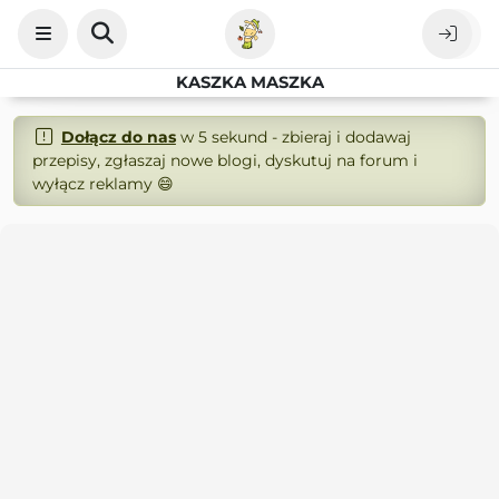
KASZKA MASZKA
Dołącz do nas
w 5 sekund - zbieraj i dodawaj
przepisy, zgłaszaj nowe blogi, dyskutuj na forum i
wyłącz reklamy 😄