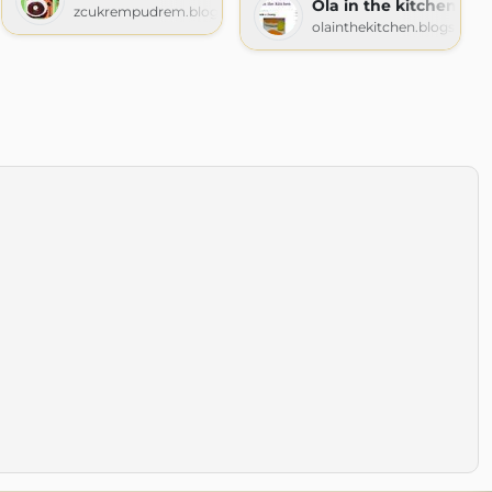
Ola in the kitchen
zcukrempudrem.blogspot.com
olainthekitchen.blogspot.