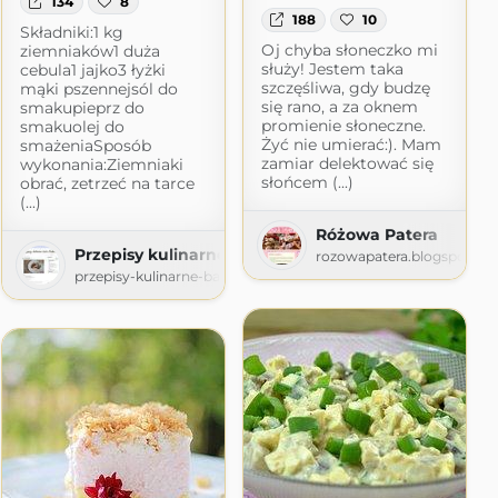
134
8
188
10
Składniki:1 kg
Oj chyba słoneczko mi
ziemniaków1 duża
służy! Jestem taka
cebula1 jajko3 łyżki
szczęśliwa, gdy budzę
mąki pszennejsól do
się rano, a za oknem
smakupieprz do
promienie słoneczne.
smakuolej do
Żyć nie umierać:). Mam
smażeniaSposób
zamiar delektować się
wykonania:Ziemniaki
słońcem (...)
obrać, zetrzeć na tarce
(...)
okosa
Różowa Patera
Przepisy kulinarne babci Antoniny
logspot.com
rozowapatera.blogspot.co
przepisy-kulinarne-babci-antoniny.blogspot.com