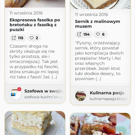
11 września 2016
11 września 2016
Ekspresowa fasolka po
Sernik z malinowym
bretońsku z fasolką z
musem
puszki
154
6
115
2
"Pyszny, orzeźwiający
Czasami droga na
sernik, który powstał
skróty okazuje się nie
jako kompilacja dwóch
tylko prostsza, ale i
przepisów: Marty i Asi
tuje
smaczniejsza;). Tak jest
oraz własnych
logspot.com
w przypadku tej fasolki,
przeróbek. Jeżeli ktoś
która smakuje mi lepiej
lubi słodkie desery, to
niż taka z fasoli Jaś. (...)
powinien (...)
Szefowa w swojej kuchni
Kulinarna pasja
szefowa-kuchni.blogspot.com
kulinarnapasja.blogspot