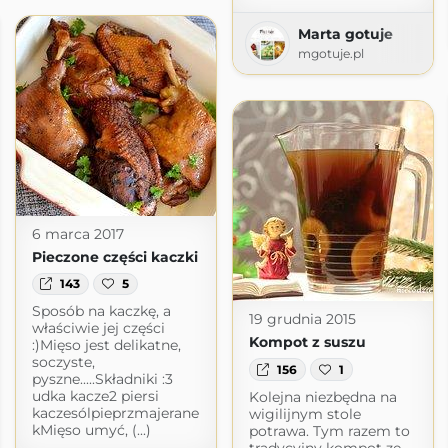
Marta gotuje
mgotuje.pl
6 marca 2017
Pieczone części kaczki
143
5
Sposób na kaczkę, a
19 grudnia 2015
właściwie jej części
Kompot z suszu
:)Mięso jest delikatne,
soczyste,
156
1
pyszne.....Składniki :3
udka kacze2 piersi
Kolejna niezbędna na
kaczesólpieprzmajerane
wigilijnym stole
kMięso umyć, (...)
potrawa. Tym razem to
tradycyjny kompot ze