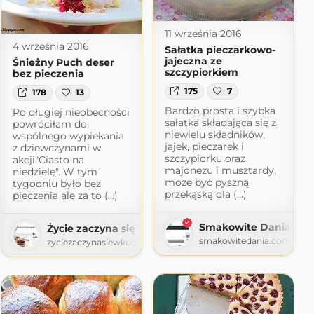
11 września 2016
4 września 2016
Sałatka pieczarkowo-
jajeczna ze
Śnieżny Puch deser
szczypiorkiem
bez pieczenia
175
7
178
13
Bardzo prosta i szybka
Po długiej nieobecności
sałatka składająca się z
powróciłam do
niewielu składników,
wspólnego wypiekania
jajek, pieczarek i
z dziewczynami w
szczypiorku oraz
akcji"Ciasto na
majonezu i musztardy,
niedzielę". W tym
może być pyszną
tygodniu było bez
przekąską dla (...)
pieczenia ale za to (...)
Smakowite Dania
Życie zaczyna się w kuchni
.com
smakowitedania.com
zyciezaczynasiewkuchni.blogspot.com