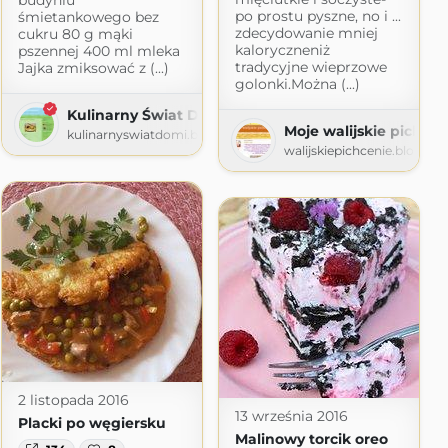
po prostu pyszne, no i ...
śmietankowego bez
zdecydowanie mniej
cukru 80 g mąki
kaloryczneniż
pszennej 400 ml mleka
tradycyjne wieprzowe
Jajka zmiksować z (...)
golonki.Można (...)
Kulinarny Świat Domi
Moje walijskie pichcen
kulinarnyswiatdomi.blogspot.com
walijskiepichcenie.blogspo
2 listopada 2016
13 września 2016
Placki po węgiersku
Malinowy torcik oreo