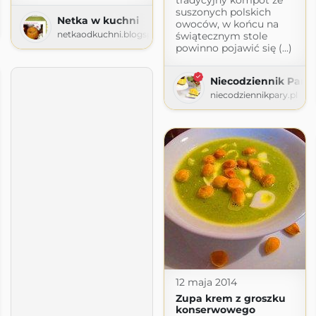
suszonych polskich
Netka w kuchni
owoców, w końcu na
spot.com
netkaodkuchni.blogspot.com
świątecznym stole
powinno pojawić się (...)
Niecodziennik Pary
niecodziennikpary.pl
12 maja 2014
Zupa krem z groszku
konserwowego