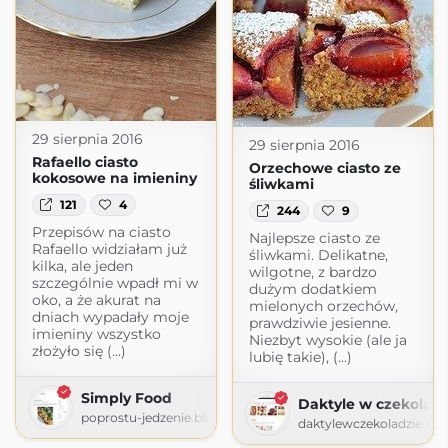
29 sierpnia 2016
29 sierpnia 2016
Rafaello ciasto
Orzechowe ciasto ze
kokosowe na imieniny
śliwkami
121
4
244
9
Przepisów na ciasto
Najlepsze ciasto ze
Rafaello widziałam już
śliwkami. Delikatne,
kilka, ale jeden
wilgotne, z bardzo
szczególnie wpadł mi w
dużym dodatkiem
oko, a że akurat na
mielonych orzechów,
dniach wypadały moje
prawdziwie jesienne.
imieniny wszystko
Niezbyt wysokie (ale ja
złożyło się (...)
lubię takie), (...)
Simply Food
Daktyle w czekoladz
poprostu-jedzenie.blogspot.com
daktylewczekoladzie.bl