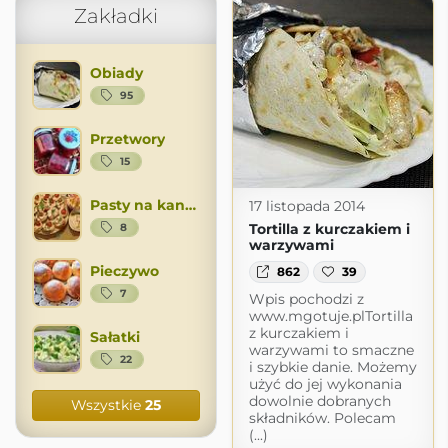
Zakładki
Obiady
95
Przetwory
15
Pasty na kanapki
17 listopada 2014
Tortilla z kurczakiem i
8
warzywami
Pieczywo
862
39
7
Wpis pochodzi z
www.mgotuje.plTortilla
z kurczakiem i
Sałatki
warzywami to smaczne
22
i szybkie danie. Możemy
użyć do jej wykonania
dowolnie dobranych
Wszystkie
25
składników. Polecam
(...)