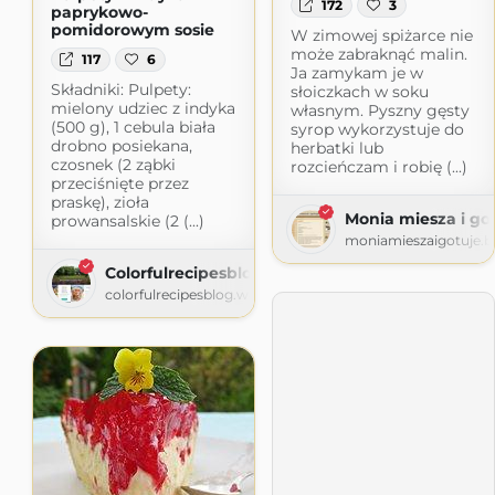
172
3
paprykowo-
pomidorowym sosie
W zimowej spiżarce nie
może zabraknąć malin.
117
6
Ja zamykam je w
Składniki: Pulpety:
słoiczkach w soku
mielony udziec z indyka
własnym. Pyszny gęsty
(500 g), 1 cebula biała
syrop wykorzystuje do
drobno posiekana,
herbatki lub
czosnek (2 ząbki
rozcieńczam i robię (...)
przeciśnięte przez
praskę), zioła
Monia miesza i go
prowansalskie (2 (...)
moniamieszaigotuje.b
Colorfulrecipesblog
colorfulrecipesblog.wordpress.com