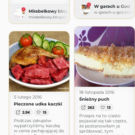
W garach u Gosi
Mirabelkowy blog
w-garach-u-gosi.blog
mirabelkowy.blogspot.com
18 listopada 2016
5 lutego 2016
Śnieżny puch
Pieczone udka kaczki
262
13
2.5K
15
Przepis na to ciasto
Podczas zakupów
pojawiał się tak często,
wypatrzyliśmy kaczkę
że postanowiłam je
w cenie zachęcającej do
spróbować, tym