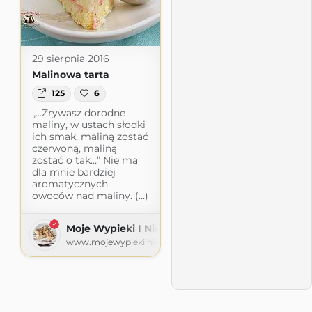
29 sierpnia 2016
Malinowa tarta
125
6
„…Zrywasz dorodne
maliny, w ustach słodki
ich smak, maliną zostać
czerwoną, maliną
zostać o tak…” Nie ma
dla mnie bardziej
aromatycznych
owoców nad maliny. (...)
Moje Wypieki I Nie Tylko
www.mojewypiekiinietylko.com