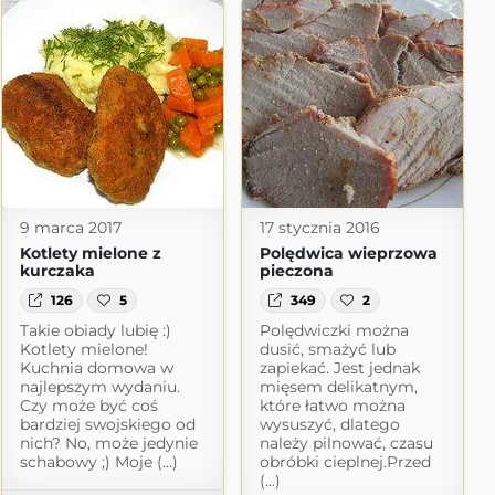
9 marca 2017
17 stycznia 2016
Kotlety mielone z
Polędwica wieprzowa
kurczaka
pieczona
126
5
349
2
Takie obiady lubię :)
Polędwiczki można
Kotlety mielone!
dusić, smażyć lub
Kuchnia domowa w
zapiekać. Jest jednak
najlepszym wydaniu.
mięsem delikatnym,
Czy może być coś
które łatwo można
bardziej swojskiego od
wysuszyć, dlatego
nich? No, może jedynie
należy pilnować, czasu
schabowy ;) Moje (...)
obróbki cieplnej.Przed
(...)