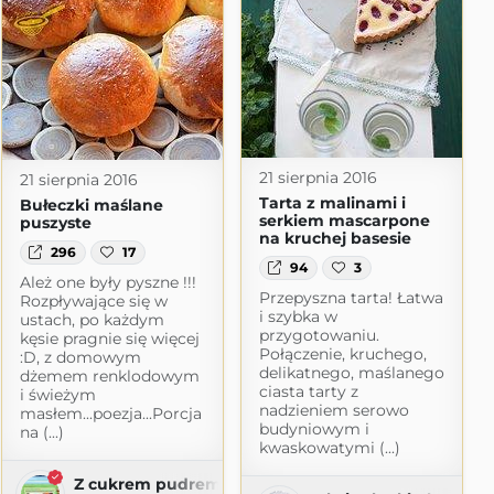
21 sierpnia 2016
21 sierpnia 2016
Tarta z malinami i
Bułeczki maślane
serkiem mascarpone
puszyste
na kruchej basesie
296
17
94
3
Ależ one były pyszne !!!
Przepyszna tarta! Łatwa
Rozpływające się w
i szybka w
ustach, po każdym
przygotowaniu.
kęsie pragnie się więcej
Połączenie, kruchego,
:D, z domowym
delikatnego, maślanego
dżemem renklodowym
ciasta tarty z
i świeżym
nadzieniem serowo
masłem...poezja...Porcja
budyniowym i
na (...)
ie
kwaskowatymi (...)
ogspot.com
Z cukrem pudrem