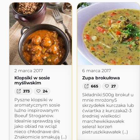
2 marca 2017
6 marca 2017
Klopsiki w sosie
Zupa brokułowa
myśliwskim
665
27
373
24
Składniki:500g brokuł u
Pyszne klopsiki w
mnie mrożony5
aromatycznym sosie
skrzydełek kurczaka lub
luźno inspirowanym
ćwiartka z kurczaka2-3
Boeuf Stroganow.
średniej wielkości
Idealnie sprawdzą się
marchewkikawałek
jako obiad na wciąż
selera1 korzeń
nieco chłodnawe dni.
pietruszkikawałek (...)
Znakomicie smakują (...)