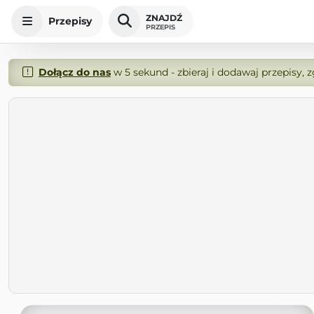
ZNAJDŹ
Przepisy
PRZEPIS
Dołącz do nas
w 5 sekund - zbieraj i dodawaj przepisy, 