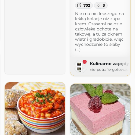
702
3
Nie ma nic lepszego na
lekką kolację niż zupa
krem. Czasami najdzie
człowieka ochota na
rowo
takową, a tu za oknem
t.com
wiatr i gradobicie, więc
wychodzenie to słaby
(...)
Kulinarne zapędy K
nie-potrafie-gotowac.b