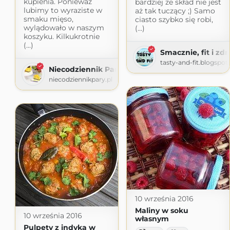
kupienia. Ponieważ
bardziej że skład nie jest
lubimy to wyraziste w
aż tak tuczący ;) Samo
smaku mięso,
ciasto szybko się robi,
wylądowało w naszym
(...)
koszyku. Kilkukrotnie
(...)
Smacznie, fit i zd
tasty-and-fit.blogspo
Niecodziennik Pary
niecodziennikpary.pl
10 września 2016
Maliny w soku
10 września 2016
własnym
Pulpety z indyka w