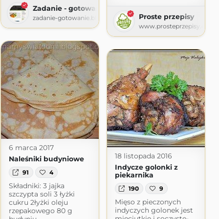
Zadanie - gotowanie
Proste przepisy
zadanie-gotowanie.blogspot.com
www.prosteprzepisy.com
6 marca 2017
18 listopada 2016
Naleśniki budyniowe
Indycze golonki z
91
4
piekarnika
Składniki: 3 jajka
190
9
szczypta soli 3 łyżki
Mięso z pieczonych
cukru 2łyżki oleju
indyczych golonek jest
rzepakowego 80 g
mięciutkie i soczyste-
budyniu