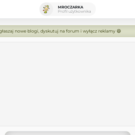
MROCZARKA
Profil użytkownika
zgłaszaj nowe blogi, dyskutuj na forum i wyłącz reklamy 😄