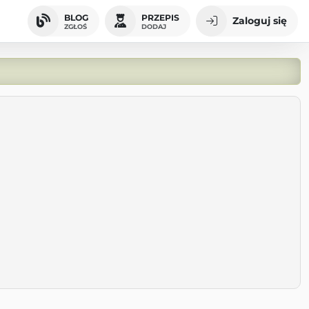
BLOG
PRZEPIS
Zaloguj się
ZGŁOŚ
DODAJ