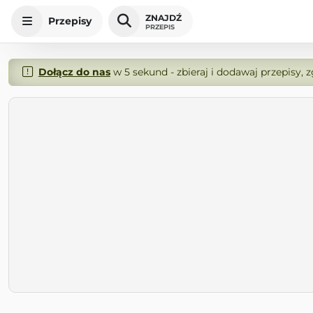
ZNAJDŹ
Przepisy
PRZEPIS
Dołącz do nas
w 5 sekund - zbieraj i dodawaj przepisy, 