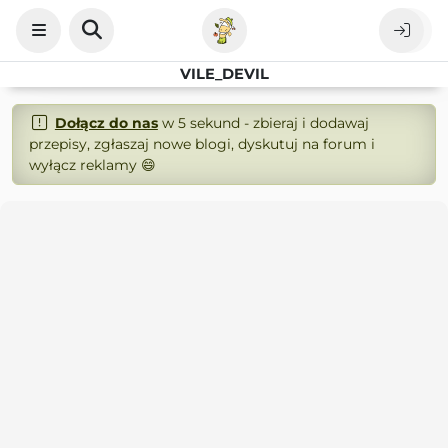
VILE_DEVIL
Dołącz do nas
w 5 sekund - zbieraj i dodawaj
przepisy, zgłaszaj nowe blogi, dyskutuj na forum i
wyłącz reklamy 😄