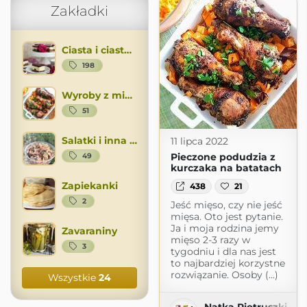
Zakładki
Ciasta i ciasteczka
198
Wyroby z miesa
51
Salatki i inna wloszczyzna
11 lipca 2022
Pieczone podudzia z
49
kurczaka na batatach
Zapiekanki
438
21
2
Jeść mięso, czy nie jeść
mięsa. Oto jest pytanie.
Ja i moja rodzina jemy
Zavaraniny
mięso 2-3 razy w
3
tygodniu i dla nas jest
to najbardziej korzystne
rozwiązanie. Osoby (...)
Wszystkie
24