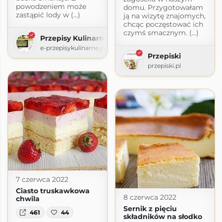
powodzeniem może
domu. Przygotowałam
zastąpić lody w (...)
ją na wizytę znajomych,
chcąc poczęstować ich
czymś smacznym. (...)
Przepisy Kulinarne
e-przepisykulinarne.pl
Przepiski
przepiski.pl
7 czerwca 2022
Ciasto truskawkowa
8 czerwca 2022
chwila
Sernik z pięciu
461
44
składników na słodko