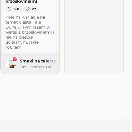
brzoskwiniami
391
27
Kolejna wariacja na
temat ciasta Fale
Dunaju. Tym razem w
wersji z brzoskwiniami i
nie na cieście
ucieranym, jakie
robiłam
Smaki na talerzu
smakinatalerzu.pl
 - blog kulinarny
2.com.pl