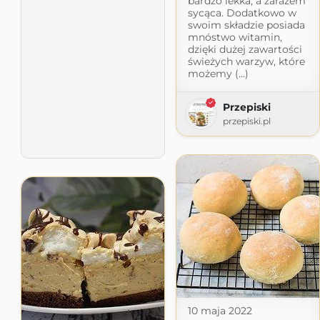
bardzo lekka, a zarazem
sycąca. Dodatkowo w
swoim składzie posiada
mnóstwo witamin,
dzięki dużej zawartości
świeżych warzyw, które
możemy (...)
Przepiski
przepiski.pl
10 maja 2022