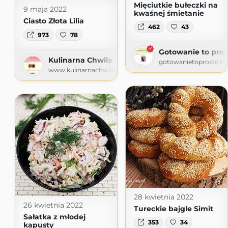
Mięciutkie bułeczki na
9 maja 2022
kwaśnej śmietanie
Ciasto Złota Lilia
462
43
973
78
Gotowanie to pros
Kulinarna Chwila
gotowanietoproste.b
www.kulinarnachwila.com
28 kwietnia 2022
26 kwietnia 2022
Tureckie bajgle Simit
Sałatka z młodej
353
34
kapusty