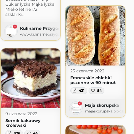
Cukier łyżka Mąka łyżka
Mleko letnie 1/2
szklanki...
Kulinarne Przygody
www.kulinarneprzygody.com
23 czerwca 2022
Francuskie chlebki
pszenne w 90 minut
431
54
Maja skorupska
majaskorupska.blogspot.
9 czerwca 2022
Sernik kakaowy
królewski
376
44