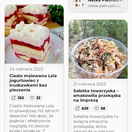
Natka Pietruszki
natka-pietruszki.pl
24 czerwca 2022
Ciasto malowana Lala
jogurtowiec z
21 czerwca 2022
truskawkami bez
pieczenia
Sałatka towarzyska –
smakowita przekąska
352
32
na imprezę
Ciasto Malowana Lala
629
58
to prawdziwy hit letnich
deserów! Nie dość, że
Sałatka towarzyska to
pięknie i efektownie
kolejna smaczna
wygląda, to jeszcze
przekąska, która
bosko smakuje. Z
zagościła w naszym