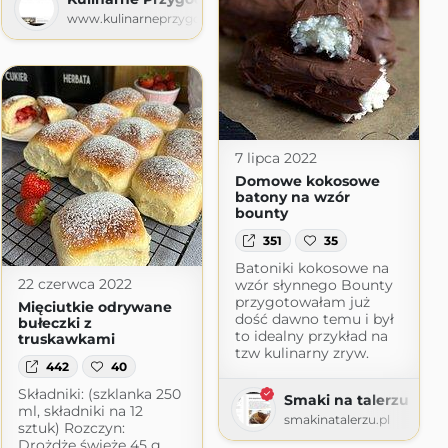
www.kulinarneprzygody.com
7 lipca 2022
Domowe kokosowe
batony na wzór
bounty
351
35
Batoniki kokosowe na
22 czerwca 2022
wzór słynnego Bounty
przygotowałam już
Mięciutkie odrywane
dość dawno temu i był
bułeczki z
to idealny przykład na
truskawkami
tzw kulinarny zryw.
442
40
Składniki: (szklanka 250
Smaki na talerzu
ml, składniki na 12
smakinatalerzu.pl
sztuk) Rozczyn:
Drożdże świeże 45 g