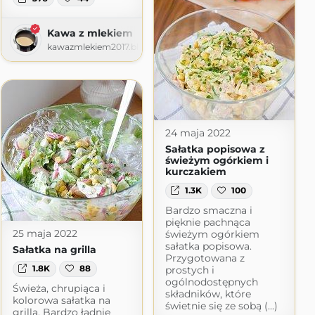
Kawa z mlekiem
kawazmlekiem2017.blogspot.com
24 maja 2022
Sałatka popisowa z
świeżym ogórkiem i
kurczakiem
1.3K
100
Bardzo smaczna i
pięknie pachnąca
25 maja 2022
świeżym ogórkiem
sałatka popisowa.
Sałatka na grilla
Przygotowana z
1.8K
88
prostych i
ogólnodostępnych
Świeża, chrupiąca i
składników, które
kolorowa sałatka na
świetnie się ze sobą (...)
grilla. Bardzo ładnie