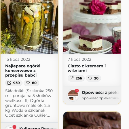
15 lipca 2022
7 lipca 2022
Najlepsze ogórki
Ciasto z kremem i
konserwowe z
wiśniami
przepisu babci
256
20
939
80
Składniki: (Szklanka 250
Opowieści z piekarnik
ml, porcja na 5 słoików
opowiescizpiekarnika.blog
wielkości 1l) Ogórki
gruntowe małe ok. 2,5
kg Woda 6 szklanek
Ocet szklanka Cukier...
Kulinarne Przygody