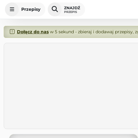
ZNAJDŹ
Przepisy
PRZEPIS
Dołącz do nas
w 5 sekund - zbieraj i dodawaj przepisy, 