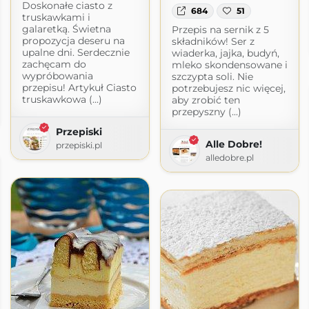
Doskonałe ciasto z
684
51
truskawkami i
galaretką. Świetna
Przepis na sernik z 5
propozycja deseru na
składników! Ser z
upalne dni. Serdecznie
wiaderka, jajka, budyń,
zachęcam do
mleko skondensowane i
wypróbowania
szczypta soli. Nie
przepisu! Artykuł Ciasto
potrzebujesz nic więcej,
truskawkowa (...)
aby zrobić ten
przepyszny (...)
Przepiski
Alle Dobre!
przepiski.pl
alledobre.pl