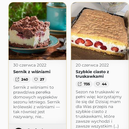
30 czerwca 2022
20 czerwca 2022
Sernik z wiśniami
Szybkie ciasto z
truskawkami
240
27
735
44
Sernik z wiśniami to
Sezon na truskawki w
prawdziwa perełka
pełni więc korzystajmy
domowych wypieków
ile się da! Dzisiaj mam
sezonu letniego. Sernik
dla Was przepis na
królewski z wiśniami —
szybkie ciasto z
tak również jest
truskawkami, które
nazywany, nie...
zawsze wychodzi i
zawsze wszystkim (...)