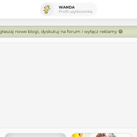
WANDA
Profil użytkownika
zgłaszaj nowe blogi, dyskutuj na forum i wyłącz reklamy 😄