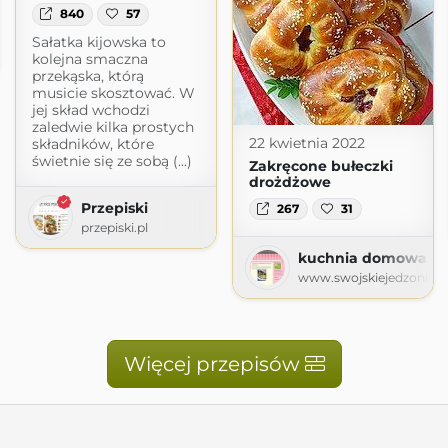
840
57
Sałatka kijowska to
kolejna smaczna
gspot.com
przekąska, którą
musicie skosztować. W
jej skład wchodzi
zaledwie kilka prostych
22 kwietnia 2022
składników, które
świetnie się ze sobą (...)
Zakręcone bułeczki
drożdżowe
Przepiski
267
31
przepiski.pl
kuchnia domowa Agi
www.swojskiejedzonko7
Więcej przepisów