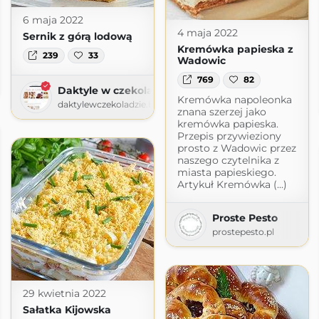
6 maja 2022
4 maja 2022
Sernik z górą lodową
Kremówka papieska z
239
33
Wadowic
te!
769
82
logspot.com
Daktyle w czekoladzie
Kremówka napoleonka
daktylewczekoladzie.blogspot.com
znana szerzej jako
kremówka papieska.
Przepis przywieziony
prosto z Wadowic przez
naszego czytelnika z
miasta papieskiego.
Artykuł Kremówka (...)
Proste Pesto
prostepesto.pl
29 kwietnia 2022
Sałatka Kijowska