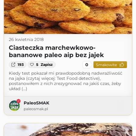
26 kwietnia 2018
Ciasteczka marchewkowo-
bananowe paleo aip bez jajek
0
193
5
Zapisz
Smakowite
Kiedy test pokazał mi prawdopodobną nadwrażliwość
na jajka (czytaj więcej: Test Food detective),
postanowiłem z nich zrezygnować na jakiś czas, żeby
układ (...)
PaleoSMAK
paleosmak.pl