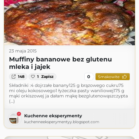
23 maja 2015
Muffiny bananowe bez glutenu
mleka i jajek
0
148
1
Zapisz
Smakowite
Składniki :4 dojrzałe banany125 g brązowego cukru75
mi oleju kokosowego1 łyżeczka pasty waniliowej175 g
mąki orkiszowej ja dałam mąkę bezglutenowąszczypta
(...)
Kuchenne eksperymenty
kuchenneeksperymentyy.blogspot.com