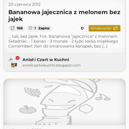
20 czerwca 2012
Bananowa jajecznica z melonem bez
jajek
0
168
1
Zapisz
Smakowite
... tak, bez jajek. Fot. Bananowa "jajecznica" z melonem
Składniki: - 1 banan - 3 morele - 2 łyżki serka miękkiego
Camembert (ten do smarowania kanapek, bez (...)
Anioł i Czart w Kuchni
anioliczartwkuchni.blogspot.com