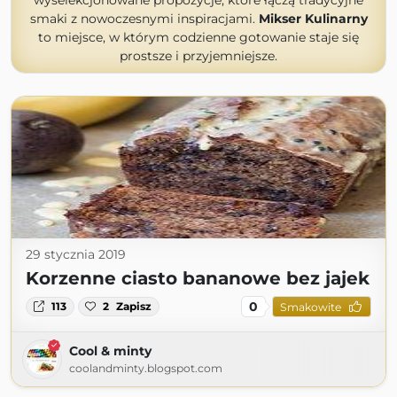
wyselekcjonowane propozycje, które łączą tradycyjne
smaki z nowoczesnymi inspiracjami.
Mikser Kulinarny
to miejsce, w którym codzienne gotowanie staje się
prostsze i przyjemniejsze.
29 stycznia 2019
Korzenne ciasto bananowe bez jajek
0
113
2
Zapisz
Smakowite
Cool & minty
coolandminty.blogspot.com