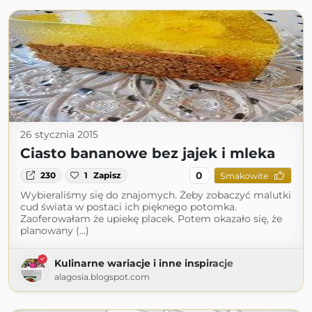
26 stycznia 2015
Ciasto bananowe bez jajek i mleka
0
230
1
Zapisz
Smakowite
Wybieraliśmy się do znajomych. Żeby zobaczyć malutki
cud świata w postaci ich pięknego potomka.
Zaoferowałam że upiekę placek. Potem okazało się, że
planowany (...)
Kulinarne wariacje i inne inspiracje
alagosia.blogspot.com