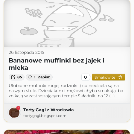
26 listopada 2015
Bananowe muffinki bez jajek i
mleka
0
85
1
Zapisz
Smakowite
Ulubione muffinki mojej rodzinki ;) co niedziela są na
naszym stole. Dzieciakom i mężowi chyba smakują, bo
znikają w zastraszającym tempie.Składniki na 12 (...)
Torty Gagi z Wrocławia
tortygagi.blogspot.com