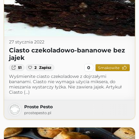
27 stycznia 2022
Ciasto czekoladowo-bananowe bez
jajek
0
51
2
Zapisz
Smakowite
Wyśmienite ciasto czekoladowe z dojrzałymi
bananami. Ciasto nie wymaga użycia miksera, do
mieszania wystarczy łyżka. Nie zawiera jajek. Artykuł
Ciasto (...)
Proste Pesto
prostepesto.pl