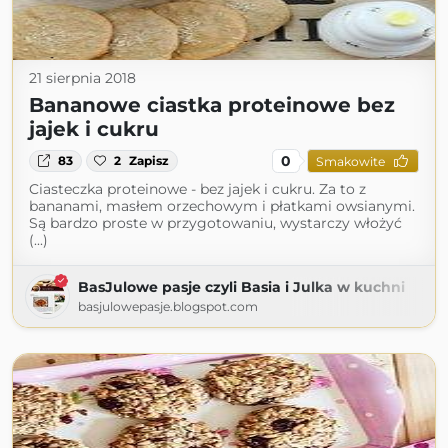
21 sierpnia 2018
Bananowe ciastka proteinowe bez
jajek i cukru
0
83
2
Zapisz
Smakowite
Ciasteczka proteinowe - bez jajek i cukru. Za to z
bananami, masłem orzechowym i płatkami owsianymi.
Są bardzo proste w przygotowaniu, wystarczy włożyć
(...)
BasJulowe pasje czyli Basia i Julka w kuchni
basjulowepasje.blogspot.com