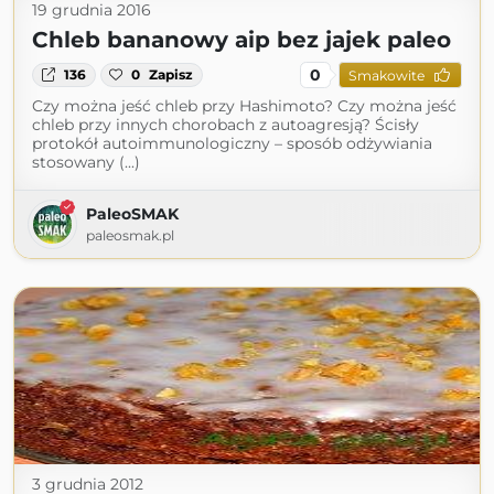
19 grudnia 2016
Chleb bananowy aip bez jajek paleo
0
136
0
Zapisz
Smakowite
Czy można jeść chleb przy Hashimoto? Czy można jeść
chleb przy innych chorobach z autoagresją? Ścisły
protokół autoimmunologiczny – sposób odżywiania
stosowany (...)
PaleoSMAK
paleosmak.pl
3 grudnia 2012