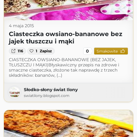
4 maja 2015
Ciasteczka owsiano-bananowe bez
jajek tłuszczu i mąki
0
116
1
Zapisz
Smakowite
CIASTECZKA OWSIANO-BANANOWE (BEZ JAJEK,
TŁUSZCZU I MĄKI)Błyskawiczny przepis na zdrowe i
smaczne ciasteczka, złożone tak naprawdę z trzech
składników: bananów, (...)
Słodko-słony świat Ilony
swiatilony.blogspot.com