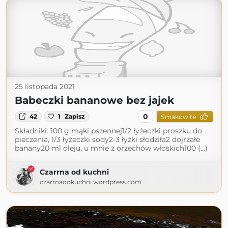
25 listopada 2021
Babeczki bananowe bez jajek
0
42
1
Zapisz
Smakowite
Składniki: 100 g mąki pszennej1/2 łyżeczki proszku do
pieczenia, 1/3 łyżeczki sody2-3 łyżki słodziła2 dojrzałe
banany20 ml oleju, u mnie z orzechów włoskich100 (...)
Czarrna od kuchni
czarrnaodkuchni.wordpress.com