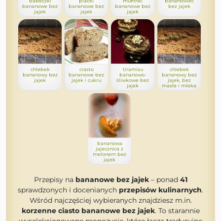
babeczki
placki
muffinki
bananowiec
bananowe bez
bananowe bez
bananowe bez
bez jajek
jajek
jajek
jajek
chlebek
ciasto
tiramisu
chlebek
bananowy bez
bananowe bez
bananowo-
bananowy bez
jajek
jajek i cukru
śliwkowe bez
jajek, bez
jajek
masła i mleka
bananowa
jajecznica z
melonem bez
jajek
Przepisy na
bananowe bez jajek
– ponad
41
sprawdzonych i docenianych
przepisów kulinarnych
.
Wśród najczęściej wybieranych znajdziesz m.in.
korzenne ciasto bananowe bez jajek
. To starannie