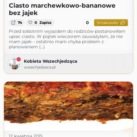
Ciasto marchewkowo-bananowe
bez jajek
0
74
0
Zapisz
Smakowite
Przed sobotnim wyjazdem do rodziców postanowiłam
upiec ciasto. W piątek wieczorem zauważyłam, że nie
mam jajek – ostatnio mam chyba problem z
planowaniem (...)
Kobieta Wszechjedząca
wszechjedzaca.pl
12 kwietnia 2015