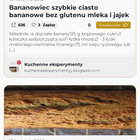
Bananowiec szybkie ciasto
bananowe bez glutenu mleka i jajek
0
636
3
Zapisz
Smakowite
Składniki :4 dojrzałe banany125 g brązowego cukru1
łyżeczka sodyszczypta soli1 łyżka miodu2 - 3 łyżki
mielonego siemienia lnianego75 ml oleju ryżowego lub
(...)
Kuchenne eksperymenty
kuchenneeksperymentyy.blogspot.com