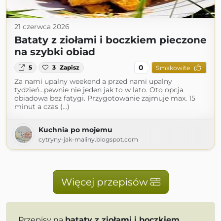
21 czerwca 2026
Bataty z ziołami i boczkiem pieczone
na szybki obiad
0
5
3
Zapisz
Smakowite
Za nami upalny weekend a przed nami upalny
tydzień...pewnie nie jeden jak to w lato. Oto opcja
obiadowa bez fatygi. Przygotowanie zajmuje max. 15
minut a czas (...)
Kuchnia po mojemu
cytryny-jak-maliny.blogspot.com
Więcej przepisów
Przepisy na
bataty z ziołami i boczkiem