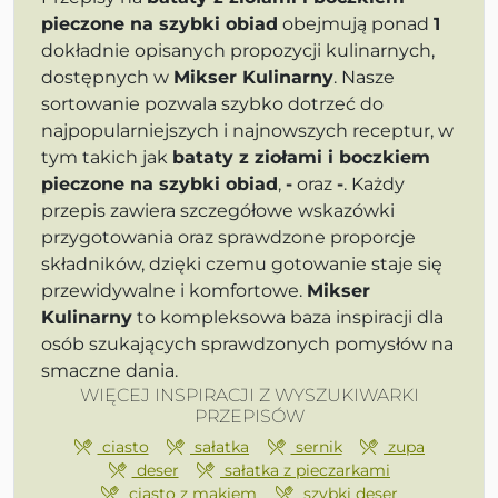
pieczone na szybki obiad
obejmują ponad
1
dokładnie opisanych propozycji kulinarnych,
dostępnych w
Mikser Kulinarny
. Nasze
sortowanie pozwala szybko dotrzeć do
najpopularniejszych i najnowszych receptur, w
tym takich jak
bataty z ziołami i boczkiem
pieczone na szybki obiad
,
-
oraz
-
. Każdy
przepis zawiera szczegółowe wskazówki
przygotowania oraz sprawdzone proporcje
składników, dzięki czemu gotowanie staje się
przewidywalne i komfortowe.
Mikser
Kulinarny
to kompleksowa baza inspiracji dla
osób szukających sprawdzonych pomysłów na
smaczne dania.
WIĘCEJ INSPIRACJI Z WYSZUKIWARKI
PRZEPISÓW
ciasto
sałatka
sernik
zupa
deser
sałatka z pieczarkami
ciasto z makiem
szybki deser