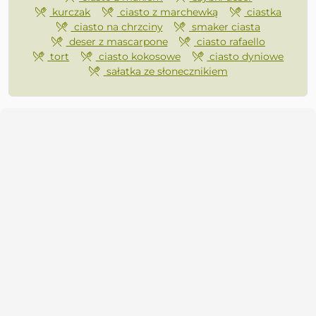
kurczak
ciasto z marchewką
ciastka
ciasto na chrzciny
smaker ciasta
deser z mascarpone
ciasto rafaello
tort
ciasto kokosowe
ciasto dyniowe
sałatka ze słonecznikiem