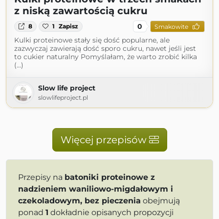
z niską zawartością cukru
0
8
1
Zapisz
Smakowite
Kulki proteinowe stały się dość popularne, ale
zazwyczaj zawierają dość sporo cukru, nawet jeśli jest
to cukier naturalny Pomyślałam, że warto zrobić kilka
(...)
Slow life project
slowlifeproject.pl
Więcej przepisów
Przepisy na
batoniki proteinowe z
nadzieniem waniliowo-migdałowym i
czekoladowym, bez pieczenia
obejmują
ponad
1
dokładnie opisanych propozycji