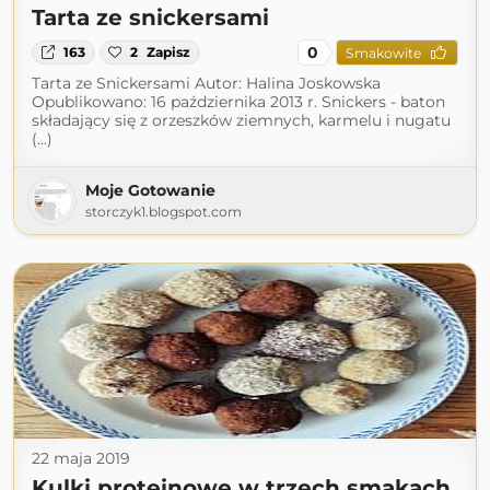
Tarta ze snickersami
0
163
2
Zapisz
Smakowite
Tarta ze Snickersami Autor: Halina Joskowska
Opublikowano: 16 października 2013 r. Snickers - baton
składający się z orzeszków ziemnych, karmelu i nugatu
(...)
Moje Gotowanie
storczyk1.blogspot.com
22 maja 2019
Kulki proteinowe w trzech smakach