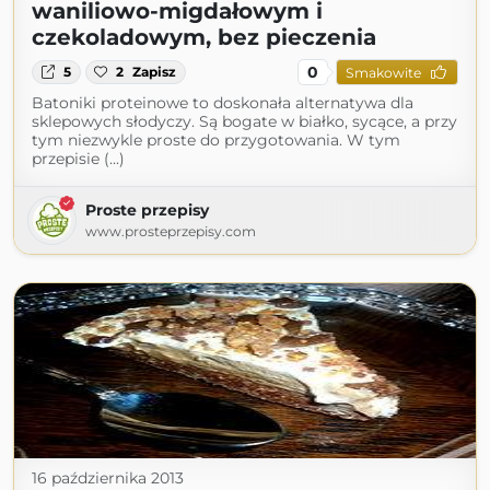
waniliowo-migdałowym i
czekoladowym, bez pieczenia
0
5
2
Zapisz
Smakowite
Batoniki proteinowe to doskonała alternatywa dla
sklepowych słodyczy. Są bogate w białko, sycące, a przy
tym niezwykle proste do przygotowania. W tym
przepisie (...)
Proste przepisy
www.prosteprzepisy.com
16 października 2013