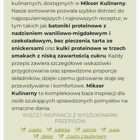
kulinarnych, dostępnych w
Mikser Kulinarny
.
Nasze sortowanie pozwala szybko dotrzeć do
najpopularniejszych i najnowszych receptur, w
tym takich jak
batoniki proteinowe z
nadzieniem waniliowo-migdałowym i
czekoladowym, bez pieczenia
,
tarta ze
snickersami
oraz
kulki proteinowe w trzech
smakach z niską zawartością cukru
. Każdy
przepis zawiera szczegółowe wskazówki
przygotowania oraz sprawdzone proporcje
składników, dzięki czemu gotowanie staje się
przewidywalne i komfortowe.
Mikser
Kulinarny
to kompleksowa baza inspiracji dla
osób szukających sprawdzonych pomysłów na
smaczne dania.
WIĘCEJ INSPIRACJI Z WYSZUKIWARKI
PRZEPISÓW
ciasto
sałatka
sernik
zupa
deser
ciasto z budyniem