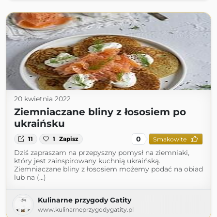
20 kwietnia 2022
Ziemniaczane bliny z łososiem po
ukraińsku
0
11
1
Zapisz
Smakowite
Dziś zapraszam na przepyszny pomysł na ziemniaki,
który jest zainspirowany kuchnią ukraińską.
Ziemniaczane bliny z łososiem możemy podać na obiad
lub na (...)
Kulinarne przygody Gatity
www.kulinarneprzygodygatity.pl