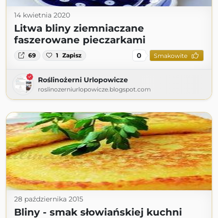
14 kwietnia 2020
Litwa bliny ziemniaczane
faszerowane pieczarkami
0
69
1
Zapisz
Smakowite
Roślinożerni Urlopowicze
roslinozerniurlopowicze.blogspot.com
28 października 2015
Bliny - smak słowiańskiej kuchni