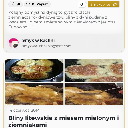
0
81
0
Zapisz
Smakowite
Kolejny pomysł na dynię to pyszne placki
ziemniaczano- dyniowe tzw. bliny z dyni podane z
łososiem i dipem śmietanowym z kawiorem z jesiotra.
Cudowne (...)
Smyk w kuchni
smykwkuchni.blogspot.com
14 czerwca 2014
Bliny litewskie z mięsem mielonym i
ziemniakami