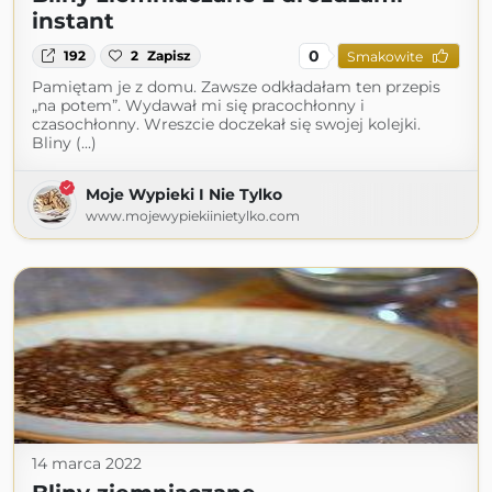
instant
0
192
2
Zapisz
Smakowite
Pamiętam je z domu. Zawsze odkładałam ten przepis
„na potem”. Wydawał mi się pracochłonny i
czasochłonny. Wreszcie doczekał się swojej kolejki.
Bliny (...)
Moje Wypieki I Nie Tylko
www.mojewypiekiinietylko.com
14 marca 2022