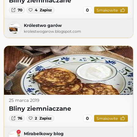
Bliny ziemniaczane
0
70
4
Zapisz
Smakowite
Królestwo garów
krolestwogarow.blogspot.com
25 marca 2019
Bliny ziemniaczane
0
76
2
Zapisz
Smakowite
Mirabelkowy blog