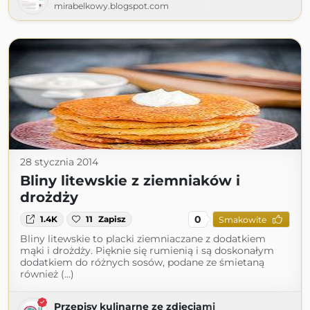
mirabelkowy.blogspot.com
28 stycznia 2014
Bliny litewskie z ziemniaków i
drożdży
0
1.4K
11
Zapisz
Smakowite
Bliny litewskie to placki ziemniaczane z dodatkiem
mąki i drożdży. Pięknie się rumienią i są doskonałym
dodatkiem do różnych sosów, podane ze śmietaną
również (...)
Przepisy kulinarne ze zdjęciami