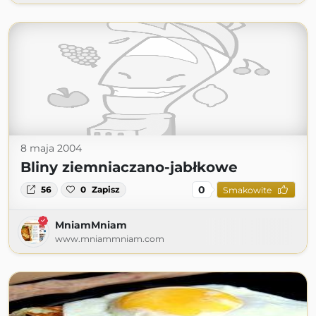
8 maja 2004
Bliny ziemniaczano-jabłkowe
0
56
0
Zapisz
Smakowite
MniamMniam
www.mniammniam.com