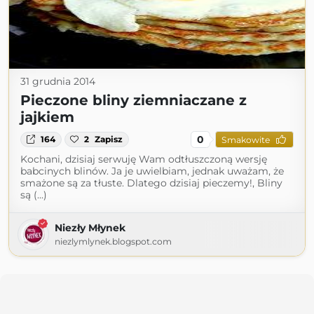
31 grudnia 2014
Pieczone bliny ziemniaczane z
jajkiem
0
164
2
Zapisz
Smakowite
Kochani, dzisiaj serwuję Wam odtłuszczoną wersję
babcinych blinów. Ja je uwielbiam, jednak uważam, że
smażone są za tłuste. Dlatego dzisiaj pieczemy!, Bliny
są (...)
Niezły Młynek
niezlymlynek.blogspot.com