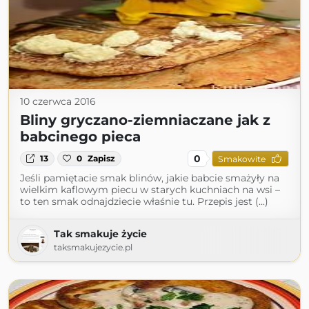
10 czerwca 2016
Bliny gryczano-ziemniaczane jak z
babcinego pieca
0
13
0
Zapisz
Smakowite
Jeśli pamiętacie smak blinów, jakie babcie smażyły na
wielkim kaflowym piecu w starych kuchniach na wsi –
to ten smak odnajdziecie właśnie tu. Przepis jest (...)
Tak smakuje życie
taksmakujezycie.pl