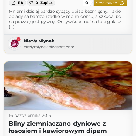
0
118
0
Zapisz
Smakowite
Mniami dzisiaj bardzo sycący obiad bezmięsny. Takie
obiady są bardzo rzadko w moim domu, a szkoda, bo
na prawdę jest pyszny. Oczywiście można taki gulasz
(...)
Niezły Młynek
niezlymlynek.blogspot.com
16 października 2013
Bliny ziemniaczano-dyniowe z
łososiem i kawiorowym dipem