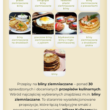
placki
chrupiące
naleśniki
bliny
ziemniaczane
bliny
placki
ziemniaczane
bliny
ziemniaczane
ziemniaczane
z pieczarkami
bliny
bliny
pieczone bliny
błyskawiczne
bliny
ziemniaczane
ziemniaczane
bliny z mąki
ziemniaczane
na drożdżach
z jajkiem
ziemniaczanej
z drożdżami
piotra
bliny
Przepisy na
bliny ziemniaczane
– ponad
30
sprawdzonych i docenianych
przepisów kulinarnych
.
Wśród najczęściej wybieranych znajdziesz m.in.
bliny
ziemniaczane
. To starannie wyselekcjonowane
propozycje, które łączą tradycyjne smaki z
nowoczesnymi inspiracjami.
Mikser Kulinarny
to