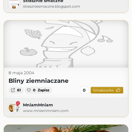
Strasznie smaczne
straszniesmaczne.blogspot.com
8 maja 2004
Bliny ziemniaczane
0
61
0
Zapisz
Smakowite
MniamMniam
www.mniammniam.com