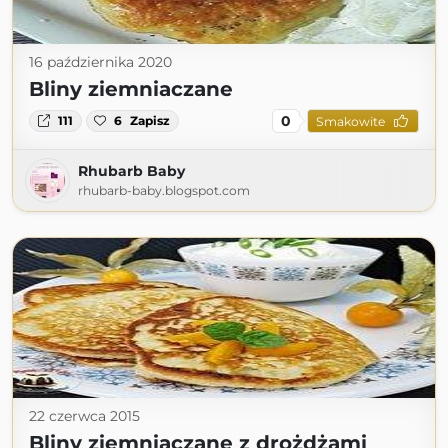
16 października 2020
Bliny ziemniaczane
0
111
6
Zapisz
Smakowite
Rhubarb Baby
rhubarb-baby.blogspot.com
22 czerwca 2015
Bliny ziemniaczane z drożdżami