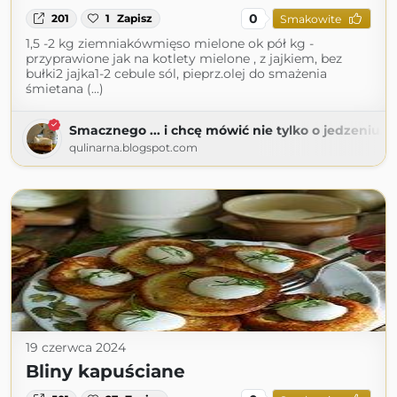
0
201
1
Zapisz
Smakowite
1,5 -2 kg ziemniakówmięso mielone ok pół kg -
przyprawione jak na kotlety mielone , z jajkiem, bez
bułki2 jajka1-2 cebule sól, pieprz.olej do smażenia
śmietana (...)
Smacznego ... i chcę mówić nie tylko o jedzeniu...
qulinarna.blogspot.com
19 czerwca 2024
Bliny kapuściane