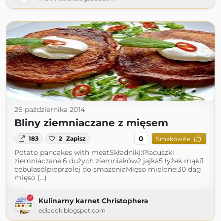
26 października 2014
Bliny ziemniaczane z mięsem
0
183
2
Zapisz
Smakowite
Potato pancakes with meatSkładniki:Placuszki
ziemniaczane:6 dużych ziemniaków2 jajka5 łyżek mąki1
cebulasólpieprzolej do smażeniaMięso mielone:30 dag
mięso (...)
Kulinarny karnet Christophera
edicook.blogspot.com