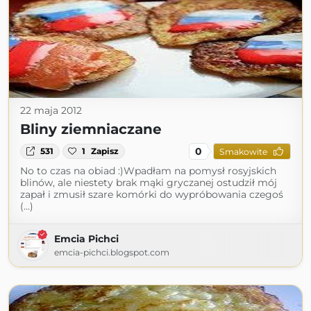
22 maja 2012
Bliny ziemniaczane
0
531
1
Zapisz
Smakowite
No to czas na obiad :)Wpadłam na pomysł rosyjskich
blinów, ale niestety brak mąki gryczanej ostudził mój
zapał i zmusił szare komórki do wypróbowania czegoś
(...)
Emcia Pichci
emcia-pichci.blogspot.com