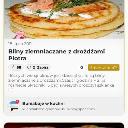
18 lipca 2011
Bliny ziemniaczane z drożdżami
Piotra
0
88
2
Zapisz
Smakowite
Różnych wersji blinów jest dziesiątki . To są bliny
ziemniaczane z drożdżami.Czas : 1 godzina + 2 na
rośnięcie Składniki :5 dag świeżych drożdży1 szklanka
(...)
Buniabaje w kuchni
kuchniababcigramolki-buni.blogspot.com