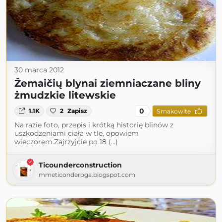
30 marca 2012
Žemaičių blynai ziemniaczane bliny
żmudzkie litewskie
0
1.1K
2
Zapisz
Smakowite
Na razie foto, przepis i krótką historię blinów z
uszkodzeniami ciała w tle, opowiem
wieczorem.Zajrzyjcie po 18 (...)
Ticounderconstruction
mmeticonderoga.blogspot.com