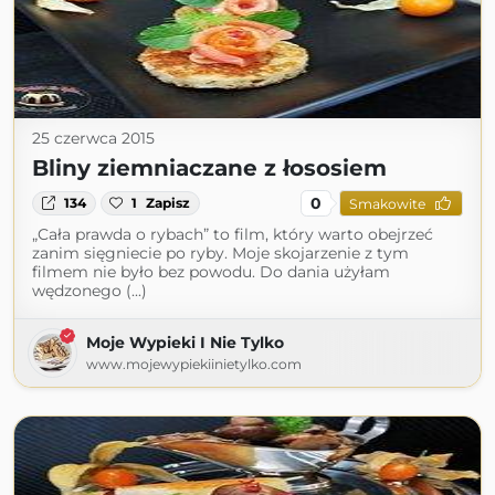
25 czerwca 2015
Bliny ziemniaczane z łososiem
0
134
1
Zapisz
Smakowite
„Cała prawda o rybach” to film, który warto obejrzeć
zanim sięgniecie po ryby. Moje skojarzenie z tym
filmem nie było bez powodu. Do dania użyłam
wędzonego (...)
Moje Wypieki I Nie Tylko
www.mojewypiekiinietylko.com