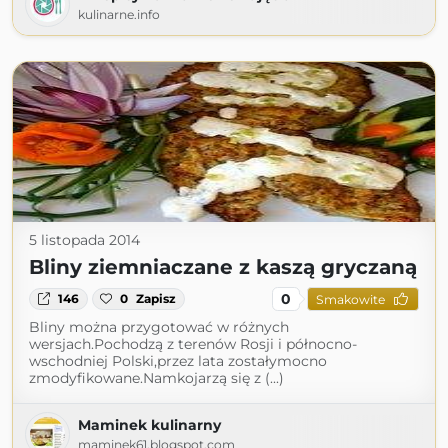
kulinarne.info
5 listopada 2014
Bliny ziemniaczane z kaszą gryczaną
0
146
0
Zapisz
Smakowite
Bliny można przygotować w różnych
wersjach.Pochodzą z terenów Rosji i północno-
wschodniej Polski,przez lata zostałymocno
zmodyfikowane.Namkojarzą się z (...)
Maminek kulinarny
maminek61.blogspot.com