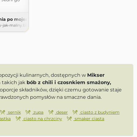
nia po mojemu
y-jak-maliny.blogspot.com
opozycji kulinarnych, dostępnych w
Mikser
 takich jak
bób z chili i czosnkiem smażony,
oporcje składników, dzięki czemu gotowanie staje
sprawdzonych pomysłów na smaczne dania.
sernik
zupa
deser
ciasto z budyniem
astka
ciasto na chrzciny
smaker ciasta