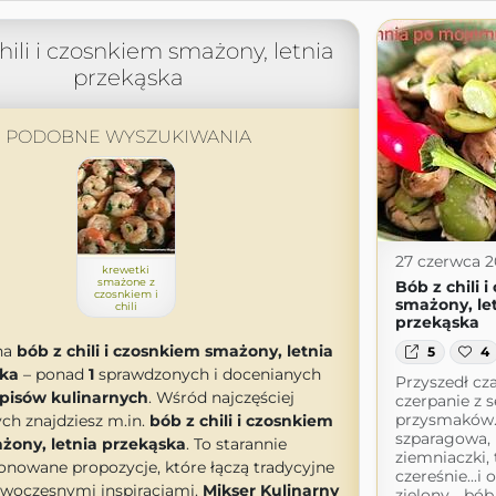
hili i czosnkiem smażony, letnia
przekąska
PODOBNE WYSZUKIWANIA
27 czerwca 
krewetki
smażone z
Bób z chili 
czosnkiem i
smażony, le
chili
przekąska
na
bób z chili i czosnkiem smażony, letnia
5
4
ska
– ponad
1
sprawdzonych i docenianych
Przyszedł cz
pisów kulinarnych
. Wśród najczęściej
czerpanie z
przysmaków.
ch znajdziesz m.in.
bób z chili i czosnkiem
szparagowa,
żony, letnia przekąska
. To starannie
ziemniaczki, 
onowane propozycje, które łączą tradycyjne
czereśnie...i 
owoczesnymi inspiracjami.
Mikser Kulinarny
zielony ...bób