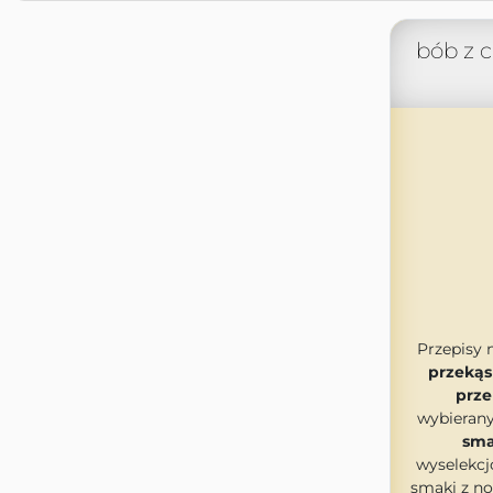
bób z c
Przepisy 
przeką
prze
wybierany
sma
wyselekcj
smaki z n