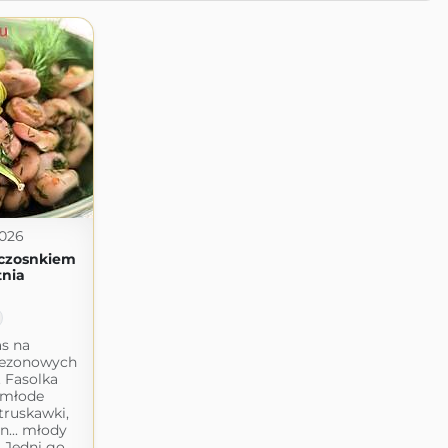
2026
i czosnkiem
tnia
as na
 sezonowych
 Fasolka
 młode
truskawki,
on... młody
. Jedni go