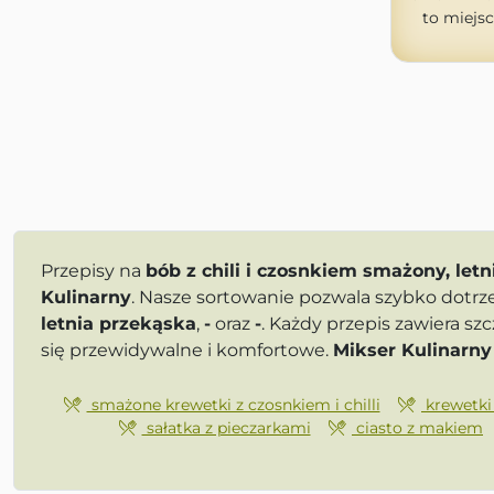
to miejsc
Przepisy na
bób z chili i czosnkiem smażony, let
Kulinarny
. Nasze sortowanie pozwala szybko dotrz
letnia przekąska
,
-
oraz
-
. Każdy przepis zawiera s
się przewidywalne i komfortowe.
Mikser Kulinarny
smażone krewetki z czosnkiem i chilli
krewetki
sałatka z pieczarkami
ciasto z makiem