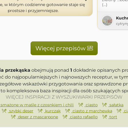
e, w którym codzienne gotowanie staje się
(...)
prostsze i przyjemniejsze.
Kuch
cytryn
Więcej przepisów
nia przekąska
obejmują ponad
1
dokładnie opisanych pr
eć do najpopularniejszych i najnowszych receptur, w tym
zczegółowe wskazówki przygotowania oraz sprawdzone pr
to kompleksowa baza inspiracji dla osób szukających 
WIĘCEJ INSPIRACJI Z WYSZUKIWARKI PRZEPISÓW
 smażone w maśle z czosnkiem i chili
ciasto
sałatka
szybki deser
kurczak
ciasto z marchewką
ci
deser z mascarpone
ciasto rafaello
tort