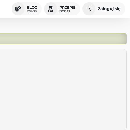
BLOG
PRZEPIS
Zaloguj się
ZGŁOŚ
DODAJ