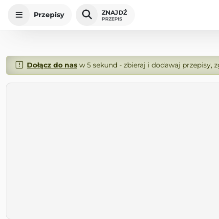
ZNAJDŹ
Przepisy
PRZEPIS
Dołącz do nas
w 5 sekund - zbieraj i dodawaj przepisy, 