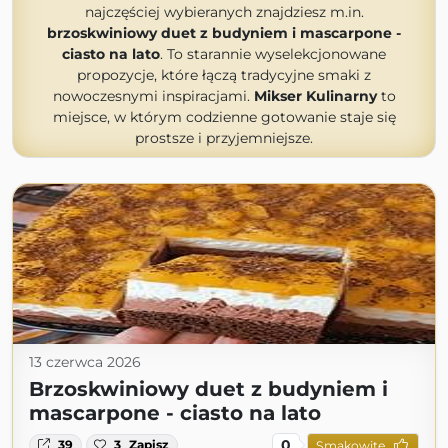
najczęściej wybieranych znajdziesz m.in.
brzoskwiniowy duet z budyniem i mascarpone -
ciasto na lato
. To starannie wyselekcjonowane
propozycje, które łączą tradycyjne smaki z
nowoczesnymi inspiracjami.
Mikser Kulinarny
to
miejsce, w którym codzienne gotowanie staje się
prostsze i przyjemniejsze.
13 czerwca 2026
Brzoskwiniowy duet z budyniem i
mascarpone - ciasto na lato
0
39
3
Zapisz
Smakowite