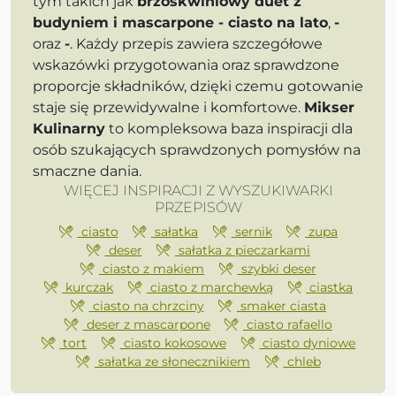
tym takich jak
brzoskwiniowy duet z
budyniem i mascarpone - ciasto na lato
,
-
oraz
-
. Każdy przepis zawiera szczegółowe
wskazówki przygotowania oraz sprawdzone
proporcje składników, dzięki czemu gotowanie
staje się przewidywalne i komfortowe.
Mikser
Kulinarny
to kompleksowa baza inspiracji dla
osób szukających sprawdzonych pomysłów na
smaczne dania.
WIĘCEJ INSPIRACJI Z WYSZUKIWARKI
PRZEPISÓW
ciasto
sałatka
sernik
zupa
deser
sałatka z pieczarkami
ciasto z makiem
szybki deser
kurczak
ciasto z marchewką
ciastka
ciasto na chrzciny
smaker ciasta
deser z mascarpone
ciasto rafaello
tort
ciasto kokosowe
ciasto dyniowe
sałatka ze słonecznikiem
chleb