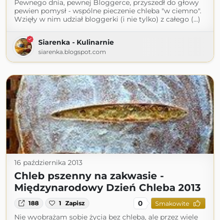
Pewnego dnia, pewnej Bloggerce, przyszedł do głowy
pewien pomysł - wspólne pieczenie chleba "w ciemno".
Wzięły w nim udział bloggerki (i nie tylko) z całego (...)
Siarenka - Kulinarnie
siarenka.blogspot.com
16 października 2013
Chleb pszenny na zakwasie -
Międzynarodowy Dzień Chleba 2013
0
188
1
Zapisz
Smakowite
Nie wyobrażam sobie życia bez chleba, ale przez wiele