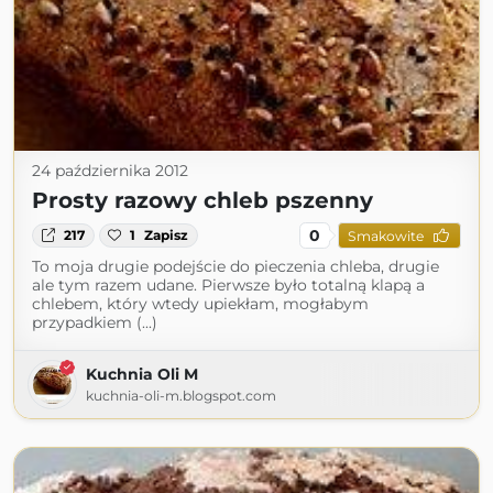
24 października 2012
Prosty razowy chleb pszenny
0
217
1
Zapisz
Smakowite
To moja drugie podejście do pieczenia chleba, drugie
ale tym razem udane. Pierwsze było totalną klapą a
chlebem, który wtedy upiekłam, mogłabym
przypadkiem (...)
Kuchnia Oli M
kuchnia-oli-m.blogspot.com