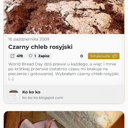
16 października 2009
Czarny chleb rosyjski
0
478
1
Zapisz
Smakowite
World Bread Day dziś prawie u każdego, a więc i mnie
po krótkiej przerwie (ostatnio czasu mi brakuje na
pieczenie i gotowanie). Wybrałam czarny chleb rosyjski
(...)
Ko ko ko
ko-ko-ko.blogspot.com