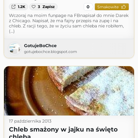
0
1.2K
3
Zapisz
Smakowite
Wczoraj na moim funpage na FBnapisał do mnie Darek
z Chicago. Napisał, że ma fajny przepis na zupę i na
chleb. Z racji tego, że w życiu sam chleba nie robiłem,
(...)
GotujeBoChce
gotujebochce.blogspot.com
17 października 2013
Chleb smażony w jajku na święto
chleba