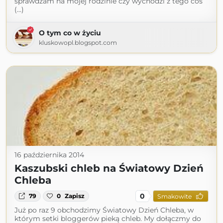
sprawdzam na mojej rodzinie czy wychodzi z tego coś
(...)
O tym co w życiu
kluskowopl.blogspot.com
16 października 2014
Kaszubski chleb na Światowy Dzień
Chleba
0
79
0
Zapisz
Smakowite
Już po raz 9 obchodzimy Światowy Dzień Chleba, w
którym setki bloggerów pieką chleb. My dołączmy do