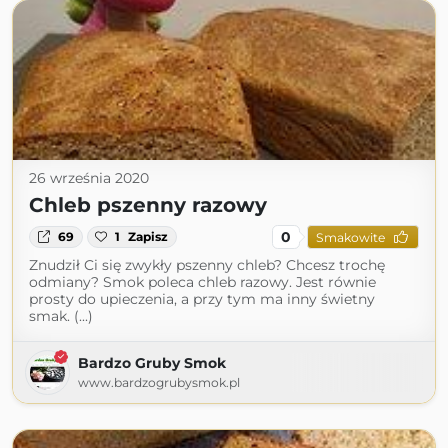
26 września 2020
Chleb pszenny razowy
0
69
1
Zapisz
Smakowite
Znudził Ci się zwykły pszenny chleb? Chcesz trochę
odmiany? Smok poleca chleb razowy. Jest równie
prosty do upieczenia, a przy tym ma inny świetny
smak. (...)
Bardzo Gruby Smok
www.bardzogrubysmok.pl