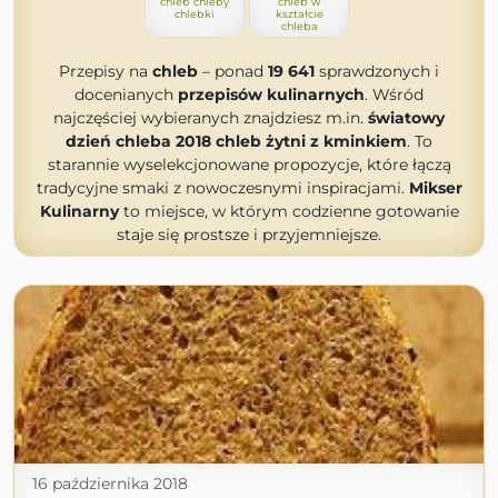
chleb chleby
chleb w
chlebki
kształcie
chleba
Przepisy na
chleb
– ponad
19 641
sprawdzonych i
docenianych
przepisów kulinarnych
. Wśród
najczęściej wybieranych znajdziesz m.in.
światowy
dzień chleba 2018 chleb żytni z kminkiem
. To
starannie wyselekcjonowane propozycje, które łączą
tradycyjne smaki z nowoczesnymi inspiracjami.
Mikser
Kulinarny
to miejsce, w którym codzienne gotowanie
staje się prostsze i przyjemniejsze.
16 października 2018