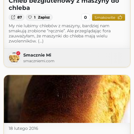
Chleb bezglutenowy z maszyny do
chleba
0
87
1
Zapisz
Smakowite
My nie lubimy chlebów z maszyny, bardziej nam
smakują zrobione “ręcznie”. Ale przeglądając fora
zauważyłam, że maszynki do chleba mają wielu
zwolenników. (...)
Smacznie Mi
smaczniemi.com
18 lutego 2016