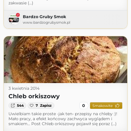
zakwasie (...)
Bardzo Gruby Smok
www.bardzogrubysmok.pl
3 kwietnia 2014
Chleb orkiszowy
0
544
7
Zapisz
Smakowite
Uwielbiam takie proste -jak ten- przepisy na chleby :)!
Mało pracy, a efekt końcowy zachwyca wyglądem i
smakiem... Post Chleb orkiszowy pojawił się poraz (...)