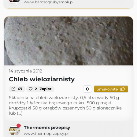
www.bardzogrubysmok.pl
14 stycznia 2012
Chleb wieloziarnisty
0
67
2
Zapisz
Smakowite
Składniki na chleb wieloziarnisty: 0,5 litra wody 50 g
drożdży 1 łyżeczka brązowego cukru 500 g mąki
krupczatki 50 g otrębów pszennych 50 g słonecznika
lub (...)
Thermomix przepisy
www.thermoprzepisy.pl