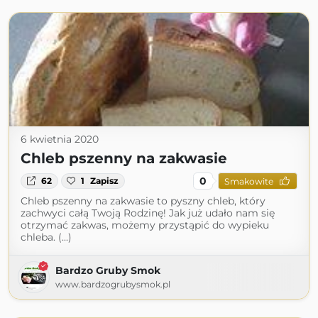
6 kwietnia 2020
Chleb pszenny na zakwasie
0
62
1
Zapisz
Smakowite
Chleb pszenny na zakwasie to pyszny chleb, który
zachwyci całą Twoją Rodzinę! Jak już udało nam się
otrzymać zakwas, możemy przystąpić do wypieku
chleba. (...)
Bardzo Gruby Smok
www.bardzogrubysmok.pl