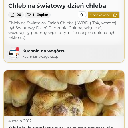
Chleb na światowy dzień chleba
0
90
1
Zapisz
Smakowite
Chleb na Światowy Dzień Chleba ( WBD ) Tak, wczoraj
był Światowy Dzień Pieczenia Chleba, więc mój
wczorajszy poranny wpis o tym, że nie jem chleba był
lekko (...)
Kuchnia na wzgórzu
kuchnianawzgorzu.pl
4 maja 2012