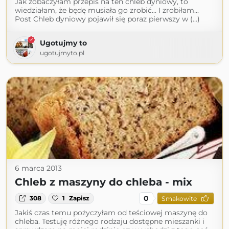
Jak zobaczyłam przepis na ten chleb dyniowy, to
wiedziałam, że będę musiała go zrobić... I zrobiłam...
Post Chleb dyniowy pojawił się poraz pierwszy w (...)
Ugotujmy to
ugotujmyto.pl
6 marca 2013
Chleb z maszyny do chleba - mix
0
308
1
Zapisz
Smakowite
Jakiś czas temu pożyczyłam od teściowej maszynę do
chleba. Testuję różnego rodzaju dostępne mieszanki i