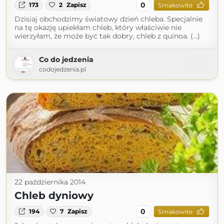
0
173
2
Zapisz
Smakowite
Dzisiaj obchodzimy światowy dzień chleba. Specjalnie
na tę okazję upiekłam chleb, który właściwie nie
wierzyłam, że może być tak dobry, chleb z quinoa. (...)
Co do jedzenia
codojedzenia.pl
22 października 2014
Chleb dyniowy
0
194
7
Zapisz
Smakowite