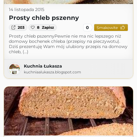
14 listopada 2015
Prosty chleb pszenny
0
203
8
Zapisz
Smakowite
Prosty chleb pszennyPewnie nie ma nic lepszego niż
domowy bochenek chleba (przepisy na pieczywotu).
Dziś prezentuję Wam mój ulubiony przepis na domowy
chleb, (...)
Kuchnia Łukasza
kuchniaalukasza.blogspot.com