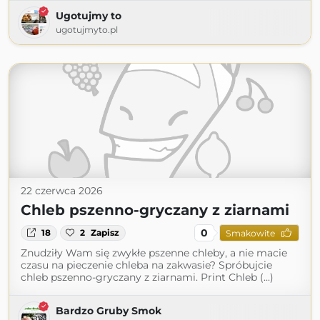
Ugotujmy to
ugotujmyto.pl
22 czerwca 2026
Chleb pszenno-gryczany z ziarnami
0
18
2
Zapisz
Smakowite
Znudziły Wam się zwykłe pszenne chleby, a nie macie
czasu na pieczenie chleba na zakwasie? Spróbujcie
chleb pszenno-gryczany z ziarnami. Print Chleb (...)
Bardzo Gruby Smok