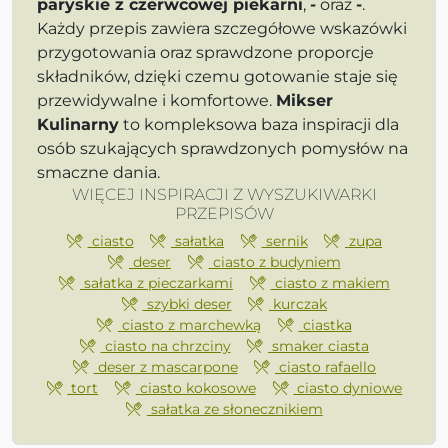
paryskie z czerwcowej piekarni
,
-
oraz
-
.
Każdy przepis zawiera szczegółowe wskazówki
przygotowania oraz sprawdzone proporcje
składników, dzięki czemu gotowanie staje się
przewidywalne i komfortowe.
Mikser
Kulinarny
to kompleksowa baza inspiracji dla
osób szukających sprawdzonych pomysłów na
smaczne dania.
WIĘCEJ INSPIRACJI Z WYSZUKIWARKI
PRZEPISÓW
ciasto
sałatka
sernik
zupa
deser
ciasto z budyniem
sałatka z pieczarkami
ciasto z makiem
szybki deser
kurczak
ciasto z marchewką
ciastka
ciasto na chrzciny
smaker ciasta
deser z mascarpone
ciasto rafaello
tort
ciasto kokosowe
ciasto dyniowe
sałatka ze słonecznikiem