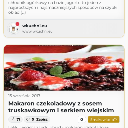
chłodnik ogórkowy na bazie jogurtu to jeden z
najprostszych i najsmaczniejszych sposobów na szybki
obiad (...)
wkuchni.eu
www.wkuchni.eu
15 września 2017
Makaron czekoladowy z sosem
truskawkowym i serkiem wiejskim
0
71
0
Zapisz
Smakowite
Lekki, wegetariański obiad - makaron czekoladowy