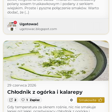
polany sosem truskawkowym i podany z serkiem
wiejskim. Proste i pyszne połączenie smaków. Warto
dodać, że (...)
Ugotować
ugotowac.blogspot.com
29 czerwca 2026
Chłodnik z ogórka i kalarepy
0
2
1
Zapisz
Smakowite
Gdy temperatura za oknem rośnie, nic nie smakuje
lepiej niż lekki, orzeźwiający chłodnik z ogórka i