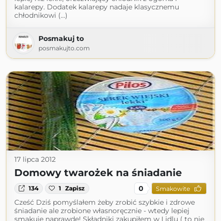
kalarepy. Dodatek kalarepy nadaje klasycznemu
chłodnikowi (...)
Posmakuj to
posmakujto.com
17 lipca 2012
Domowy twarożek na śniadanie
0
134
1
Zapisz
Smakowite
Cześć Dziś pomyślałem żeby zrobić szybkie i zdrowe
śniadanie ale zrobione własnoręcznie - wtedy lepiej
smakuję naprawdę! Składniki zakupiłem w Lidlu ( to nie