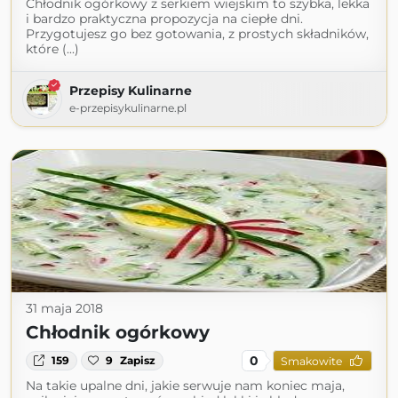
Chłodnik ogórkowy z serkiem wiejskim to szybka, lekka
i bardzo praktyczna propozycja na ciepłe dni.
Przygotujesz go bez gotowania, z prostych składników,
które (...)
Przepisy Kulinarne
e-przepisykulinarne.pl
31 maja 2018
Chłodnik ogórkowy
0
159
9
Zapisz
Smakowite
Na takie upalne dni, jakie serwuje nam koniec maja,