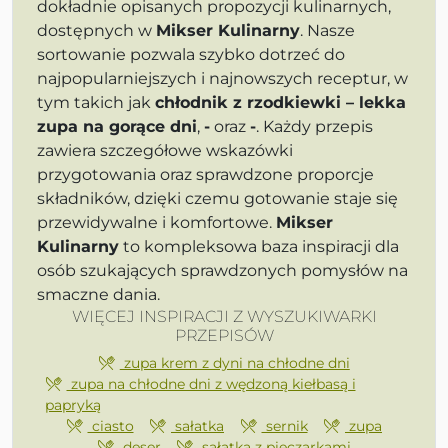
dokładnie opisanych propozycji kulinarnych,
dostępnych w
Mikser Kulinarny
. Nasze
sortowanie pozwala szybko dotrzeć do
najpopularniejszych i najnowszych receptur, w
tym takich jak
chłodnik z rzodkiewki – lekka
zupa na gorące dni
,
-
oraz
-
. Każdy przepis
zawiera szczegółowe wskazówki
przygotowania oraz sprawdzone proporcje
składników, dzięki czemu gotowanie staje się
przewidywalne i komfortowe.
Mikser
Kulinarny
to kompleksowa baza inspiracji dla
osób szukających sprawdzonych pomysłów na
smaczne dania.
WIĘCEJ INSPIRACJI Z WYSZUKIWARKI
PRZEPISÓW
zupa krem z dyni na chłodne dni
zupa na chłodne dni z wędzoną kiełbasą i
papryką
ciasto
sałatka
sernik
zupa
deser
sałatka z pieczarkami