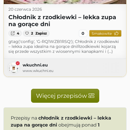
20 czerwca 2026
Chłodnik z rzodkiewki – lekka zupa
na gorące dni
0
4
2
Zapisz
Smakowite
gtag('config', 'G-RQ1WZB1RSQ'); Chłodnik z rzodkiewki
– lekka zupa idealna na gorące dniRzodkiewki kojarzą
się przede wszystkim z wiosennymi kanapkami i (...)
wkuchni.eu
www.wkuchni.eu
Więcej przepisów
Przepisy na
chłodnik z rzodkiewki – lekka
zupa na gorące dni
obejmują ponad
1