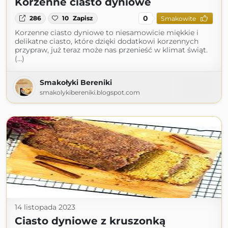
Korzenne ciasto dyniowe
0
286
10
Zapisz
Smakowite
Korzenne ciasto dyniowe to niesamowicie miękkie i
delikatne ciasto, które dzięki dodatkowi korzennych
przypraw, już teraz może nas przenieść w klimat świąt.
(...)
Smakołyki Bereniki
smakolykibereniki.blogspot.com
14 listopada 2023
Ciasto dyniowe z kruszonką