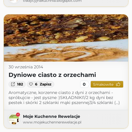
tradycyjnakuchnia.blogspot.com
30 września 2014
Dyniowe ciasto z orzechami
0
182
6
Zapisz
Smakowite
Aromatyczne, korzenne ciasto z dyni z orzechami -
spróbujcie - jest pyszne :)SKŁADNIKI1/2 kg dyni bez
pestek i skórki 2 szklanki mąki pszennej3/4 szklanki (...)
Moje Kuchenne Rewelacje
www.mojekuchennerewelacje.pl