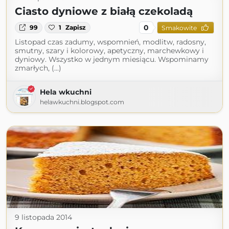
Ciasto dyniowe z białą czekoladą
0
99
1
Zapisz
Smakowite
Listopad czas zadumy, wspomnień, modlitw, radosny,
smutny, szary i kolorowy, apetyczny, marchewkowy i
dyniowy. Wszystko w jednym miesiącu. Wspominamy
zmarłych, (...)
Hela wkuchni
helawkuchni.blogspot.com
9 listopada 2014