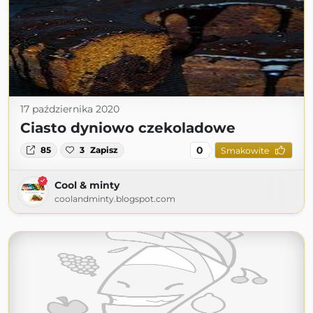
17 października 2020
Ciasto dyniowo czekoladowe
0
85
3
Zapisz
Smakowite
Cool & minty
coolandminty.blogspot.com