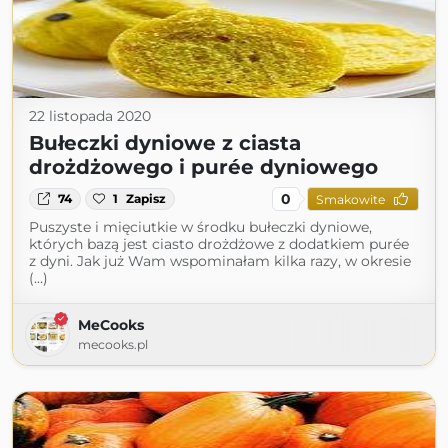
22 listopada 2020
Bułeczki dyniowe z ciasta
drożdżowego i purée dyniowego
0
74
1
Zapisz
Smakowite
Puszyste i mięciutkie w środku bułeczki dyniowe,
których bazą jest ciasto drożdżowe z dodatkiem purée
z dyni. Jak już Wam wspominałam kilka razy, w okresie
(...)
MeCooks
mecooks.pl