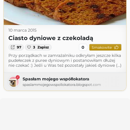
10 marca 2015
Ciasto dyniowe z czekoladą
0
97
3
Zapisz
Smakowite
Przy porządkach w zamrażalniku odkryłam jeszcze kilka
pudełeczek z puree dyniowym i postanowiłam dłużej
nie czekać :) Jeśli u Was też pozostały jakieś dyniowe (...)
Spasłam mojego współlokatora
spaslammojegowspollokatora.blogspot.com