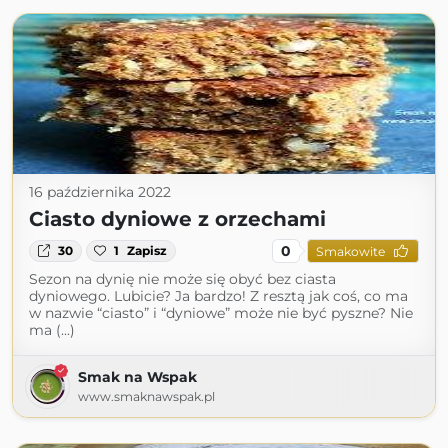
16 października 2022
Ciasto dyniowe z orzechami
0
30
1
Zapisz
Smakowite
Sezon na dynię nie może się obyć bez ciasta
dyniowego. Lubicie? Ja bardzo! Z resztą jak coś, co ma
w nazwie “ciasto” i “dyniowe” może nie być pyszne? Nie
ma (...)
Smak na Wspak
www.smaknawspak.pl