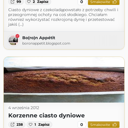
0
99
2
Zapisz
Smakowite
Ciasto dyniowe z czekoladąpowstało z potrzeby chwili i
przeogromnej ochoty na coś słodkiego. Chciałam
również wykorzystać rozkrojoną dynię i przetestować
jakiś (...)
Bo(ro)n Appétit
boronappetit.blogspot.com
4 września 2012
Korzenne ciasto dyniowe
0
238
1
Zapisz
Smakowite