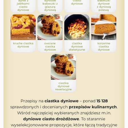
dynie z
dyniowe
ciasto
babeczki
jabłkami
babeczki z
dyniowe
dyniowe
ciasto
glazurą
z dyniową
dyniowe
dyniową
polewą
kruche ciastka
owsiane
ciastka
korzenne
dyniowe
ciastka
dyniowe
ciastka
dyniowe
dietetyczne
dyniowe
ciastka
dyniowe
rewelacyjne
Przepisy na
ciastka dyniowe
– ponad
15 128
sprawdzonych i docenianych
przepisów kulinarnych
.
Wśród najczęściej wybieranych znajdziesz m.in.
dyniowe ciasto drożdżowe
. To starannie
wyselekcjonowane propozycje, które łączą tradycyjne