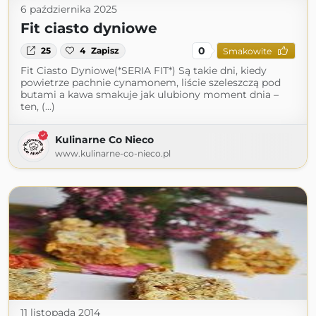
6 października 2025
Fit ciasto dyniowe
0
25
4
Zapisz
Smakowite
Fit Ciasto Dyniowe(*SERIA FIT*) Są takie dni, kiedy
powietrze pachnie cynamonem, liście szeleszczą pod
butami a kawa smakuje jak ulubiony moment dnia –
ten, (...)
Kulinarne Co Nieco
www.kulinarne-co-nieco.pl
11 listopada 2014