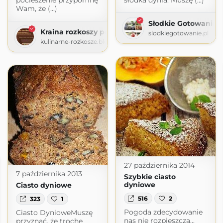
pocieszenie przypomnę
słodka dynia. Muszę (...)
Wam, że (...)
Słodkie Gotowanie
Kraina rozkoszy podniebienia
slodkiegotowanie.pl
kulinarne-rozkosze.blogspot.com
27 października 2014
7 października 2013
Szybkie ciasto
dyniowe
Ciasto dyniowe
516
2
323
1
Pogoda zdecydowanie
Ciasto DynioweMuszę
nas nie rozpieszcza...
przyznać, że trochę