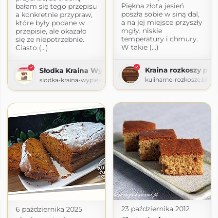
Piękna złota jesień
bałam się tego przepisu
poszła sobie w siną dal,
a konkretnie przypraw,
a na jej miejsce przyszły
które były podane w
mgły, niskie
przepisie, ale okazało
temperatury i chmury.
się ze niepotrzebnie.
W takie (...)
Ciasto (...)
Kraina rozkoszy pod
Słodka Kraina Wypieków
kulinarne-rozkosze.blog
slodka-kraina-wypiekow.blogspot.com
spółlokatora
okatora.blogspot.com
23 października 2012
6 października 2025