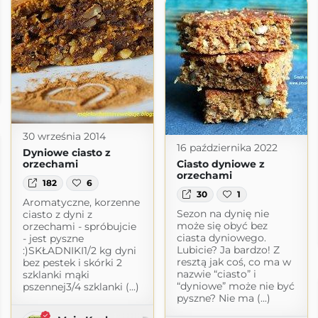
t.com
30 września 2014
16 października 2022
Dyniowe ciasto z
orzechami
Ciasto dyniowe z
orzechami
182
6
30
1
Aromatyczne, korzenne
Sezon na dynię nie
ciasto z dyni z
może się obyć bez
orzechami - spróbujcie
ciasta dyniowego.
- jest pyszne
Lubicie? Ja bardzo! Z
:)SKŁADNIKI1/2 kg dyni
resztą jak coś, co ma w
bez pestek i skórki 2
nazwie “ciasto” i
szklanki mąki
“dyniowe” może nie być
pszennej3/4 szklanki (...)
pyszne? Nie ma (...)