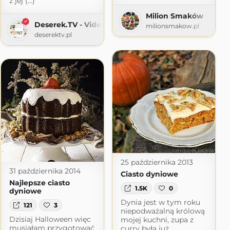
z jej (...)
Milion Smaków
Deserek.TV - Video przepisy
milionsmakow.pl
deserektv.pl
25 października 2013
31 października 2014
Ciasto dyniowe
Najlepsze ciasto
1.5K
0
dyniowe
Dynia jest w tym roku
121
3
niepodważalną królową
Dzisiaj Halloween więc
mojej kuchni, zupa z
musiałam przygotować
curry była już