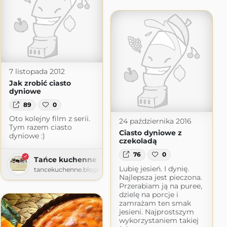
7 listopada 2012
Jak zrobić ciasto
dyniowe
89
0
Oto kolejny film z serii.
24 października 2016
Tym razem ciasto
Ciasto dyniowe z
dyniowe :)
czekoladą
76
0
Tańce kuchenne
Lubię jesień. I dynię.
tancekuchenne.blogspot.com
Najlepsza jest pieczona.
Przerabiam ją na puree,
dzielę na porcje i
zamrażam ten smak
jesieni. Najprostszym
wykorzystaniem takiej