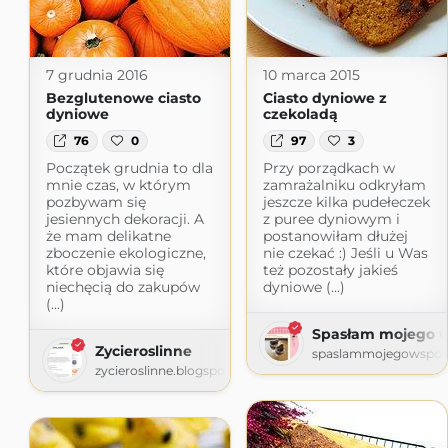
7 grudnia 2016
10 marca 2015
Bezglutenowe ciasto
Ciasto dyniowe z
dyniowe
czekoladą
76
0
97
3
Początek grudnia to dla
Przy porządkach w
mnie czas, w którym
zamrażalniku odkryłam
pozbywam się
jeszcze kilka pudełeczek
jesiennych dekoracji. A
z puree dyniowym i
że mam delikatne
postanowiłam dłużej
zboczenie ekologiczne,
nie czekać :) Jeśli u Was
które objawia się
też pozostały jakieś
niechęcią do zakupów
dyniowe (...)
(...)
Spasłam mojego w
Zycieroslinne
spaslammojegowspoll
zycieroslinne.blogspot.com