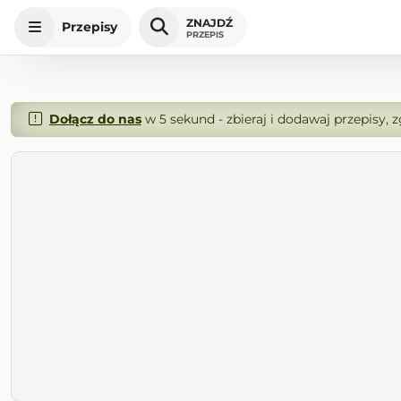
ZNAJDŹ
Przepisy
PRZEPIS
Dołącz do nas
w 5 sekund - zbieraj i dodawaj przepisy, 