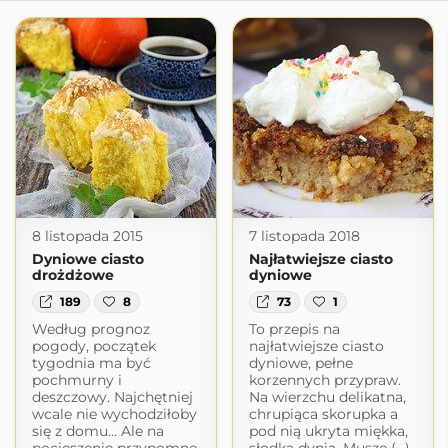
8 listopada 2015
7 listopada 2018
Dyniowe ciasto
Najłatwiejsze ciasto
drożdżowe
dyniowe
189
8
73
1
Według prognoz
To przepis na
pogody, początek
najłatwiejsze ciasto
tygodnia ma być
dyniowe, pełne
pochmurny i
korzennych przypraw.
deszczowy. Najchętniej
Na wierzchu delikatna,
wcale nie wychodziłoby
chrupiąca skorupka a
się z domu... Ale na
pod nią ukryta miękka,