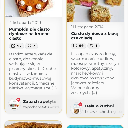
ress.com
4 listopada 2019
11 listopada 2014
Pumpkin pie ciasto
Ciasto dyniowe z białą
dyniowe na kruche
czekoladą
ciasto
99
1
92
3
Listopad czas zadumy,
Bardzo amerykańskie
wspomnień, modlitw,
ciasto, doskonale
radosny, smutny, szary i
wpisujące się w
kolorowy, apetyczny,
jesienny klimat. Kruche
marchewkowy i
ciasto i nadzienie o
dyniowy. Wszystko w
budyniowo-musowej
jednym miesiącu.
konsystencji. Smaczne i
Wspominamy
niezbyt wymagające (...)
zmarłych, (...)
Zapach apetytu
Hela wkuchni
zapachapetytu.wordpress.com
helawkuchni.blogspot.