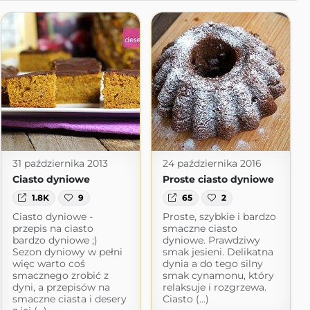
31 października 2013
24 października 2016
Ciasto dyniowe
Proste ciasto dyniowe
1.8K
9
65
2
Ciasto dyniowe -
Proste, szybkie i bardzo
przepis na ciasto
smaczne ciasto
bardzo dyniowe ;)
dyniowe. Prawdziwy
Sezon dyniowy w pełni
smak jesieni. Delikatna
więc warto coś
dynia a do tego silny
smacznego zrobić z
smak cynamonu, który
dyni, a przepisów na
relaksuje i rozgrzewa.
smaczne ciasta i desery
Ciasto (...)