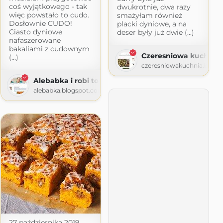
coś wyjątkowego - tak
dwukrotnie, dwa razy
więc powstało to cudo.
smażyłam również
Dosłownie CUDO!
placki dyniowe, a na
Ciasto dyniowe
deser były już dwie (...)
nafaszerowane
bakaliami z cudownym
Czeresniowa kuchnia
(...)
czeresniowakuchnia.blogs
niebienia
Alebabka i robi to co lubi
spot.com
alebabka.blogspot.com
27 października 2019