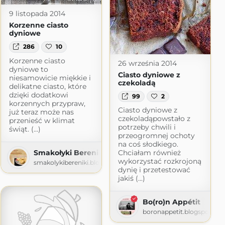
9 listopada 2014
Korzenne ciasto
dyniowe
286
10
Korzenne ciasto
26 września 2014
dyniowe to
Ciasto dyniowe z
niesamowicie miękkie i
czekoladą
delikatne ciasto, które
dzięki dodatkowi
99
2
korzennych przypraw,
Ciasto dyniowe z
już teraz może nas
czekoladąpowstało z
przenieść w klimat
potrzeby chwili i
świąt. (...)
przeogromnej ochoty
na coś słodkiego.
Smakołyki Bereniki
Chciałam również
wykorzystać rozkrojoną
smakolykibereniki.blogspot.com
dynię i przetestować
jakiś (...)
com
Bo(ro)n Appétit
boronappetit.blogspot.co