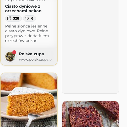
Ciasto dyniowe z
orzechami pekan
328
6
Pełne słońca jesienne
ciasto dyniowe. Pełne
przypraw z dodatkiem
orzechów pekan.
Polska zupa
www.polskazupa.pl
mi.pl