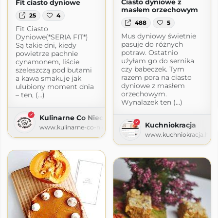
Ciasto dyniowe z
Fit ciasto dyniowe
masłem orzechowym
25
4
488
5
Fit Ciasto
Mus dyniowy świetnie
Dyniowe(*SERIA FIT*)
pasuje do różnych
Są takie dni, kiedy
potraw. Ostatnio
powietrze pachnie
użyłam go do sernika
cynamonem, liście
czy babeczek. Tym
szeleszczą pod butami
razem pora na ciasto
a kawa smakuje jak
dyniowe z masłem
ulubiony moment dnia
orzechowym.
– ten, (...)
Wynalazek ten (...)
Kulinarne Co Nieco
Kuchniokracja
www.kulinarne-co-nieco.pl
www.kuchniokracja.hana