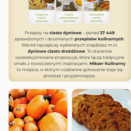
wilgotne
ciasto
francuskie
ciasto
czekoladowo
ciasto
dyniowe
dyniowe
dyniowe
Przepisy na
ciasto dyniowe
– ponad
37 449
sprawdzonych i docenianych
przepisów kulinarnych
.
Wśród najczęściej wybieranych znajdziesz m.in.
dyniowe ciasto drożdżowe
. To starannie
wyselekcjonowane propozycje, które łączą tradycyjne
smaki z nowoczesnymi inspiracjami.
Mikser Kulinarny
to miejsce, w którym codzienne gotowanie staje się
prostsze i przyjemniejsze.