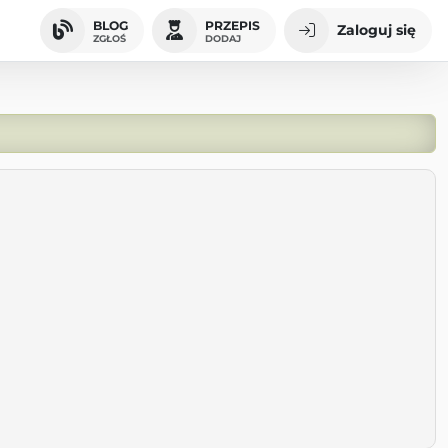
BLOG
PRZEPIS
Zaloguj się
ZGŁOŚ
DODAJ