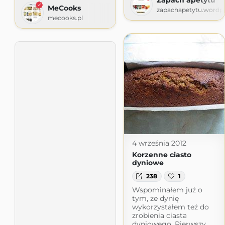
MeCooks
zapachapetytu.wordp
mecooks.pl
4 września 2012
Korzenne ciasto
dyniowe
238
1
Wspominałem już o
tym, że dynię
wykorzystałem też do
zrobienia ciasta
dyniowego. Pierwszy