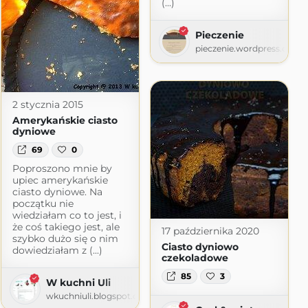
(...)
Pieczenie
pieczenie.wordpress.com
2 stycznia 2015
Amerykańskie ciasto
dyniowe
69
0
Poproszono mnie by
upiec amerykańskie
ciasto dyniowe. Na
początku nie
wiedziałam co to jest, i
że coś takiego jest, ale
17 października 2020
szybko dużo się o nim
Ciasto dyniowo
dowiedziałam z (...)
czekoladowe
85
3
W kuchni Uli
wkuchniuli.blogspot.com