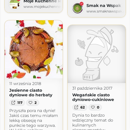
Moje Kuchenne Rewelacje
Smak na Wspak
www.mojekuchennerewelacje.pl
www.smaknawspak.pl
gspot.com
11 września 2018
31 października 2017
Jesienne ciasto
dyniowe do herbaty
Wegańskie ciasto
dyniowo-cukiniowe
117
2
62
0
Przyszła pora na dynie!
Dynia to bardzo
Jakiś czas temu miałam
wdzięczny temat do
lekką obsesję na
kulinarnych
punkcie tego warzywa.