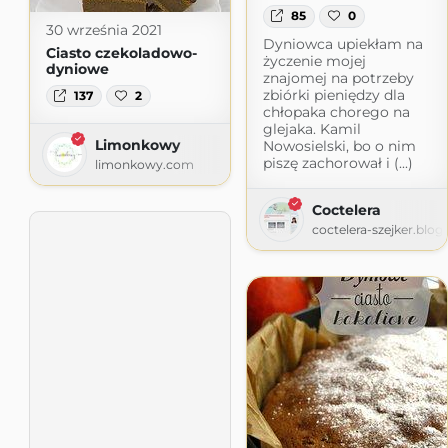
85
0
30 września 2021
Dyniowca upiekłam na
Ciasto czekoladowo-
życzenie mojej
dyniowe
znajomej na potrzeby
zbiórki pieniędzy dla
137
2
chłopaka chorego na
glejaka. Kamil
Limonkowy
Nowosielski, bo o nim
piszę zachorował i (...)
limonkowy.com
Coctelera
coctelera-szejker.blo