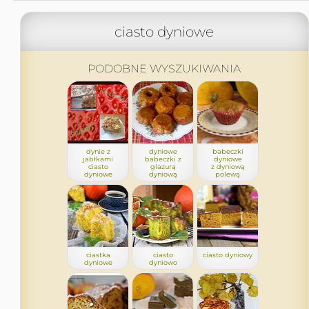
ciasto dyniowe
PODOBNE WYSZUKIWANIA
dynie z
dyniowe
babeczki
jabłkami
babeczki z
dyniowe
ciasto
glazurą
z dyniową
dyniowe
dyniową
polewą
ciastka
ciasto
ciasto dyniowy
dyniowe
dyniowo