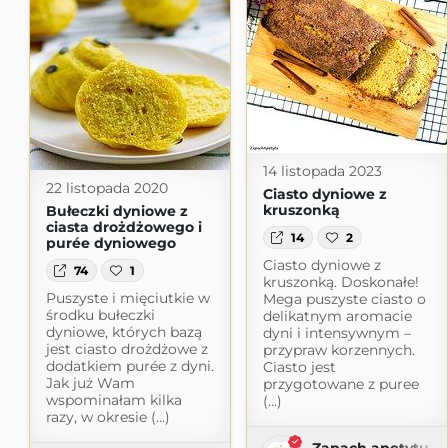
14 listopada 2023
22 listopada 2020
Ciasto dyniowe z
kruszonką
Bułeczki dyniowe z
ciasta drożdżowego i
14
2
purée dyniowego
Ciasto dyniowe z
74
1
kruszonką. Doskonałe!
Puszyste i mięciutkie w
Mega puszyste ciasto o
środku bułeczki
delikatnym aromacie
dyniowe, których bazą
dyni i intensywnym –
jest ciasto drożdżowe z
przypraw korzennych.
dodatkiem purée z dyni.
Ciasto jest
Jak już Wam
przygotowane z puree
wspominałam kilka
(...)
razy, w okresie (...)
Zapach apetytu