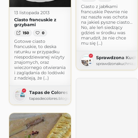
Ciasto z jabłkami
francuskie Pewnie nie
13 listopada 2013
raz naszła was ochota
Ciasto francuskie z
na jakieś pyszne ciasto…
grzybami
No, ale leń siedzący
gdzieś w środku was
150
0
marudził, że nie chce
Gotowe ciasto
mu się (...)
francuskie, to deska
ratunku w przypadku
niespodziewanej wizyty
Sprawdzona Kuch
znajomych, oraz
sprawdzonakuchnia.pl
wieczornego otwierania
i zaglądania do lodówki
z nadzieją, że (...)
Tapas de Colores
tapasdecolores.blogspot.com