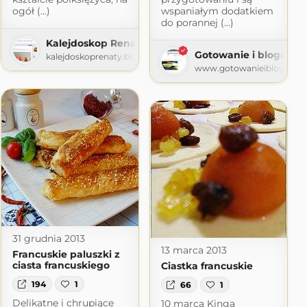
ogół (...)
wspaniałym dodatkiem
do porannej (...)
a
Kalejdoskop Renaty
blogspot.com
Gotowanie i blogowan
kalejdoskoprenaty.blogspot.com
www.gotowanieiblogowani
31 grudnia 2013
13 marca 2013
Francuskie paluszki z
ciasta francuskiego
Ciastka francuskie
194
1
66
1
Delikatne i chrupiące
10 marca Kinga