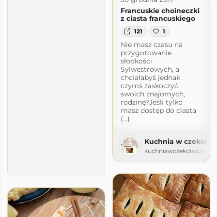
Francuskie choineczki
z ciasta francuskiego
121
1
Nie masz czasu na
przygotowanie
słodkości
Sylwestrowych, a
chciałabyś jednak
czymś zaskoczyć
swoich znajomych,
rodzinę?Jeśli tylko
masz dostęp do ciasta
(...)
Kuchnia w czekolad
kuchniawczekoladzie.bl
s