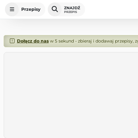
ZNAJDŹ
Przepisy
PRZEPIS
Dołącz do nas
w 5 sekund - zbieraj i dodawaj przepisy, 