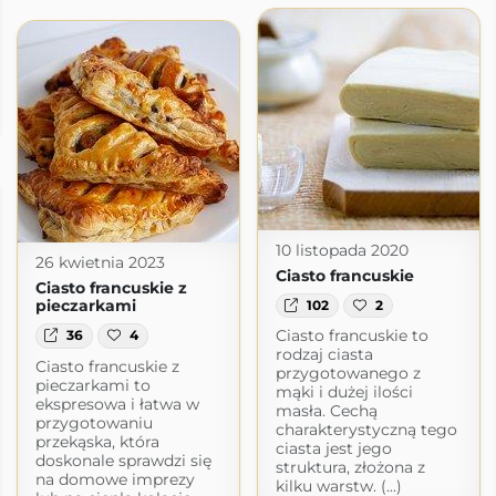
zygoda
a-agiatis.blogspot.com
10 listopada 2020
26 kwietnia 2023
Ciasto francuskie
Ciasto francuskie z
pieczarkami
102
2
Ciasto francuskie to
36
4
rodzaj ciasta
Ciasto francuskie z
przygotowanego z
pieczarkami to
mąki i dużej ilości
ekspresowa i łatwa w
masła. Cechą
przygotowaniu
charakterystyczną tego
przekąska, która
ciasta jest jego
doskonale sprawdzi się
struktura, złożona z
na domowe imprezy
kilku warstw. (...)