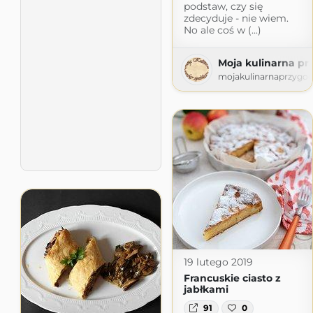
podstaw, czy się
zdecyduje - nie wiem.
No ale coś w (...)
Moja kulinarna pr
mojakulinarnaprzygod
19 lutego 2019
Francuskie ciasto z
jabłkami
91
0