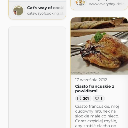
www.everyday-delicio
Cat's way of cooking
catswayofcooking.blogspot.com
17 września 2012
Ciasto francuskie z
powidłami
301
1
Ciasto francuskie, mój
cudowny ratunek na
słodkie małe co nieco.
Coraz częściej myślę,
aby zrobić ciacho od