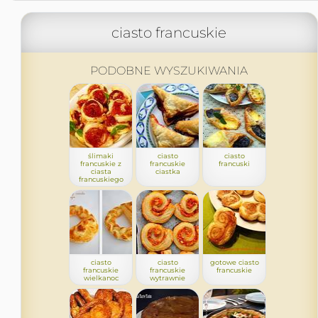
ciasto francuskie
PODOBNE WYSZUKIWANIA
ślimaki
ciasto
ciasto
francuskie z
francuskie
francuski
ciasta
ciastka
francuskiego
ciasto
ciasto
gotowe ciasto
francuskie
francuskie
francuskie
wielkanoc
wytrawnie