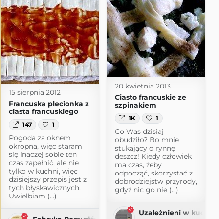
20 kwietnia 2013
15 sierpnia 2012
Ciasto francuskie ze
Francuska plecionka z
szpinakiem
ciasta francuskiego
1K
1
147
1
Co Was dzisiaj
Pogoda za oknem
obudziło? Bo mnie
okropna, więc staram
stukający o rynnę
się inaczej sobie ten
deszcz! Kiedy człowiek
czas zapełnić, ale nie
ma czas, żeby
tylko w kuchni, więc
odpocząć, skorzystać z
dzisiejszy przepis jest z
dobrodziejstw przyrody,
tych błyskawicznych.
gdyż nic go nie (...)
Uwielbiam (...)
Uzależnieni w kuchni
Fabryka Pomysłów