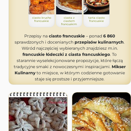
ciasto krucho
ciasta z
tarta ciasto
francuskie
ciastem
francuskie
francuskim
Przepisy na
ciasto francuskie
– ponad
6 860
sprawdzonych i docenianych
przepisów kulinarnych
.
Wśród najczęściej wybieranych znajdziesz m.in.
francuskie łódeczki z ciasta francuskiego
. To
starannie wyselekcjonowane propozycje, które łączą
tradycyjne smaki z nowoczesnymi inspiracjami.
Mikser
Kulinarny
to miejsce, w którym codzienne gotowanie
staje się prostsze i przyjemniejsze.