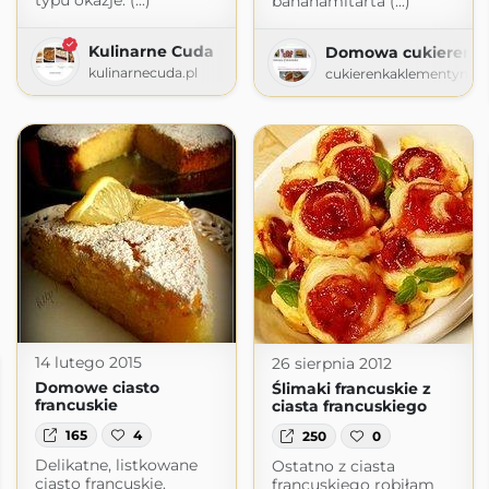
typu okazje. (...)
bananamitarta (...)
Kulinarne Cuda
Domowa cukierenk
kulinarnecuda.pl
cukierenkaklementynki.
14 lutego 2015
26 sierpnia 2012
Domowe ciasto
Ślimaki francuskie z
francuskie
ciasta francuskiego
165
4
250
0
Delikatne, listkowane
Ostatno z ciasta
ciasto francuskie.
francuskiego robiłam