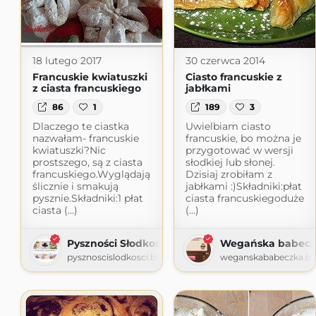
18 lutego 2017
30 czerwca 2014
Francuskie kwiatuszki
Ciasto francuskie z
z ciasta francuskiego
jabłkami
86
1
189
3
Dlaczego te ciastka
Uwielbiam ciasto
nazwałam- francuskie
francuskie, bo można je
kwiatuszki?Nic
przygotować w wersji
prostszego, są z ciasta
słodkiej lub słonej.
francuskiego.Wyglądają
Dzisiaj zrobiłam z
ślicznie i smakują
jabłkami :)Składniki:płat
pysznie.Składniki:1 płat
ciasta francuskiegoduże
ciasta (...)
(...)
Pyszności Słodkości
Wegańska babecz
pysznoscislodkosci.blogspot.com
weganskababeczka.bl