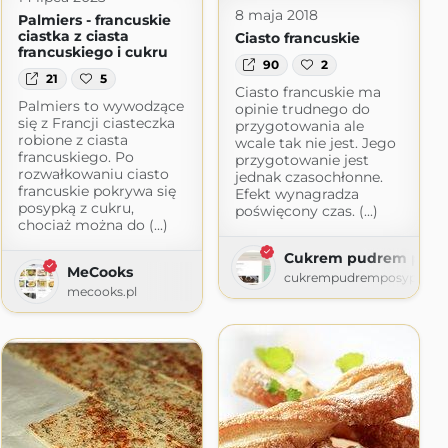
8 maja 2018
Palmiers - francuskie
ciastka z ciasta
Ciasto francuskie
francuskiego i cukru
90
2
21
5
Ciasto francuskie ma
Palmiers to wywodzące
opinie trudnego do
się z Francji ciasteczka
przygotowania ale
robione z ciasta
wcale tak nie jest. Jego
francuskiego. Po
przygotowanie jest
rozwałkowaniu ciasto
jednak czasochłonne.
francuskie pokrywa się
Efekt wynagradza
posypką z cukru,
poświęcony czas. (...)
chociaż można do (...)
Cukrem pudrem posy
MeCooks
cukrempudremposypane.w
zie
mecooks.pl
ogspot.com