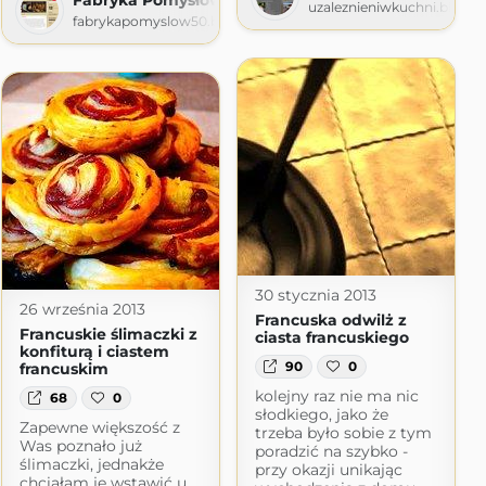
uzaleznieniwkuchni.blogs
fabrykapomyslow50.blogspot.com
30 stycznia 2013
26 września 2013
Francuska odwilż z
Francuskie ślimaczki z
ciasta francuskiego
konfiturą i ciastem
90
0
francuskim
kolejny raz nie ma nic
68
0
słodkiego, jako że
Zapewne większość z
trzeba było sobie z tym
Was poznało już
poradzić na szybko -
ślimaczki, jednakże
przy okazji unikając
chciałam je wstawić u