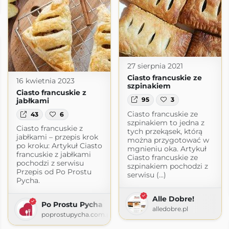
us.pl
27 sierpnia 2021
Ciasto francuskie ze
16 kwietnia 2023
szpinakiem
Ciasto francuskie z
95
3
jabłkami
Ciasto francuskie ze
43
6
szpinakiem to jedna z
Ciasto francuskie z
tych przekąsek, którą
jabłkami – przepis krok
można przygotować w
po kroku: Artykuł Ciasto
mgnieniu oka. Artykuł
francuskie z jabłkami
Ciasto francuskie ze
pochodzi z serwisu
szpinakiem pochodzi z
Przepis od Po Prostu
serwisu (...)
Pycha.
Alle Dobre!
Po Prostu Pycha
alledobre.pl
poprostupycha.com.pl