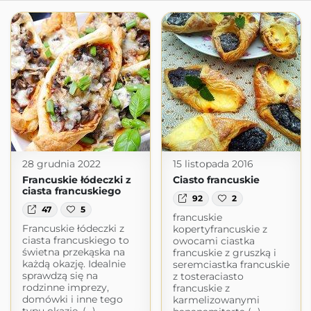
28 grudnia 2022
15 listopada 2016
Francuskie łódeczki z
Ciasto francuskie
ciasta francuskiego
92
2
47
5
francuskie
Francuskie łódeczki z
kopertyfrancuskie z
ciasta francuskiego to
owocami ciastka
świetna przekąska na
francuskie z gruszką i
każdą okazję. Idealnie
seremciastka francuskie
sprawdzą się na
z tosteraciasto
rodzinne imprezy,
francuskie z
domówki i inne tego
karmelizowanymi