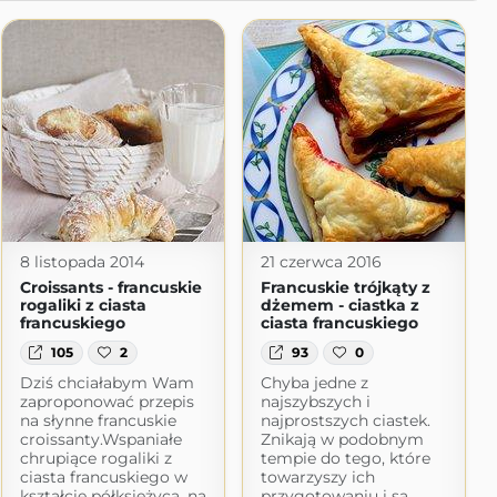
8 listopada 2014
21 czerwca 2016
Croissants - francuskie
Francuskie trójkąty z
rogaliki z ciasta
dżemem - ciastka z
francuskiego
ciasta francuskiego
105
2
93
0
Dziś chciałabym Wam
Chyba jedne z
zaproponować przepis
najszybszych i
na słynne francuskie
najprostszych ciastek.
croissanty.Wspaniałe
Znikają w podobnym
chrupiące rogaliki z
tempie do tego, które
ciasta francuskiego w
towarzyszy ich
kształcie półksiężyca, na
przygotowaniu i są