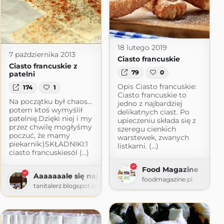
18 lutego 2019
7 października 2013
Ciasto francuskie
Ciasto francuskie z
79
0
patelni
Opis Ciasto francuskie:
174
1
Ciasto francuskie to
Na początku był chaos...
jedno z najbardziej
potem ktoś wymyślił
delikatnych ciast. Po
patelnię.Dzięki niej i my
upieczeniu składa się z
przez chwilę mogłyśmy
szeregu cienkich
poczuć, że mamy
warstewek, zwanych
piekarnik:)SKŁADNIKI:1
listkami. (...)
ciasto francuskiesól (...)
Food Magazine
Aaaaaaale się najadłam... Czuję to!
foodmagazine.pl
tanitalerz.blogspot.com