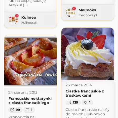
lub na ciepłą kolację.
Artykuł (...)
MeCooks
mecooks.pl
Kulineo
kulineo.pl
nia
23 marca 2014
Ciastka francuskie z
24 sierpnia 2013
truskawkami
Francuskie nektarynki
z ciasta francuskiego
129
1
Ciasto francuskie należy
99
1
do moich ulubionych.
Propozycja na