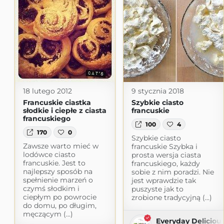
18 lutego 2012
9 stycznia 2018
Francuskie ciastka
Szybkie ciasto
słodkie i ciepłe z ciasta
francuskie
francuskiego
100
4
170
0
Szybkie ciasto
Zawsze warto mieć w
francuskie Szybka i
lodówce ciasto
prosta wersja ciasta
francuskie. Jest to
francuskiego, każdy
najlepszy sposób na
sobie z nim poradzi. Nie
spełnienie marzeń o
jest wprawdzie tak
czymś słodkim i
puszyste jak to
ciepłym po powrocie
zrobione tradycyjną (...)
do domu, po długim,
męczącym (...)
Everyday Deliciou