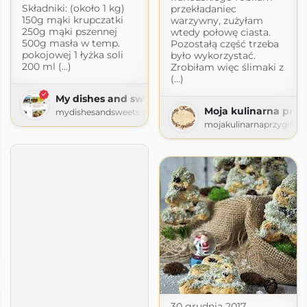
Składniki: (około 1 kg)
przekładaniec
150g mąki krupczatki
warzywny, zużyłam
250g mąki pszennej
wtedy połowę ciasta.
500g masła w temp.
Pozostałą część trzeba
pokojowej 1 łyżka soli
było wykorzystać.
200 ml (...)
Zrobiłam więc ślimaki z
(...)
My dishes and sweets
Moja kulinarna prz
mydishesandsweets.wordpress.com
mojakulinarnaprzygoda-
ka
ogspot.com
30 grudnia 2017