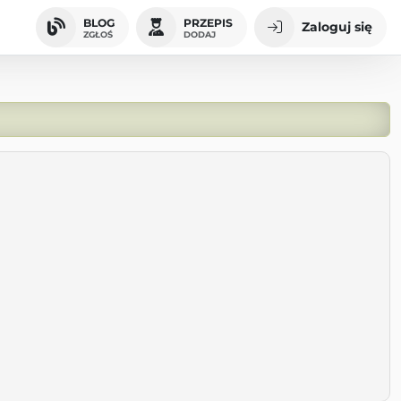
BLOG
PRZEPIS
Zaloguj się
ZGŁOŚ
DODAJ