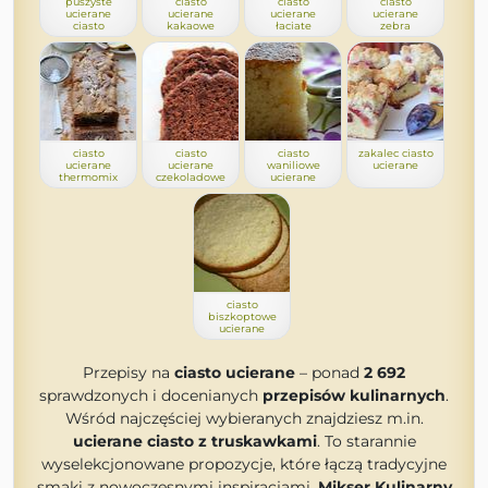
puszyste
ciasto
ciasto
ciasto
ucierane
ucierane
ucierane
ucierane
ciasto
kakaowe
łaciate
zebra
ciasto
ciasto
ciasto
zakalec ciasto
ucierane
ucierane
waniliowe
ucierane
thermomix
czekoladowe
ucierane
ciasto
biszkoptowe
ucierane
Przepisy na
ciasto ucierane
– ponad
2 692
sprawdzonych i docenianych
przepisów kulinarnych
.
Wśród najczęściej wybieranych znajdziesz m.in.
ucierane ciasto z truskawkami
. To starannie
wyselekcjonowane propozycje, które łączą tradycyjne
smaki z nowoczesnymi inspiracjami.
Mikser Kulinarny