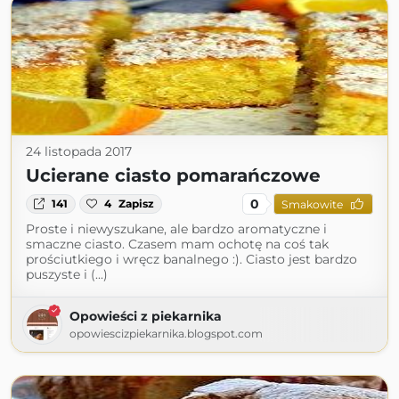
24 listopada 2017
Ucierane ciasto pomarańczowe
0
141
4
Zapisz
Smakowite
Proste i niewyszukane, ale bardzo aromatyczne i
smaczne ciasto. Czasem mam ochotę na coś tak
prościutkiego i wręcz banalnego :). Ciasto jest bardzo
puszyste i (...)
Opowieści z piekarnika
opowiescizpiekarnika.blogspot.com