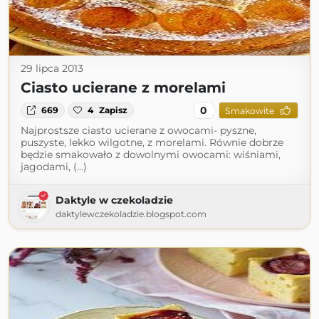
29 lipca 2013
Ciasto ucierane z morelami
0
669
4
Zapisz
Smakowite
Najprostsze ciasto ucierane z owocami- pyszne,
puszyste, lekko wilgotne, z morelami. Równie dobrze
będzie smakowało z dowolnymi owocami: wiśniami,
jagodami, (...)
Daktyle w czekoladzie
daktylewczekoladzie.blogspot.com