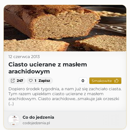
12 czerwca 2013
Ciasto ucierane z masłem
arachidowym
0
247
1
Zapisz
Smakowite
Dopiero środek tygodnia, a nam już się zachciało ciasta.
Tym razem upiekłam ciasto ucierane z masłem
arachidowym. Ciasto arachidowe…smakuje jak orzeszki
(...)
Co do jedzenia
codojedzenia.pl