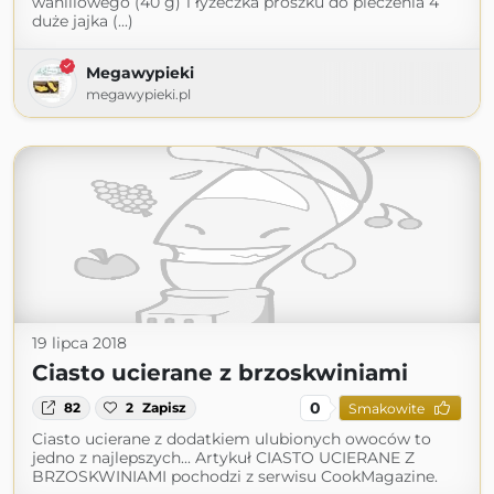
waniliowego (40 g) 1 łyżeczka proszku do pieczenia 4
duże jajka (...)
Megawypieki
megawypieki.pl
19 lipca 2018
Ciasto ucierane z brzoskwiniami
0
82
2
Zapisz
Smakowite
Ciasto ucierane z dodatkiem ulubionych owoców to
jedno z najlepszych... Artykuł CIASTO UCIERANE Z
BRZOSKWINIAMI pochodzi z serwisu CookMagazine.