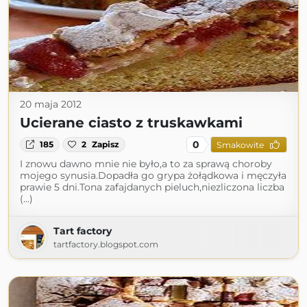
20 maja 2012
Ucierane ciasto z truskawkami
0
185
2
Zapisz
Smakowite
I znowu dawno mnie nie było,a to za sprawą choroby
mojego synusia.Dopadła go grypa żołądkowa i męczyła
prawie 5 dni.Tona zafajdanych pieluch,niezliczona liczba
(...)
Tart factory
tartfactory.blogspot.com