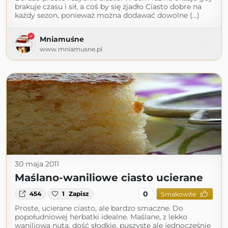
brakuje czasu i sił, a coś by się zjadło Ciasto dobre na
każdy sezon, ponieważ można dodawać dowolne (...)
Mniamuśne
www.mniamusne.pl
30 maja 2011
Maślano-waniliowe ciasto ucierane
0
454
1
Zapisz
Smakowite
Proste, ucierane ciasto, ale bardzo smaczne. Do
popołudniowej herbatki idealne. Maślane, z lekko
waniliową nutą, dość słodkie, puszyste ale jednocześnie