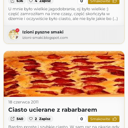
0
636
4
Zapisz
Smakowite
U mnie było wielkie jagodobranie, oj było wielkie :)
część zamroziłam na inne czasy, część skończyła w
dżemie i oczywiście było ciasto, ale nie byle jakie bo (...)
Izioni pyszne smaki
izioni-smaki.blogspot.com
18 czerwca 2011
Ciasto ucierane z rabarbarem
0
540
2
Zapisz
Smakowite
Bardzo proste i szybkie ciasto. W sam raz na okazje gdy