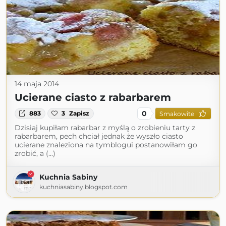
14 maja 2014
Ucierane ciasto z rabarbarem
0
883
3
Zapisz
Smakowite
Dzisiaj kupiłam rabarbar z myślą o zrobieniu tarty z
rabarbarem, pech chciał jednak że wyszło ciasto
ucierane znaleziona na tymblogui postanowiłam go
zrobić, a (...)
Kuchnia Sabiny
kuchniasabiny.blogspot.com