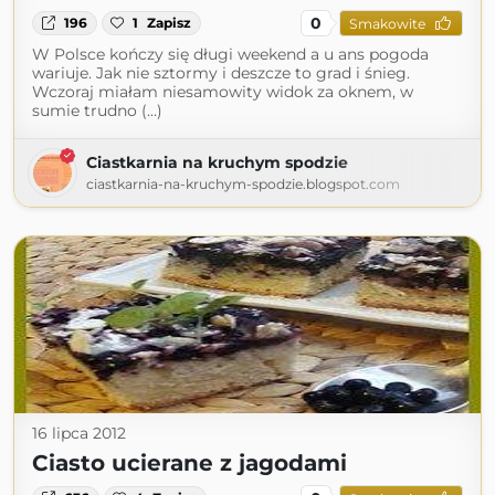
0
196
1
Zapisz
Smakowite
W Polsce kończy się długi weekend a u ans pogoda
wariuje. Jak nie sztormy i deszcze to grad i śnieg.
Wczoraj miałam niesamowity widok za oknem, w
sumie trudno (...)
Ciastkarnia na kruchym spodzie
ciastkarnia-na-kruchym-spodzie.blogspot.com
16 lipca 2012
Ciasto ucierane z jagodami