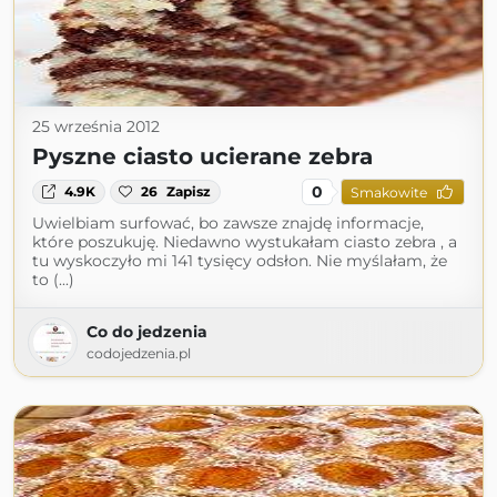
25 września 2012
Pyszne ciasto ucierane zebra
0
4.9K
26
Zapisz
Smakowite
Uwielbiam surfować, bo zawsze znajdę informacje,
które poszukuję. Niedawno wystukałam ciasto zebra , a
tu wyskoczyło mi 141 tysięcy odsłon. Nie myślałam, że
to (...)
Co do jedzenia
codojedzenia.pl