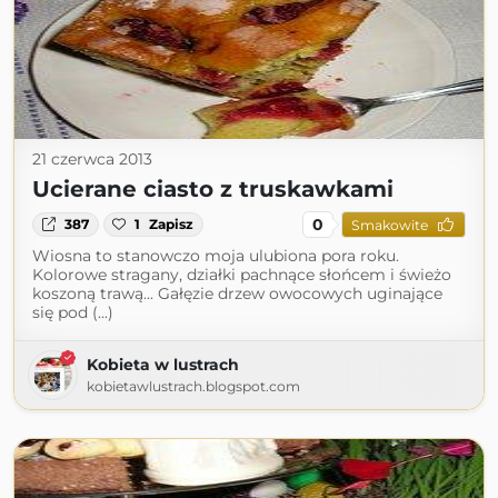
21 czerwca 2013
Ucierane ciasto z truskawkami
0
387
1
Zapisz
Smakowite
Wiosna to stanowczo moja ulubiona pora roku.
Kolorowe stragany, działki pachnące słońcem i świeżo
koszoną trawą... Gałęzie drzew owocowych uginające
się pod (...)
Kobieta w lustrach
kobietawlustrach.blogspot.com