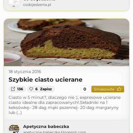
codojedzenia.pl
18 stycznia 2016
Szybkie ciasto ucierane
0
136
6
Zapisz
Smakowite
Ciasto w 5 minut?, dlaczego nie :), expresowe ucierane
ciasto idealne dla zapracowanych!.Składniki na 1
keksówkę:- 28 dag mąki pszennej- 20 dag margaryny
lub (...)
Apetyczna babeczka
apetyczna-babeczka.blogspot.com