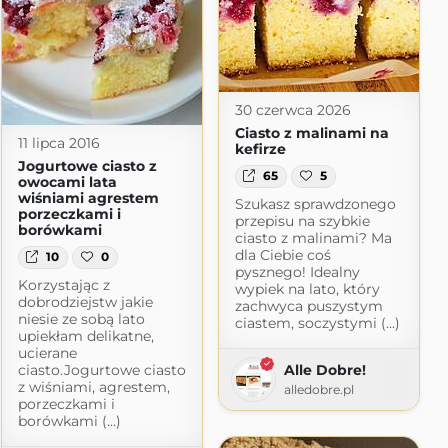
30 czerwca 2026
Ciasto z malinami na
11 lipca 2016
kefirze
Jogurtowe ciasto z
65
5
owocami lata
wiśniami agrestem
Szukasz sprawdzonego
porzeczkami i
przepisu na szybkie
borówkami
ciasto z malinami? Ma
dla Ciebie coś
10
0
pysznego! Idealny
Korzystając z
wypiek na lato, który
dobrodziejstw jakie
zachwyca puszystym
niesie ze sobą lato
ciastem, soczystymi (...)
upiekłam delikatne,
ucierane
ciasto.Jogurtowe ciasto
Alle Dobre!
z wiśniami, agrestem,
alledobre.pl
porzeczkami i
borówkami (...)