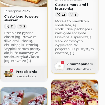
Ciasto z morelami i
kruszonką
13 sierpnia 2025
22
3
Ciasto jogurtowe ze
śliwkami
Morele to prawdziwy
smak lata, są
21
2
słodziutkie, pachnące i
Przepis na pyszne
niezwykle soczyste.
ciasto jogurtowe ze
Doskonale sprawdzają
śliwkami i słodką,
się w domowych
chrupiącą kruszonką.
wypiekach. W
Wypiek bardzo prosty,
połączeniu z puszystym
ale jakże cudowny w
ciastem, (...)
smaku.Artykuł Ciasto
jogurtowe ze (...)
Z marcepanem
zmarcepanem.com
Przepis dnia
przepis-dnia.pl