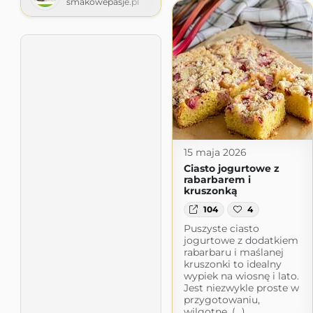
smakowepasje.pl
15 maja 2026
Ciasto jogurtowe z
rabarbarem i
kruszonką
104
4
Puszyste ciasto
jogurtowe z dodatkiem
rabarbaru i maślanej
kruszonki to idealny
wypiek na wiosnę i lato.
Jest niezwykle proste w
przygotowaniu,
wilgotne, (...)