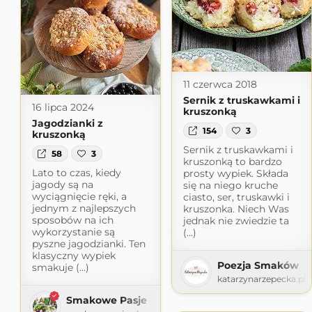
11 czerwca 2018
Sernik z truskawkami i
16 lipca 2024
kruszonką
Jagodzianki z
154
3
kruszonką
Sernik z truskawkami i
58
3
kruszonką to bardzo
Lato to czas, kiedy
prosty wypiek. Składa
jagody są na
się na niego kruche
wyciągnięcie ręki, a
ciasto, ser, truskawki i
jednym z najlepszych
kruszonka. Niech Was
sposobów na ich
jednak nie zwiedzie ta
wykorzystanie są
(...)
pyszne jagodzianki. Ten
klasyczny wypiek
Poezja Smaków
smakuje (...)
katarzynarzepecka.pl
Smakowe Pasje