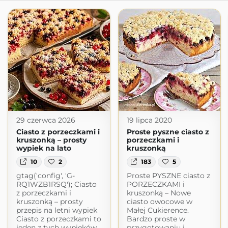
29 czerwca 2026
19 lipca 2020
Ciasto z porzeczkami i
Proste pyszne ciasto z
kruszonką – prosty
porzeczkami i
wypiek na lato
kruszonką
10
2
183
5
gtag('config', 'G-
Proste PYSZNE ciasto z
RQ1WZB1RSQ'); Ciasto
PORZECZKAMI i
z porzeczkami i
kruszonką – Nowe
kruszonką – prosty
ciasto owocowe w
przepis na letni wypiek
Małej Cukierence.
Ciasto z porzeczkami to
Bardzo proste w
jeden z tych wypieków,
przygotowaniu i