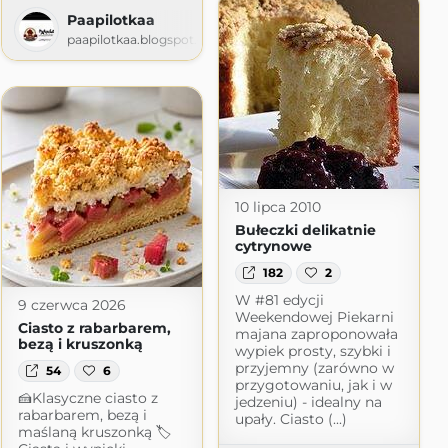
Paapilotkaa
paapilotkaa.blogspot.com
10 lipca 2010
Bułeczki delikatnie
cytrynowe
182
2
W #81 edycji
9 czerwca 2026
Weekendowej Piekarni
Ciasto z rabarbarem,
majana zaproponowała
bezą i kruszonką
wypiek prosty, szybki i
przyjemny (zarówno w
54
6
przygotowaniu, jak i w
🍰Klasyczne ciasto z
jedzeniu) - idealny na
rabarbarem, bezą i
upały. Ciasto (...)
maślaną kruszonką 🏷