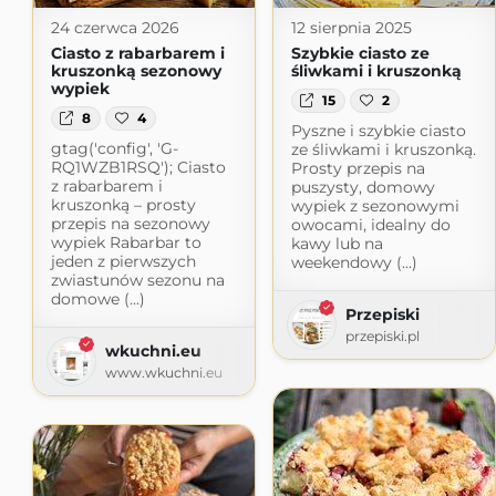
24 czerwca 2026
12 sierpnia 2025
Ciasto z rabarbarem i
Szybkie ciasto ze
kruszonką sezonowy
śliwkami i kruszonką
wypiek
15
2
8
4
Pyszne i szybkie ciasto
gtag('config', 'G-
ze śliwkami i kruszonką.
RQ1WZB1RSQ'); Ciasto
Prosty przepis na
z rabarbarem i
puszysty, domowy
kruszonką – prosty
wypiek z sezonowymi
przepis na sezonowy
owocami, idealny do
wypiek Rabarbar to
kawy lub na
jeden z pierwszych
weekendowy (...)
zwiastunów sezonu na
domowe (...)
Przepiski
przepiski.pl
wkuchni.eu
www.wkuchni.eu