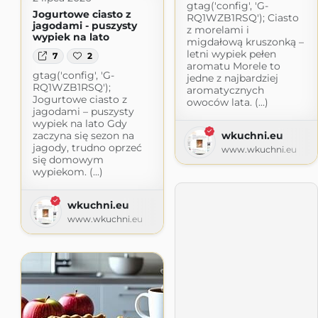
gtag('config', 'G-
Jogurtowe ciasto z
RQ1WZB1RSQ'); Ciasto
jagodami - puszysty
z morelami i
wypiek na lato
migdałową kruszonką –
letni wypiek pełen
7
2
aromatu Morele to
gtag('config', 'G-
jedne z najbardziej
RQ1WZB1RSQ');
aromatycznych
Jogurtowe ciasto z
owoców lata. (...)
jagodami – puszysty
wypiek na lato Gdy
wkuchni.eu
zaczyna się sezon na
jagody, trudno oprzeć
www.wkuchni.eu
się domowym
wypiekom. (...)
wkuchni.eu
www.wkuchni.eu