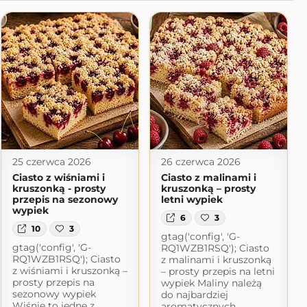
25 czerwca 2026
26 czerwca 2026
Ciasto z wiśniami i
Ciasto z malinami i
kruszonką - prosty
kruszonką – prosty
przepis na sezonowy
letni wypiek
wypiek
6
3
10
3
gtag('config', 'G-
gtag('config', 'G-
RQ1WZB1RSQ'); Ciasto
RQ1WZB1RSQ'); Ciasto
z malinami i kruszonką
z wiśniami i kruszonką –
– prosty przepis na letni
prosty przepis na
wypiek Maliny należą
sezonowy wypiek
do najbardziej
Wiśnie to jedne z
aromatycznych