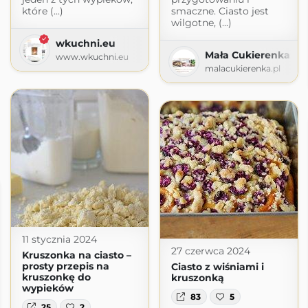
które (...)
smaczne. Ciasto jest
wilgotne, (...)
wkuchni.eu
Mała Cukierenka
www.wkuchni.eu
malacukierenka.pl
11 stycznia 2024
27 czerwca 2024
Kruszonka na ciasto –
prosty przepis na
Ciasto z wiśniami i
kruszonkę do
kruszonką
wypieków
83
5
25
2