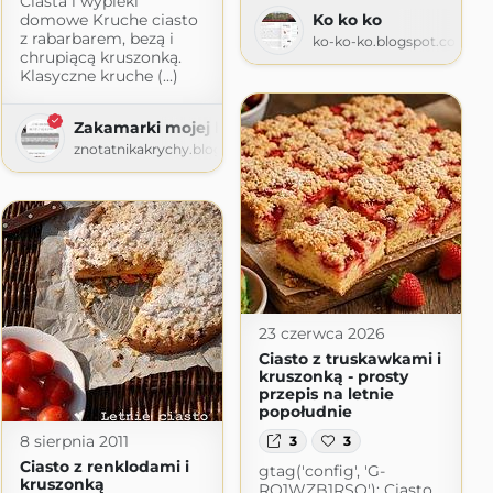
Ciasta i wypieki
domowe Kruche ciasto
Ko ko ko
z rabarbarem, bezą i
ko-ko-ko.blogspot.com
chrupiącą kruszonką.
Klasyczne kruche (...)
Zakamarki mojej kuchni
znotatnikakrychy.blogspot.com
23 czerwca 2026
Ciasto z truskawkami i
kruszonką - prosty
przepis na letnie
popołudnie
8 sierpnia 2011
3
3
Ciasto z renklodami i
gtag('config', 'G-
kruszonką
RQ1WZB1RSQ'); Ciasto