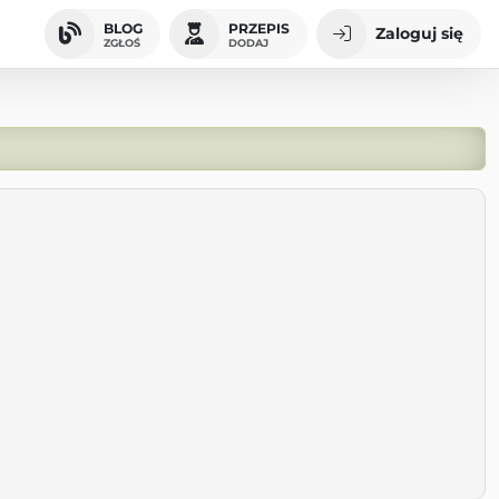
BLOG
PRZEPIS
Zaloguj się
ZGŁOŚ
DODAJ