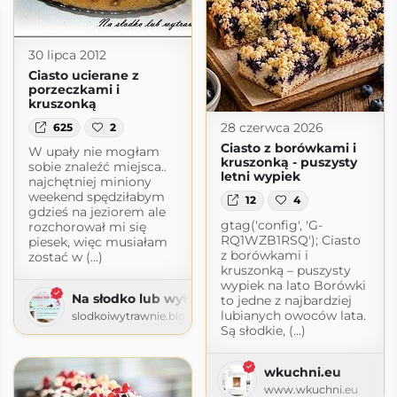
30 lipca 2012
Ciasto ucierane z
porzeczkami i
kruszonką
28 czerwca 2026
625
2
Ciasto z borówkami i
W upały nie mogłam
kruszonką - puszysty
sobie znaleźć miejsca..
letni wypiek
najchętniej miniony
weekend spędziłabym
12
4
gdzieś na jeziorem ale
gtag('config', 'G-
rozchorował mi się
RQ1WZB1RSQ'); Ciasto
piesek, więc musiałam
z borówkami i
zostać w (...)
kruszonką – puszysty
wypiek na lato Borówki
Na słodko lub wytrawnie
to jedne z najbardziej
lubianych owoców lata.
slodkoiwytrawnie.blogspot.com
Są słodkie, (...)
wkuchni.eu
www.wkuchni.eu