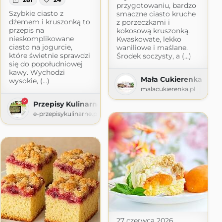
przygotowaniu, bardzo
Szybkie ciasto z
smaczne ciasto kruche
dżemem i kruszonką to
z porzeczkami i
przepis na
kokosową kruszonką.
nieskomplikowane
Kwaskowate, lekko
ciasto na jogurcie,
waniliowe i maślane.
które świetnie sprawdzi
Środek soczysty, a (...)
się do popołudniowej
kawy. Wychodzi
Mała Cukierenka
wysokie, (...)
malacukierenka.pl
Przepisy Kulinarne
e-przepisykulinarne.pl
27 czerwca 2026