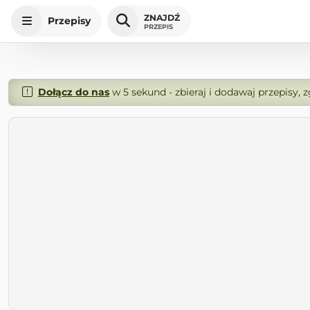
ZNAJDŹ
Przepisy
PRZEPIS
Dołącz do nas
w 5 sekund - zbieraj i dodawaj przepisy, 