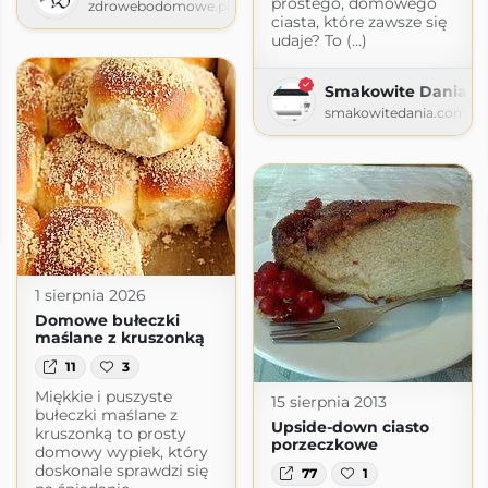
prostego, domowego
zdrowebodomowe.pl
ciasta, które zawsze się
udaje? To (...)
Smakowite Dania
smakowitedania.com
1 sierpnia 2026
Domowe bułeczki
maślane z kruszonką
11
3
Miękkie i puszyste
15 sierpnia 2013
bułeczki maślane z
Upside-down ciasto
kruszonką to prosty
porzeczkowe
domowy wypiek, który
doskonale sprawdzi się
77
1