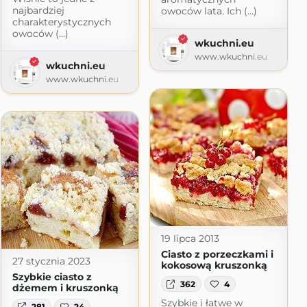
najbardziej
owoców lata. Ich (...)
charakterystycznych
owoców (...)
wkuchni.eu
www.wkuchni.eu
wkuchni.eu
www.wkuchni.eu
19 lipca 2013
Ciasto z porzeczkami i
27 stycznia 2023
kokosową kruszonką
Szybkie ciasto z
362
4
dżemem i kruszonką
Szybkie i łatwe w
281
24