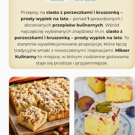
niedzielę
nocne wypieki
Przepisy na
ciasto z porzeczkami i kruszonką –
prosty wypiek na lato
– ponad
1
sprawdzonych i
docenianych
przepisów kulinarnych
. Wśród
najczęściej wybieranych znajdziesz m.in.
ciasto z
porzeczkami i kruszonką – prosty wypiek na lato
. To
starannie wyselekcjonowane propozycje, które łączą
tradycyjne smaki z nowoczesnymi inspiracjami.
Mikser
Kulinarny
to miejsce, w którym codzienne gotowanie
staje się prostsze i przyjemniejsze.