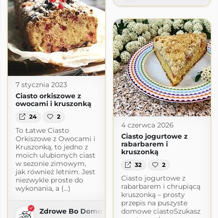
7 stycznia 2023
Ciasto orkiszowe z
owocami i kruszonką
24
2
4 czerwca 2026
To Łatwe Ciasto
Ciasto jogurtowe z
Orkiszowe z Owocami i
rabarbarem i
Kruszonką, to jedno z
kruszonką
moich ulubionych ciast
w sezonie zimowym,
32
2
jak również letnim. Jest
Ciasto jogurtowe z
niezwykle proste do
rabarbarem i chrupiącą
wykonania, a (...)
kruszonką – prosty
przepis na puszyste
Zdrowe Bo Domowe
domowe ciastoSzukasz