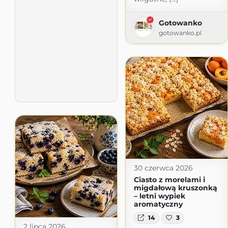
Gotowanko
gotowanko.pl
30 czerwca 2026
Ciasto z morelami i
migdałową kruszonką
– letni wypiek
aromatyczny
14
3
2 lipca 2026