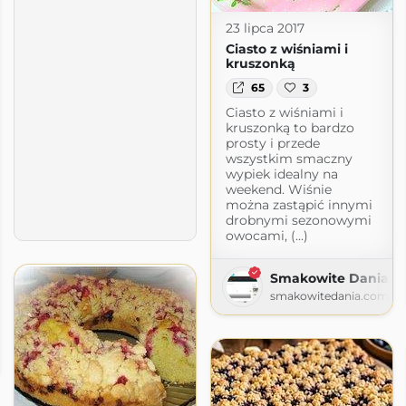
23 lipca 2017
Ciasto z wiśniami i
kruszonką
65
3
Ciasto z wiśniami i
kruszonką to bardzo
prosty i przede
wszystkim smaczny
wypiek idealny na
weekend. Wiśnie
można zastąpić innymi
drobnymi sezonowymi
owocami, (...)
Smakowite Dania
smakowitedania.com