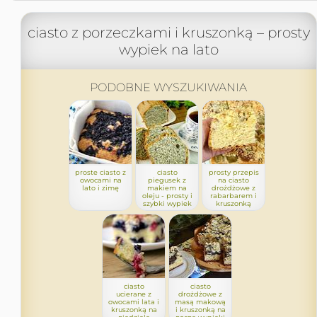
ciasto z porzeczkami i kruszonką – prosty
wypiek na lato
PODOBNE WYSZUKIWANIA
proste ciasto z
ciasto
prosty przepis
owocami na
piegusek z
na ciasto
lato i zimę
makiem na
drożdżowe z
oleju - prosty i
rabarbarem i
szybki wypiek
kruszonką
ciasto
ciasto
ucierane z
drożdżowe z
owocami lata i
masą makową
kruszonką na
i kruszonką na