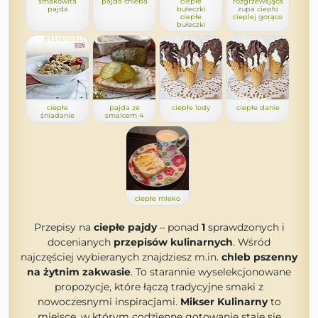
smakowita
pajda chleba
ciepłe
rozgrzewająca
pajda
bułeczki
zupa ciepło
ciepłe
cieplej gorąco
bułeczki
ciepłe
pajda ze
ciepłe lody
ciepłe danie
śniadanie
smalcem 4
ciepłe mleko
Przepisy na
ciepłe pajdy
– ponad
1
sprawdzonych i
docenianych
przepisów kulinarnych
. Wśród
najczęściej wybieranych znajdziesz m.in.
chleb pszenny
na żytnim zakwasie
. To starannie wyselekcjonowane
propozycje, które łączą tradycyjne smaki z
nowoczesnymi inspiracjami.
Mikser Kulinarny
to
miejsce, w którym codzienne gotowanie staje się