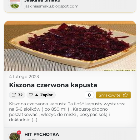
Jaskinia Smaku
jaskiniasmaku.blogspot.com
4 lutego 2023
Kiszona czerwona kapusta
0
32
4
Zapisz
Smakowite
Kiszona czerwona kapusta Ta ilość kapusty wystarcza
na 5-6 słoików ( po 850 ml ) . Kapustę drobno
poszatkować , włożyć do miski , posypać solą i
dokładnie (...)
HIT PYCHOTKA