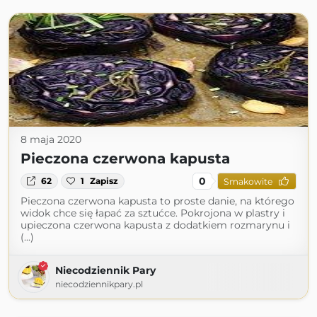
8 maja 2020
Pieczona czerwona kapusta
0
62
1
Zapisz
Smakowite
Pieczona czerwona kapusta to proste danie, na którego
widok chce się łapać za sztućce. Pokrojona w plastry i
upieczona czerwona kapusta z dodatkiem rozmarynu i
(...)
Niecodziennik Pary
niecodziennikpary.pl