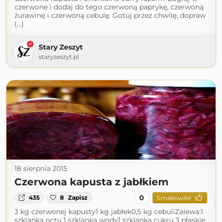
czerwone i dodaj do tego czerwoną paprykę, czerwoną
żurawinę i czerwoną cebulę. Gotuj przez chwilę, dopraw
(...)
Stary Zeszyt
staryzeszyt.pl
18 sierpnia 2015
Czerwona kapusta z jabłkiem
0
435
8
Zapisz
Smakowite
3 kg czerwonej kapusty1 kg jabłek0,5 kg cebuliZalewa:1
szklanka octu 1 szklanka wody1 szklanka cukru 3 płaskie