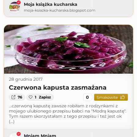
Moja książka kucharska
moja-ksiazka-kucharska.blogspot.com
28 grudnia 2017
Czerwona kapusta zasmażana
0
76
1
Zapisz
Smakowite
...czerwoną kapustę zawsze robiłam z rodzynkami z
mojego ulubionego przepisu babci na "Modrą kapustę".
Tym razem skorzystałam z tego przepisu i też jest ok
(...)
Mniam Mniam