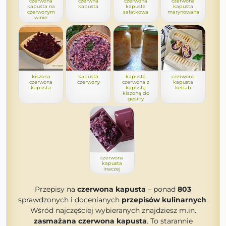
czerwona
czerwna
czerwona
czerwona
kapusta na
kapusta
kapusta
kapusta
czerwonym
sałatkowa
marynowana
winie
kiszona
kapusta
kapusta
czerwona
czerwona
czerwony
czerwona z
kapusta
kapusta
kapustą
kebab
kiszoną do
gęsiny
czerwona
kapusta
inaczej
Przepisy na
czerwona kapusta
– ponad
803
sprawdzonych i docenianych
przepisów kulinarnych
.
Wśród najczęściej wybieranych znajdziesz m.in.
zasmażana czerwona kapusta
. To starannie