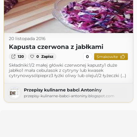
20 listopada 2016
Kapusta czerwona z jabłkami
0
120
0
Zapisz
Smakowite
Składniki:1/2 małej główki czerwonej kapusty1 duże
jabłko1 mała cebulasok z cytryny lub kwasek
cytrynowysólpieprz3 łyżki oliwy lub oleju1/2 łyżeczki (...)
Przepisy kulinarne babci Antoniny
przepisy-kulinarne-babci-antoniny.blogspot.com