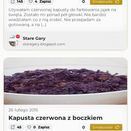
0
145
4
Zapisz
Smakowite
Używałam czerwonej kapusty do farbowania jajek na
święta. Zostało mi ponad pół główki. Nie bardzo
wiedziałam co z nią zrobić. Nie przepadam za
gotowaną, a na (...)
Stare Gary
staregary.blogspot.com
26 lutego 2015
Kapusta czerwona z boczkiem
0
45
0
Zapisz
Smakowite