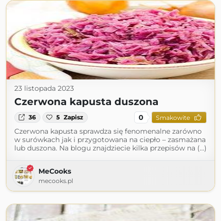
23 listopada 2023
Czerwona kapusta duszona
0
36
5
Zapisz
Smakowite
Czerwona kapusta sprawdza się fenomenalne zarówno
w surówkach jak i przygotowana na ciepło – zasmażana
lub duszona. Na blogu znajdziecie kilka przepisów na (...)
MeCooks
mecooks.pl