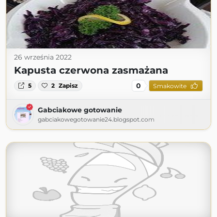
26 września 2022
Kapusta czerwona zasmażana
0
5
2
Zapisz
Smakowite
Gabciakowe gotowanie
gabciakowegotowanie24.blogspot.com