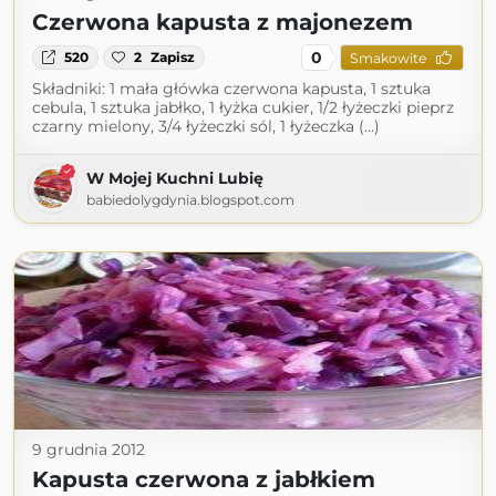
Czerwona kapusta z majonezem
0
520
2
Zapisz
Smakowite
Składniki: 1 mała główka czerwona kapusta, 1 sztuka
cebula, 1 sztuka jabłko, 1 łyżka cukier, 1/2 łyżeczki pieprz
czarny mielony, 3/4 łyżeczki sól, 1 łyżeczka (...)
W Mojej Kuchni Lubię
babiedolygdynia.blogspot.com
9 grudnia 2012
Kapusta czerwona z jabłkiem