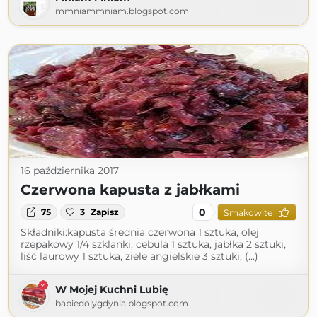
mmniammniam.blogspot.com
16 października 2017
Czerwona kapusta z jabłkami
0
75
3
Zapisz
Smakowite
Składniki:kapusta średnia czerwona 1 sztuka, olej
rzepakowy 1/4 szklanki, cebula 1 sztuka, jabłka 2 sztuki,
liść laurowy 1 sztuka, ziele angielskie 3 sztuki, (...)
W Mojej Kuchni Lubię
babiedolygdynia.blogspot.com