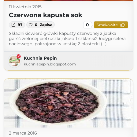
11 kwietnia 2015
Czerwona kapusta sok
0
97
0
Zapisz
Smakowite
Składnikićwierć główki kapusty czerwonej 2 jabłka
garść zielonej pietruszki ,około 1 szklanki2 łodygi selera
naciowego, pokrojone w kostkę 2 plasterki (...)
Kuchnia Pepin
kuchniapepin.blogspot.com
2 marca 2016