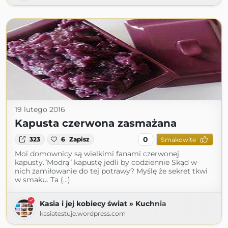
19 lutego 2016
Kapusta czerwona zasmażana
0
323
6
Zapisz
Smakowite
Moi domownicy są wielkimi fanami czerwonej
kapusty.”Modrą” kapustę jedli by codziennie Skąd w
nich zamiłowanie do tej potrawy? Myślę że sekret tkwi
w smaku. Ta (...)
Kasia i jej kobiecy świat » Kuchnia
kasiatestuje.wordpress.com