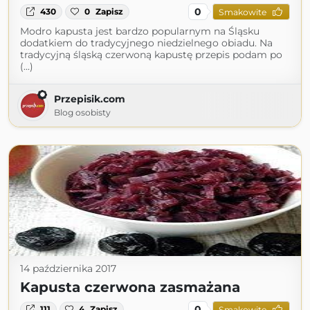
0
430
0
Zapisz
Smakowite
Modro kapusta jest bardzo popularnym na Śląsku
dodatkiem do tradycyjnego niedzielnego obiadu. Na
tradycyjną śląską czerwoną kapustę przepis podam po
(...)
Przepisik.com
Blog osobisty
14 października 2017
Kapusta czerwona zasmażana
0
111
4
Zapisz
Smakowite