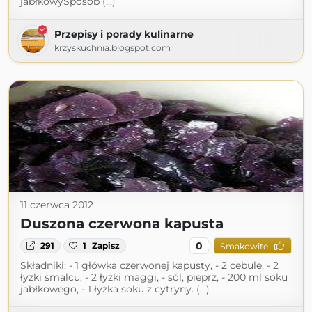
jabłkowySposób (...)
Przepisy i porady kulinarne
krzyskuchnia.blogspot.com
11 czerwca 2012
Duszona czerwona kapusta
0
291
1
Zapisz
Smakowite
Składniki: - 1 główka czerwonej kapusty, - 2 cebule, - 2
łyżki smalcu, - 2 łyżki maggi, - sól, pieprz, - 200 ml soku
jabłkowego, - 1 łyżka soku z cytryny. (...)