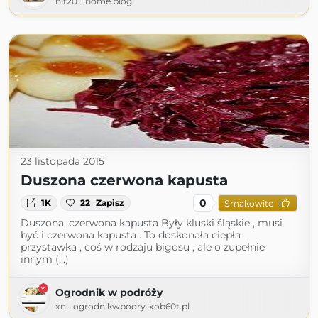
hit2011.home.blog
23 listopada 2015
Duszona czerwona kapusta
0
1K
22
Zapisz
Smakowite
Duszona, czerwona kapusta Były kluski śląskie , musi
być i czerwona kapusta . To doskonała ciepła
przystawka , coś w rodzaju bigosu , ale o zupełnie
innym (...)
Ogrodnik w podróży
xn--ogrodnikwpodry-xob60t.pl