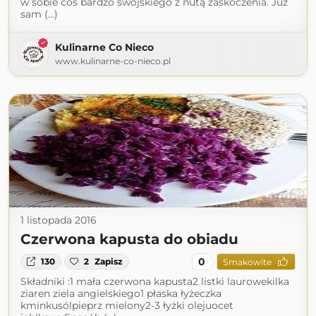
w sobie coś bardzo swojskiego z nutą zaskoczenia. Już
sam (...)
Kulinarne Co Nieco
www.kulinarne-co-nieco.pl
1 listopada 2016
Czerwona kapusta do obiadu
0
130
2
Zapisz
Smakowite
Składniki :1 mała czerwona kapusta2 listki laurowekilka
ziaren ziela angielskiego1 płaska łyżeczka
kminkusólpieprz mielony2-3 łyżki olejuocet