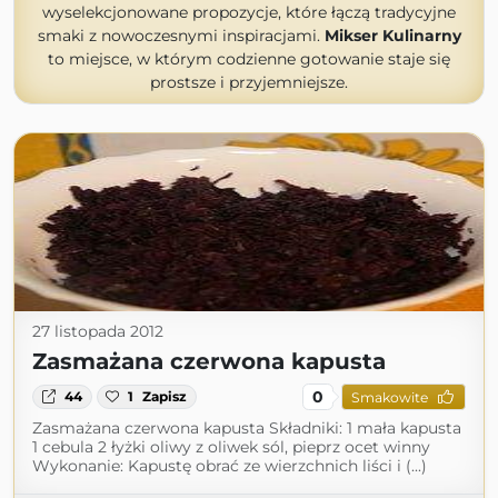
wyselekcjonowane propozycje, które łączą tradycyjne
smaki z nowoczesnymi inspiracjami.
Mikser Kulinarny
to miejsce, w którym codzienne gotowanie staje się
prostsze i przyjemniejsze.
27 listopada 2012
Zasmażana czerwona kapusta
0
44
1
Zapisz
Smakowite
Zasmażana czerwona kapusta Składniki: 1 mała kapusta
1 cebula 2 łyżki oliwy z oliwek sól, pieprz ocet winny
Wykonanie: Kapustę obrać ze wierzchnich liści i (...)