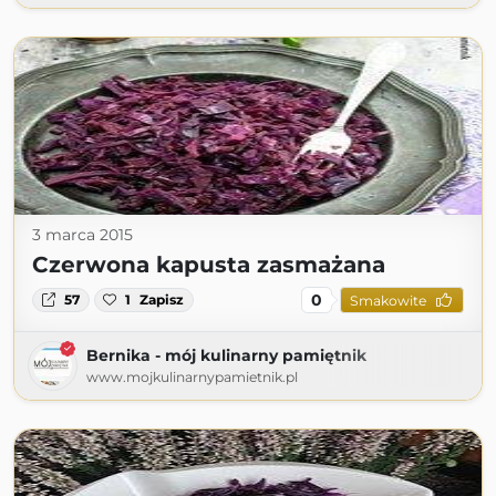
3 marca 2015
Czerwona kapusta zasmażana
0
57
1
Zapisz
Smakowite
Bernika - mój kulinarny pamiętnik
www.mojkulinarnypamietnik.pl