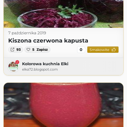
7 października 2019
Kiszona czerwona kapusta
0
93
5
Zapisz
Smakowite
Kolorowa kuchnia Elki
elka72.blogspot.com