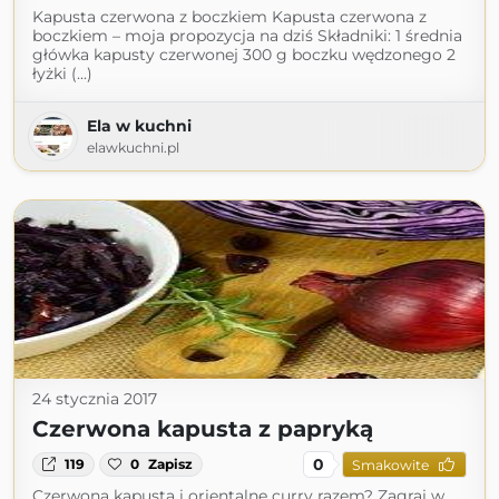
Kapusta czerwona z boczkiem Kapusta czerwona z
boczkiem – moja propozycja na dziś Składniki: 1 średnia
główka kapusty czerwonej 300 g boczku wędzonego 2
łyżki (...)
Ela w kuchni
elawkuchni.pl
24 stycznia 2017
Czerwona kapusta z papryką
0
119
0
Zapisz
Smakowite
Czerwona kapusta i orientalne curry razem? Zagraj w