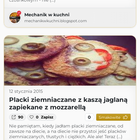
czosnkowym - nie (...)
Mechanik w kuchni
mechanikwkuchni.blogspot.com
12 stycznia 2015
Placki ziemniaczane z kaszą jaglaną
zapiekane z mozzarellą
0
90
0
Zapisz
Smakowite
Nie pamiętam, kiedy jadłam placki ziemniaczane, od
zawsze na diecie, a na diecie nie przystoi jeść placków
ziemniaczanych, tłustych i ciężkich. Ale ale! Teraz (...)