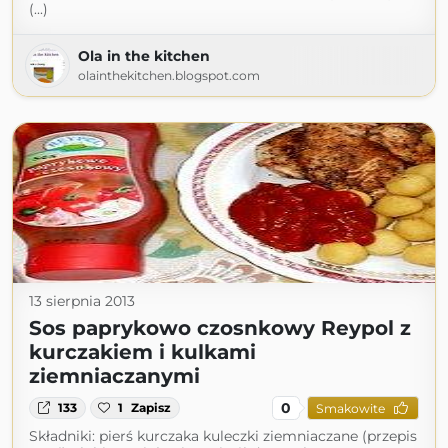
(...)
Ola in the kitchen
olainthekitchen.blogspot.com
13 sierpnia 2013
Sos paprykowo czosnkowy Reypol z
kurczakiem i kulkami
ziemniaczanymi
0
133
1
Zapisz
Smakowite
Składniki: pierś kurczaka kuleczki ziemniaczane (przepis