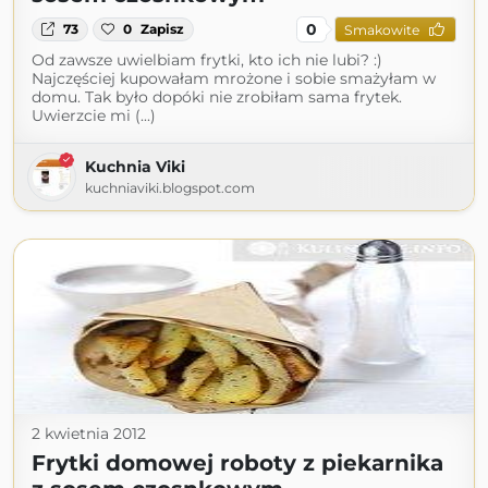
0
73
0
Zapisz
Smakowite
Od zawsze uwielbiam frytki, kto ich nie lubi? :)
Najczęściej kupowałam mrożone i sobie smażyłam w
domu. Tak było dopóki nie zrobiłam sama frytek.
Uwierzcie mi (...)
Kuchnia Viki
kuchniaviki.blogspot.com
2 kwietnia 2012
Frytki domowej roboty z piekarnika