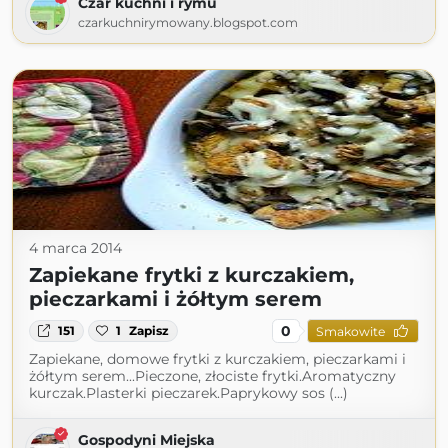
Czar kuchni i rymu
czarkuchnirymowany.blogspot.com
4 marca 2014
Zapiekane frytki z kurczakiem,
pieczarkami i żółtym serem
0
151
1
Zapisz
Smakowite
Zapiekane, domowe frytki z kurczakiem, pieczarkami i
żółtym serem...Pieczone, złociste frytki.Aromatyczny
kurczak.Plasterki pieczarek.Paprykowy sos (...)
Gospodyni Miejska