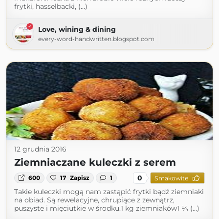
frytki, hasselbacki, (...)
Love, wining & dining
every-word-handwritten.blogspot.com
12 grudnia 2016
Ziemniaczane kuleczki z serem
0
600
17
Zapisz
1
Smakowite
Takie kuleczki mogą nam zastąpić frytki bądź ziemniaki
na obiad. Są rewelacyjne, chrupiące z zewnątrz,
puszyste i mięciutkie w środku.1 kg ziemniaków1 ¼ (...)