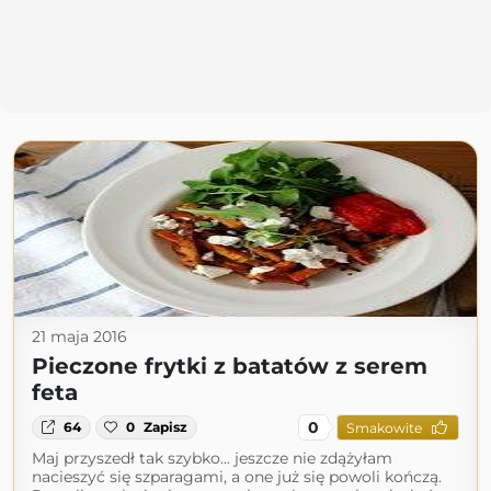
21 maja 2016
Pieczone frytki z batatów z serem
feta
0
64
0
Zapisz
Smakowite
Maj przyszedł tak szybko... jeszcze nie zdążyłam
nacieszyć się szparagami, a one już się powoli kończą.