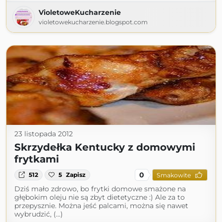
VioletoweKucharzenie
violetowekucharzenie.blogspot.com
23 listopada 2012
Skrzydełka Kentucky z domowymi
frytkami
0
512
5
Zapisz
Smakowite
Dziś mało zdrowo, bo frytki domowe smażone na
głębokim oleju nie są zbyt dietetyczne :) Ale za to
przepysznie. Można jeść palcami, można się nawet
wybrudzić, (...)