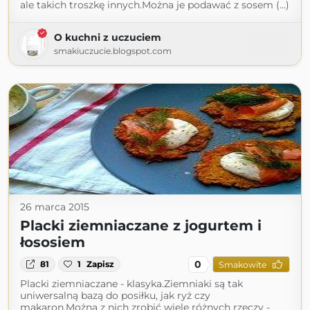
ale takich troszkę innych.Można je podawać z sosem (...)
O kuchni z uczuciem
smakiuczucie.blogspot.com
26 marca 2015
Placki ziemniaczane z jogurtem i
łososiem
0
81
1
Zapisz
Smakowite
Placki ziemniaczane - klasyka.Ziemniaki są tak
uniwersalną bazą do posiłku, jak ryż czy
makaron.Można z nich zrobić wiele różnych rzeczy -