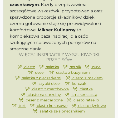
czosnkowym
. Każdy przepis zawiera
szczegółowe wskazówki przygotowania oraz
sprawdzone proporcje składników, dzięki
czemu gotowanie staje się przewidywalne i
komfortowe.
Mikser Kulinarny
to
kompleksowa baza inspiracji dla osób
szukających sprawdzonych pomysłów na
smaczne dania.
WIĘCEJ INSPIRACJI Z WYSZUKIWARKI
PRZEPISÓW
ciasto
sałatka
sernik
zupa
deser
ciasto z budyniem
sałatka z pieczarkami
ciasto z makiem
szybki deser
kurczak
ciasto z marchewką
ciastka
ciasto na chrzciny
smaker ciasta
deser z mascarpone
ciasto rafaello
tort
ciasto kokosowe
ciasto dyniowe
sałatka ze słonecznikiem