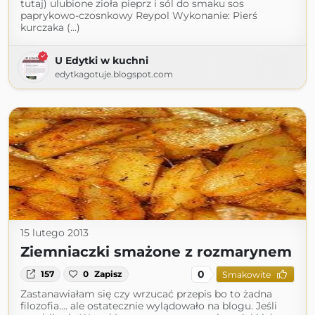
tutaj) ulubione zioła pieprz i sól do smaku sos
paprykowo-czosnkowy Reypol Wykonanie: Pierś
kurczaka (...)
U Edytki w kuchni
edytkagotuje.blogspot.com
15 lutego 2013
Ziemniaczki smażone z rozmarynem
0
157
0
Zapisz
Smakowite
Zastanawiałam się czy wrzucać przepis bo to żadna
filozofia.... ale ostatecznie wylądowało na blogu. Jeśli