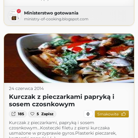
Ministerstwo gotowania
ministry-of-cooking.blogspot.com
24 czerwca 2014
Kurczak z pieczarkami papryką i
sosem czosnkowym
0
185
5
Zapisz
Smakowite
Kurczak z pieczarkami, papryką i sosem
czosnkowym...Kosteczki filetu z piersi kurczaka
usmażone w przyprawie gyros.Plasterki pieczarek,