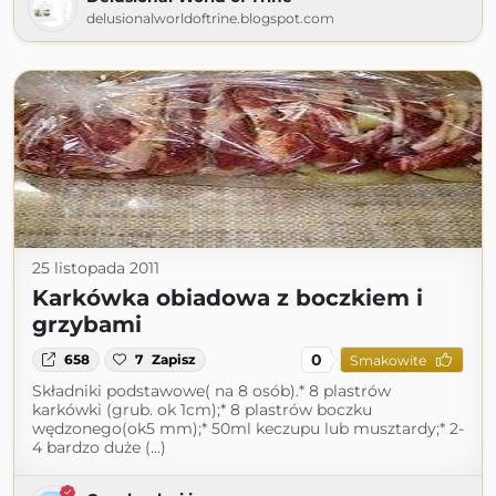
delusionalworldoftrine.blogspot.com
25 listopada 2011
Karkówka obiadowa z boczkiem i
grzybami
0
658
7
Zapisz
Smakowite
Składniki podstawowe( na 8 osób).* 8 plastrów
karkówki (grub. ok 1cm);* 8 plastrów boczku
wędzonego(ok5 mm);* 50ml keczupu lub musztardy;* 2-
4 bardzo duże (...)