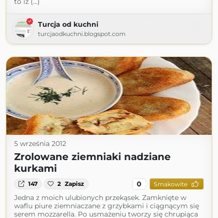
to iż (...)
Turcja od kuchni
turcjaodkuchni.blogspot.com
5 września 2012
Zrolowane ziemniaki nadziane
kurkami
0
147
2
Zapisz
Smakowite
Jedna z moich ulubionych przekąsek. Zamknięte w
waflu piure ziemniaczane z grzybkami i ciągnącym się
serem mozzarella. Po usmażeniu tworzy się chrupiąca