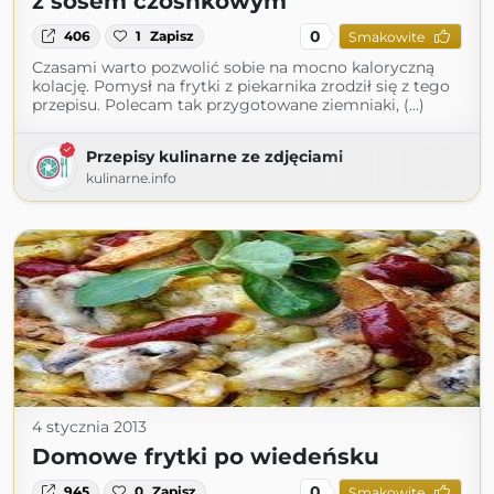
z sosem czosnkowym
0
406
1
Zapisz
Smakowite
Czasami warto pozwolić sobie na mocno kaloryczną
kolację. Pomysł na frytki z piekarnika zrodził się z tego
przepisu. Polecam tak przygotowane ziemniaki, (...)
Przepisy kulinarne ze zdjęciami
kulinarne.info
4 stycznia 2013
Domowe frytki po wiedeńsku
0
945
0
Zapisz
Smakowite