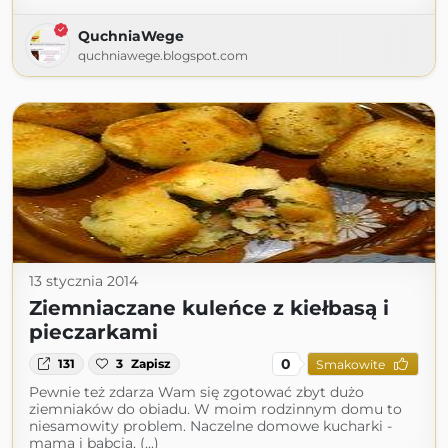
QuchniaWege
quchniawege.blogspot.com
13 stycznia 2014
Ziemniaczane kuleńce z kiełbasą i
pieczarkami
0
131
3
Zapisz
Smakowite
Pewnie też zdarza Wam się zgotować zbyt dużo
ziemniaków do obiadu. W moim rodzinnym domu to
niesamowity problem. Naczelne domowe kucharki -
mama i babcia, (...)