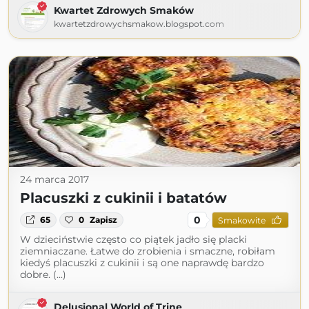
Kwartet Zdrowych Smaków
kwartetzdrowychsmakow.blogspot.com
24 marca 2017
Placuszki z cukinii i batatów
0
65
0
Zapisz
Smakowite
W dzieciństwie często co piątek jadło się placki
ziemniaczane. Łatwe do zrobienia i smaczne, robiłam
kiedyś placuszki z cukinii i są one naprawdę bardzo
dobre. (...)
Delusional World of Trine