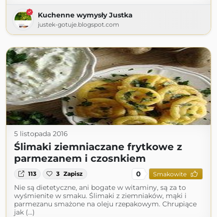
Kuchenne wymysły Justka
justek-gotuje.blogspot.com
5 listopada 2016
Ślimaki ziemniaczane frytkowe z
parmezanem i czosnkiem
0
113
3
Zapisz
Smakowite
Nie są dietetyczne, ani bogate w witaminy, są za to
wyśmienite w smaku. Ślimaki z ziemniaków, mąki i
parmezanu smażone na oleju rzepakowym. Chrupiące
jak (...)