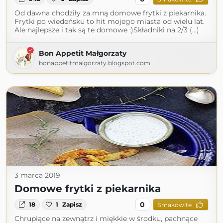
Od dawna chodziły za mną domowe frytki z piekarnika.
Frytki po wiedeńsku to hit mojego miasta od wielu lat.
Ale najlepsze i tak są te domowe :)Składniki na 2/3 (...)
Bon Appetit Małgorzaty
bonappetitmalgorzaty.blogspot.com
3 marca 2019
Domowe frytki z piekarnika
0
18
1
Zapisz
Smakowite
Chrupiące na zewnątrz i miękkie w środku, pachnące