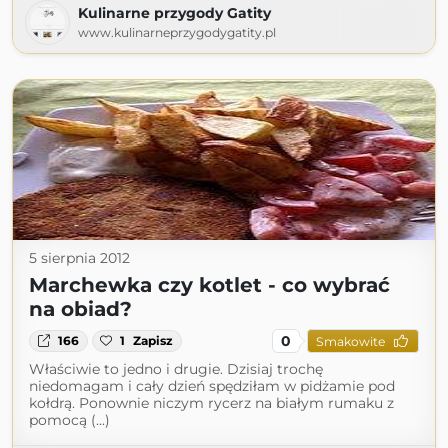
Kulinarne przygody Gatity
www.kulinarneprzygodygatity.pl
5 sierpnia 2012
Marchewka czy kotlet - co wybrać
na obiad?
0
166
1
Zapisz
Smakowite
Właściwie to jedno i drugie. Dzisiaj trochę
niedomagam i cały dzień spędziłam w pidżamie pod
kołdrą. Ponownie niczym rycerz na białym rumaku z
pomocą (...)