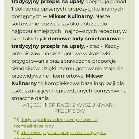
tradycyjny przepis na upały
obejmują ponad
1
dokładnie opisanych propozycji kulinarnych,
dostępnych w
Mikser Kulinarny
. Nasze
sortowanie pozwala szybko dotrzeć do
najpopularniejszych i najnowszych receptur, w
tym takich jak
domowe lody śmietankowe -
tradycyjny przepis na upały
,
-
oraz
-
. Każdy
przepis zawiera szczegółowe wskazówki
przygotowania oraz sprawdzone proporcje
składników, dzięki czemu gotowanie staje się
przewidywalne i komfortowe.
Mikser
Kulinarny
to kompleksowa baza inspiracji dla
osób szukających sprawdzonych pomysłów na
smaczne dania.
WIĘCEJ INSPIRACJI Z WYSZUKIWARKI
PRZEPISÓW
lody jagodowe domowe przepis na
rzemieślnicze lody
domowe pączki - przepis na tradycyjne