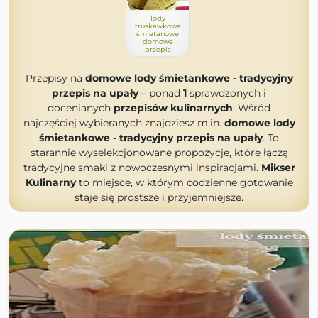
lody
truskawkowe
śmietanowe
domowe
przepis
Przepisy na
domowe lody śmietankowe - tradycyjny
przepis na upały
– ponad
1
sprawdzonych i
docenianych
przepisów kulinarnych
. Wśród
najczęściej wybieranych znajdziesz m.in.
domowe lody
śmietankowe - tradycyjny przepis na upały
. To
starannie wyselekcjonowane propozycje, które łączą
tradycyjne smaki z nowoczesnymi inspiracjami.
Mikser
Kulinarny
to miejsce, w którym codzienne gotowanie
staje się prostsze i przyjemniejsze.