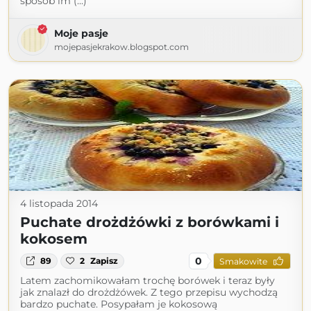
sposób im (...)
Moje pasje
mojepasjekrakow.blogspot.com
4 listopada 2014
Puchate drożdżówki z borówkami i
kokosem
0
89
2
Zapisz
Smakowite
Latem zachomikowałam trochę borówek i teraz były
jak znalazł do drożdżówek. Z tego przepisu wychodzą
bardzo puchate. Posypałam je kokosową