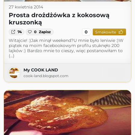
27 kwietnia 2014
Prosta drożdżówka z kokosową
kruszonką
0
74
0
Zapisz
Smakowite
Witajcie! :)Jak minął weekend?U mnie było leniwie :)W
piątek na moim facebookowym profilu stuknęło 200
lajków :) Bardzo mnie to cieszy, więc postanowiłam to
(...)
My COOK LAND
cook-land.blogspot.com