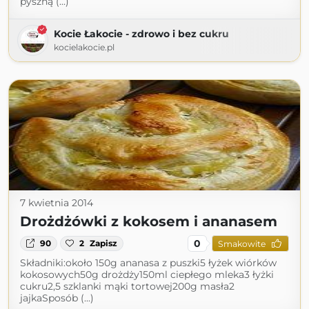
pyszną (...)
Kocie Łakocie - zdrowo i bez cukru
kocielakocie.pl
7 kwietnia 2014
Drożdżówki z kokosem i ananasem
0
90
2
Zapisz
Smakowite
Składniki:około 150g ananasa z puszki5 łyżek wiórków
kokosowych50g drożdży150ml ciepłego mleka3 łyżki
cukru2,5 szklanki mąki tortowej200g masła2
jajkaSposób (...)