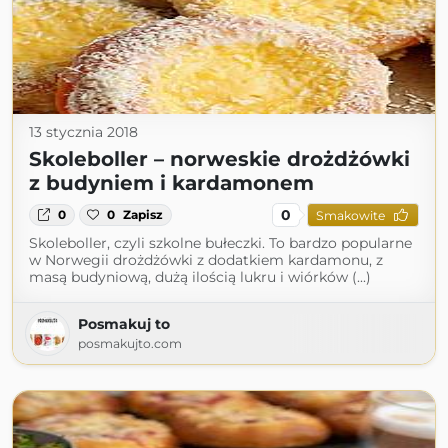
13 stycznia 2018
Skoleboller – norweskie drożdżówki
z budyniem i kardamonem
0
0
0
Zapisz
Smakowite
Skoleboller, czyli szkolne bułeczki. To bardzo popularne
w Norwegii drożdżówki z dodatkiem kardamonu, z
masą budyniową, dużą ilością lukru i wiórków (...)
Posmakuj to
posmakujto.com