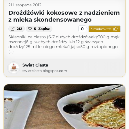
21 listopada 2012
Drożdżówki kokosowe z nadzieniem
z mleka skondensowanego
0
212
5
Zapisz
Smakowite
Składniki na ciasto (6-7 dużych drożdżówek):300 g mąki
pszennej6 g suchych drożdży lub 12 g świeżych
drożdży125 ml letniego mleka1 jajko50 g roztopionego
(...)
Świat Ciasta
swiatciasta.blogspot.com