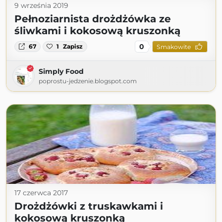
9 września 2019
Pełnoziarnista drożdżówka ze
śliwkami i kokosową kruszonką
0
67
1
Zapisz
Smakowite
Simply Food
poprostu-jedzenie.blogspot.com
17 czerwca 2017
Drożdżówki z truskawkami i
kokosową kruszonką