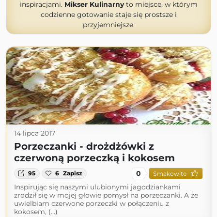
inspiracjami.
Mikser Kulinarny
to miejsce, w którym
codzienne gotowanie staje się prostsze i
przyjemniejsze.
14 lipca 2017
Porzeczanki - drożdżówki z
czerwoną porzeczką i kokosem
0
95
6
Zapisz
Smakowite
Inspirując się naszymi ulubionymi jagodziankami
zrodził się w mojej głowie pomysł na porzeczanki. A że
uwielbiam czerwone porzeczki w połączeniu z
kokosem, (...)