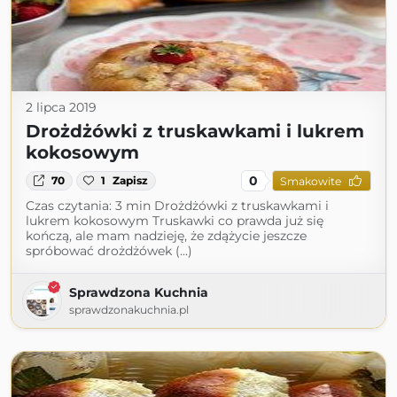
2 lipca 2019
Drożdżówki z truskawkami i lukrem
kokosowym
0
70
1
Zapisz
Smakowite
Czas czytania: 3 min Drożdżówki z truskawkami i
lukrem kokosowym Truskawki co prawda już się
kończą, ale mam nadzieję, że zdążycie jeszcze
spróbować drożdżówek (...)
Sprawdzona Kuchnia
sprawdzonakuchnia.pl