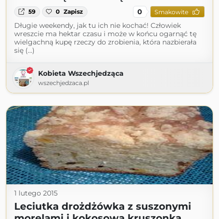
0
59
0
Zapisz
Smakowite
Długie weekendy, jak tu ich nie kochać! Człowiek
wreszcie ma hektar czasu i może w końcu ogarnąć tę
wielgachną kupę rzeczy do zrobienia, która nazbierała
się (...)
Kobieta Wszechjedząca
wszechjedzaca.pl
1 lutego 2015
Leciutka drożdżówka z suszonymi
morelami i kokosową kruszonką