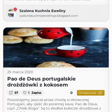
Szalona Kuchnia Eweliny
szalonakuchniaewelinyp.blogspot.com
25 marca 2020
Pao de Deus portugalskie
drożdżówki z kokosem
0
57
1
Zapisz
Smakowite
Pozostajemy jeszcze przez chwilę w słonecznej
Portugalii, aby zjeść do porannej kawy Pao de Deus,
czyli „Chleb Boga”. Są to słodkie bułeczki drożdżowe z