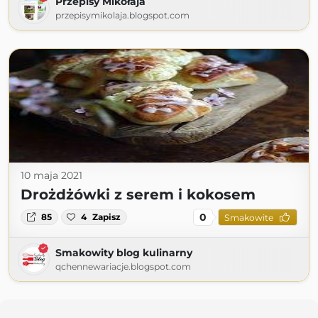
Przepisy Mikołaja
przepisymikolaja.blogspot.com
10 maja 2021
Drożdżówki z serem i kokosem
0
85
4
Zapisz
Smakowite
Smakowity blog kulinarny
qchennewariacje.blogspot.com