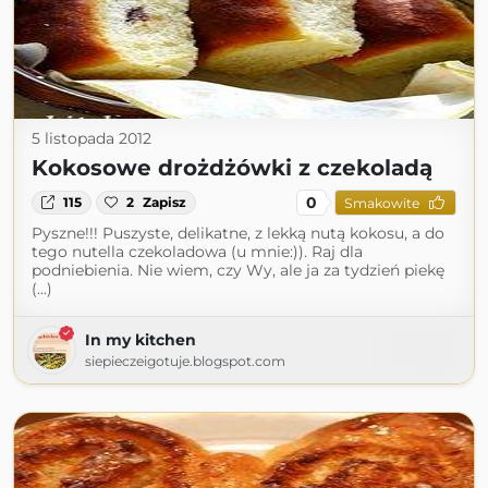
5 listopada 2012
Kokosowe drożdżówki z czekoladą
0
115
2
Zapisz
Smakowite
Pyszne!!! Puszyste, delikatne, z lekką nutą kokosu, a do
tego nutella czekoladowa (u mnie:)). Raj dla
podniebienia. Nie wiem, czy Wy, ale ja za tydzień piekę
(...)
In my kitchen
siepieczeigotuje.blogspot.com