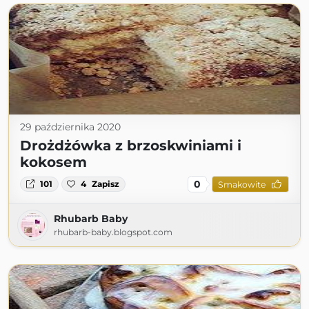
29 października 2020
Drożdżówka z brzoskwiniami i
kokosem
0
101
4
Zapisz
Smakowite
Rhubarb Baby
rhubarb-baby.blogspot.com