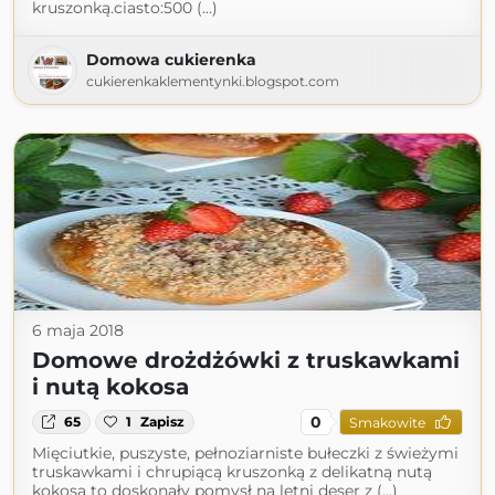
kruszonką.ciasto:500 (...)
Domowa cukierenka
cukierenkaklementynki.blogspot.com
6 maja 2018
Domowe drożdżówki z truskawkami
i nutą kokosa
0
65
1
Zapisz
Smakowite
Mięciutkie, puszyste, pełnoziarniste bułeczki z świeżymi
truskawkami i chrupiącą kruszonką z delikatną nutą
kokosa to doskonały pomysł na letni deser z (...)