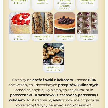
drożdżówka z
kokos z
wiśniowe
drożdżówki z
kokosem
kokosem
drożdżówki z
czekoladą
kokosem i
owocami
tort z
drożdżówki z
drożdżówki z
drożdżówki z
kokosem
kapustą
patelni
malinami
drożdżówki z
orzechami
Przepisy na
drożdżówki z kokosem
– ponad
6 114
sprawdzonych i docenianych
przepisów kulinarnych
.
Wśród najczęściej wybieranych znajdziesz m.in.
porzeczanki - drożdżówki z czerwoną porzeczką i
kokosem
. To starannie wyselekcjonowane propozycje,
które łączą tradycyjne smaki z nowoczesnymi