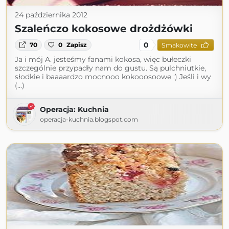
24 października 2012
Szaleńczo kokosowe drożdżówki
0
70
0
Zapisz
Smakowite
Ja i mój A. jesteśmy fanami kokosa, więc bułeczki
szczególnie przypadły nam do gustu. Są pulchniutkie,
słodkie i baaaardzo mocnooo kokooosoowe :) Jeśli i wy
(...)
Operacja: Kuchnia
operacja-kuchnia.blogspot.com