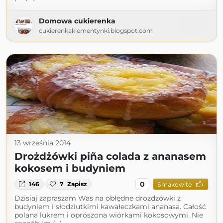
Domowa cukierenka
cukierenkaklementynki.blogspot.com
13 września 2014
Drożdżówki piña colada z ananasem
kokosem i budyniem
0
146
7
Zapisz
Smakowite
Dzisiaj zapraszam Was na obłędne drożdżówki z
budyniem i słodziutkimi kawałeczkami ananasa. Całość
polana lukrem i oprószona wiórkami kokosowymi. Nie