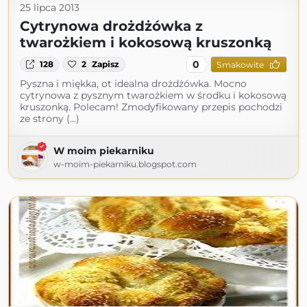
25 lipca 2013
Cytrynowa drożdżówka z
twarożkiem i kokosową kruszonką
0
128
2
Zapisz
Smakowite
Pyszna i miękka, ot idealna drożdżówka. Mocno
cytrynowa z pysznym twarożkiem w środku i kokosową
kruszonką. Polecam! Zmodyfikowany przepis pochodzi
ze strony (...)
W moim piekarniku
w-moim-piekarniku.blogspot.com