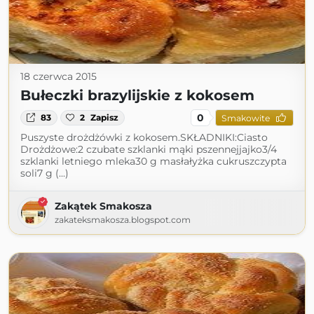
18 czerwca 2015
Bułeczki brazylijskie z kokosem
0
83
2
Zapisz
Smakowite
Puszyste drożdżówki z kokosem.SKŁADNIKI:Ciasto
Drożdżowe:2 czubate szklanki mąki pszennejjajko3/4
szklanki letniego mleka30 g masłałyżka cukruszczypta
soli7 g (...)
Zakątek Smakosza
zakateksmakosza.blogspot.com