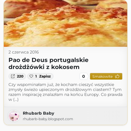
2 czerwca 2016
Pao de Deus portugalskie
drożdżówki z kokosem
0
220
1
Zapisz
Smakowite
Czy wspominałam już, że kocham cieszyć wszystkie
zmysły świeżo upieczonym drożdżowym ciastem? Tym
razem inspirację znalazłam na końcu Europy. Co prawda
w (...)
Rhubarb Baby
rhubarb-baby.blogspot.com