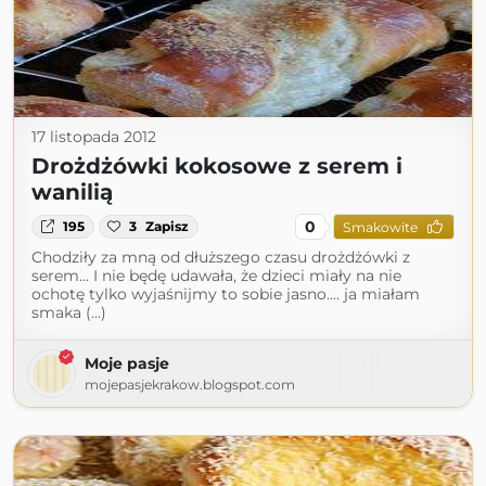
17 listopada 2012
Drożdżówki kokosowe z serem i
wanilią
0
195
3
Zapisz
Smakowite
Chodziły za mną od dłuższego czasu drożdżówki z
serem... I nie będę udawała, że dzieci miały na nie
ochotę tylko wyjaśnijmy to sobie jasno.... ja miałam
smaka (...)
Moje pasje
mojepasjekrakow.blogspot.com