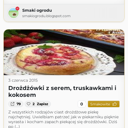
Smaki ogrodu
smakiogrodu.blogspot.com
3 czerwca 2015
Drożdżówki z serem, truskawkami i
kokosem
0
79
2
Zapisz
Smakowite
Z wszystkich rodzajów ciast drożdżowe piekę
najchętniej. Uwielbiam patrzeć jak w piekarniku pięknie
wyrasta i kocham zapach piekącej się drożdżówki. Dziś
po (...)