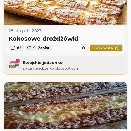
28 sierpnia 2023
Kokosowe drożdżówki
0
82
9
Zapisz
Smakowite
Swojskie jedzonko
swojskiejedzonko.blogspot.com