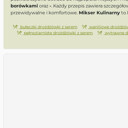
borówkami
oraz
-
. Każdy przepis zawiera szczegół
przewidywalne i komfortowe.
Mikser Kulinarny
to 
bułeczki drożdżówki z serem
waniliowe drożdżów
pełnoziarniste drożdżówki z serem
wytrawne d