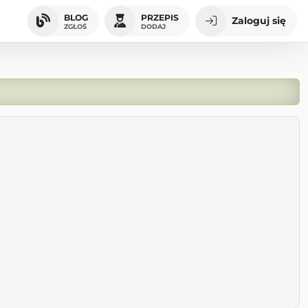
BLOG
PRZEPIS
Zaloguj się
ZGŁOŚ
DODAJ