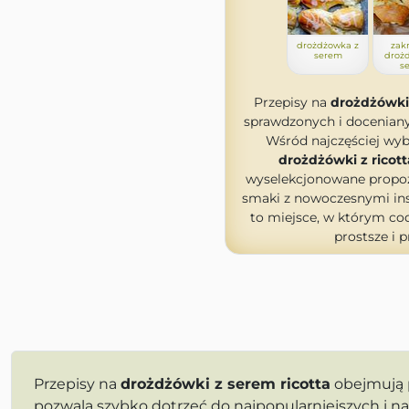
drożdżowka z
zak
serem
drożd
s
Przepisy na
drożdżówki 
sprawdzonych i docenia
Wśród najczęściej wybi
drożdżówki z ricott
wyselekcjonowane propozy
smaki z nowoczesnymi ins
to miejsce, w którym cod
prostsze i 
Przepisy na
drożdżówki z serem ricotta
obejmują
pozwala szybko dotrzeć do najpopularniejszych i n