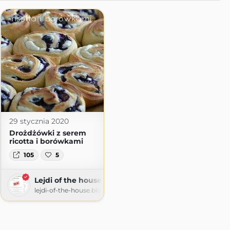
29 stycznia 2020
Drożdżówki z serem
ricotta i borówkami
105
5
Lejdi of the house
lejdi-of-the-house.blogspot.com