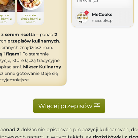
trakcie (...)
MeCooks
ręcone
słodkie
żówki z
drożdżówki z
mecooks.pl
erem
serem
z serem ricotta
– ponad
2
nych
przepisów kulinarnych
.
eranych znajdziesz m.in.
ą i figami
. To starannie
cje, które łączą tradycyjne
piracjami.
Mikser Kulinarny
zienne gotowanie staje się
przyjemniejsze.
Więcej przepisów
 ponad
2
dokładnie opisanych propozycji kulinarnych, 
ajnowszych receptur, w tym takich jak
drożdżówki z rico