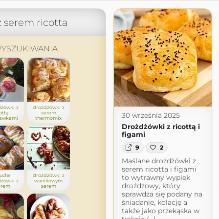
 serem ricotta
YSZUKIWANIA
żówki z
drożdżówki z
ottą i
serem
30 września 2025
kawkami
thermomix
Drożdżówki z ricottą i
figami
9
2
Maślane drożdżówki z
serem ricotta i figami
uche
drożdżówki z
to wytrawny wypiek
żówki z
waniliowym
drożdżowy, który
erem
serem
sprawdza się podany na
śniadanie, kolację a
także jako przekąska w