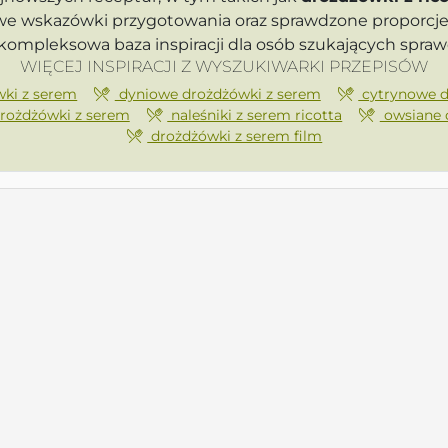
owe wskazówki przygotowania oraz sprawdzone proporcje 
kompleksowa baza inspiracji dla osób szukających spr
WIĘCEJ INSPIRACJI Z WYSZUKIWARKI PRZEPISÓW
ki z serem
dyniowe drożdżówki z serem
cytrynowe d
rożdżówki z serem
naleśniki z serem ricotta
owsiane 
drożdżówki z serem film