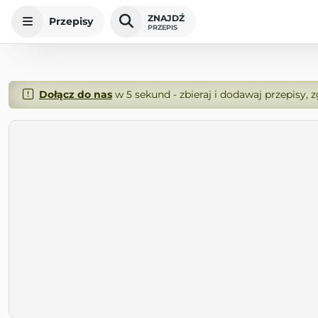
ZNAJDŹ
Przepisy
PRZEPIS
Dołącz do nas
w 5 sekund - zbieraj i dodawaj przepisy, 