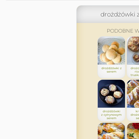
drożdżówki z
PODOBNE W
drożdżówki z
drożd
serem
ric
trus
drożdżówki
kr
z cytrynowym
drożd
serem
s