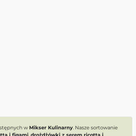
dostępnych w
Mikser Kulinarny
. Nasze sortowanie
ttą i figami
,
drożdżówki z serem ricotta i