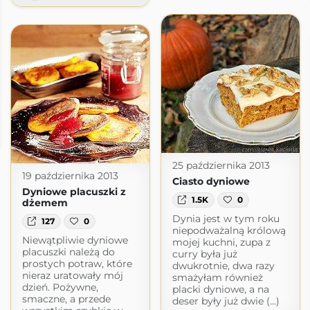
25 października 2013
19 października 2013
Ciasto dyniowe
Dyniowe placuszki z
1.5K
0
dżemem
Dynia jest w tym roku
127
0
niepodważalną królową
Niewątpliwie dyniowe
mojej kuchni, zupa z
placuszki należą do
curry była już
prostych potraw, które
dwukrotnie, dwa razy
nieraz uratowały mój
smażyłam również
dzień. Pożywne,
placki dyniowe, a na
smaczne, a przede
deser były już dwie (...)