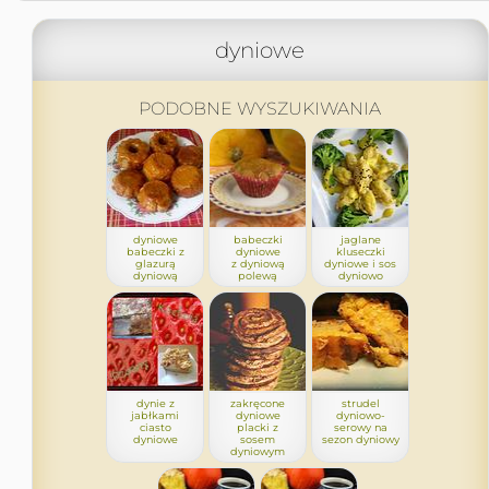
dyniowe
PODOBNE WYSZUKIWANIA
dyniowe
babeczki
jaglane
babeczki z
dyniowe
kluseczki
glazurą
z dyniową
dyniowe i sos
dyniową
polewą
dyniowo
dynie z
zakręcone
strudel
jabłkami
dyniowe
dyniowo-
ciasto
placki z
serowy na
dyniowe
sosem
sezon dyniowy
dyniowym