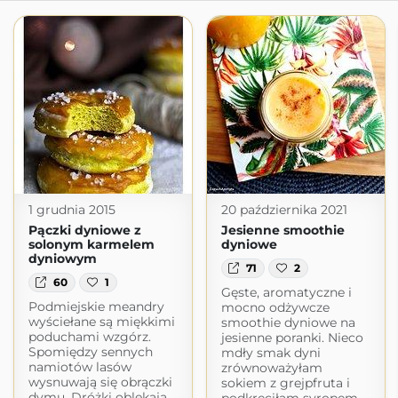
1 grudnia 2015
20 października 2021
Pączki dyniowe z
Jesienne smoothie
solonym karmelem
dyniowe
dyniowym
71
2
60
1
Gęste, aromatyczne i
Podmiejskie meandry
mocno odżywcze
wyściełane są miękkimi
smoothie dyniowe na
poduchami wzgórz.
jesienne poranki. Nieco
Spomiędzy sennych
mdły smak dyni
namiotów lasów
zrównoważyłam
wysnuwają się obrączki
sokiem z grejpfruta i
dymu. Dróżki oblekają