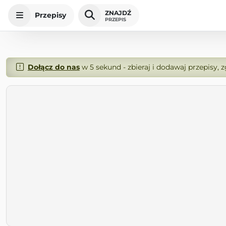
ZNAJDŹ
Przepisy
PRZEPIS
Dołącz do nas
w 5 sekund - zbieraj i dodawaj przepisy, 