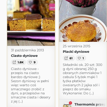
25 września 2015
31 października 2013
Placki dyniowe
Ciasto dyniowe
61
1
1.8K
9
Składniki ok. 20 szt: 300
Ciasto dyniowe -
g dyni obranej 250 g
przepis na ciasto
obranych ziemniaków 1
bardzo dyniowe ;)
cebula 5 łyżek mąki 1
Sezon dyniowy w pełni
łyżka płatków
więc warto coś
owsianych 2 jajka sól i
smacznego zrobić z
pieprz do smaku
dyni, a przepisów na
Wykonanie: Do (...)
smaczne ciasta i desery
z jej (...)
Thermomix przepi