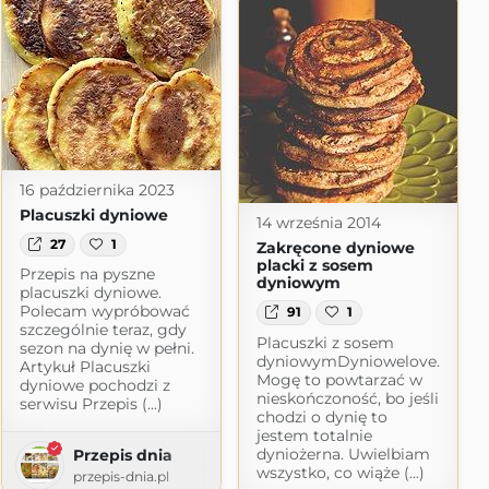
16 października 2023
Placuszki dyniowe
14 września 2014
27
1
Zakręcone dyniowe
placki z sosem
Przepis na pyszne
dyniowym
placuszki dyniowe.
Polecam wypróbować
91
1
szczególnie teraz, gdy
Placuszki z sosem
sezon na dynię w pełni.
dyniowymDyniowelove.
Artykuł Placuszki
Mogę to powtarzać w
dyniowe pochodzi z
nieskończoność, bo jeśli
serwisu Przepis (...)
chodzi o dynię to
jestem totalnie
dyniożerna. Uwielbiam
Przepis dnia
wszystko, co wiąże (...)
przepis-dnia.pl