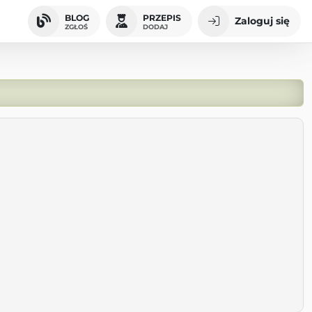
BLOG
PRZEPIS
Zaloguj się
ZGŁOŚ
DODAJ