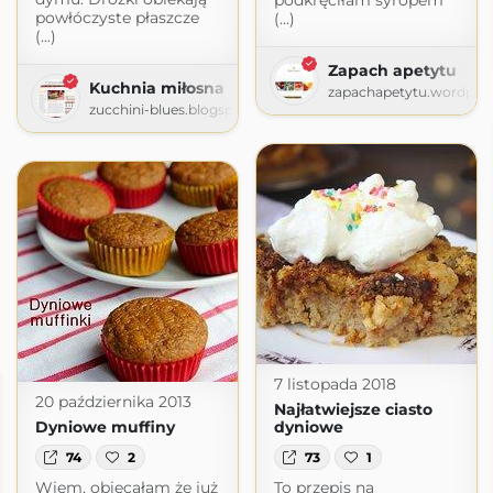
podkręciłam syropem
powłóczyste płaszcze
(...)
(...)
Zapach apetytu
Kuchnia miłosna
zapachapetytu.wordpre
zucchini-blues.blogspot.com
7 listopada 2018
20 października 2013
Najłatwiejsze ciasto
Dyniowe muffiny
dyniowe
74
2
73
1
Wiem, obiecałam że już
To przepis na