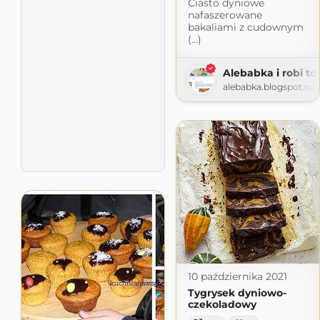
Ciasto dyniowe
nafaszerowane
bakaliami z cudownym
(...)
Alebabka i robi to 
alebabka.blogspot.co
10 października 2021
Tygrysek dyniowo-
czekoladowy