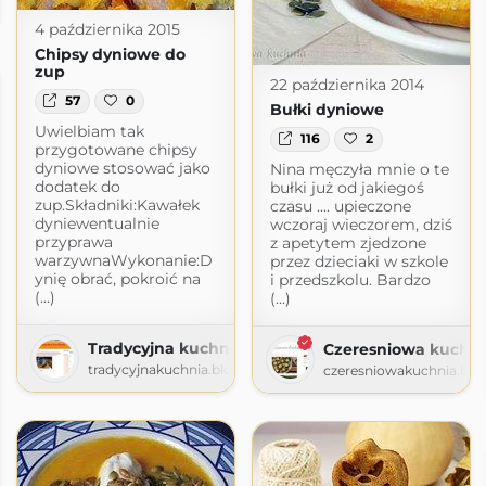
pl
4 października 2015
Chipsy dyniowe do
zup
22 października 2014
57
0
Bułki dyniowe
Uwielbiam tak
116
2
przygotowane chipsy
dyniowe stosować jako
Nina męczyła mnie o te
dodatek do
bułki już od jakiegoś
zup.Składniki:Kawałek
czasu .... upieczone
dyniewentualnie
wczoraj wieczorem, dziś
przyprawa
z apetytem zjedzone
warzywnaWykonanie:D
przez dzieciaki w szkole
ynię obrać, pokroić na
i przedszkolu. Bardzo
(...)
(...)
Tradycyjna kuchnia
Czeresniowa kuchni
tradycyjnakuchnia.blogspot.com
czeresniowakuchnia.blo