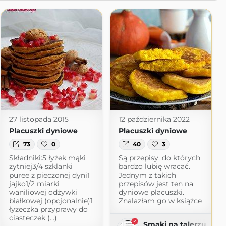
27 listopada 2015
12 października 2022
Placuszki dyniowe
Placuszki dyniowe
73
0
40
3
Składniki:5 łyżek mąki
Są przepisy, do których
żytniej3/4 szklanki
bardzo lubię wracać.
puree z pieczonej dyni1
Jednym z takich
jajko1/2 miarki
przepisów jest ten na
waniliowej odżywki
dyniowe placuszki.
białkowej (opcjonalnie)1
Znalazłam go w książce
łyżeczka przyprawy do
ciasteczek (...)
Smaki na talerzu