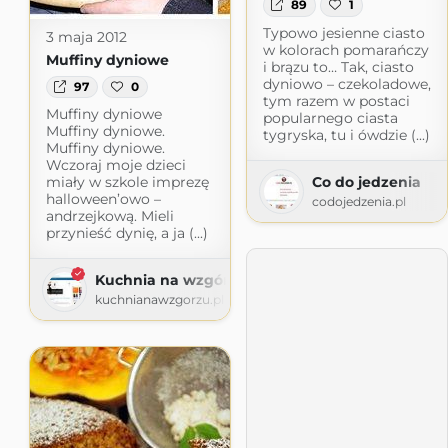
89
1
Typowo jesienne ciasto
3 maja 2012
w kolorach pomarańczy
Muffiny dyniowe
i brązu to… Tak, ciasto
dyniowo – czekoladowe,
97
0
tym razem w postaci
Muffiny dyniowe
popularnego ciasta
Muffiny dyniowe.
tygryska, tu i ówdzie (...)
Muffiny dyniowe.
Wczoraj moje dzieci
Co do jedzenia
miały w szkole imprezę
halloween’owo –
codojedzenia.pl
andrzejkową. Mieli
przynieść dynię, a ja (...)
Kuchnia na wzgórzu
kuchnianawzgorzu.pl