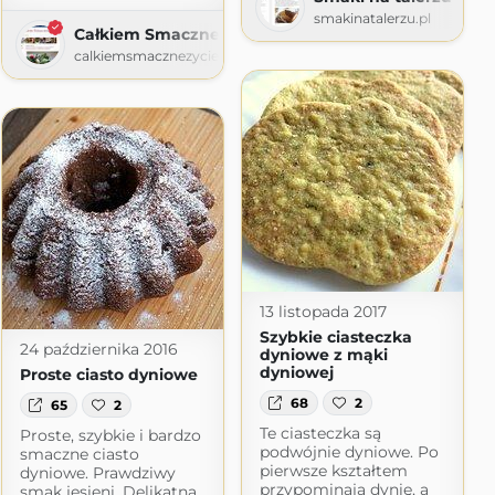
smakinatalerzu.pl
Całkiem Smaczne Życie
calkiemsmacznezycie.blogspot.com
ss.com
13 listopada 2017
Szybkie ciasteczka
24 października 2016
dyniowe z mąki
dyniowej
Proste ciasto dyniowe
68
2
65
2
Te ciasteczka są
Proste, szybkie i bardzo
podwójnie dyniowe. Po
smaczne ciasto
pierwsze kształtem
dyniowe. Prawdziwy
przypominają dynię, a
smak jesieni. Delikatna