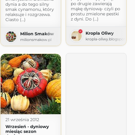
po drugie zawierają
dynia a do tego silny
mąkę dyniową- czyli po
smak cynamonu, który
prostu zmielone pestki
relaksuje i rozgrzewa.
z dyni. Do (...)
Ciasto (...)
Kropla Oliwy
Milion Smaków
kropla-oliwy.blogspot.com
milionsmakow.pl
21 września 2012
Wrzesień - dyniowy
miesiąc sezon