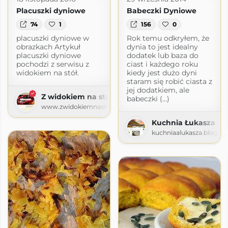
Placuszki dyniowe
Babeczki Dyniowe
74
1
156
0
placuszki dyniowe w
Rok temu odkryłem, że
obrazkach Artykuł
dynia to jest idealny
placuszki dyniowe
dodatek lub baza do
pochodzi z serwisu z
ciast i każdego roku
widokiem na stół.
kiedy jest dużo dyni
staram się robić ciasta z
jej dodatkiem, ale
Z widokiem na stół
babeczki (...)
www.zwidokiemnastol.pl
Kuchnia Łukasza
kuchniaalukasza.blogsp
sy