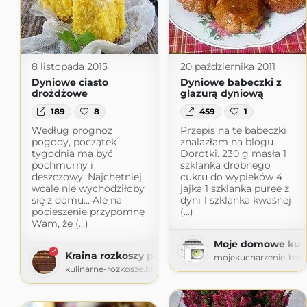
8 listopada 2015
20 października 2011
Dyniowe ciasto
Dyniowe babeczki z
drożdżowe
glazurą dyniową
189
8
459
1
Według prognoz
Przepis na te babeczki
pogody, początek
znalazłam na blogu
tygodnia ma być
Dorotki. 230 g masła 1
pochmurny i
szklanka drobnego
deszczowy. Najchętniej
cukru do wypieków 4
wcale nie wychodziłoby
jajka 1 szklanka puree z
się z domu... Ale na
dyni 1 szklanka kwaśnej
pocieszenie przypomnę
(...)
Wam, że (...)
Moje domowe kuc
Kraina rozkoszy podniebienia
mojekucharzenie-boze
kulinarne-rozkosze.blogspot.com