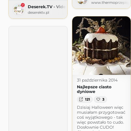
www.thermoprzepisy.
Deserek.TV - Video przepisy
deserektv.pl
31 października 2014
Najlepsze ciasto
dyniowe
121
3
Dzisiaj Halloween więc
musiałam przygotować
coś wyjątkowego - tak
więc powstało to cudo.
Dosłownie CUDO!