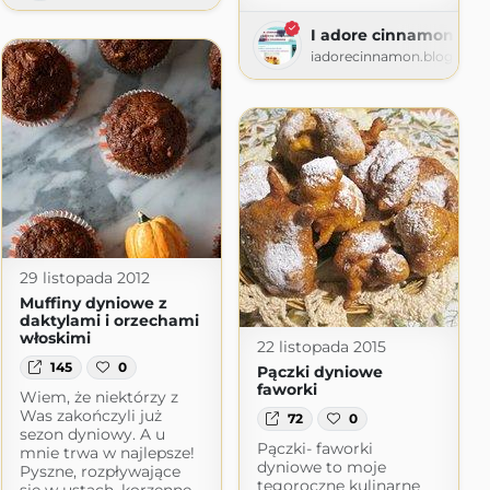
I adore cinnamon
iadorecinnamon.blogspot
29 listopada 2012
Muffiny dyniowe z
daktylami i orzechami
włoskimi
22 listopada 2015
145
0
Pączki dyniowe
faworki
Wiem, że niektórzy z
Was zakończyli już
72
0
sezon dyniowy. A u
Pączki- faworki
mnie trwa w najlepsze!
dyniowe to moje
Pyszne, rozpływające
tegoroczne kulinarne