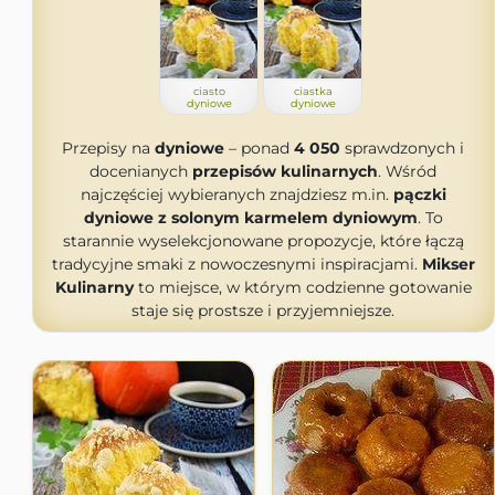
ciasto
ciastka
dyniowe
dyniowe
Przepisy na
dyniowe
– ponad
4 050
sprawdzonych i
docenianych
przepisów kulinarnych
. Wśród
najczęściej wybieranych znajdziesz m.in.
pączki
dyniowe z solonym karmelem dyniowym
. To
starannie wyselekcjonowane propozycje, które łączą
tradycyjne smaki z nowoczesnymi inspiracjami.
Mikser
Kulinarny
to miejsce, w którym codzienne gotowanie
staje się prostsze i przyjemniejsze.