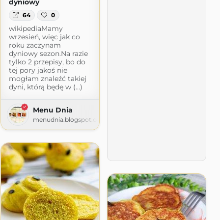
dyniowy
64
0
wikipediaMamy
wrzesień, więc jak co
roku zaczynam
dyniowy sezon.Na razie
tylko 2 przepisy, bo do
tej pory jakoś nie
mogłam znaleźć takiej
dyni, którą będę w (...)
Menu Dnia
menudnia.blogspot.com
ot.com