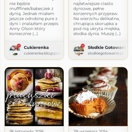
nie będzie
najłatwiejsze ciasto
mufffinek/babeczek z
dyniowe, pełne
dynią. Jednak miałam
korzennych przypraw.
jeszcze odrobinę pure z
Na wierzchu delikatna,
dyni i znalazłam przepis
chrupiąca skorupka a
Anny Olson który
pod nią ukryta miękka,
koniecznie (...)
słodka dynia. Muszę (...)
Cukierenka
Słodkie Gotowanie
cukierenka.blogspot.com
slodkiegotowanie.pl
harzenie
na-1968.blogspot.com
18 listopada 2016
29 września 2014