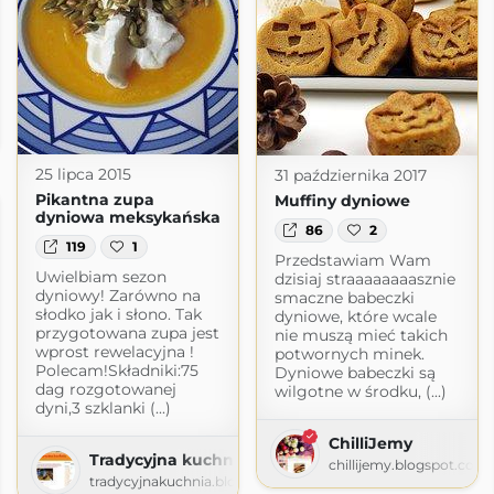
co lubi
m
25 lipca 2015
31 października 2017
Pikantna zupa
Muffiny dyniowe
dyniowa meksykańska
86
2
119
1
Przedstawiam Wam
Uwielbiam sezon
dzisiaj straaaaaaaasznie
dyniowy! Zarówno na
smaczne babeczki
słodko jak i słono. Tak
dyniowe, które wcale
przygotowana zupa jest
nie muszą mieć takich
wprost rewelacyjna !
potwornych minek.
Polecam!Składniki:75
Dyniowe babeczki są
dag rozgotowanej
wilgotne w środku, (...)
dyni,3 szklanki (...)
ChilliJemy
Tradycyjna kuchnia
chillijemy.blogspot.com
tradycyjnakuchnia.blogspot.com