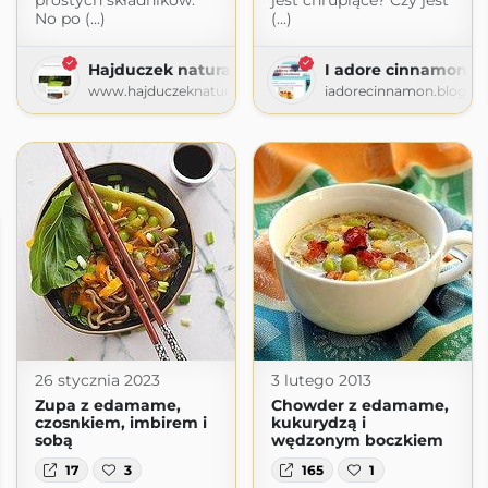
prostych składników.
jest chrupiące? Czy jest
No po (...)
(...)
Hajduczek naturalnie
I adore cinnamon
www.hajduczeknaturalnie.pl
iadorecinnamon.blogsp
26 stycznia 2023
3 lutego 2013
Zupa z edamame,
Chowder z edamame,
czosnkiem, imbirem i
kukurydzą i
sobą
wędzonym boczkiem
17
3
165
1