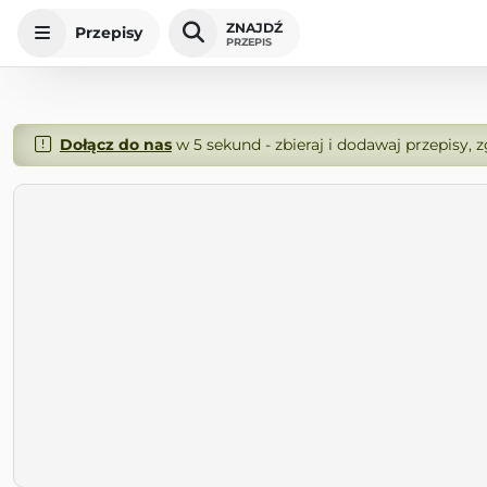
ZNAJDŹ
Przepisy
PRZEPIS
Dołącz do nas
w 5 sekund - zbieraj i dodawaj przepisy, 