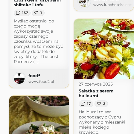
shiitake i tofu
www.lunchoteka.com
137
1
Myśląc ostatnio, do
czego mogę
wykorzystać swoje
zapasy czarnego
czosnku, wpadłem na
pomysł, że to może być
świetny dodatek do
zupy, który… The post
Ramen z (...)
food²
www.food2.pl
27 czerwca 2025
Sałatka z serem
halloumi
17
2
Halloumi to ser
pochodzący z Cypru
wykonany z mieszanki
mleka koziego i
krowiego.