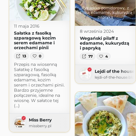
11 maja 2016
8 września 2024
Sałatka z fasolką
szparagową kozim
Wegański pilaff z
serem edamame i
edamame, kukurydzą
orzechami pinii
i papryką
13
0
77
4
Przepis na wiosenną
Sałatkę z fasolką
Lejdi of the house
szparagową, fasolką
lejdi-of-the-house.bl
edamame, kozim
serem i orzechami pinii.
Bardzo przyjemne
połączenie, idealne na
wiosnę. W sałatce tej
(...)
Miss Berry
missberry.pl