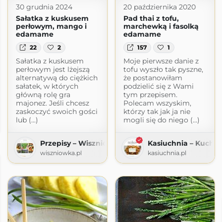
30 grudnia 2024
20 października 2020
Sałatka z kuskusem
Pad thai z tofu,
perłowym, mango i
marchewką i fasolką
edamame
edamame
22
2
157
1
Sałatka z kuskusem
Moje pierwsze danie z
perłowym jest lżejszą
tofu wyszło tak pyszne,
alternatywą do ciężkich
że postanowiłam
sałatek, w których
podzielić się z Wami
główną rolę gra
tym przepisem.
majonez. Jeśli chcesz
Polecam wszyskim,
zaskoczyć swoich gości
którzy tak jak ja nie
lub (...)
mogli się do niego (...)
ogspot.com
Przepisy – Wiszniówka
Kasiuchnia – Kuchni
wiszniowka.pl
kasiuchnia.pl