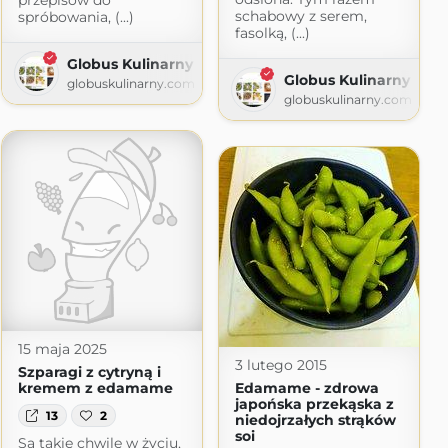
przepisów do
schabowy z serem,
spróbowania, (...)
fasolką, (...)
Globus Kulinarny
Globus Kulinarny
ot.com
globuskulinarny.com
globuskulinarny.com
15 maja 2025
3 lutego 2015
Szparagi z cytryną i
kremem z edamame
Edamame - zdrowa
japońska przekąska z
13
2
niedojrzałych strąków
soi
Są takie chwile w życiu,