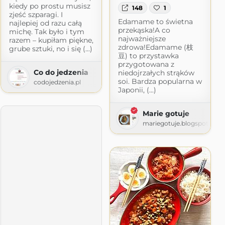
kiedy po prostu musisz
148
1
zjeść szparagi. I
Edamame to świetna
najlepiej od razu całą
przekąska!A co
michę. Tak było i tym
najważniejsze
razem – kupiłam piękne,
zdrowa!Edamame (枝
grube sztuki, no i się (...)
豆) to przystawka
przygotowana z
Co do jedzenia
niedojrzałych strąków
soi. Bardza popularna w
codojedzenia.pl
-Kasi
Japonii, (...)
m
Marie gotuje
mariegotuje.blogspot.com