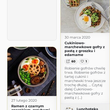
30 marca 2020
Cukiniowo-
marchewkowe gofry z
pastą z groszku i
edamame
60
1
Robienie gofrów chwilę
trwa. Robienie gofrów z
tartej cukinii i
marchewki trwa jeszcze
trochę dłużej. … Czytaj
dalej Cukiniowo-
marchewkowe gofry z
pastą z (...)
27 lutego 2020
Ramen z czarnym
Lunchoteka
czosnkiem, grzybami