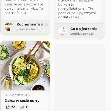
gdyby nie mój szary
czas. Aromatyczny sos
balkon to
curry i pyszna ryba. To
pomyślałabym,… The
nie może (...)
post Zupa z pysznymi
dodatkami (...)
Kuchennymi drzwiami
Co do jedzenia
www.kuchennymidrzwiami.pl
codojedzenia.pl
12 kwietnia 2025
Dorsz w sosie curry
96
2