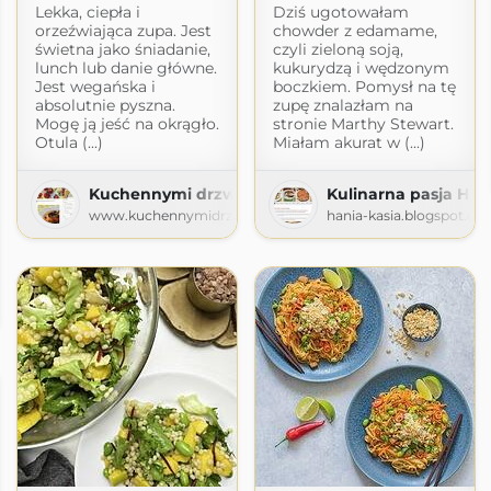
Lekka, ciepła i
Dziś ugotowałam
orzeźwiająca zupa. Jest
chowder z edamame,
świetna jako śniadanie,
czyli zieloną soją,
lunch lub danie główne.
kukurydzą i wędzonym
Jest wegańska i
boczkiem. Pomysł na tę
absolutnie pyszna.
zupę znalazłam na
Mogę ją jeść na okrągło.
stronie Marthy Stewart.
Otula (...)
Miałam akurat w (...)
Kuchennymi drzwiami
Kulinarna pasja Hani
www.kuchennymidrzwiami.pl
hania-kasia.blogspot.co
ot.com