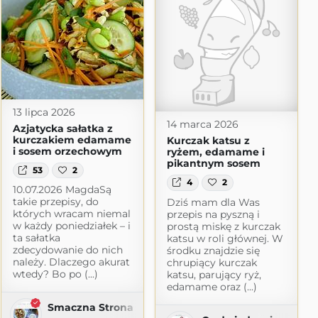
13 lipca 2026
14 marca 2026
Azjatycka sałatka z
kurczakiem edamame
Kurczak katsu z
i sosem orzechowym
ryżem, edamame i
pikantnym sosem
53
2
4
2
10.07.2026 MagdaSą
takie przepisy, do
Dziś mam dla Was
których wracam niemal
przepis na pyszną i
w każdy poniedziałek – i
prostą miskę z kurczak
ta sałatka
katsu w roli głównej. W
zdecydowanie do nich
środku znajdzie się
należy. Dlaczego akurat
chrupiący kurczak
wtedy? Bo po (...)
katsu, parujący ryż,
edamame oraz (...)
Smaczna Strona