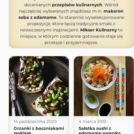
docenianych
przepisów kulinarnych
. Wśród
najczęściej wybieranych znajdziesz m.in.
makaron
soba z edamame
. To starannie wyselekcjonowane
propozycje, które łączą tradycyjne smaki z
nowoczesnymi inspiracjami.
Mikser Kulinarny
to
miejsce, w którym codzienne gotowanie staje się
prostsze i przyjemniejsze.
14 października 2020
4 marca 2013
Grzanki z boczniakami
Sałatka sushi z
serkiem
edamame papryką