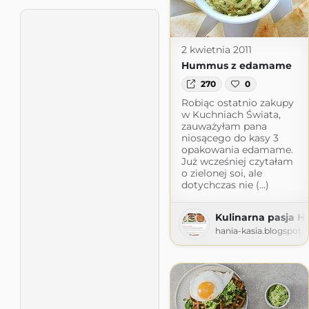
2 kwietnia 2011
Hummus z edamame
270
0
Robiąc ostatnio zakupy
w Kuchniach Świata,
zauważyłam pana
niosącego do kasy 3
opakowania edamame.
Już wcześniej czytałam
o zielonej soi, ale
dotychczas nie (...)
Kulinarna pasja Ha
hania-kasia.blogspot.