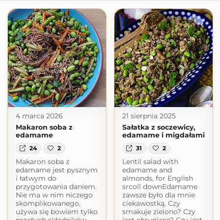
4 marca 2026
21 sierpnia 2025
Makaron soba z
Sałatka z soczewicy,
edamame
edamame i migdałami
24
2
31
2
Makaron soba z
Lentil salad with
edamame jest pysznym
edamame and
i łatwym do
almonds, for English
przygotowania daniem.
srcoll downEdamame
Nie ma w nim niczego
zawsze było dla mnie
skomplikowanego,
ciekawostką. Czy
używa się bowiem tylko
smakuje zielono? Czy