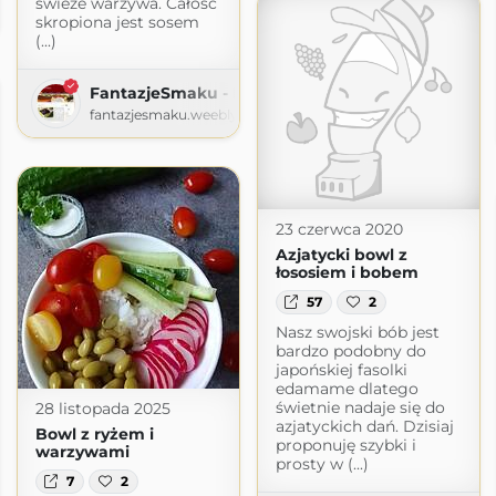
świeże warzywa. Całość
skropiona jest sosem
(...)
FantazjeSmaku - Blog kulinarny
fantazjesmaku.weebly.com
23 czerwca 2020
Azjatycki bowl z
łososiem i bobem
57
2
Nasz swojski bób jest
bardzo podobny do
japońskiej fasolki
edamame dlatego
świetnie nadaje się do
28 listopada 2025
azjatyckich dań. Dzisiaj
Bowl z ryżem i
proponuję szybki i
warzywami
prosty w (...)
7
2