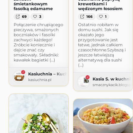
śmietankowym
krewetkami i
fasolką edamame
wędzonym łososiem
69
3
166
1
Połączenie chrupiącego
Ostatnio robiłam w
pieczywa, smażonych
domu sushi. Jak się
boczniaków i fasolki
okazało jego
zachwyci każdego!
przygotowanie jest
Zróbcie koniecznie i
łatwe, jednak całkiem
dajcie znać czy
czasochłonne.Szybszą i
smakowały. Składniki:
jeszcze łatwiejszą
kawałek bagietki (...)
alternatywą dla sushi
(...)
Kasiuchnia – Kuchnia Kasi
Kasia S. w kuchni
kasiuchnia.pl
smacznykacik.blogsp