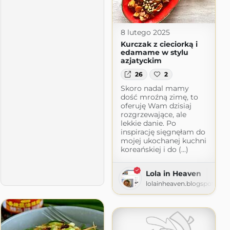
8 lutego 2025
Kurczak z cieciorką i
edamame w stylu
azjatyckim
26
2
Skoro nadal mamy
dość mroźną zimę, to
oferuję Wam dzisiaj
rozgrzewające, ale
lekkie danie. Po
inspirację sięgnęłam do
mojej ukochanej kuchni
a Kasi
koreańskiej i do (...)
Lola in Heaven
lolainheaven.blogspot.com