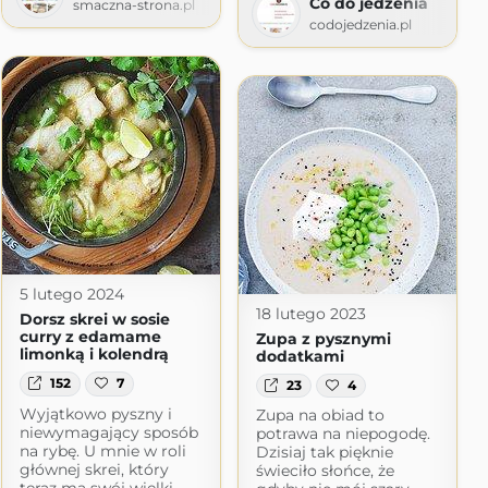
Co do jedzenia
smaczna-strona.pl
codojedzenia.pl
5 lutego 2024
18 lutego 2023
Dorsz skrei w sosie
curry z edamame
Zupa z pysznymi
limonką i kolendrą
dodatkami
152
7
23
4
Wyjątkowo pyszny i
Zupa na obiad to
ot.com
niewymagający sposób
potrawa na niepogodę.
na rybę. U mnie w roli
Dzisiaj tak pięknie
głównej skrei, który
świeciło słońce, że
teraz ma swój wielki