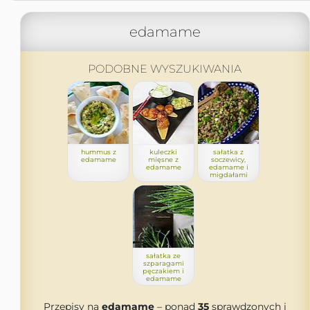
edamame
PODOBNE WYSZUKIWANIA
hummus z
kuleczki
sałatka z
edamame
mięsne z
soczewicy,
edamame
edamame i
migdałami
sałatka ze
szparagami
pęczakiem i
edamame
Przepisy na
edamame
– ponad
35
sprawdzonych i