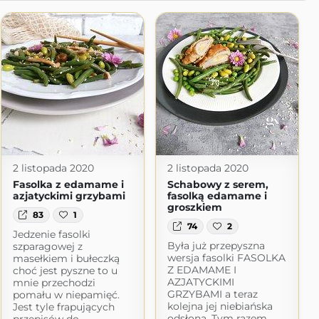
2 listopada 2020
2 listopada 2020
Fasolka z edamame i
Schabowy z serem,
azjatyckimi grzybami
fasolką edamame i
groszkiem
83
1
74
2
Jedzenie fasolki
Była już przepyszna
szparagowej z
wersja fasolki FASOLKA
masełkiem i bułeczką
Z EDAMAME I
choć jest pyszne to u
AZJATYCKIMI
mnie przechodzi
GRZYBAMI a teraz
pomału w niepamięć.
kolejna jej niebiańska
Jest tyle frapujących
odsłona. Tym razem