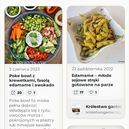
22 października 2022
5 czerwca 2023
Edamame – młode
Poke bowl z
sojowe strąki
krewetkami, fasolą
gotowane na parze
edamame i awokado
17
1
20
1
Poke bowl to miska
pełna dobroci
Królestwo garów
składająca się z ryżu,
krolestwogarow.blogsp
owoców morza i
pokrojonych w plastry
lub mniejsze kawałki