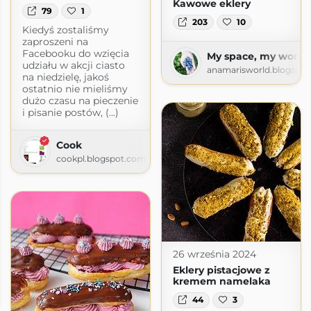
Kawowe eklery
79
1
203
10
Kiedyś zostaliśmy
zaproszeni na
Facebooku do wzięcia
My space, my world.
udziału w akcji ciasto
anamarisworld.blogspo
na niedzielę, jakoś
ostatnio nie mieliśmy
dużo czasu na pieczenie
i pisanie postów, (...)
Cook
cookpl.blogspot.com
26 września 2024
Eklery pistacjowe z
kremem namelaka
44
3