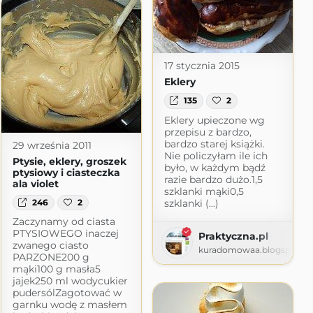
17 stycznia 2015
Eklery
135
2
Eklery upieczone wg
przepisu z bardzo,
bardzo starej książki.
29 września 2011
Nie policzyłam ile ich
Ptysie, eklery, groszek
było, w każdym bądź
ptysiowy i ciasteczka
razie bardzo dużo.1,5
ala violet
szklanki mąki0,5
szklanki (...)
246
2
Zaczynamy od ciasta
cje kulinarne
PTYSIOWEGO inaczej
Praktyczna.pl
logspot.com
zwanego ciasto
kuradomowaa.blogspot.c
PARZONE200 g
mąki100 g masła5
jajek250 ml wodycukier
pudersólZagotować w
garnku wodę z masłem