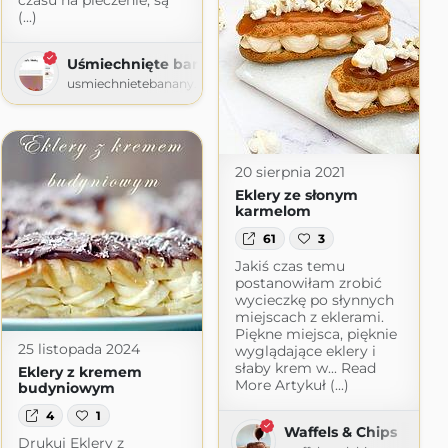
czasu na pieczenie, są
(...)
Uśmiechnięte banany
pot.com
usmiechnietebanany.blogspot.com
20 sierpnia 2021
Eklery ze słonym
karmelom
61
3
Jakiś czas temu
postanowiłam zrobić
wycieczkę po słynnych
miejscach z eklerami.
Piękne miejsca, pięknie
25 listopada 2024
wyglądające eklery i
słaby krem w... Read
Eklery z kremem
More Artykuł (...)
budyniowym
4
1
Waffels & Chips
Drukuj Eklery z