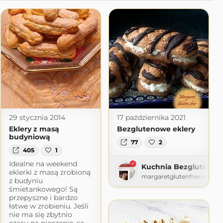
29 stycznia 2014
17 października 2021
Eklery z masą
Bezglutenowe eklery
budyniową
77
2
405
1
Idealne na weekend
Kuchnia Bezglutenow
eklerki z masą zrobioną
margaretglutenfree.blogs
z budyniu
śmietankowego! Są
przepyszne i bardzo
łatwe w zrobieniu. Jeśli
nie ma się zbytnio