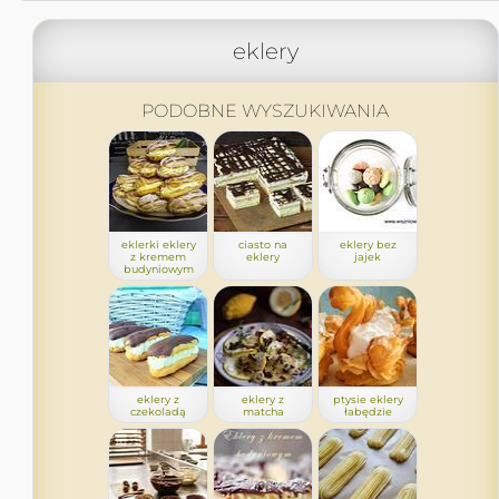
eklery
PODOBNE WYSZUKIWANIA
eklerki eklery
ciasto na
eklery bez
z kremem
eklery
jajek
budyniowym
eklery z
eklery z
ptysie eklery
czekoladą
matcha
łabędzie