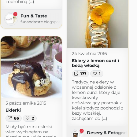
i odrobiną (...)
Fun & Taste
funandtaste.blogspot.com
24 kwietnia 2016
Eklery z lemon curd i
bezą włoską
177
1
Tradycyjne eklery w
wiosennej odsłonie z
lemon curd, który daje
kwaskowaty i
odświeżający posmak z
5 października 2015
kolei słodycz pochodzi z
Eklerki
bezy włoskiej,
zachęcam do (...)
86
2
Miały być mini eklerki
więc wycisnęłam na
Desery & Fotografia