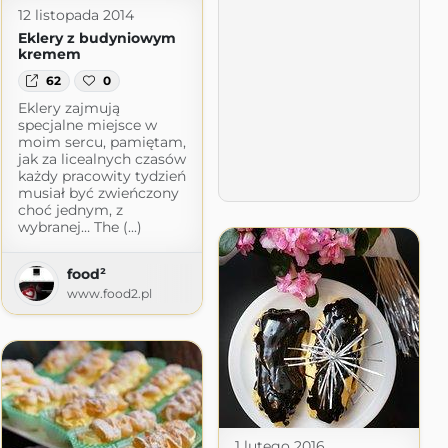
12 listopada 2014
Eklery z budyniowym
kremem
 Ana Mari's world.
62
0
t.com
Eklery zajmują
specjalne miejsce w
moim sercu, pamiętam,
jak za licealnych czasów
każdy pracowity tydzień
musiał być zwieńczony
choć jednym, z
wybranej… The (...)
food²
www.food2.pl
1 lutego 2016