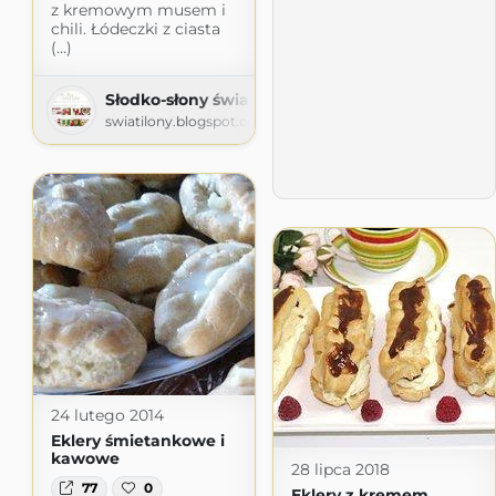
z kremowym musem i
chili. Łódeczki z ciasta
(...)
Słodko-słony świat Ilony
swiatilony.blogspot.com
24 lutego 2014
Eklery śmietankowe i
kawowe
28 lipca 2018
77
0
Eklery z kremem