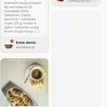
waffelsandchips.com
kremem budyniowym
By extradania 25
listopada 2024
Składniki Ciasto
parzone: 1 szklanka
mąki 125 g masła 4
jajka 1 szklanka wody
Krem budyniowy: (...)
com
Extra dania
extradania.pl