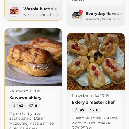
kiedyś (...)
Wesoła kuchnia
Everyday flavours
wesolakuchnia.blogspot.com
everydayflavours.blogs
24 stycznia 2019
1 października 2015
Kawowe eklery
Eklery z master chef
143
9
97
0
Oj, co to była za
CiastoSkładniki:250 ml
zachcianka! Dzień
wody250 ml mleka
wcześniej naszła mnie
3,2%250 g
chęć na eklery…