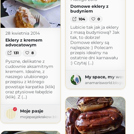
Domowe eklery z
budyniem
104
0
Lubicie tak jak ja eklery
z masą budyniową? Jak
28 kwietnia 2014
tak, to dobrze!
Eklery z kremem
Domowe eklery są
advocatowym
najlepsze :) Polecam
przepis idealny na
131
8
ostatnie dni karnawału
Pyszne, delikatne z
:) Czytaj (...)
cudownie aksamitnym
kremem. Idealne, z
naszego ulubionego
My space, my world. A
przepisu z którego
anamarisworld.blogspot.
powstaje karpatka (klik)
oraz ptysiowe łabędzie
(klik). Z (...)
Moje pasje
mojepasjekrakow.blogspot.com