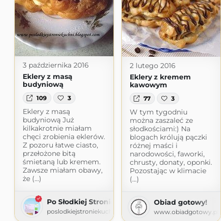
3 października 2016
2 lutego 2016
Eklery z masą
Eklery z kremem
budyniową
kawowym
109
3
77
3
Eklery z masą
W tym tygodniu
budyniową Już
można zaszaleć ze
kilkakrotnie miałam
słodkościami:) Na
chęci zrobienia eklerów.
blogach królują pączki
Z pozoru łatwe ciasto,
różnej maści i
przełożone bitą
narodowości, faworki,
śmietaną lub kremem.
chrusty, donaty, oponki.
Zawsze miałam obawy,
Pozostając w klimacie
że (...)
(...)
Po Słodkiej Stronie Kuchni
Obiad gotowy!
poslodkiejstroniekuchni.blogspot.com
www.obiadgotowy.pl