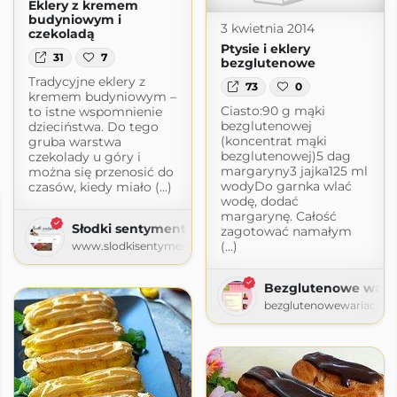
Eklery z kremem
budyniowym i
3 kwietnia 2014
czekoladą
Ptysie i eklery
31
7
bezglutenowe
Tradycyjne eklery z
73
0
kremem budyniowym –
Ciasto:90 g mąki
to istne wspomnienie
bezglutenowej
dzieciństwa. Do tego
(koncentrat mąki
gruba warstwa
bezglutenowej)5 dag
czekolady u góry i
margaryny3 jajka125 ml
można się przenosić do
wodyDo garnka wlać
czasów, kiedy miało (...)
wodę, dodać
margarynę. Całość
Słodki sentyment
zagotować namałym
(...)
www.slodkisentyment.pl
Bezglutenowe waria
bezglutenowewariacje.b