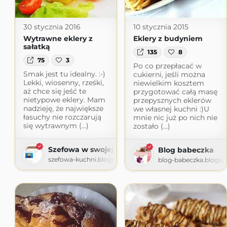
30 stycznia 2016
10 stycznia 2015
Wytrawne eklery z
Eklery z budyniem
sałatką
135
8
75
3
Po co przepłacać w
Smak jest tu idealny. :-)
cukierni, jeśli można
Lekki, wiosenny, rześki,
niewielkim kosztem
aż chce się jeść te
przygotować całą masę
nietypowe eklery. Mam
przepysznych eklerów
nadzieję, że największe
we własnej kuchni :)U
łasuchy nie rozczarują
mnie nic już po nich nie
się wytrawnym (...)
zostało (...)
Szefowa w swojej kuchni
Blog babeczka
szefowa-kuchni.blogspot.com
blog-babeczka.blogsp