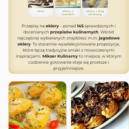
ekler
eklery z
eklery z bitą
kremem
śmietaną
Przepisy na
eklery
– ponad
145
sprawdzonych i
docenianych
przepisów kulinarnych
. Wśród
najczęściej wybieranych znajdziesz m.in.
jagodowe
eklery
. To starannie wyselekcjonowane propozycje,
które łączą tradycyjne smaki z nowoczesnymi
inspiracjami.
Mikser Kulinarny
to miejsce, w którym
codzienne gotowanie staje się prostsze i
przyjemniejsze.