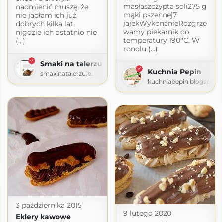
masłaszczypta soli275 g
nadmienić muszę, że
mąki pszennej7
nie jadłam ich już
jajekWykonanieRozgrze
dobrych kilka lat,
wamy piekarnik do
nigdzie ich ostatnio nie
temperatury 190°C. W
(...)
rondlu (...)
Smaki na talerzu
Kuchnia Pepin
smakinatalerzu.pl
kuchniapepin.blogspot.
ot.com
3 października 2015
9 lutego 2020
Eklery kawowe