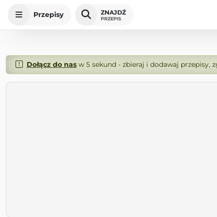
ZNAJDŹ
Przepisy
PRZEPIS
Dołącz do nas
w 5 sekund - zbieraj i dodawaj przepisy, 