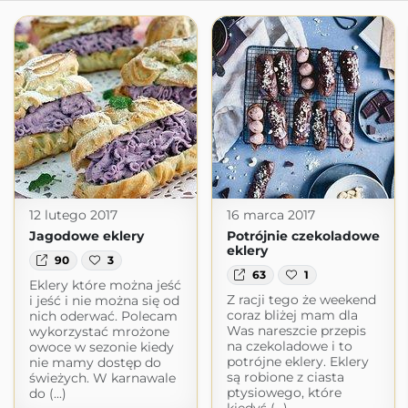
12 lutego 2017
16 marca 2017
Jagodowe eklery
Potrójnie czekoladowe
eklery
90
3
63
1
Eklery które można jeść
Z racji tego że weekend
i jeść i nie można się od
coraz bliżej mam dla
nich oderwać. Polecam
Was nareszcie przepis
wykorzystać mrożone
na czekoladowe i to
owoce w sezonie kiedy
potrójne eklery. Eklery
nie mamy dostęp do
są robione z ciasta
świeżych. W karnawale
ptysiowego, które
do (...)