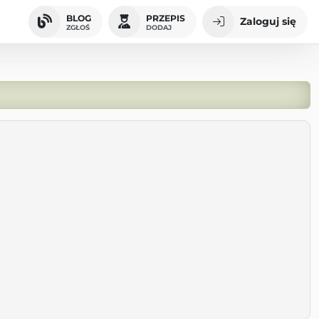
BLOG
PRZEPIS
Zaloguj się
ZGŁOŚ
DODAJ