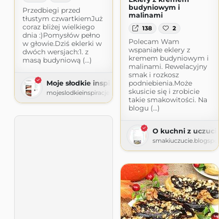
budyniowym i
Przedbiegi przed
malinami
tłustym czwartkiemJuż
coraz bliżej wielkiego
138
2
dnia :)Pomysłów pełno
Polecam Wam
w głowie.Dziś eklerki w
wspaniałe eklery z
dwóch wersjach:1. z
kremem budyniowym i
masą budyniową (...)
malinami. Rewelacyjny
smak i rozkosz
Moje słodkie inspiracje
podniebienia.Może
skusicie się i zrobicie
mojeslodkieinspiracje.blogspot.com
takie smakowitości. Na
blogu (...)
O kuchni z uczuc
smakiuczucie.blogspo