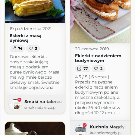
19 października 2021
Eklerki z masą
dyniową
20 czerwca 2019
74
3
Eklerki z nadzieniem
Domowe eklerki z
budyniowym
dosyć zaskakującą
masą z dodatkiem
77
2
puree dyniowego. Masa
4.5 / 5 ( 6 votes )
ma wg mnie bardzo
iem
Przepis na pyszne
ciekawy smak. Świetnie
t.com
eklerki z nadzieniem
smakuje doprawiona
budyniowym polane
mleczna czekoladą. Z
Smaki na talerzu
przepisu wychodzi
około 36-40 eklerków
smakinatalerzu.pl
długości 10-12 cm. (...)
Kuchnia Magdy
kuchniamagdy.pl