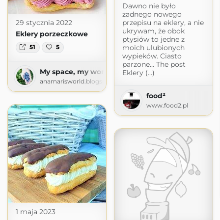
Dawno nie było
żadnego nowego
przepisu na eklery, a nie
29 stycznia 2022
ukrywam, że obok
Eklery porzeczkowe
ptysiów to jedne z
moich ulubionych
51
5
wypieków. Ciasto
parzone… The post
My space, my world. Ana Mari's world.
Eklery (...)
anamarisworld.blogspot.com
food²
www.food2.pl
1 maja 2023