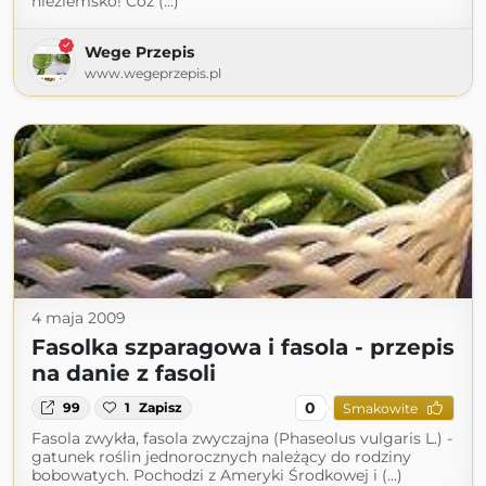
nieziemsko! Cóż (...)
Wege Przepis
www.wegeprzepis.pl
4 maja 2009
Fasolka szparagowa i fasola - przepis
na danie z fasoli
0
99
1
Zapisz
Smakowite
Fasola zwykła, fasola zwyczajna (Phaseolus vulgaris L.) -
gatunek roślin jednorocznych należący do rodziny
bobowatych. Pochodzi z Ameryki Środkowej i (...)