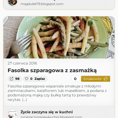
magdulek79.blogspot.com
27 czerwca 2016
Fasolka szparagowa z zasmażką
0
98
0
Zapisz
Smakowite
Fasolka szparagowa wspaniale smakuje z młodymi
ziemniaczkami, kalafiorem lub masełkiem, a podana z
podsmażoną mąką czy bułką tartą to prawdziwy
rarytas. (...)
Życie zaczyna się w kuchni
zyciezaczynasiewkuchni.blogspot.com