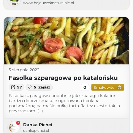
www.hajduczeknaturalnie.pl
5 sierpnia 2022
Fasolka szparagowa po katalońsku
0
97
5
Zapisz
Smakowite
Fasolka szparagowa podobnie jak szparagi i kalafior
bardzo dobrze smakuje ugotowana i polana
podsmażoną na maśle bułką tartą. Ja też często tak ją
przyrządzam. (...)
Danka Pichci
dankapichci.pl