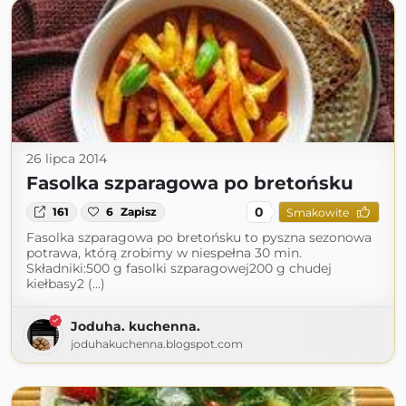
26 lipca 2014
Fasolka szparagowa po bretońsku
0
161
6
Zapisz
Smakowite
Fasolka szparagowa po bretońsku to pyszna sezonowa
potrawa, którą zrobimy w niespełna 30 min.
Składniki:500 g fasolki szparagowej200 g chudej
kiełbasy2 (...)
Joduha. kuchenna.
joduhakuchenna.blogspot.com