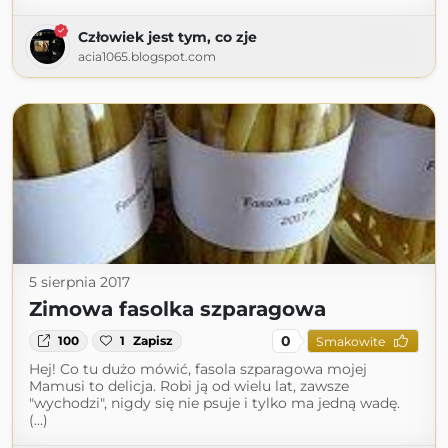
Człowiek jest tym, co zje
acia1065.blogspot.com
5 sierpnia 2017
Zimowa fasolka szparagowa
0
100
1
Zapisz
Smakowite
Hej! Co tu dużo mówić, fasola szparagowa mojej
Mamusi to delicja. Robi ją od wielu lat, zawsze
"wychodzi", nigdy się nie psuje i tylko ma jedną wadę.
(...)