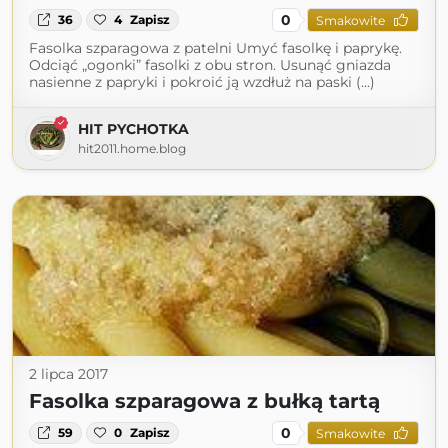
0
36
4
Zapisz
Smakowite
Fasolka szparagowa z patelni Umyć fasolkę i paprykę.
Odciąć „ogonki” fasolki z obu stron. Usunąć gniazda
nasienne z papryki i pokroić ją wzdłuż na paski (...)
HIT PYCHOTKA
hit2011.home.blog
2 lipca 2017
Fasolka szparagowa z bułką tartą
0
59
0
Zapisz
Smakowite