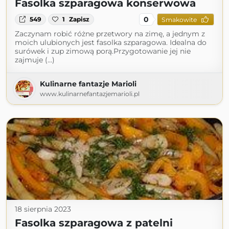
Fasolka szparagowa konserwowa
0
549
1
Zapisz
Smakowite
Zaczynam robić różne przetwory na zimę, a jednym z
moich ulubionych jest fasolka szparagowa. Idealna do
surówek i zup zimową porą.Przygotowanie jej nie
zajmuje (...)
Kulinarne fantazje Marioli
www.kulinarnefantazjemarioli.pl
18 sierpnia 2023
Fasolka szparagowa z patelni