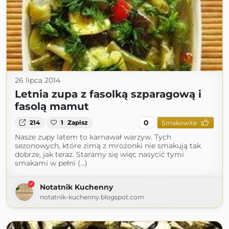
26 lipca 2014
Letnia zupa z fasolką szparagową i
fasolą mamut
0
214
1
Zapisz
Smakowite
Nasze zupy latem to karnawał warzyw. Tych
sezonowych, które zimą z mrożonki nie smakują tak
dobrze, jak teraz. Staramy się więc nasycić tymi
smakami w pełni (...)
Notatnik Kuchenny
notatnik-kuchenny.blogspot.com