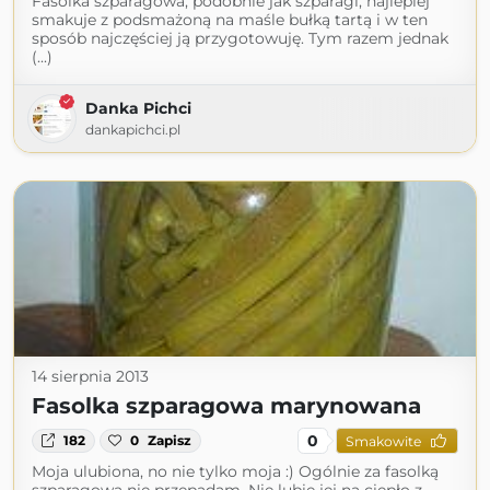
Fasolka szparagowa, podobnie jak szparagi, najlepiej
smakuje z podsmażoną na maśle bułką tartą i w ten
sposób najczęściej ją przygotowuję. Tym razem jednak
(...)
Danka Pichci
dankapichci.pl
14 sierpnia 2013
Fasolka szparagowa marynowana
0
182
0
Zapisz
Smakowite
Moja ulubiona, no nie tylko moja :) Ogólnie za fasolką