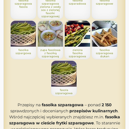
fasolka
fasolka
fasolka
fasolka
szparagowa
szparagowa
szparadowa
szparagowe
fasola
zielona z wody
sos z zielonej
fasolki
szparagowej
fasolka
zupa fasolowa
zielona
fasolka
szpargowa
z fasolką
fasolka
szparagowa
szparagową
szparagowa
dukan
fasola
szparagowa
Przepisy na
fasolka szparagowa
– ponad
2 150
sprawdzonych i docenianych
przepisów kulinarnych
.
Wśród najczęściej wybieranych znajdziesz m.in.
fasolka
szparagowa w cieście frytki szparagowe
. To starannie