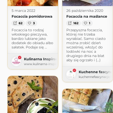
5 marca 2022
26 października 2020
Focaccia pomidorowa
Focaccia na maślance
62
3
162
1
Focaccia to rodzaj
Przepyszna focaccia,
włoskiego pieczywa,
której nie trzeba
bardzo lubiane jako
wyrabiać. Samo ciasto
dodatek do obiadu albo
można zrobić dzień
sałatek. Podaje się …
wcześniej, włożyć do
lodówki na noc a
drugiego dnia na blat
Kulinarna Inspiracja
aby się ogrzało i (...)
www.kulinarna-inspiracja.pl
Kuchenne fascyna
kuchennefascynacje.