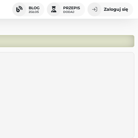
BLOG
PRZEPIS
Zaloguj się
ZGŁOŚ
DODAJ