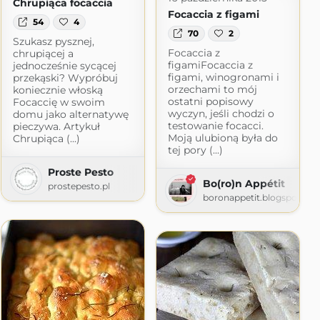
Chrupiąca focaccia
Focaccia z figami
54
4
70
2
Szukasz pysznej,
Focaccia z
chrupiącej a
figamiFocaccia z
jednocześnie sycącej
figami, winogronami i
przekąski? Wypróbuj
orzechami to mój
koniecznie włoską
ostatni popisowy
Focaccię w swoim
wyczyn, jeśli chodzi o
domu jako alternatywę
testowanie focacci.
pieczywa. Artykuł
Moją ulubioną była do
Chrupiąca (...)
tej pory (...)
Proste Pesto
.com
Bo(ro)n Appétit
prostepesto.pl
boronappetit.blogspot.co