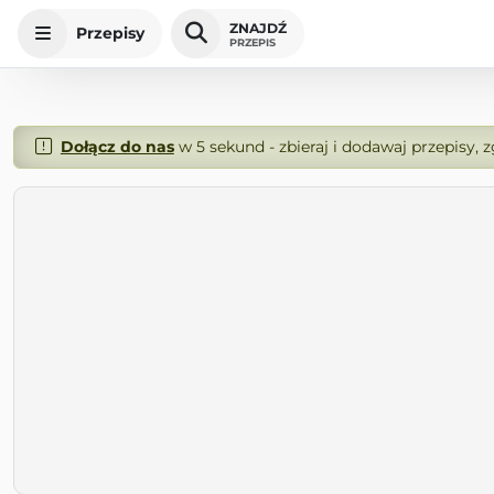
ZNAJDŹ
Przepisy
PRZEPIS
Dołącz do nas
w 5 sekund - zbieraj i dodawaj przepisy, 