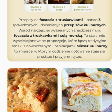
focaccia z
focaccia z
focaccia z
kurkami
pesto
pomidorkami
Przepisy na
focaccia z truskawkami
– ponad
3
sprawdzonych i docenianych
przepisów kulinarnych
.
Wśród najczęściej wybieranych znajdziesz m.in.
focaccia z truskawkami i solą morską
. To starannie
wyselekcjonowane propozycje, które łączą tradycyjne
smaki z nowoczesnymi inspiracjami.
Mikser Kulinarny
to miejsce, w którym codzienne gotowanie staje się
prostsze i przyjemniejsze.