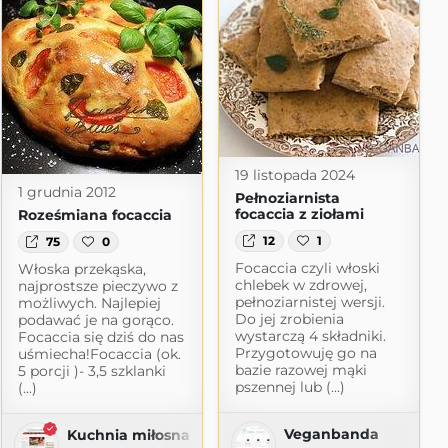
19 listopada 2024
1 grudnia 2012
Pełnoziarnista
focaccia z ziołami
Roześmiana focaccia
12
1
75
0
Focaccia czyli włoski
Włoska przekąska,
chlebek w zdrowej,
najprostsze pieczywo z
pełnoziarnistej wersji.
możliwych. Najlepiej
Do jej zrobienia
podawać je na gorąco.
wystarczą 4 składniki.
Focaccia się dziś do nas
Przygotowuję go na
uśmiecha!Focaccia (ok.
bazie razowej mąki
5 porcji )- 3,5 szklanki
pszennej lub (...)
(...)
Veganbanda
Kuchnia miłosna