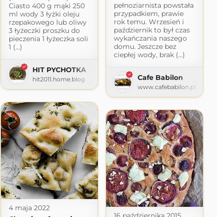
pełnoziarnista powstała
Ciasto 400 g mąki 250
przypadkiem, prawie
ml wody 3 łyżki oleju
rok temu. Wrzesień i
rzepakowego lub oliwy
październik to był czas
3 łyżeczki proszku do
wykańczania naszego
pieczenia 1 łyżeczka soli
domu. Jeszcze bez
1 (...)
ciepłej wody, brak (...)
HIT PYCHOTKA
Cafe Babilon
hit2011.home.blog
www.cafebabilon.pl
4 maja 2022
16 października 2015