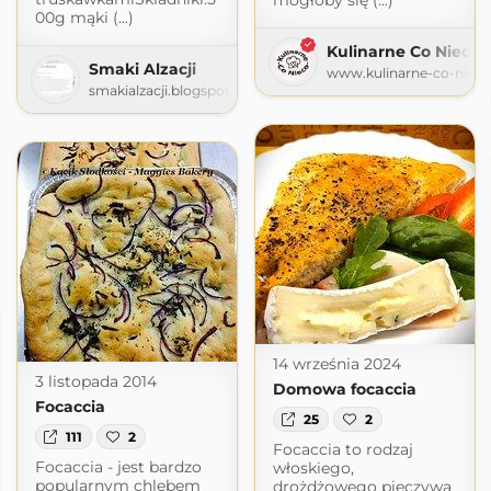
mogłoby się (...)
00g mąki (...)
Kulinarne Co Nieco
Smaki Alzacji
www.kulinarne-co-nieco
smakialzacji.blogspot.com
14 września 2024
3 listopada 2014
Domowa focaccia
Focaccia
25
2
111
2
Focaccia to rodzaj
Focaccia - jest bardzo
włoskiego,
popularnym chlebem
drożdżowego pieczywa