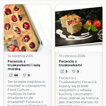
14 sierpnia 2015
13 czerwca 2026
Focaccia z
Focaccia z
truskawkami i solą
truskawkami
morską
3
3
66
0
Focaccia z
Ten przepis znajdziecie
Truskawkami Focaccia
również w czasopiśmie
kojarzy się przede
Food Culture ...
wszystkim z włoską
myślicie, że takie
kuchnią i aromatem
śniadanie to złe
oliwy, jednak jej historia
śniadanie? Focaccia z
jest znacznie starsza niż
truskawkamiSkładniki:5