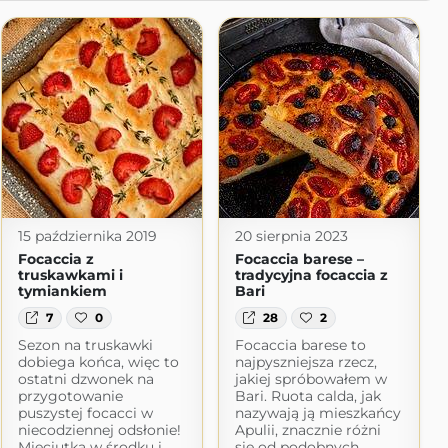
15 października 2019
20 sierpnia 2023
Focaccia z
Focaccia barese –
truskawkami i
tradycyjna focaccia z
tymiankiem
Bari
7
0
28
2
Sezon na truskawki
Focaccia barese to
dobiega końca, więc to
najpyszniejsza rzecz,
ostatni dzwonek na
jakiej spróbowałem w
przygotowanie
Bari. Ruota calda, jak
puszystej focacci w
nazywają ją mieszkańcy
niecodziennej odsłonie!
Apulii, znacznie różni
Mięciutka w środku i
się od podobnych