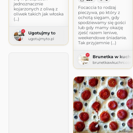
jednoznacznie
Focaccia to rodzaj
kojarzonych z oliwą z
pieczywa, po który z
oliwek takich jak włoska
ochotą sięgam, gdy
(...)
spodziewamy się gości
lub gdy mamy okazję
zjeść razem leniwe,
Ugotujmy to
weekendowe śniadanie.
ugotujmyto.pl
Tak przyjemnie (...)
Brunetka w kuchn
brunetkawkuchni.co