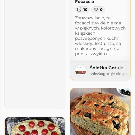
Focaccia
10
0
Zauważyliście, że
focacci zwykle nie ma
w pięknych, kolorowych
książkach
poświęconych kuchni
włoskiej. Jest pizza, są
makarony, lasagne, a
prosta, zwykła (...)
Śnieżka Gotuje
sniezkagotuje.blogspot
e
ordpress.com