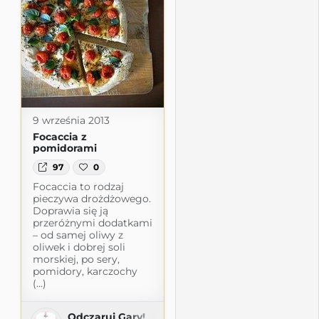
9 września 2013
Focaccia z
pomidorami
97
0
Focaccia to rodzaj
pieczywa drożdżowego.
Doprawia się ją
przeróżnymi dodatkami
– od samej oliwy z
oliwek i dobrej soli
morskiej, po sery,
pomidory, karczochy
(...)
Odczaruj Gary!