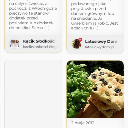
na całym świecie, a
podawanego jako
pochodzi z Włoch gdzie
przystawka przed
pieczywo te stanowi
daniem głównym lub
dodatek przed
na śniadanie. Ja
posiłkiem lub dodatek
uwielbiam ją robić. Jest
do posiłku. Sama (...)
absolutnie (...)
Kącik Słodkości
Latosiowy Dom
kacikslodkosci.blogspot.com
latosiowydom.pl
cje
home.blog
2 maja 2012