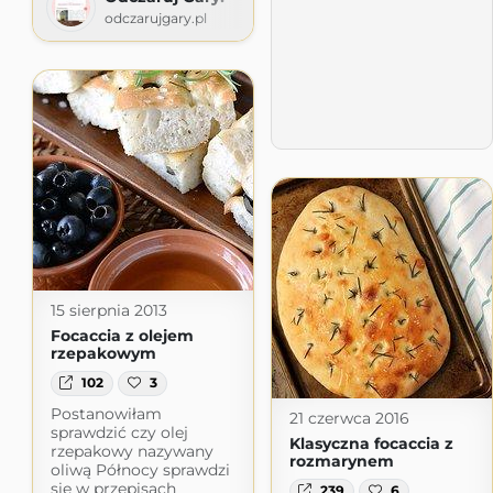
odczarujgary.pl
15 sierpnia 2013
Focaccia z olejem
rzepakowym
102
3
Postanowiłam
21 czerwca 2016
sprawdzić czy olej
Klasyczna focaccia z
rzepakowy nazywany
rozmarynem
oliwą Północy sprawdzi
się w przepisach
239
6