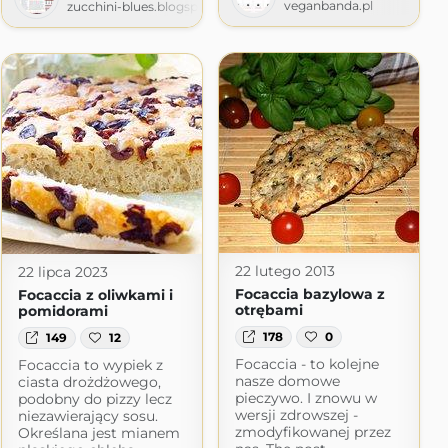
veganbanda.pl
zucchini-blues.blogspot.com
22 lutego 2013
22 lipca 2023
Focaccia bazylowa z
Focaccia z oliwkami i
otrębami
pomidorami
178
0
149
12
Focaccia - to kolejne
Focaccia to wypiek z
nasze domowe
ciasta drożdżowego,
pieczywo. I znowu w
podobny do pizzy lecz
wersji zdrowszej -
niezawierający sosu.
zmodyfikowanej przez
Określana jest mianem