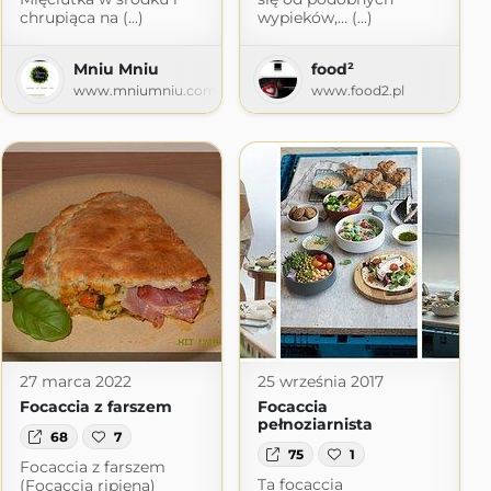
chrupiąca na (...)
wypieków,… (...)
Mniu Mniu
food²
.pl
www.mniumniu.com
www.food2.pl
27 marca 2022
25 września 2017
Focaccia z farszem
Focaccia
pełnoziarnista
68
7
75
1
Focaccia z farszem
Ta focaccia
(Focaccia ripiena)