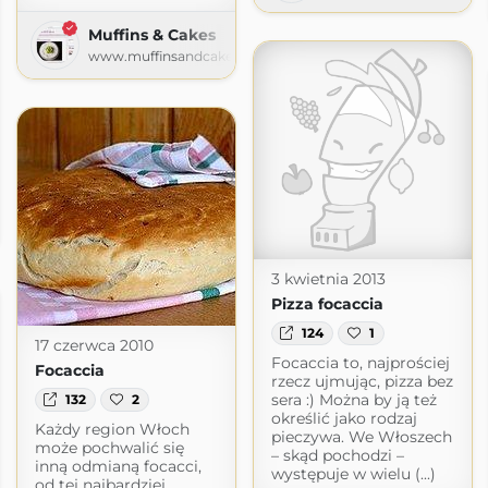
Muffins & Cakes
www.muffinsandcakes.com
i
m
3 kwietnia 2013
Pizza focaccia
124
1
17 czerwca 2010
Focaccia to, najprościej
Focaccia
rzecz ujmując, pizza bez
sera :) Można by ją też
132
2
określić jako rodzaj
Każdy region Włoch
pieczywa. We Włoszech
może pochwalić się
– skąd pochodzi –
inną odmianą focacci,
występuje w wielu (...)
od tej najbardziej