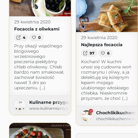
29 kwietnia 2020
Focaccia z oliwkami
29 kwietnia 2020
4
0
Najlepsza focaccia
Przy okazji wspólnego
blogowego
97
6
wrześniowego
pieczenia piekłyśmy
Kochani! W kuchni
chleb oliwkowy. Chleb
unosi się cudowna woń
bardzo nam smakował,
rozmarynu i oliwy, a ja
zachował świeżość
delektuję się kolejnym
nawet 3 dni po
kęsem mojego
upieczeniu. (...)
ulubionego włoskiego
chlebka. Nieskromnie
przyznam, że choć (...)
Kulinarne przygody Gatity
www.kulinarneprzygodygatity.pl
Chochlikikuchenn
chochlikikuchenne.w