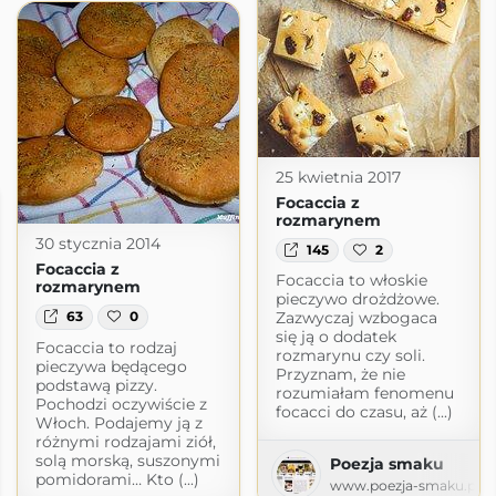
25 kwietnia 2017
Focaccia z
rozmarynem
30 stycznia 2014
145
2
Focaccia z
Focaccia to włoskie
rozmarynem
pieczywo drożdżowe.
Zazwyczaj wzbogaca
63
0
się ją o dodatek
Focaccia to rodzaj
rozmarynu czy soli.
pieczywa będącego
Przyznam, że nie
podstawą pizzy.
rozumiałam fenomenu
Pochodzi oczywiście z
focacci do czasu, aż (...)
Włoch. Podajemy ją z
różnymi rodzajami ziół,
solą morską, suszonymi
Poezja smaku
pomidorami… Kto (...)
www.poezja-smaku.pl