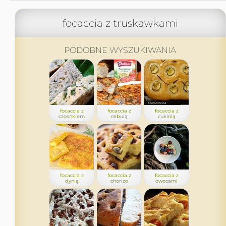
focaccia z truskawkami
PODOBNE WYSZUKIWANIA
focaccia z
focaccia z
focaccia z
czosnkiem
cebulą
cukinią
focaccia z
focaccia z
focaccia z
dynią
chorizo
owocami