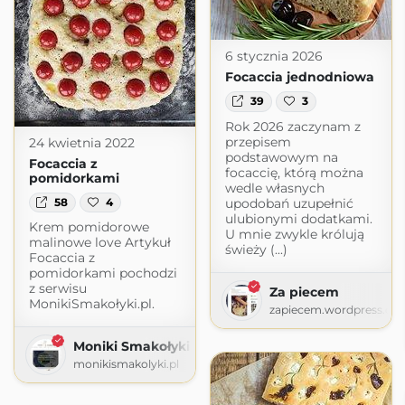
6 stycznia 2026
Focaccia jednodniowa
39
3
Rok 2026 zaczynam z
przepisem
24 kwietnia 2022
podstawowym na
Focaccia z
focaccię, którą można
pomidorkami
wedle własnych
upodobań uzupełnić
58
4
ulubionymi dodatkami.
Krem pomidorowe
U mnie zwykle królują
malinowe love Artykuł
świeży (...)
Focaccia z
pomidorkami pochodzi
z serwisu
Za piecem
MonikiSmakołyki.pl.
zapiecem.wordpress.co
Moniki Smakołyki
monikismakolyki.pl