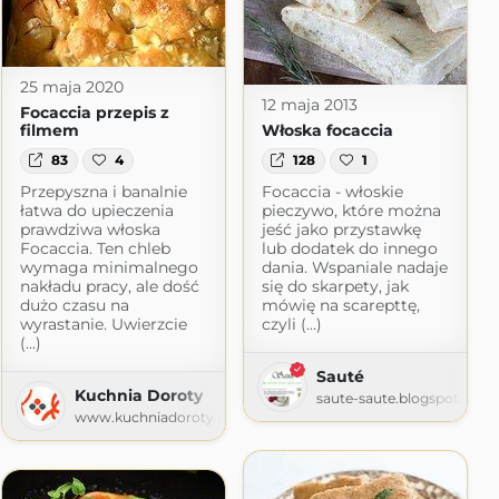
25 maja 2020
12 maja 2013
Focaccia przepis z
filmem
Włoska focaccia
83
4
128
1
Przepyszna i banalnie
Focaccia - włoskie
łatwa do upieczenia
pieczywo, które można
prawdziwa włoska
jeść jako przystawkę
Focaccia. Ten chleb
lub dodatek do innego
wymaga minimalnego
dania. Wspaniale nadaje
nakładu pracy, ale dość
się do skarpety, jak
dużo czasu na
mówię na scarepttę,
wyrastanie. Uwierzcie
czyli (...)
(...)
Sauté
m
Kuchnia Doroty
saute-saute.blogspot.com
www.kuchniadoroty.pl