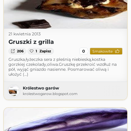
21 kwietnia 2013
Gruszki z grilla
0
206
1
Zapisz
Smakowite
Gruszka,łyżeczka sera z pleśnią niebieską,kostka
gorzkiej czekolady,oliwa.Gruszkę przekroić wzdłuż na
pół, wyjąć gniazdo nasienne. Posmarować oliwą i
ułożyć (...)
Królestwo garów
krolestwogarow.blogspot.com