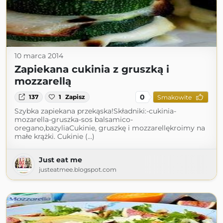
10 marca 2014
Zapiekana cukinia z gruszką i
mozzarellą
0
137
1
Zapisz
Smakowite
Szybka zapiekana przekąska!Składniki:-cukinia-
mozarella-gruszka-sos balsamico-
oregano,bazyliaCukinie, gruszkę i mozzarellękroimy na
małe krążki. Cukinie (...)
Just eat me
justeatmee.blogspot.com