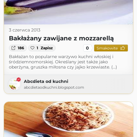
3 czerwca 2013
Bakłażany zawijane z mozzarellą
0
186
1
Zapisz
Smakowite
Bakłażan to popularne warzywo kuchni włoskiej i
śródziemnomorskiej. Określany jest także jako
oberżyna, gruszka miłosna czy jajko krzewiaste. (...)
Abcdieta od kuchni
abcdietaodkuchni.blogspot.com