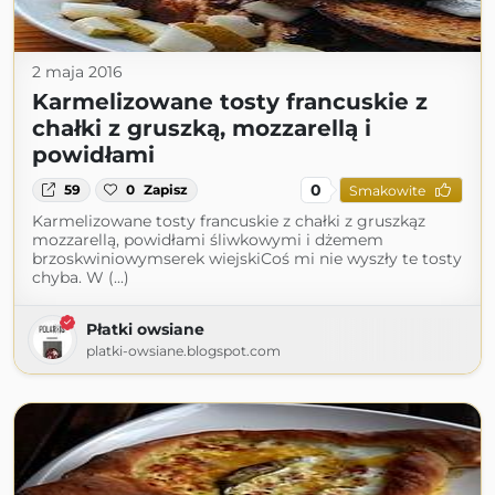
2 maja 2016
Karmelizowane tosty francuskie z
chałki z gruszką, mozzarellą i
powidłami
0
59
0
Zapisz
Smakowite
Karmelizowane tosty francuskie z chałki z gruszkąz
mozzarellą, powidłami śliwkowymi i dżemem
brzoskwiniowymserek wiejskiCoś mi nie wyszły te tosty
chyba. W (...)
Płatki owsiane
platki-owsiane.blogspot.com