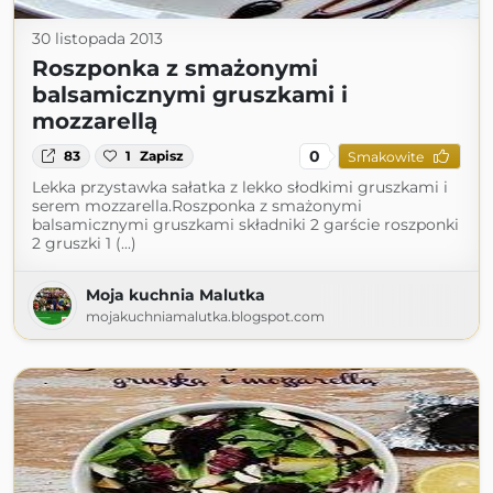
30 listopada 2013
Roszponka z smażonymi
balsamicznymi gruszkami i
mozzarellą
0
83
1
Zapisz
Smakowite
Lekka przystawka sałatka z lekko słodkimi gruszkami i
serem mozzarella.Roszponka z smażonymi
balsamicznymi gruszkami składniki 2 garście roszponki
2 gruszki 1 (...)
Moja kuchnia Malutka
mojakuchniamalutka.blogspot.com