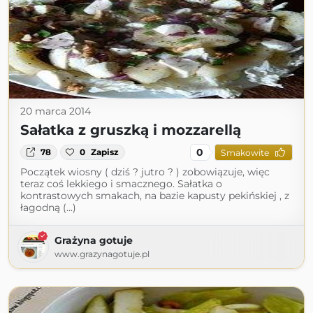
20 marca 2014
Sałatka z gruszką i mozzarellą
0
78
0
Zapisz
Smakowite
Początek wiosny ( dziś ? jutro ? ) zobowiązuje, więc
teraz coś lekkiego i smacznego. Sałatka o
kontrastowych smakach, na bazie kapusty pekińskiej , z
łagodną (...)
Grażyna gotuje
www.grazynagotuje.pl