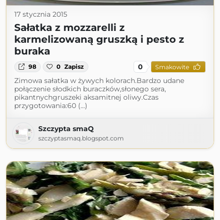
17 stycznia 2015
Sałatka z mozzarelli z
karmelizowaną gruszką i pesto z
buraka
0
98
0
Zapisz
Smakowite
Zimowa sałatka w żywych kolorach.Bardzo udane
połączenie słodkich buraczków,słonego sera,
pikantnychgruszeki aksamitnej oliwy.Czas
przygotowania:60 (...)
Szczypta smaQ
szczyptasmaq.blogspot.com