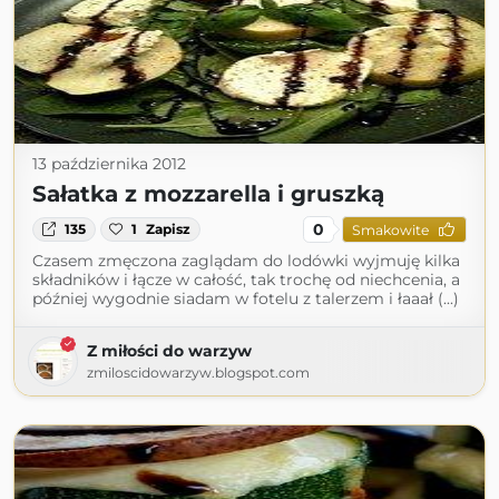
13 października 2012
Sałatka z mozzarella i gruszką
0
135
1
Zapisz
Smakowite
Czasem zmęczona zaglądam do lodówki wyjmuję kilka
składników i łącze w całość, tak trochę od niechcenia, a
później wygodnie siadam w fotelu z talerzem i łaaał (...)
Z miłości do warzyw
zmiloscidowarzyw.blogspot.com