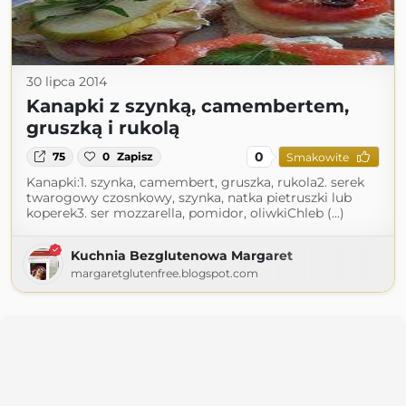
30 lipca 2014
Kanapki z szynką, camembertem,
gruszką i rukolą
0
75
0
Zapisz
Smakowite
Kanapki:1. szynka, camembert, gruszka, rukola2. serek
twarogowy czosnkowy, szynka, natka pietruszki lub
koperek3. ser mozzarella, pomidor, oliwkiChleb (...)
Kuchnia Bezglutenowa Margaret
margaretglutenfree.blogspot.com