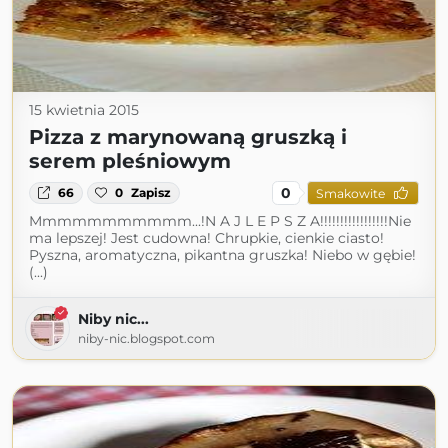
15 kwietnia 2015
Pizza z marynowaną gruszką i
serem pleśniowym
0
66
0
Zapisz
Smakowite
Mmmmmmmmmmm...!N A J L E P S Z A!!!!!!!!!!!!!!!!!Nie
ma lepszej! Jest cudowna! Chrupkie, cienkie ciasto!
Pyszna, aromatyczna, pikantna gruszka! Niebo w gębie!
(...)
Niby nic...
niby-nic.blogspot.com