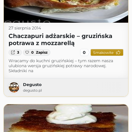
27 sierpnia 2014
Chaczapuri adżarskie – gruzińska
potrawa z mozzarellą
0
3
0
Zapisz
Smakowite
Wracamy do kuchni gruzińskiej – tym razem nasza
ulubiona wersja gruzińskiej potrawy narodowej.
Składniki na
Degusto
degusto.pl