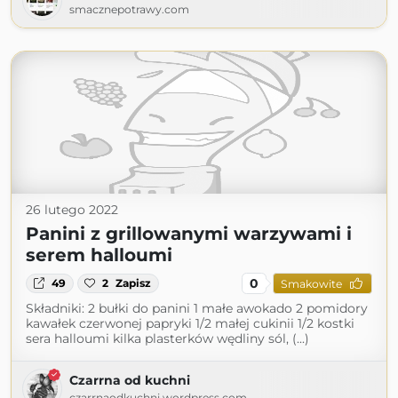
smacznepotrawy.com
26 lutego 2022
Panini z grillowanymi warzywami i
serem halloumi
0
49
2
Zapisz
Smakowite
Składniki: 2 bułki do panini 1 małe awokado 2 pomidory
kawałek czerwonej papryki 1/2 małej cukinii 1/2 kostki
sera halloumi kilka plasterków wędliny sól, (...)
Czarrna od kuchni
czarrnaodkuchni.wordpress.com