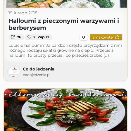
19 lutego 2018
Halloumi z pieczonymi warzywami i
berberysem
0
76
2
Zapisz
Smakowite
Lubicie halloumi? Ja bardzo i często przyrządzam z nim
różnego rodzaju sałatki głównie na ciepło. Przepis z
halloumi to prosty przepis , bo przecież zrobić (...)
Co do jedzenia
codojedzenia.pl