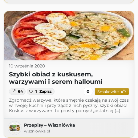
10 września 2020
Szybki obiad z kuskusem,
warzywami i serem halloumi
0
64
1
Zapisz
Smakowite
Zgromadź warzywa, które smętnie czekają na swój czas
w Twojej kuchni i przyrządź z nich pyszny, szybki obiad!
Kuskus z warzywami to prosty pomysł „ostatniej (...)
Przepisy – Wiszniówka
wiszniowka.pl