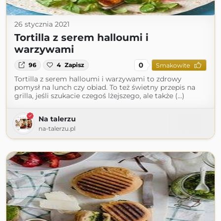
26 stycznia 2021
Tortilla z serem halloumi i
warzywami
0
96
4
Zapisz
Smakowite
Tortilla z serem halloumi i warzywami to zdrowy
pomysł na lunch czy obiad. To też świetny przepis na
grilla, jeśli szukacie czegoś lżejszego, ale także (...)
Na talerzu
na-talerzu.pl