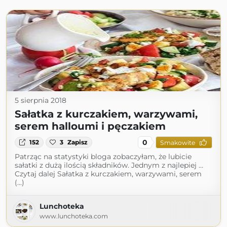
5 sierpnia 2018
Sałatka z kurczakiem, warzywami,
serem halloumi i pęczakiem
0
152
3
Zapisz
Smakowite
Patrząc na statystyki bloga zobaczyłam, że lubicie
sałatki z dużą ilością składników. Jednym z najlepiej …
Czytaj dalej Sałatka z kurczakiem, warzywami, serem
(...)
Lunchoteka
www.lunchoteka.com