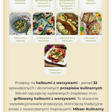
warzywa
grillowany ser
panzanella z
tarta z
halloumi
halloumi z
grillowanymi
halloumi
warzywami
warzywami i
halloumi
halloumi z
przekąska z
zapiekanka z
placuszki z
cukinią
halloumi
halloumi
halloumi
bakłażan z
halloumi
Przepisy na
halloumi z warzywami
– ponad
32
sprawdzonych i docenianych
przepisów kulinarnych
.
Wśród najczęściej wybieranych znajdziesz m.in.
grillowany halloumi z warzywami
. To starannie
wyselekcjonowane propozycje, które łączą tradycyjne
smaki z nowoczesnymi inspiracjami.
Mikser Kulinarny