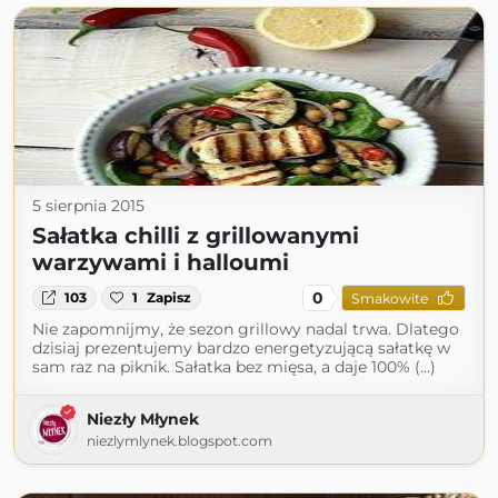
5 sierpnia 2015
Sałatka chilli z grillowanymi
warzywami i halloumi
0
103
1
Zapisz
Smakowite
Nie zapomnijmy, że sezon grillowy nadal trwa. Dlatego
dzisiaj prezentujemy bardzo energetyzującą sałatkę w
sam raz na piknik. Sałatka bez mięsa, a daje 100% (...)
Niezły Młynek
niezlymlynek.blogspot.com