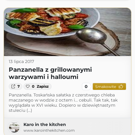
13 lipca 2017
Panzanella z grillowanymi
warzywami i halloumi
0
7
0
Zapisz
Smakowite
Panzanella. Toskańska sałatka z czerstwego chleba
maczanego w wodzie z octem i… cebuli. Tak tak, tak
wyglądała w XVI wieku. Dopiero w dziewiętnastym
stuleciu (...)
Karo in the kitchen
www.karointhekitchen.com