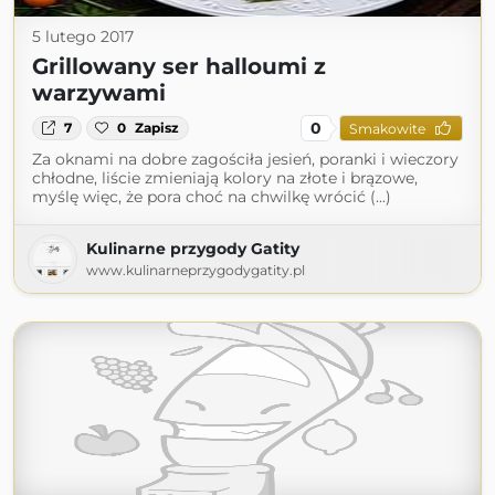
5 lutego 2017
Grillowany ser halloumi z
warzywami
0
7
0
Zapisz
Smakowite
Za oknami na dobre zagościła jesień, poranki i wieczory
chłodne, liście zmieniają kolory na złote i brązowe,
myślę więc, że pora choć na chwilkę wrócić (...)
Kulinarne przygody Gatity
www.kulinarneprzygodygatity.pl