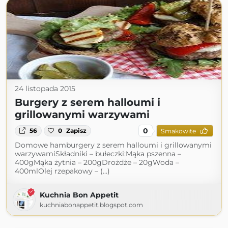
24 listopada 2015
Burgery z serem halloumi i
grillowanymi warzywami
0
56
0
Zapisz
Smakowite
Domowe hamburgery z serem halloumi i grillowanymi
warzywamiSkładniki – bułeczki:Mąka pszenna –
400gMąka żytnia – 200gDrożdże – 20gWoda –
400mlOlej rzepakowy – (...)
Kuchnia Bon Appetit
kuchniabonappetit.blogspot.com