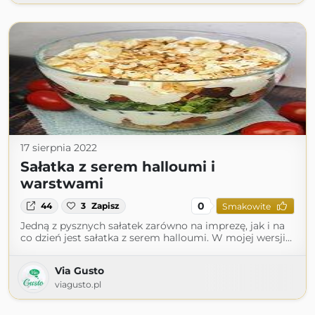
17 sierpnia 2022
Sałatka z serem halloumi i
warstwami
0
44
3
Zapisz
Smakowite
Jedną z pysznych sałatek zarówno na imprezę, jak i na
co dzień jest sałatka z serem halloumi. W mojej wersji…
Via Gusto
viagusto.pl