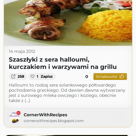
14 maja 2012
Szaszłyki z sera halloumi,
kurczakiem i warzywami na grillu
0
258
1
Zapisz
Smakowite
Halloumi to rodzaj sera solankowego półtwardego
pochodzenia greckiego. Od dawien dawna wytwarzany
jest z surowego mleka owczego i koziego, obecnie
także z (...)
CornerWithRecipes
cornerwithrecipes.blogspot.com