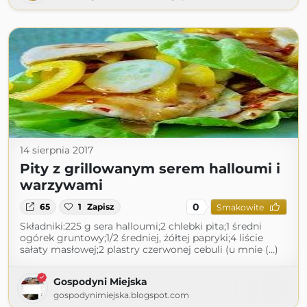
14 sierpnia 2017
Pity z grillowanym serem halloumi i
warzywami
0
65
1
Zapisz
Smakowite
Składniki:225 g sera halloumi;2 chlebki pita;1 średni
ogórek gruntowy;1/2 średniej, żółtej papryki;4 liście
sałaty masłowej;2 plastry czerwonej cebuli (u mnie (...)
Gospodyni Miejska
gospodynimiejska.blogspot.com