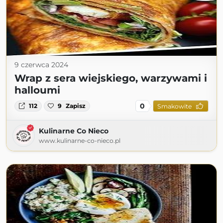
9 czerwca 2024
Wrap z sera wiejskiego, warzywami i
halloumi
0
112
9
Zapisz
Smakowite
Kulinarne Co Nieco
www.kulinarne-co-nieco.pl