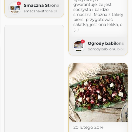
gwarantuje, że jest
Smaczna Strona
soczysta i bardzo
smaczna-strona.pl
smaczna. Można z takiej
piersi przygotować
uszą
sałatką, jest ona lekka, o
(...)
home.blog
Ogrody babilonu
ogrodybabilonu.blogsp
20 lutego 2014