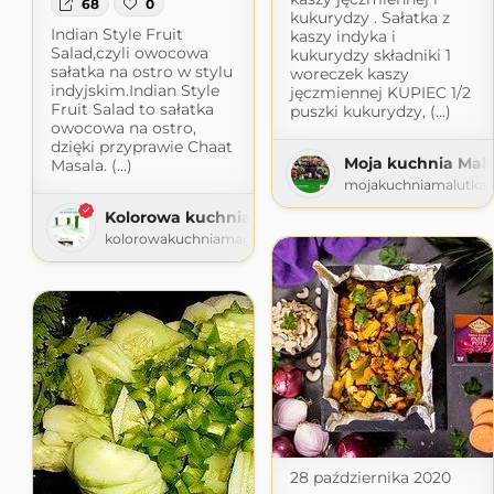
68
0
kukurydzy . Sałatka z
Indian Style Fruit
kaszy indyka i
Salad,czyli owocowa
kukurydzy składniki 1
sałatka na ostro w stylu
woreczek kaszy
indyjskim.Indian Style
jęczmiennej KUPIEC 1/2
Fruit Salad to sałatka
puszki kukurydzy, (...)
owocowa na ostro,
dzięki przyprawie Chaat
Moja kuchnia Mal
Masala. (...)
mojakuchniamalutka.
Kolorowa kuchnia Magdy
kolorowakuchniamagdy.blogspot.com
28 października 2020