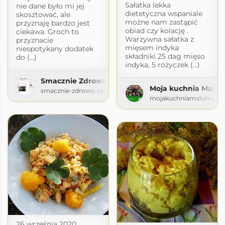
Sałatka lekka
nie dane było mi jej
dietetyczna wspaniale
skosztować, ale
możne nam zastąpić
przyznaję bardzo jest
obiad czy kolację .
ciekawa. Groch to
.com
Warzywna sałatka z
przyznacie
mięsem indyka
niespotykany dodatek
składniki 25 dag mięso
do (...)
indyka, 5 różyczek (...)
Smacznie Zdrowo Tanio
Moja kuchnia Malut
smacznie-zdrowo-tanio.blogspot.com
mojakuchniamalutka.bl
26 września 2020