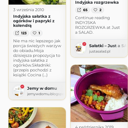
Indyjska rozgrzewka
3 września 2010
65
2
Indyjska sałatka z
Continue reading
ogórków i papryki z
INDYJSKA
kolendrą
ROZGRZEWKA at Just
a SALAD.
123
1
Nie ma nic lepszego jak
porcja świeżych warzyw
Sałatki – Just a S
do obiadu.Moja
justasalad.pl
dzisiejsza propozycja to
indyjska sałatka z
ogórków.Składniki:
(przepis pochodzi z
książki Cocina (...)
Jemy w domu
jemywdomu.blogspot.com
4 października 2019