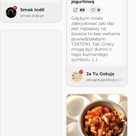
jogurtową
Smak Indii
69
0
smak-indii.pl
Gdybym miała
zdecydować jaki dip
jest najlepszy na
świecie to bez wahania
powiedziałabym
TZATZIKI. Tak. Grecy
mogą być dumni z
ka
tego kulinarnego
symbolu. (...)
ogspot.com
Ja Tu Gotuję
jatugotuje.blogspot.com