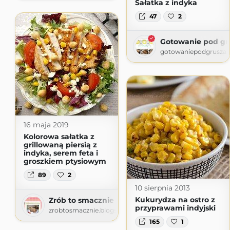
Sałatka z indyka
47
2
Gotowanie pod gr
gotowaniepodgrusza.
16 maja 2019
Kolorowa sałatka z
grillowaną piersią z
indyka, serem feta i
groszkiem ptysiowym
89
2
10 sierpnia 2013
Kukurydza na ostro z
Zrób to smacznie
przyprawami indyjski
zrobtosmacznie.blogspot.com
165
1