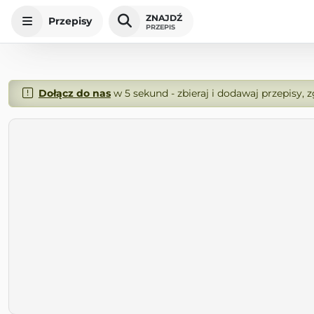
ZNAJDŹ
Przepisy
PRZEPIS
Dołącz do nas
w 5 sekund - zbieraj i dodawaj przepisy, 