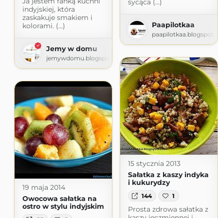
Ja jestem fanką kuchni
sycąca (...)
indyjskiej, która
zaskakuje smakiem i
Paapilotkaa
kolorami. (...)
paapilotkaa.blogspot
Jemy w domu
jemywdomu.blogspot.com
15 stycznia 2013
Sałatka z kaszy indyka
i kukurydzy
19 maja 2014
144
1
Owocowa sałatka na
ostro w stylu indyjskim
Prosta zdrowa sałatka z
kaszy jęczmiennej i