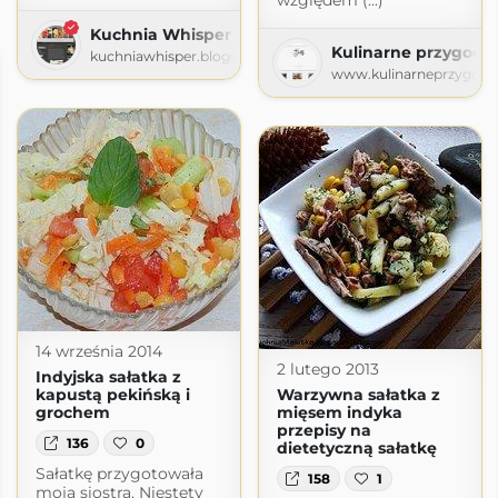
względem (...)
Kuchnia Whisper
Kulinarne przygody 
kuchniawhisper.blogspot.com
www.kulinarneprzygodyg
14 września 2014
2 lutego 2013
Indyjska sałatka z
kapustą pekińską i
Warzywna sałatka z
grochem
mięsem indyka
przepisy na
136
0
dietetyczną sałatkę
Sałatkę przygotowała
158
1
moja siostra. Niestety