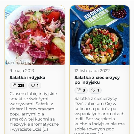
9 maja 2013
12 listopada 2022
Sałatka indyjska
Sałatka z ciecierzycy
po indyjsku
228
1
3
1
Czasem lubię indyjskie
Sałatka z ciecierzycy
smaki ze świeżymi
Dziś zabieram Cię w
warzywami. Sałatki z
kulinarną podróż po
ziołami i przyprawami
wspaniałych aromatach
popularnymi dla
Indii. Bez wątpienia
smaków tej kuchni są
kuchnia indyjska nie ma
niezwykle aromatyczne
sobie równych pod
i wyraziste.Dziś (...)