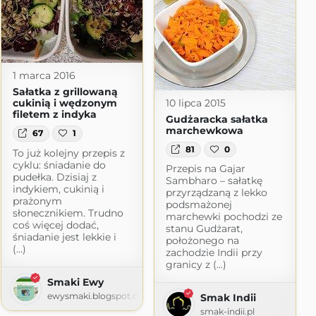
1 marca 2016
Sałatka z grillowaną
10 lipca 2015
cukinią i wędzonym
filetem z indyka
Gudżaracka sałatka
marchewkowa
67
1
81
0
To już kolejny przepis z
cyklu: śniadanie do
Przepis na Gajar
pudełka. Dzisiaj z
Sambharo – sałatkę
indykiem, cukinią i
przyrządzaną z lekko
prażonym
podsmażonej
słonecznikiem. Trudno
marchewki pochodzi ze
coś więcej dodać,
stanu Gudżarat,
śniadanie jest lekkie i
położonego na
(...)
zachodzie Indii przy
granicy z (...)
Smaki Ewy
ewysmaki.blogspot.com
Smak Indii
smak-indii.pl