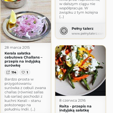
w dalszym ciągu nie
współpracuje. W
Gatity
związku z tym kolejna
(...)
atity.pl
Pełny talerz
www.pelnytalerz.com
28 marca 2015
Kerala sałatka
cebulowa Challans –
przepis na indyjską
surówkę
114
1
Bardzo prosta w
przygotowaniu
surówka z cebuli zwana
challas (również sallas
lub sarlas) pochodzi z
8 czerwca 2016
kuchni Kerali – stanu
położonego na
Raita - przepis na
południu Indii. (...)
indyjską sałatkę