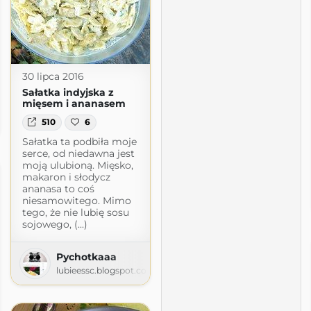
30 lipca 2016
Sałatka indyjska z
mięsem i ananasem
ALAD
510
6
Sałatka ta podbiła moje
serce, od niedawna jest
moją ulubioną. Mięsko,
makaron i słodycz
ananasa to coś
niesamowitego. Mimo
tego, że nie lubię sosu
sojowego, (...)
Pychotkaaa
lubieessc.blogspot.com