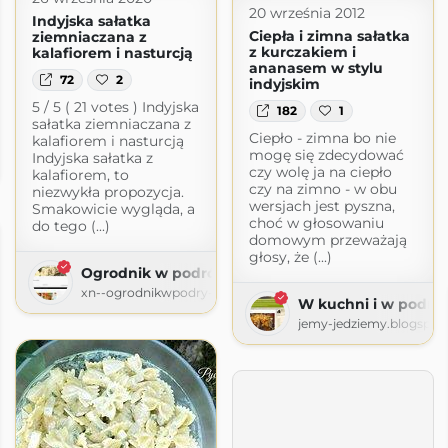
20 września 2012
Indyjska sałatka
Ciepła i zimna sałatka
ziemniaczana z
z kurczakiem i
kalafiorem i nasturcją
ananasem w stylu
72
2
indyjskim
5 / 5 ( 21 votes ) Indyjska
182
1
sałatka ziemniaczana z
Ciepło - zimna bo nie
kalafiorem i nasturcją
utka
mogę się zdecydować
Indyjska sałatka z
blogspot.com
czy wolę ja na ciepło
kalafiorem, to
czy na zimno - w obu
niezwykła propozycja.
wersjach jest pyszna,
Smakowicie wygląda, a
choć w głosowaniu
do tego (...)
domowym przeważają
głosy, że (...)
Ogrodnik w podróży
xn--ogrodnikwpodry-xob60t.pl
W kuchni i w podróż
jemy-jedziemy.blogspot