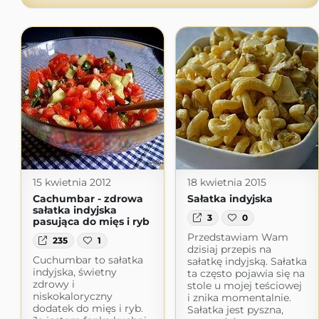
15 kwietnia 2012
18 kwietnia 2015
Cachumbar - zdrowa
Sałatka indyjska
sałatka indyjska
3
0
pasująca do mięs i ryb
Przedstawiam Wam
235
1
dzisiaj przepis na
Cuchumbar to sałatka
sałatkę indyjską. Sałatka
indyjska, świetny
ta często pojawia się na
zdrowy i
stole u mojej teściowej
niskokaloryczny
i znika momentalnie.
dodatek do mięs i ryb.
Sałatka jest pyszna,