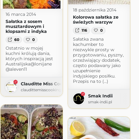
18 października 2014
16 marca 2014
Kolorowa sałatka ze
Sałatka z sosem
świeżych warzyw
musztardowym i
116
0
klopsami z indyka
Sałatka zwana
60
0
kachumber to
Ostatnio w mojej
niezwykle prosty w
kuchni królują dania,
przygotowaniu, pyszny,
których inspiracją jest
orzeźwiający dodatek,
Australijska@lonijane
często podawany jako
@aleven11
uzupełnienie
indyjskiego posiłku.
Przepis na to (...)
Clauditte Miss Cooking
claudittemisscooking.blogspot.com
Smak Indii
smak-indii.pl