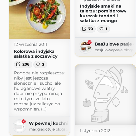
Indyjskie smaki na
talerzu: pomidorowy
kurczak tandori i
sałatka z mango
70
1
BasJulowe pasje cz
12 września 2011
basjulowepasje.blogs
Kolorowa indyjska
sałatka z soczewicy
206
2
Pogoda nie rozpieszcza:
niby jest jeszcze
slonecznie i sucho, ale
huraganowe wiatry
dobitnie przypominaja
mi o tym, ze lato
mozna juz zaliczyc do
wspomnien. (...)
W pewnej kuchni na Wyspach
maggiegotuje.blogspot.com
1 stycznia 2012