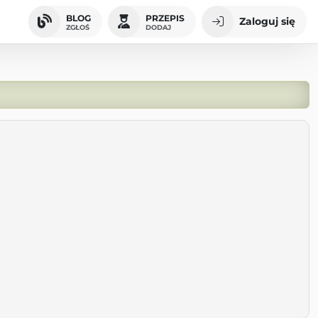
BLOG
PRZEPIS
Zaloguj się
ZGŁOŚ
DODAJ