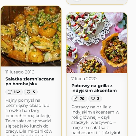
ot.com
11 lutego 2016
7 lipca 2020
Sałatka ziemniaczana
po bombajsku
Potrawy na grilla z
indyjskim akcentem
162
5
70
2
Fajny pomysł na
bezmięsny obiad lub
Potrawy na grilla z
troszkę bardziej
indyjskim akcentem w
pracochłonną kolację.
roli głównej – czyli
Taka sałatka sprawdzi
szaszłyki warzywno –
się też jako lunch do
mięsne i sałatka z
pracy. Dla miłośników
nachosami i […] Artykuł