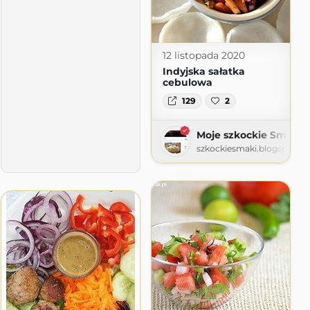
12 listopada 2020
Indyjska sałatka
cebulowa
129
2
Moje szkockie Smaki
szkockiesmaki.blogspot.c
y z butelką mleczka w tle
.com