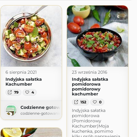
6 sierpnia 2021
23 września 2016
Indyjska sałatka
Indyjska sałatka
Kachumber
pomidorowa
pomidorowy
79
4
kachumber
152
0
Codzienne gotowanie
Indyjska sałatka
codzienne-gotowanie.blogspot.com
pomidorowa
(Pomidorowy
Kachumber)Moja
kuchenka, pomimo
kilku prób naprawienia,