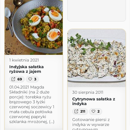
yli Basia i Julka w kuchni
pot.com
1 kwietnia 2021
Indyjska sałatka
ryżowa z jajem
69
3
01.04.2021 Magda
Składniki (na 2 duże
30 sierpnia 2011
porcje): torebka ryżu
Cytrynowa sałatka z
brązowego 3 łyżki
indyka
czerwonej soczewicy 1
mała cebula połówka
211
2
czerwonej papryki
Gotowanie piersi z
szklanka mrożonej, (...)
indyka w wywarze
cytrynowym