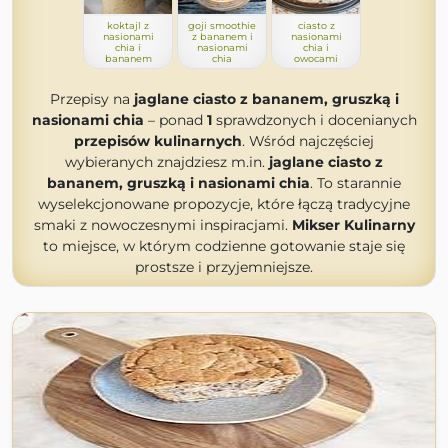
koktajl z
goji smoothie
ciasto z
nasionami
z bananem i
nasionami
chia i
nasionami
chia i
bananem
chia
owocami
Przepisy na
jaglane ciasto z bananem, gruszką i
nasionami chia
– ponad
1
sprawdzonych i docenianych
przepisów kulinarnych
. Wśród najczęściej
wybieranych znajdziesz m.in.
jaglane ciasto z
bananem, gruszką i nasionami chia
. To starannie
wyselekcjonowane propozycje, które łączą tradycyjne
smaki z nowoczesnymi inspiracjami.
Mikser Kulinarny
to miejsce, w którym codzienne gotowanie staje się
prostsze i przyjemniejsze.