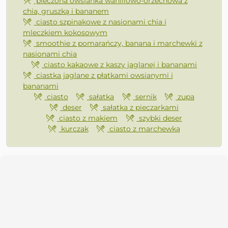
pieczona owsianka waniliowo-orzechowa z
chia, gruszką i bananem
ciasto szpinakowe z nasionami chia i
mleczkiem kokosowym
smoothie z pomarańczy, banana i marchewki z
nasionami chia
ciasto kakaowe z kaszy jaglanej i bananami
ciastka jaglane z płatkami owsianymi i
bananami
ciasto
sałatka
sernik
zupa
deser
sałatka z pieczarkami
ciasto z makiem
szybki deser
kurczak
ciasto z marchewką