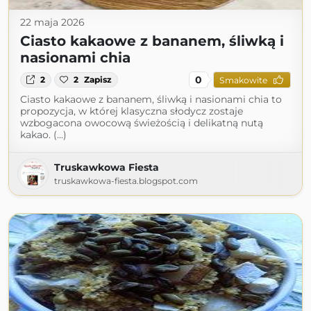
22 maja 2026
Ciasto kakaowe z bananem, śliwką i
nasionami chia
0
2
2
Zapisz
Smakowite
Ciasto kakaowe z bananem, śliwką i nasionami chia to
propozycja, w której klasyczna słodycz zostaje
wzbogacona owocową świeżością i delikatną nutą
kakao. (...)
Truskawkowa Fiesta
truskawkowa-fiesta.blogspot.com