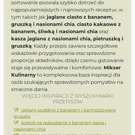
sortowanie pozwala szybko dotrzeć do
najpopularniejszych i najnowszych receptur, w
tym takich jak
jaglane ciasto z bananem,
gruszką i nasionami chia
,
ciasto kakaowe z
bananem, śliwką i nasionami chia
oraz
kasza jaglana z nasionami chia, pietruszką i
gruszką
. Każdy przepis zawiera szczegółowe
wskazówki przygotowania oraz sprawdzone
proporcje składników, dzięki czemu gotowanie
staje się przewidywalne i komfortowe.
Mikser
Kulinarny
to kompleksowa baza inspiracji dla
osób szukających sprawdzonych pomysłów na
smaczne dania.
WIĘCEJ INSPIRACJI Z WYSZUKIWARKI
PRZEPISÓW
jaglany pudding z bananem i karmelizowaną
gruszką
koktajl na pobudzenie z bananem kawą i
nasionami chia