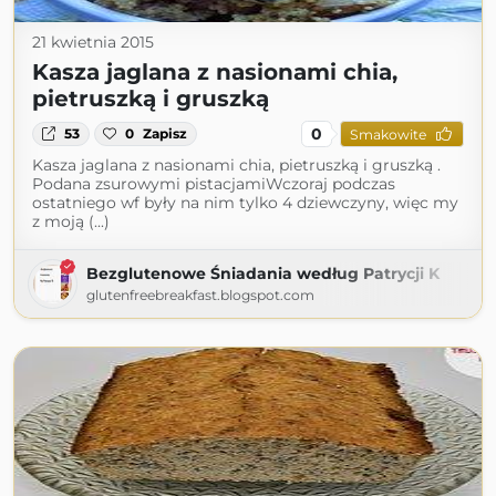
21 kwietnia 2015
Kasza jaglana z nasionami chia,
pietruszką i gruszką
0
53
0
Zapisz
Smakowite
Kasza jaglana z nasionami chia, pietruszką i gruszką .
Podana zsurowymi pistacjamiWczoraj podczas
ostatniego wf były na nim tylko 4 dziewczyny, więc my
z moją (...)
Bezglutenowe Śniadania według Patrycji K
glutenfreebreakfast.blogspot.com