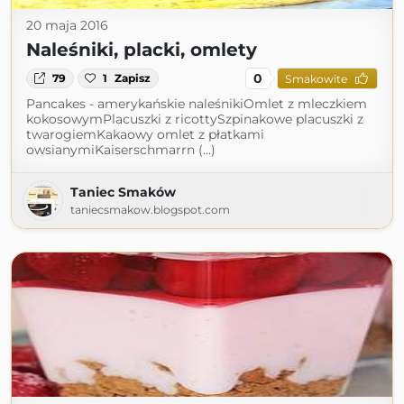
20 maja 2016
Naleśniki, placki, omlety
0
79
1
Zapisz
Smakowite
Pancakes - amerykańskie naleśnikiOmlet z mleczkiem
kokosowymPlacuszki z ricottySzpinakowe placuszki z
twarogiemKakaowy omlet z płatkami
owsianymiKaiserschmarrn (...)
Taniec Smaków
taniecsmakow.blogspot.com