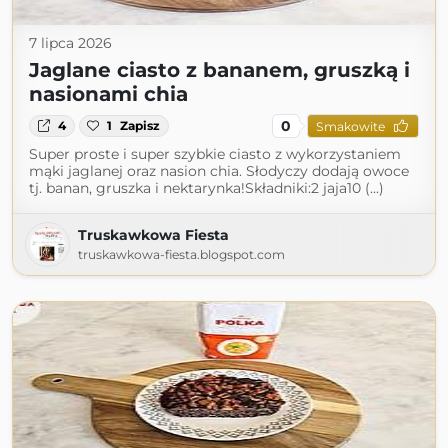
7 lipca 2026
Jaglane ciasto z bananem, gruszką i
nasionami chia
0
4
1
Zapisz
Smakowite
Super proste i super szybkie ciasto z wykorzystaniem
mąki jaglanej oraz nasion chia. Słodyczy dodają owoce
tj. banan, gruszka i nektarynka!Składniki:2 jaja10 (...)
Truskawkowa Fiesta
truskawkowa-fiesta.blogspot.com