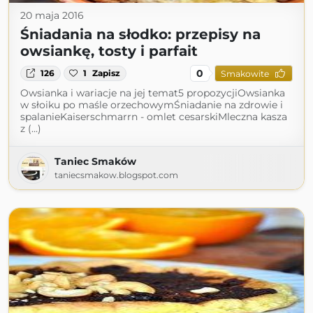
20 maja 2016
Śniadania na słodko: przepisy na
owsiankę, tosty i parfait
0
126
1
Zapisz
Smakowite
Owsianka i wariacje na jej temat5 propozycjiOwsianka
w słoiku po maśle orzechowymŚniadanie na zdrowie i
spalanieKaiserschmarrn - omlet cesarskiMleczna kasza
z (...)
Taniec Smaków
taniecsmakow.blogspot.com