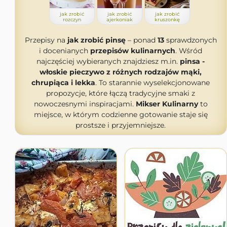
jak zrobić
jak zrobić
jak zrobić
rozczyn
ajerkoniak
kruszonkę
Przepisy na
jak zrobić pinsę
– ponad
13
sprawdzonych
i docenianych
przepisów kulinarnych
. Wśród
najczęściej wybieranych znajdziesz m.in.
pinsa -
włoskie pieczywo z różnych rodzajów mąki,
chrupiąca i lekka
. To starannie wyselekcjonowane
propozycje, które łączą tradycyjne smaki z
nowoczesnymi inspiracjami.
Mikser Kulinarny
to
miejsce, w którym codzienne gotowanie staje się
prostsze i przyjemniejsze.