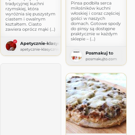
Pinsa podbiła serca
tradycyjnej kuchni
miłośników kuchni
rzymskiej, która
włoskiej i coraz częściej
wyróżnia się puszystym
gości w naszych
ciastem i owalnym
domach. Gotowe spody
kształtem. Ciasto
do pinsy są dostępne
zawiera oprócz mąki (...)
praktycznie w każdym
sklepie – (...)
Apetycznie-klasycznie
je
apetycznie-klasycznie.pl
Posmakuj to
gspot.com
posmakujto.com