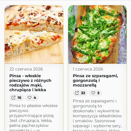
22 czerwca 2026
1 czerwca 2026
Pinsa - włoskie
Pinsa ze szparagami,
pieczywo z różnych
gorgonzolą i
rodzajów mąki,
mozzarellą
chrupiąca i lekka
32
5
16
4
Pinsa ze szparagami i
Pinsa to płaskie włoskie
gorgonzolą to
pieczywo
doskonała i wykwintna
przypominające pizzę.
kompozycja składników
Jest chrupiąca, lekka,
i smaków. Sezonowe
pełna pęcherzyków
szparagi i wyborne sery,
powietrza i – w
łączą się w danie, które