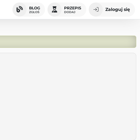
BLOG
PRZEPIS
Zaloguj się
ZGŁOŚ
DODAJ