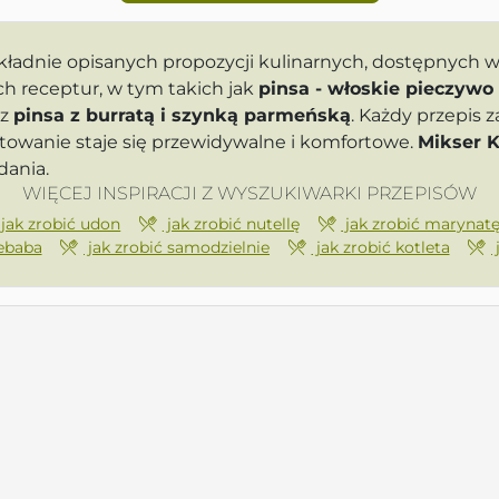
ładnie opisanych propozycji kulinarnych, dostępnych 
ch receptur, w tym takich jak
pinsa - włoskie pieczywo
az
pinsa z burratą i szynką parmeńską
. Każdy przepis
towanie staje się przewidywalne i komfortowe.
Mikser K
ania.
WIĘCEJ INSPIRACJI Z WYSZUKIWARKI PRZEPISÓW
jak zrobić udon
jak zrobić nutellę
jak zrobić marynat
kebaba
jak zrobić samodzielnie
jak zrobić kotleta