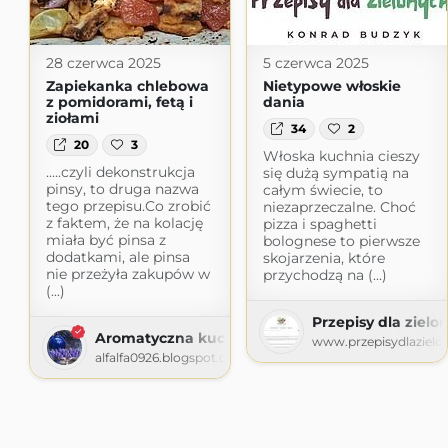
28 czerwca 2025
5 czerwca 2025
Zapiekanka chlebowa
Nietypowe włoskie
z pomidorami, fetą i
dania
ziołami
34
2
20
3
Włoska kuchnia cieszy
.....czyli dekonstrukcja
się dużą sympatią na
pinsy, to druga nazwa
całym świecie, to
tego przepisu.Co zrobić
niezaprzeczalne. Choć
z faktem, że na kolację
pizza i spaghetti
miała być pinsa z
bolognese to pierwsze
dodatkami, ale pinsa
skojarzenia, które
nie przeżyła zakupów w
przychodzą na (...)
(...)
Przepisy dla zielo
Aromatyczna kuchnia
www.przepisydlazielon
alfalfa0926.blogspot.com