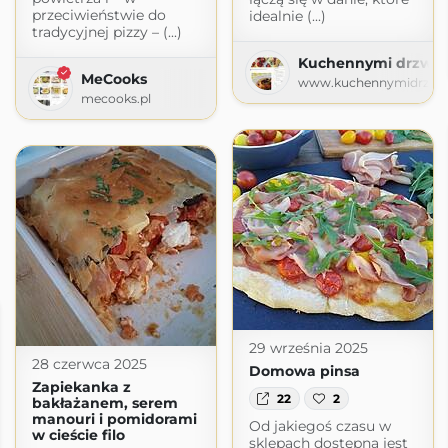
przeciwieństwie do
idealnie (...)
tradycyjnej pizzy – (...)
Kuchennymi drzwia
MeCooks
www.kuchennymidrzwia
mecooks.pl
29 września 2025
28 czerwca 2025
Domowa pinsa
Zapiekanka z
22
2
bakłażanem, serem
manouri i pomidorami
Od jakiegoś czasu w
w cieście filo
sklepach dostępna jest