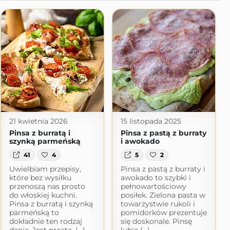
21 kwietnia 2026
15 listopada 2025
Pinsa z burratą i
Pinsa z pastą z burraty
szynką parmeńską
i awokado
41
4
5
2
Uwielbiam przepisy,
Pinsa z pastą z burraty i
które bez wysiłku
awokado to szybki i
przenoszą nas prosto
pełnowartościowy
do włoskiej kuchni.
posiłek. Zielona pasta w
Pinsa z burratą i szynką
towarzystwie rukoli i
parmeńską to
pomidorków prezentuje
dokładnie ten rodzaj
się doskonale. Pinsę