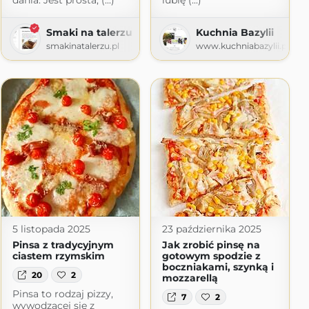
dania. Jest prosta, (...)
lubię (...)
Smaki na talerzu
Kuchnia Bazylii
mi
smakinatalerzu.pl
www.kuchniabazylii.pl
mi.pl
5 listopada 2025
23 października 2025
Pinsa z tradycyjnym
Jak zrobić pinsę na
ciastem rzymskim
gotowym spodzie z
boczniakami, szynką i
20
2
mozzarellą
Pinsa to rodzaj pizzy,
7
2
wywodzącej się z