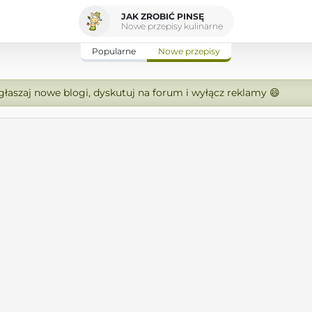
JAK ZROBIĆ PINSĘ
Nowe przepisy kulinarne
Popularne
Nowe przepisy
zgłaszaj nowe blogi, dyskutuj na forum i wyłącz reklamy 😄