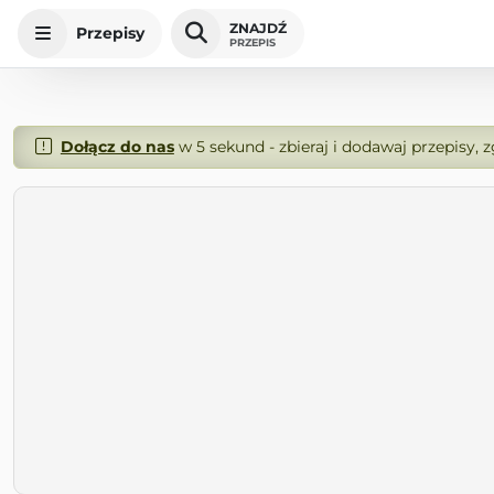
ZNAJDŹ
Przepisy
PRZEPIS
Dołącz do nas
w 5 sekund - zbieraj i dodawaj przepisy, 