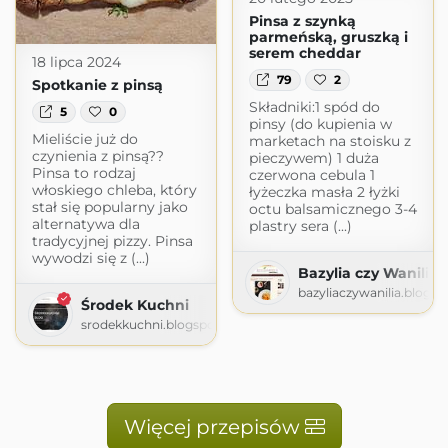
Pinsa z szynką
parmeńską, gruszką i
serem cheddar
18 lipca 2024
79
2
Spotkanie z pinsą
Składniki:1 spód do
5
0
pinsy (do kupienia w
Mieliście już do
marketach na stoisku z
czynienia z pinsą??
pieczywem) 1 duża
Pinsa to rodzaj
czerwona cebula 1
włoskiego chleba, który
łyżeczka masła 2 łyżki
stał się popularny jako
octu balsamicznego 3-4
alternatywa dla
plastry sera (...)
tradycyjnej pizzy. Pinsa
wywodzi się z (...)
Bazylia czy Wanilia
bazyliaczywanilia.blogs
Środek Kuchni
srodekkuchni.blogspot.com
Więcej przepisów