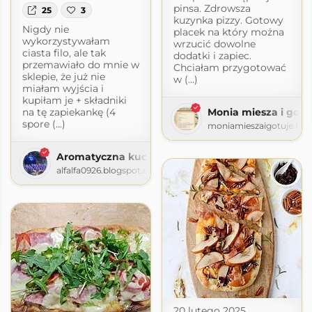
pinsa. Zdrowsza
25
3
kuzynka pizzy. Gotowy
Nigdy nie
placek na który można
wykorzystywałam
wrzucić dowolne
ciasta filo, ale tak
dodatki i zapiec.
przemawiało do mnie w
Chciałam przygotować
sklepie, że już nie
w (...)
miałam wyjścia i
kupiłam je + składniki
na tę zapiekankę (4
Monia miesza i gotu
spore (...)
moniamieszaigotuje.blo
Aromatyczna kuchnia
alfalfa0926.blogspot.com
nych
ych.pl
20 lutego 2025