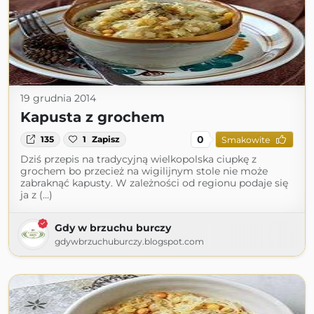
19 grudnia 2014
Kapusta z grochem
0
135
1
Zapisz
Smakowite
Dziś przepis na tradycyjną wielkopolska ciupkę z
grochem bo przecież na wigilijnym stole nie może
zabraknąć kapusty. W zależności od regionu podaje się
ja z (...)
Gdy w brzuchu burczy
gdywbrzuchuburczy.blogspot.com