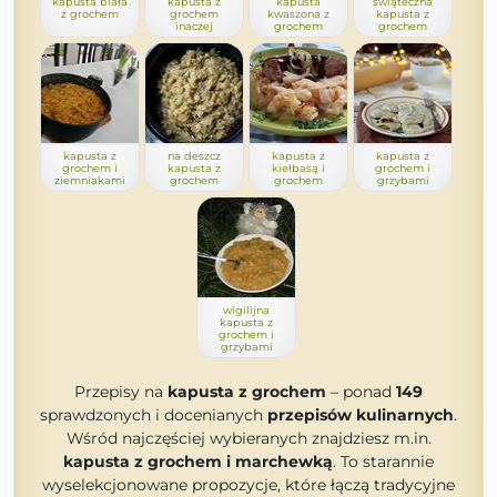
kapusta biała
kapusta z
kapusta
świąteczna
z grochem
grochem
kwaszona z
kapusta z
inaczej
grochem
grochem
kapusta z
na deszcz
kapusta z
kapusta z
grochem i
kapusta z
kiełbasą i
grochem i
ziemniakami
grochem
grochem
grzybami
wigilijna
kapusta z
grochem i
grzybami
Przepisy na
kapusta z grochem
– ponad
149
sprawdzonych i docenianych
przepisów kulinarnych
.
Wśród najczęściej wybieranych znajdziesz m.in.
kapusta z grochem i marchewką
. To starannie
wyselekcjonowane propozycje, które łączą tradycyjne