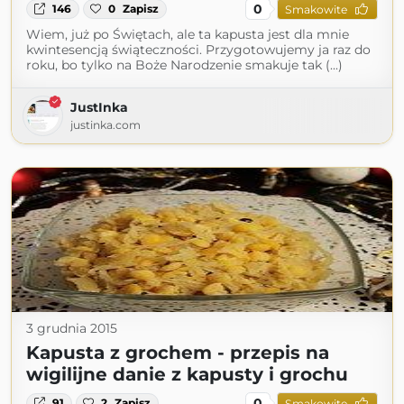
0
146
0
Zapisz
Smakowite
Wiem, już po Świętach, ale ta kapusta jest dla mnie
kwintesencją świąteczności. Przygotowujemy ja raz do
roku, bo tylko na Boże Narodzenie smakuje tak (...)
JustInka
justinka.com
3 grudnia 2015
Kapusta z grochem - przepis na
wigilijne danie z kapusty i grochu
0
91
2
Zapisz
Smakowite