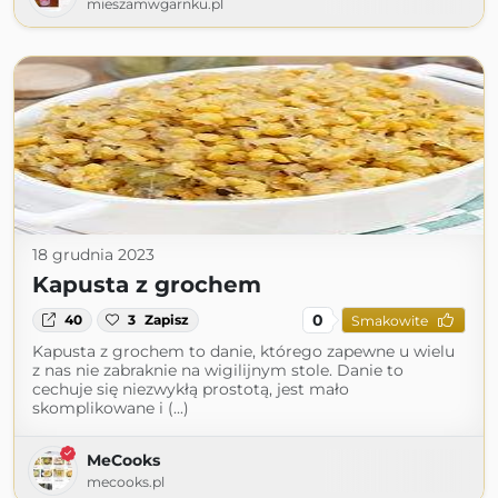
mieszamwgarnku.pl
18 grudnia 2023
Kapusta z grochem
0
40
3
Zapisz
Smakowite
Kapusta z grochem to danie, którego zapewne u wielu
z nas nie zabraknie na wigilijnym stole. Danie to
cechuje się niezwykłą prostotą, jest mało
skomplikowane i (...)
MeCooks
mecooks.pl