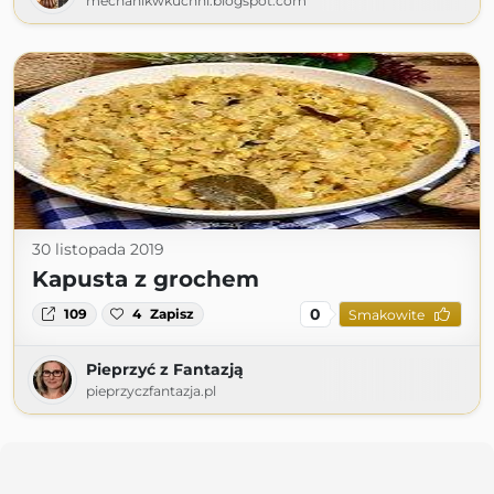
mechanikwkuchni.blogspot.com
30 listopada 2019
Kapusta z grochem
0
109
4
Zapisz
Smakowite
Pieprzyć z Fantazją
pieprzyczfantazja.pl