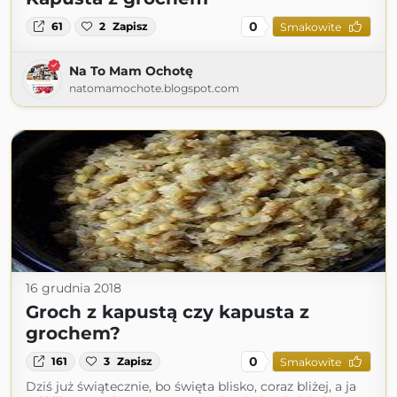
0
61
2
Zapisz
Smakowite
Na To Mam Ochotę
natomamochote.blogspot.com
16 grudnia 2018
Groch z kapustą czy kapusta z
grochem?
0
161
3
Zapisz
Smakowite
Dziś już świątecznie, bo święta blisko, coraz bliżej, a ja