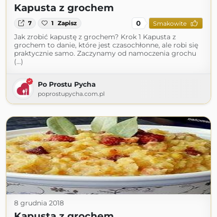
Kapusta z grochem
0
7
1
Zapisz
Smakowite
Jak zrobić kapustę z grochem? Krok 1 Kapusta z
grochem to danie, które jest czasochłonne, ale robi się
praktycznie samo. Zaczynamy od namoczenia grochu
(...)
Po Prostu Pycha
poprostupycha.com.pl
8 grudnia 2018
Kapusta z grochem