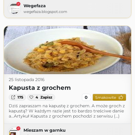
Wegefaza
wegefaza.blogspot.com
25 listopada 2016
Kapusta z grochem
0
175
4
Zapisz
Smakowite
Dziś zapraszam na kapustę z grochem. A może groch z
kapustą? W każdym razie jest to bardzo treściwe danie
a...Artykuł Kapusta z grochem pochodzi z serwisu (...)
Mieszam w garnku