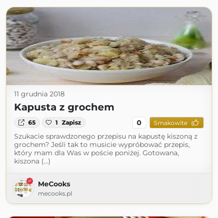
11 grudnia 2018
Kapusta z grochem
0
65
1
Zapisz
Smakowite
Szukacie sprawdzonego przepisu na kapustę kiszoną z
grochem? Jeśli tak to musicie wypróbować przepis,
który mam dla Was w poście poniżej. Gotowana,
kiszona (...)
MeCooks
mecooks.pl