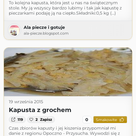
To kolejna kapusta, która jest u nas na świątecznym
stole. My ją wszyscy bardzo lubimy i tak jak kapustę z
pieczarkami podaję ją na ciepło.Składniki:0,5 kg (...)
Ala piecze i gotuje
ala-piecze.blogspot.com
19 września 2015
Kapusta z grochem
0
119
2
Zapisz
Smakowite
Czas zbiorów kapusty i jej kiszenia przypomniał mi
danie z regionu Opoczno - Przysucha. Wywodzi się z