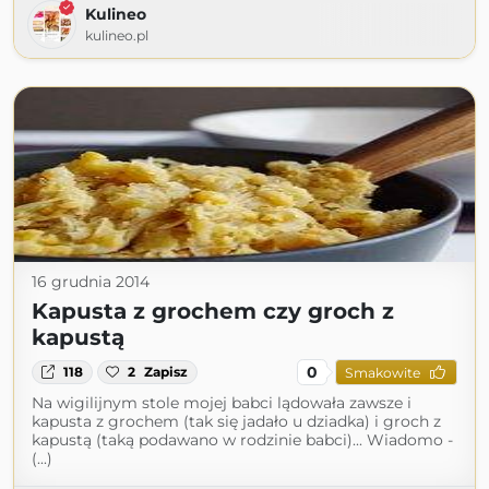
Kulineo
kulineo.pl
16 grudnia 2014
Kapusta z grochem czy groch z
kapustą
0
118
2
Zapisz
Smakowite
Na wigilijnym stole mojej babci lądowała zawsze i
kapusta z grochem (tak się jadało u dziadka) i groch z
kapustą (taką podawano w rodzinie babci)... Wiadomo -
(...)