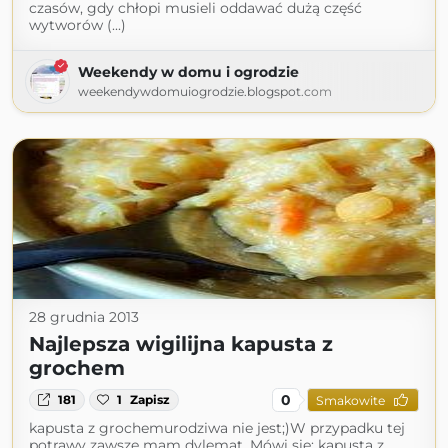
czasów, gdy chłopi musieli oddawać dużą część
wytworów (...)
Weekendy w domu i ogrodzie
weekendywdomuiogrodzie.blogspot.com
28 grudnia 2013
Najlepsza wigilijna kapusta z
grochem
0
181
1
Zapisz
Smakowite
kapusta z grochemurodziwa nie jest;)W przypadku tej
potrawy zawsze mam dylemat. Mówi się: kapusta z