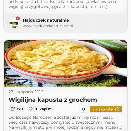
od kilkunastu lat na Boże Narodzenie (a właściwie na
wigilię) przygotowuję groch z kapustą. To nie (...)
Hajduczek naturalnie
www.hajduczeknaturalnie.pl
27 listopada 2016
Wigilijna kapusta z grochem
0
170
9
Zapisz
Smakowite
Do Bożego Narodzenia został już mniej niż miesiąc
więc czas najwyższy pomyśleć o świątecznym menu.
Na wigilijnym stole w mojej rodzinie nigdy nie może (...)