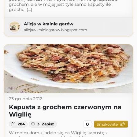
grochem, ale w mojej jest tyle samo kapusty ile
grochu, (...)
Alicja w krainie garów
alicjawkrainiegarow.blogspot.com
23 grudnia 2012
Kapusta z grochem czerwonym na
Wigilię
0
204
3
Zapisz
Smakowite
W moim domu jadało się na Wigilię kapustę z