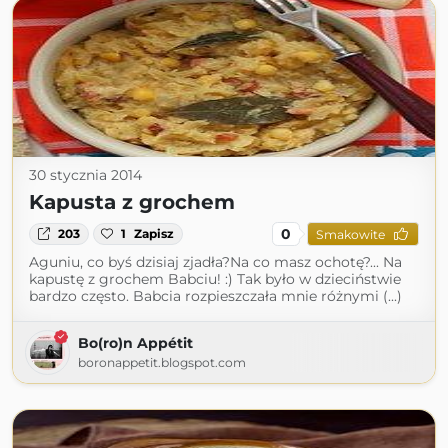
30 stycznia 2014
Kapusta z grochem
0
203
1
Zapisz
Smakowite
Aguniu, co byś dzisiaj zjadła?Na co masz ochotę?... Na
kapustę z grochem Babciu! :) Tak było w dzieciństwie
bardzo często. Babcia rozpieszczała mnie różnymi (...)
Bo(ro)n Appétit
boronappetit.blogspot.com