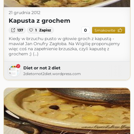
21 grudnia 2012
Kapusta z grochem
0
137
1
Zapisz
Smakowite
Kiedy w brzuchu pusto w głowie groch z kapustą -
mawiał Jan Onufry Zagłoba. Na Wigilię proponujemy
więc coś na zapełnienie brzuszka, czyli kapustę z
grochem ;) (...)
Diet or not 2 diet
2dietornot2diet.wordpress.com