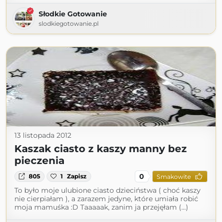
Słodkie Gotowanie
slodkiegotowanie.pl
13 listopada 2012
Kaszak ciasto z kaszy manny bez
pieczenia
0
805
1
Zapisz
Smakowite
To było moje ulubione ciasto dzieciństwa ( choć kaszy
nie cierpiałam ), a zarazem jedyne, które umiała robić
moja mamuśka :D Taaaaak, zanim ja przejęłam (...)