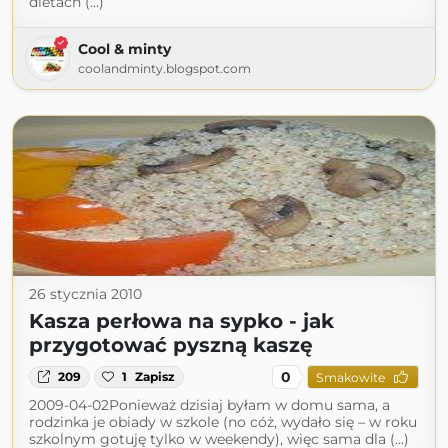
dietach (...)
Cool & minty
coolandminty.blogspot.com
26 stycznia 2010
Kasza perłowa na sypko - jak
przygotować pyszną kaszę
0
209
1
Zapisz
Smakowite
2009-04-02Ponieważ dzisiaj byłam w domu sama, a
rodzinka je obiady w szkole (no cóż, wydało się – w roku
szkolnym gotuję tylko w weekendy), więc sama dla (...)