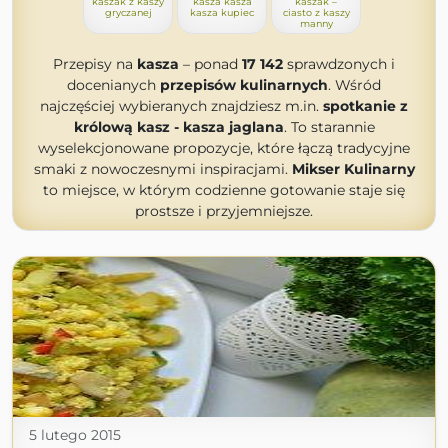
kaszak z kaszy
kasza kasza
kaszak –
gryczanej
kasza kupiec
ciasto z kaszy
manny
Przepisy na
kasza
– ponad
17 142
sprawdzonych i
docenianych
przepisów kulinarnych
. Wśród
najczęściej wybieranych znajdziesz m.in.
spotkanie z
królową kasz - kasza jaglana
. To starannie
wyselekcjonowane propozycje, które łączą tradycyjne
smaki z nowoczesnymi inspiracjami.
Mikser Kulinarny
to miejsce, w którym codzienne gotowanie staje się
prostsze i przyjemniejsze.
5 lutego 2015