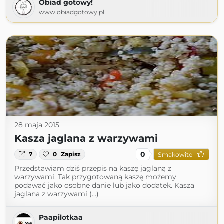
Obiad gotowy!
www.obiadgotowy.pl
28 maja 2015
Kasza jaglana z warzywami
0
7
0
Zapisz
Smakowite
Przedstawiam dziś przepis na kaszę jaglaną z
warzywami. Tak przygotowaną kaszę możemy
podawać jako osobne danie lub jako dodatek. Kasza
jaglana z warzywami (...)
Paapilotkaa