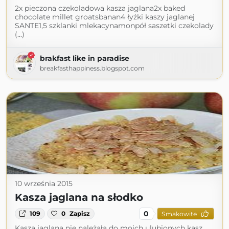
2x pieczona czekoladowa kasza jaglana2x baked
chocolate millet groatsbanan4 łyżki kaszy jaglanej
SANTE1,5 szklanki mlekacynamonpół saszetki czekolady
(...)
brakfast like in paradise
breakfasthappiness.blogspot.com
10 września 2015
Kasza jaglana na słodko
0
109
0
Zapisz
Smakowite
Kasza jaglana nie należała do moich ulubionych kasz.