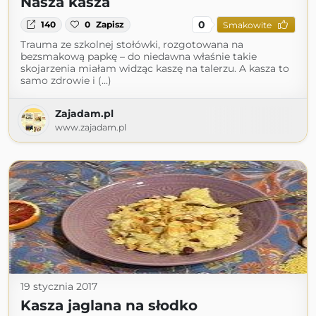
Nasza kasza
0
140
0
Zapisz
Smakowite
Trauma ze szkolnej stołówki, rozgotowana na
bezsmakową papkę – do niedawna właśnie takie
skojarzenia miałam widząc kaszę na talerzu. A kasza to
samo zdrowie i (...)
Zajadam.pl
www.zajadam.pl
19 stycznia 2017
Kasza jaglana na słodko