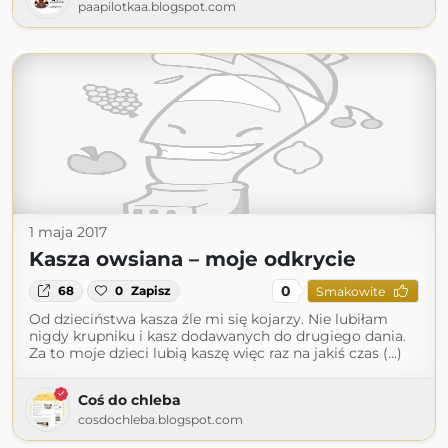
paapilotkaa.blogspot.com
1 maja 2017
Kasza owsiana – moje odkrycie
0
68
0
Zapisz
Smakowite
Od dzieciństwa kasza źle mi się kojarzy. Nie lubiłam
nigdy krupniku i kasz dodawanych do drugiego dania.
Za to moje dzieci lubią kaszę więc raz na jakiś czas (...)
Coś do chleba
cosdochleba.blogspot.com