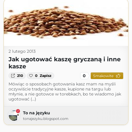
2 lutego 2013
Jak ugotować kaszę gryczaną i inne
kasze
0
210
0
Zapisz
Smakowite
Mówiąc o sposobach gotowania kasz mam na myśli
oczywiście tradycyjne kasze, kupione na targu lub
młynie, a nie gotowce w torebkach, bo te wiadomo jak
ugotować (...)
To na języku
tonajezyku.blogspot.com