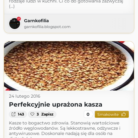
rodzaje ludzi w kuchni. Ci co do gotowania zazwyczaj
(...)
Garnkofilia
garnkofilia.blogspot.com
24 lutego 2016
Perfekcyjnie uprażona kasza
0
143
3
Zapisz
Smakowite
Kasze to bogactwo zdrowia. Stanowią wartościowe
źródło węglowodanów. Są lekkostrawne, odżywcze i
antywirusowe. Doskonale nadają się dla osób na