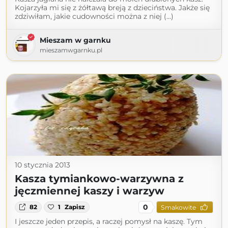
Kojarzyła mi się z żółtawą breją z dzieciństwa. Jakże się
zdziwiłam, jakie cudowności można z niej (...)
Mieszam w garnku
mieszamwgarnku.pl
10 stycznia 2013
Kasza tymiankowo-warzywna z
jęczmiennej kaszy i warzyw
0
82
1
Zapisz
Smakowite
I jeszcze jeden przepis, a raczej pomysł na kaszę. Tym