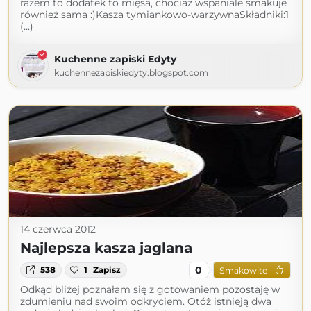
razem to dodatek to mięsa, chociaż wspaniale smakuje
również sama :)Kasza tymiankowo-warzywnaSkładniki:1
(...)
Kuchenne zapiski Edyty
kuchennezapiskiedyty.blogspot.com
14 czerwca 2012
Najlepsza kasza jaglana
0
538
1
Zapisz
Smakowite
Odkąd bliżej poznałam się z gotowaniem pozostaję w
zdumieniu nad swoim odkryciem. Otóż istnieją dwa