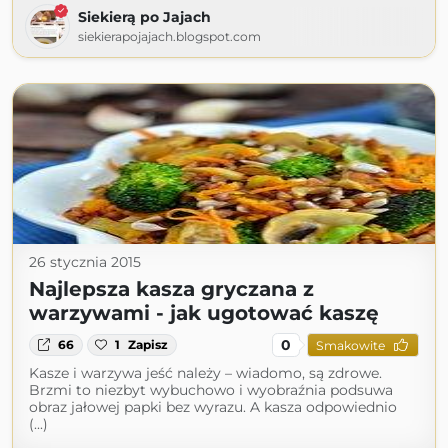
Siekierą po Jajach
siekierapojajach.blogspot.com
26 stycznia 2015
Najlepsza kasza gryczana z
warzywami - jak ugotować kaszę
0
66
1
Zapisz
Smakowite
Kasze i warzywa jeść należy – wiadomo, są zdrowe.
Brzmi to niezbyt wybuchowo i wyobraźnia podsuwa
obraz jałowej papki bez wyrazu. A kasza odpowiednio
(...)