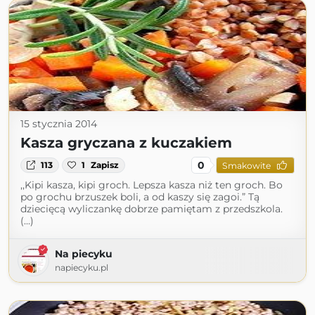
15 stycznia 2014
Kasza gryczana z kuczakiem
0
113
1
Zapisz
Smakowite
,,Kipi kasza, kipi groch. Lepsza kasza niż ten groch. Bo
po grochu brzuszek boli, a od kaszy się zagoi.” Tą
dziecięcą wyliczankę dobrze pamiętam z przedszkola.
(...)
Na piecyku
napiecyku.pl