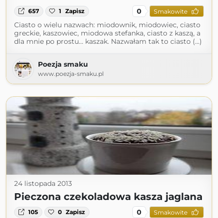
0
657
1
Zapisz
Smakowite
Ciasto o wielu nazwach: miodownik, miodowiec, ciasto
greckie, kaszowiec, miodowa stefanka, ciasto z kaszą, a
dla mnie po prostu… kaszak. Nazwałam tak to ciasto (...)
Poezja smaku
www.poezja-smaku.pl
24 listopada 2013
Pieczona czekoladowa kasza jaglana
0
105
0
Zapisz
Smakowite