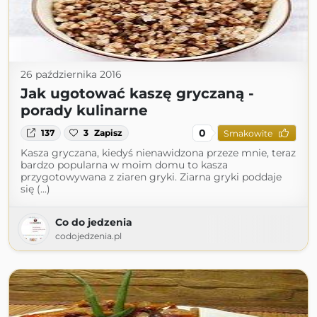
26 października 2016
Jak ugotować kaszę gryczaną -
porady kulinarne
0
137
3
Zapisz
Smakowite
Kasza gryczana, kiedyś nienawidzona przeze mnie, teraz
bardzo popularna w moim domu to kasza
przygotowywana z ziaren gryki. Ziarna gryki poddaje
się (...)
Co do jedzenia
codojedzenia.pl