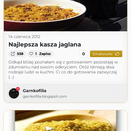
14 czerwca 2012
Najlepsza kasza jaglana
0
538
1
Zapisz
Smakowite
Odkąd bliżej poznałam się z gotowaniem pozostaję w
zdumieniu nad swoim odkryciem. Otóż istnieją dwa
rodzaje ludzi w kuchni. Ci co do gotowania zazwyczaj
(...)
Garnkofilia
garnkofilia.blogspot.com