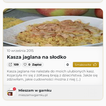
10 września 2015
Kasza jaglana na słodko
0
109
0
Zapisz
Smakowite
Kasza jaglana nie należała do moich ulubionych kasz.
Kojarzyła mi się z żółtawą breją z dzieciństwa. Jakże się
zdziwiłam, jakie cudowności można z niej (...)
Mieszam w garnku
mieszamwgarnku.pl