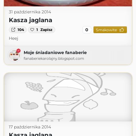
31 października 2014
Kasza jaglana
0
104
1
Zapisz
Smakowite
Heej
Moje śniadaniowe fanaberie
fanaberiekarolajny.blogspot.com
17 października 2014
Kasza jaglana