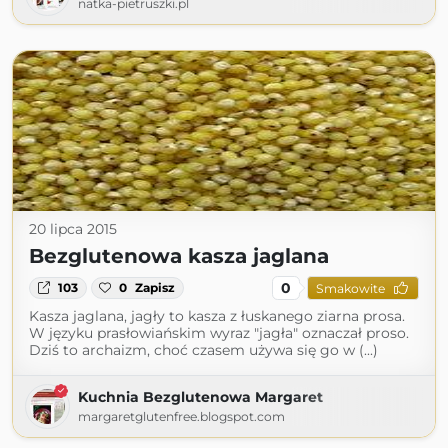
natka-pietruszki.pl
20 lipca 2015
Bezglutenowa kasza jaglana
0
103
0
Zapisz
Smakowite
Kasza jaglana, jagły to kasza z łuskanego ziarna prosa.
W języku prasłowiańskim wyraz "jagła" oznaczał proso.
Dziś to archaizm, choć czasem używa się go w (...)
Kuchnia Bezglutenowa Margaret
margaretglutenfree.blogspot.com