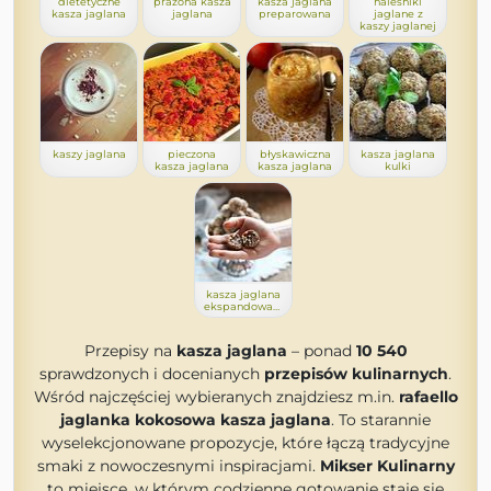
dietetyczne
prażona kasza
kasza jaglana
naleśniki
kasza jaglana
jaglana
preparowana
jaglane z
kaszy jaglanej
kaszy jaglana
pieczona
błyskawiczna
kasza jaglana
kasza jaglana
kasza jaglana
kulki
kasza jaglana
ekspandowana
Przepisy na
kasza jaglana
– ponad
10 540
sprawdzonych i docenianych
przepisów kulinarnych
.
Wśród najczęściej wybieranych znajdziesz m.in.
rafaello
jaglanka kokosowa kasza jaglana
. To starannie
wyselekcjonowane propozycje, które łączą tradycyjne
smaki z nowoczesnymi inspiracjami.
Mikser Kulinarny
to miejsce, w którym codzienne gotowanie staje się