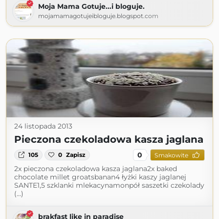
Moja Mama Gotuje...i bloguje.
mojamamagotujeibloguje.blogspot.com
24 listopada 2013
Pieczona czekoladowa kasza jaglana
0
105
0
Zapisz
Smakowite
2x pieczona czekoladowa kasza jaglana2x baked
chocolate millet groatsbanan4 łyżki kaszy jaglanej
SANTE1,5 szklanki mlekacynamonpół saszetki czekolady
(...)
brakfast like in paradise