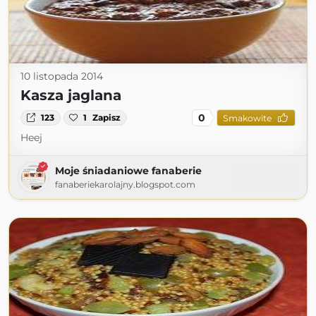
10 listopada 2014
Kasza jaglana
0
123
1
Zapisz
Smakowite
Heej
Moje śniadaniowe fanaberie
fanaberiekarolajny.blogspot.com