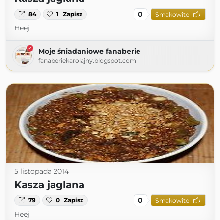
0
84
1
Zapisz
Smakowite
Heej
Moje śniadaniowe fanaberie
fanaberiekarolajny.blogspot.com
5 listopada 2014
Kasza jaglana
0
79
0
Zapisz
Smakowite
Heej