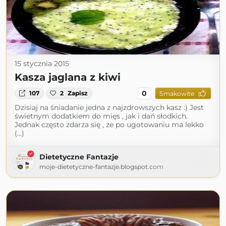
15 stycznia 2015
Kasza jaglana z kiwi
0
107
2
Zapisz
Smakowite
Dzisiaj na śniadanie jedna z najzdrowszych kasz :) Jest
świetnym dodatkiem do mięs , jak i dań słodkich.
Jednak często zdarza się , ze po ugotowaniu ma lekko
(...)
Dietetyczne Fantazje
moje-dietetyczne-fantazje.blogspot.com