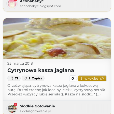
Achbababyc
achbababyc.blogspot.com
25 marca 2018
Cytrynowa kasza jaglana
0
72
1
Zapisz
Smakowite
Orzeźwiająca, cytrynowa kasza jaglana z kokosową
nutą. Brzmi trochę jak idealny, ciężki, cytrynowy sernik.
Przecież wszyscy lubią serniki :). Kasza na słodko? (...)
Słodkie Gotowanie
slodkiegotowanie.pl