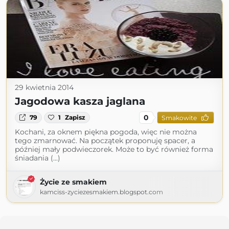
29 kwietnia 2014
Jagodowa kasza jaglana
0
79
1
Zapisz
Smakowite
Kochani, za oknem piękna pogoda, więc nie można
tego zmarnować. Na początek proponuję spacer, a
później mały podwieczorek. Może to być również forma
śniadania (...)
Życie ze smakiem
kamciss-zyciezesmakiem.blogspot.com