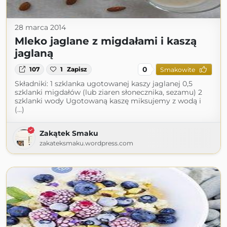
28 marca 2014
Mleko jaglane z migdałami i kaszą
jaglaną
0
107
1
Zapisz
Smakowite
Składniki: 1 szklanka ugotowanej kaszy jaglanej 0,5
szklanki migdałów (lub ziaren słonecznika, sezamu) 2
szklanki wody Ugotowaną kaszę miksujemy z wodą i
(...)
Zakątek Smaku
zakateksmaku.wordpress.com