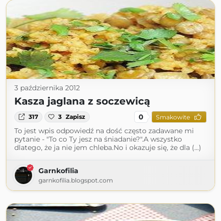
3 października 2012
Kasza jaglana z soczewicą
0
317
3
Zapisz
Smakowite
To jest wpis odpowiedź na dość często zadawane mi
pytanie - "To co Ty jesz na śniadanie?".A wszystko
dlatego, że ja nie jem chleba.No i okazuje się, że dla (...)
Garnkofilia
garnkofilia.blogspot.com