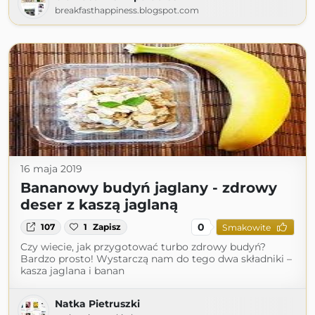
breakfasthappiness.blogspot.com
16 maja 2019
Bananowy budyń jaglany - zdrowy
deser z kaszą jaglaną
0
107
1
Zapisz
Smakowite
Czy wiecie, jak przygotować turbo zdrowy budyń?
Bardzo prosto! Wystarczą nam do tego dwa składniki –
kasza jaglana i banan
Natka Pietruszki