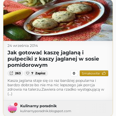
24 września 2014
Jak gotować kaszę jaglaną i
pulpeciki z kaszy jaglanej w sosie
pomidorowym
0
263
7
Zapisz
Smakowite
Kasza jaglana staje się co raz bardziej popularna i
bardzo dobrze bo nie ma nic lepszego jak porcja
zdrowia na talerzu.Zawiera ona rzadko występującą w
(...)
Kulinarny poradnik
kulinarnyporadnik.blogspot.com