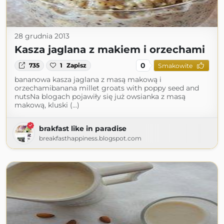
28 grudnia 2013
Kasza jaglana z makiem i orzechami
0
735
1
Zapisz
Smakowite
bananowa kasza jaglana z masą makową i
orzechamibanana millet groats with poppy seed and
nutsNa blogach pojawiły się już owsianka z masą
makową, kluski (...)
brakfast like in paradise
breakfasthappiness.blogspot.com