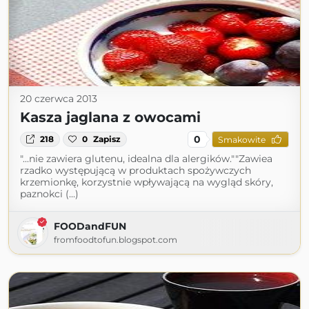
20 czerwca 2013
Kasza jaglana z owocami
0
218
0
Zapisz
Smakowite
"...nie zawiera glutenu, idealna dla alergików.""Zawiea
rzadko występującą w produktach spożywczych
krzemionkę, korzystnie wpływającą na wygląd skóry,
paznokci (...)
FOODandFUN
fromfoodtofun.blogspot.com