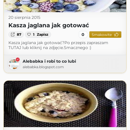
20 sierpnia 2015
Kasza jaglana jak gotować
0
87
1
Zapisz
Smakowite
Kasza jaglana jak gotować?Po przepis zapraszam
TUTAJ lub kliknij na zdjęcie.Smacznego :)
Alebabka i robi to co lubi
alebabka.blogspot.com