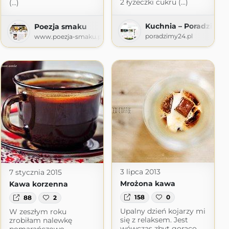
2 łyżeczki cukru (...)
(...)
Kuchnia – Poradzimy2
Poezja smaku
poradzimy24.pl
www.poezja-smaku.pl
3 lipca 2013
7 stycznia 2015
Mrożona kawa
Kawa korzenna
158
0
88
2
Upalny dzień kojarzy mi
W zeszłym roku
się z relaksem. Jest
zrobiłam nalewkę
kach
wówczas zbyt gorąco,