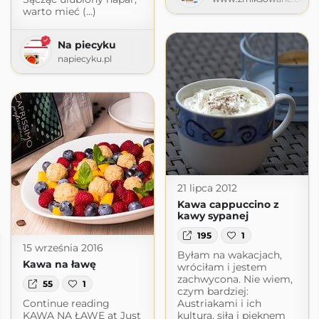
warto mieć (...)
Na piecyku
napiecyku.pl
21 lipca 2012
Kawa cappuccino z
kawy sypanej
195
1
15 września 2016
Byłam na wakacjach,
Kawa na ławę
wróciłam i jestem
zachwycona. Nie wiem,
55
1
czym bardziej:
Continue reading
Austriakami i ich
KAWA NA ŁAWĘ at Just
kulturą, siłą i pięknem