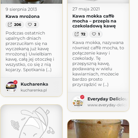
27 maja 2021
9 sierpnia 2013
Kawa mokka caffè
Kawa mrożona
mocha – przepis na
206
2
czekoladową kawę
Podczas ostatnich
72
1
upalnych dniach
Kawa mokka, nazywana
przerzuciłam się na
również caffè mocha, to
wyczekaną już kawę
połączenie kawy i
mrożoną:) Uwielbiam
czekolady. Tę
kawę, całą jej otoczkę i
przepyszną kawę,
wszystko, co się z nią
podawaną w wielu
kojarzy. Spotkania (...)
kawiarniach, możecie
bardzo prosto
Kucharenka
przyrządzić w (...)
kucharenka.pl
Everyday Delicious
www.everyday-delicious.pl