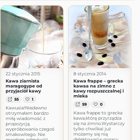
22 stycznia 2015
8 stycznia 2014
Kawa ziarnista
Kawa frappe – grecka
maragogype od
kawaa na zimno z
przyjaciół kawy
kawy rozpuszczalnej i
mleka
55
1
59
0
Kawusia!Niedawno
Kawa frappe to grecka
otrzymałam bardzo
kawa,którą przyrządza
miłą wiadomość z
się na zimno.Wystarczy
propozycją
tylko chwilkai już
wypróbowania czegoś
mix
możemy się nią
smakowitego. Nie
delektowaćw gorący
mogłam odmówić!