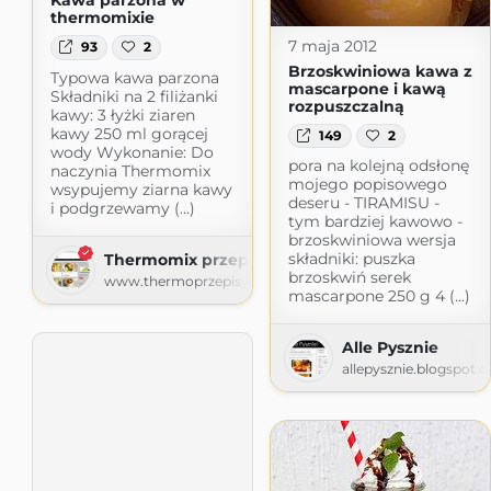
Kawa parzona w
thermomixie
7 maja 2012
93
2
Brzoskwiniowa kawa z
Typowa kawa parzona
mascarpone i kawą
Składniki na 2 filiżanki
rozpuszczalną
kawy: 3 łyżki ziaren
kawy 250 ml gorącej
149
2
wody Wykonanie: Do
pora na kolejną odsłonę
naczynia Thermomix
mojego popisowego
wsypujemy ziarna kawy
deseru - TIRAMISU -
i podgrzewamy (...)
tym bardziej kawowo -
brzoskwiniowa wersja
składniki: puszka
Thermomix przepisy
brzoskwiń serek
www.thermoprzepisy.pl
mascarpone 250 g 4 (...)
Alle Pysznie
allepysznie.blogspot.