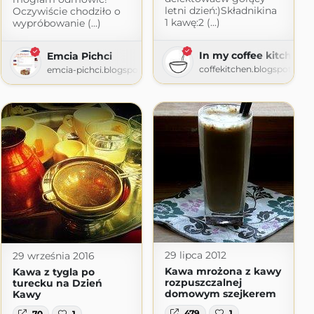
letni dzień:)Składnikina
Oczywiście chodziło o
1 kawę:2 (...)
wypróbowanie (...)
In my coffee kitchen
Emcia Pichci
coffekitchen.blogspot.com
emcia-pichci.blogspot.com
29 lipca 2012
29 września 2016
Kawa mrożona z kawy
Kawa z tygla po
rozpuszczalnej
turecku na Dzień
domowym szejkerem
Kawy
479
1
70
1