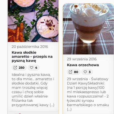
20 października 2016
Kawa słodkie
amaretto – przepis na
29 września 2016
pyszną kawę
Kawa orzechowa
250
4
80
3
Idealna i pyszna kawa,
to dla mnie… amaretto i
29 września - Światowy
słodkie dodatki. Gdy
Dzień KawySkładniki:
mam troszkę więcej
(na 1 porcję kawy)100
czasu i chcę sobie
ml mlekaespresso lub
umilić dzień właśnie
kawa rozpuszczalna1 - 2
filiżanka tak
łyżeczki syropu
przygotowanej kawy (...)
barmańskiego o smaku
(...)