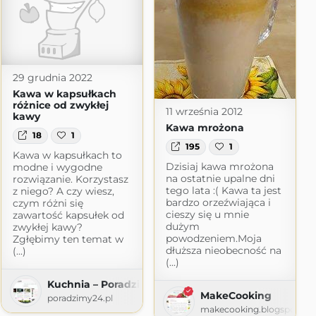
29 grudnia 2022
Kawa w kapsułkach
różnice od zwykłej
11 września 2012
kawy
Kawa mrożona
18
1
195
1
Kawa w kapsułkach to
Dzisiaj kawa mrożona
modne i wygodne
na ostatnie upalne dni
rozwiązanie. Korzystasz
tego lata :( Kawa ta jest
z niego? A czy wiesz,
przepisy
bardzo orzeźwiająca i
czym różni się
cieszy się u mnie
zawartość kapsułek od
dużym
zwykłej kawy?
powodzeniem.Moja
Zgłębimy ten temat w
dłuższa nieobecność na
(...)
(...)
Kuchnia – Poradzimy24.pl
MakeCooking
poradzimy24.pl
makecooking.blogspot.co