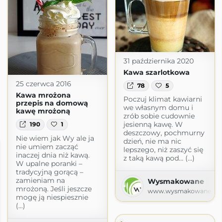
31 października 2020
Kawa szarlotkowa
25 czerwca 2016
78
5
Kawa mrożona
Poczuj klimat kawiarni
przepis na domową
we własnym domu i
kawę mrożoną
zrób sobie cudownie
jesienną kawę. W
190
1
deszczowy, pochmurny
Nie wiem jak Wy ale ja
dzień, nie ma nic
nie umiem zacząć
lepszego, niż zaszyć się
inaczej dnia niż kawą.
z taką kawą pod… (...)
W upalne poranki –
tradycyjną gorącą –
zamieniam na
Wysmakowane
mrożoną. Jeśli jeszcze
www.wysmakowane.pl
mogę ją niespiesznie
(...)