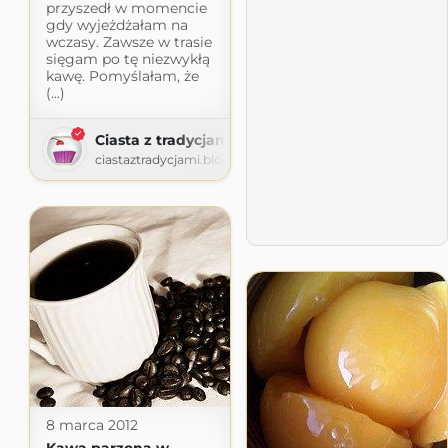
przyszedł w momencie
gdy wyjeżdżałam na
wczasy. Zawsze w trasie
sięgam po tę niezwykłą
kawę. Pomyślałam, że
(...)
Ciasta z tradycjami
ciastaztradycjami.blogspot.com
8 marca 2012