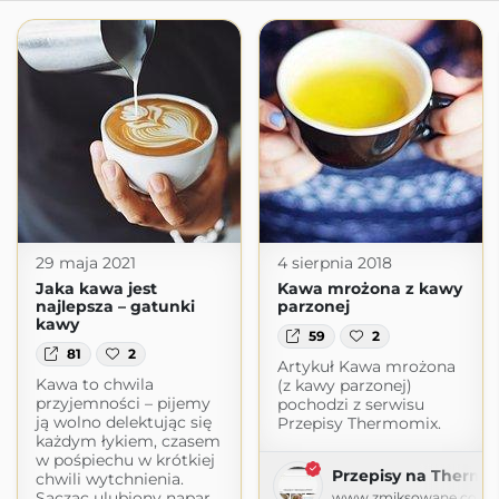
29 maja 2021
4 sierpnia 2018
Jaka kawa jest
Kawa mrożona z kawy
najlepsza – gatunki
parzonej
kawy
59
2
81
2
Artykuł Kawa mrożona
Kawa to chwila
(z kawy parzonej)
przyjemności – pijemy
pochodzi z serwisu
ją wolno delektując się
Przepisy Thermomix.
każdym łykiem, czasem
w pośpiechu w krótkiej
Przepisy na Thermo
chwili wytchnienia.
Sącząc ulubiony napar,
www.zmiksowane.com