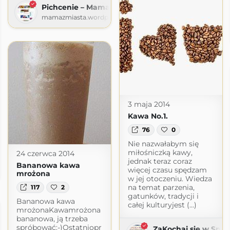
Pichcenie – Mama z miasta
mamazmiasta.wordpress.com
3 maja 2014
Kawa No.1.
76
0
Nie nazwałabym się
miłośniczką kawy,
24 czerwca 2014
jednak teraz coraz
Bananowa kawa
więcej czasu spędzam
mrożona
com
w jej otoczeniu. Wiedza
na temat parzenia,
117
2
gatunków, tradycji i
Bananowa kawa
całej kulturyjest (...)
mrożonaKawamrożona
bananowa, ją trzeba
spróbować:-)Ostatniopr
ZaKochaj się w Sma