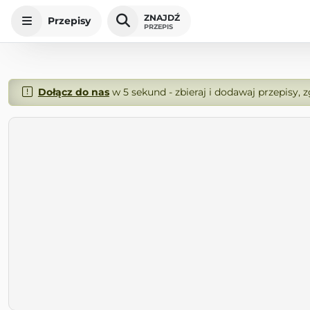
ZNAJDŹ
Przepisy
PRZEPIS
Dołącz do nas
w 5 sekund - zbieraj i dodawaj przepisy, 