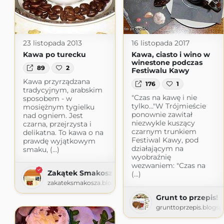
23 listopada 2013
16 listopada 2017
Kawa po turecku
Kawa, ciasto i wino w
winestone podczas
89
2
Festiwalu Kawy
Kawa przyrządzana
176
1
tradycyjnym, arabskim
"Czas na kawę i nie
sposobem - w
tylko..."W Trójmieście
mosiężnym tygielku
ponownie zawitał
nad ogniem. Jest
niezwykle kuszący
czarna, przejrzysta i
czarnym trunkiem
delikatna. To kawa o na
Festiwal Kawy, pod
prawdę wyjątkowym
działającym na
smaku, (...)
wyobraźnię
wezwaniem: "Czas na
Zakątek Smakosza
(...)
zakateksmakosza.blogspot.com
Grunt to przepis!
grunttoprzepis.blogs