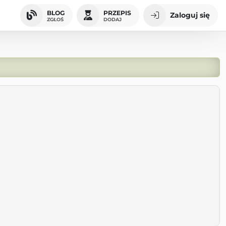
BLOG
PRZEPIS
Zaloguj się
ZGŁOŚ
DODAJ