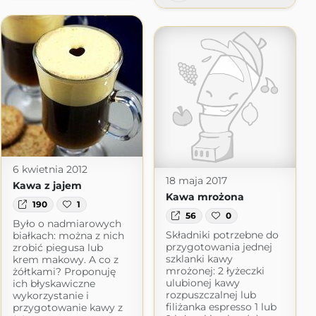
6 kwietnia 2012
18 maja 2017
Kawa z jajem
Kawa mrożona
190
1
56
0
Było o nadmiarowych
Składniki potrzebne do
białkach: można z nich
przygotowania jednej
zrobić piegusa lub
szklanki kawy
krem makowy. A co z
mrożonej: 2 łyżeczki
żółtkami? Proponuję
ulubionej kawy
ich błyskawiczne
rozpuszczalnej lub
wykorzystanie i
filiżanka espresso 1 lub
przygotowanie kawy z