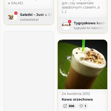
a SALAD.
gór, czy wspaniale
spędzonym czasem, a
(...)
Sałatki – Just a SALAD
justasalad.pl
Tygryskowa kuchni
tygryski-to-lubia.blogsp
24 kwietnia 2012
Kawa orzechowa
pot.com
306
1