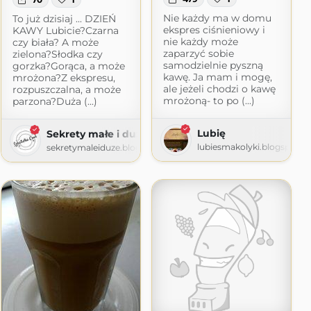
Nie każdy ma w domu
To już dzisiaj ... DZIEŃ
ekspres ciśnieniowy i
KAWY Lubicie?Czarna
nie każdy może
czy biała? A może
zaparzyć sobie
zielona?Słodka czy
a
samodzielnie pyszną
gorzka?Gorąca, a może
kawę. Ja mam i mogę,
mrożona?Z ekspresu,
ot.com
ale jeżeli chodzi o kawę
rozpuszczalna, a może
mrożoną- to po (...)
parzona?Duża (...)
Lubię
Sekrety małe i duże
lubiesmakolyki.blogspot.
sekretymaleiduze.blogspot.com