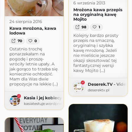
6 września 2013
słodkości
Mrożona kawa przepis
sci.blogspot.com
na oryginalną kawę
Mojito
24 sierpnia 2016
98
1
Kawa mrożona, kawa
lodowa
Kolejny bardzo prosty
przepis na smaczną,
70
0
oryginalną i szybka
Ostatnio trochę
kawę mrożoną. Jeżeli
ponarzekałam na
nie mieliście jeszcze
pogodę i proszę-
okazji skosztować tej
wróciły letnie upały. A
fantastycznej wersji
jak gorąco to trzeba się
kawy Mojito (...)
koniecznie ochłodzić.
Mam dla Was dwie
propozycje na lekkie (...)
Deserek.TV - Video 
deserektv.pl
Kasia i jej kobiecy świat » Kuchnia
kasiatestuje.wordpress.com