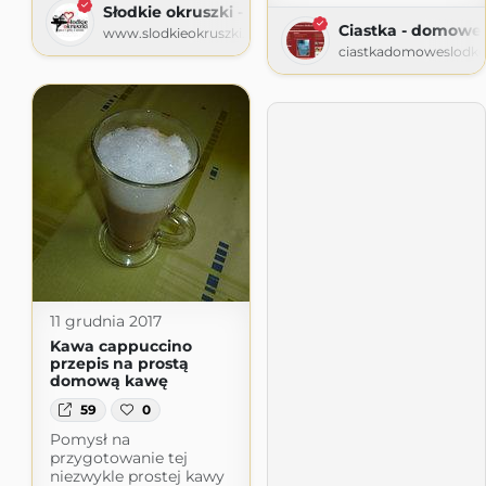
Słodkie okruszki - piecz i gotuj z sercem
Ciastka - domowe 
www.slodkieokruszki.pl
ciastkadomoweslodko
11 grudnia 2017
Kawa cappuccino
przepis na prostą
domową kawę
59
0
Pomysł na
przygotowanie tej
niezwykle prostej kawy