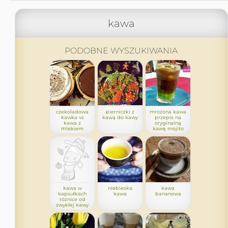
kawa
PODOBNE WYSZUKIWANIA
czekoladowa
pierniczki z
mrożona kawa
kawka vs
kawą do kawy
przepis na
kawa z
oryginalną
mlekiem
kawę mojito
kawa w
niebieska
kawa
kapsułkach
kawa
bananowa
różnice od
zwykłej kawy