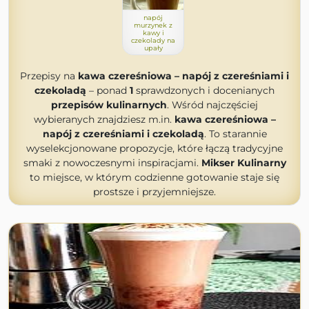
napój
murzynek z
kawy i
czekolady na
upały
Przepisy na
kawa czereśniowa – napój z czereśniami i
czekoladą
– ponad
1
sprawdzonych i docenianych
przepisów kulinarnych
. Wśród najczęściej
wybieranych znajdziesz m.in.
kawa czereśniowa –
napój z czereśniami i czekoladą
. To starannie
wyselekcjonowane propozycje, które łączą tradycyjne
smaki z nowoczesnymi inspiracjami.
Mikser Kulinarny
to miejsce, w którym codzienne gotowanie staje się
prostsze i przyjemniejsze.