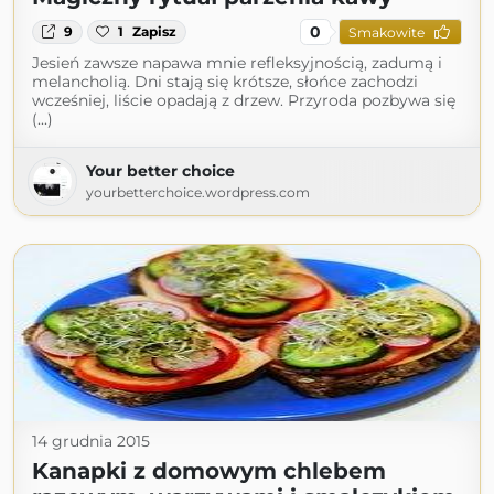
0
9
1
Zapisz
Smakowite
Jesień zawsze napawa mnie refleksyjnością, zadumą i
melancholią. Dni stają się krótsze, słońce zachodzi
wcześniej, liście opadają z drzew. Przyroda pozbywa się
(...)
Your better choice
yourbetterchoice.wordpress.com
14 grudnia 2015
Kanapki z domowym chlebem