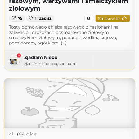
razowym, warzywami i smalczykiem
ziołowym
0
75
1
Zapisz
Smakowite
Tosty domowego chleba razowego z nasionami na
zakwasie i drożdżach posmarowane ziołowym
smalczykiem ziołowym, podane z wędliną sojową,
pomidorem, ogórkiem, (...)
Zjadłam Niebo
zjadlamniebo.blogspot.com
21 lipca 2026