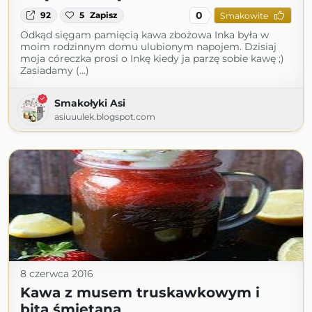
0
92
5
Zapisz
Smakowite
Odkąd sięgam pamięcią kawa zbożowa Inka była w
moim rodzinnym domu ulubionym napojem. Dzisiaj
moja córeczka prosi o Inkę kiedy ja parzę sobie kawę ;)
Zasiadamy (...)
Smakołyki Asi
asiuuulek.blogspot.com
8 czerwca 2016
Kawa z musem truskawkowym i
bitą śmietaną