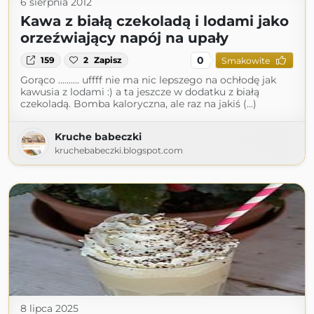
6 sierpnia 2012
Kawa z białą czekoladą i lodami jako
orzeźwiający napój na upały
0
159
2
Zapisz
Smakowite
Gorąco .......... uffff nie ma nic lepszego na ochłodę jak
kawusia z lodami :) a ta jeszcze w dodatku z białą
czekoladą. Bomba kaloryczna, ale raz na jakiś (...)
Kruche babeczki
kruchebabeczki.blogspot.com
8 lipca 2025