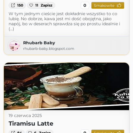
0
150
11
Zapisz
Smakowite
W tym jednym cieście jest dokładnie wszystko to co
lubię. No dobrze, kawa jest mi dość obojętna, jako
napój, bo w deserach sprawdza się po prostu idealnie i
(...)
Rhubarb Baby
rhubarb-baby.blogspot.com
19 czerwca 2025
Tiramisu Latte
0
84
6
Zapisz