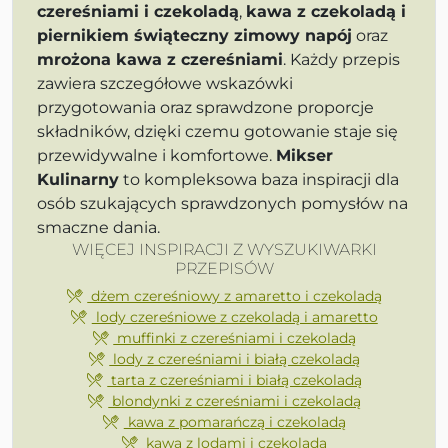
czereśniami i czekoladą
,
kawa z czekoladą i
piernikiem świąteczny zimowy napój
oraz
mrożona kawa z czereśniami
. Każdy przepis
zawiera szczegółowe wskazówki
przygotowania oraz sprawdzone proporcje
składników, dzięki czemu gotowanie staje się
przewidywalne i komfortowe.
Mikser
Kulinarny
to kompleksowa baza inspiracji dla
osób szukających sprawdzonych pomysłów na
smaczne dania.
WIĘCEJ INSPIRACJI Z WYSZUKIWARKI
PRZEPISÓW
dżem czereśniowy z amaretto i czekoladą
lody czereśniowe z czekoladą i amaretto
muffinki z czereśniami i czekoladą
lody z czereśniami i białą czekoladą
tarta z czereśniami i białą czekoladą
blondynki z czereśniami i czekoladą
kawa z pomarańczą i czekoladą
kawa z lodami i czekoladą