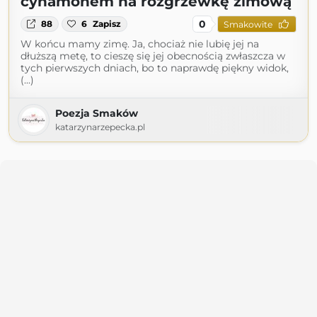
cynamonem na rozgrzewkę zimową
0
88
6
Zapisz
Smakowite
W końcu mamy zimę. Ja, chociaż nie lubię jej na
dłuższą metę, to cieszę się jej obecnością zwłaszcza w
tych pierwszych dniach, bo to naprawdę piękny widok,
(...)
Poezja Smaków
katarzynarzepecka.pl