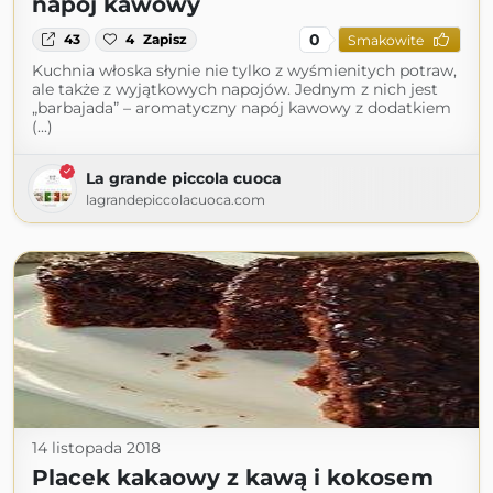
napój kawowy
0
43
4
Zapisz
Smakowite
Kuchnia włoska słynie nie tylko z wyśmienitych potraw,
ale także z wyjątkowych napojów. Jednym z nich jest
„barbajada” – aromatyczny napój kawowy z dodatkiem
(...)
La grande piccola cuoca
lagrandepiccolacuoca.com
14 listopada 2018
Placek kakaowy z kawą i kokosem