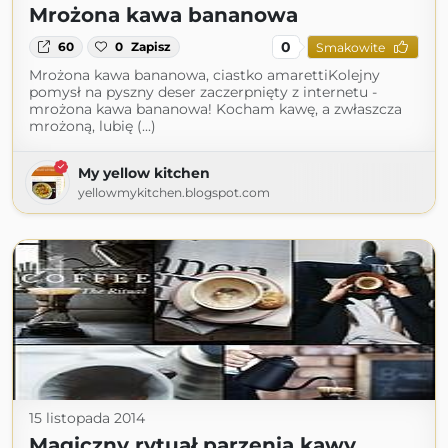
Mrożona kawa bananowa
0
60
0
Zapisz
Smakowite
Mrożona kawa bananowa, ciastko amarettiKolejny
pomysł na pyszny deser zaczerpnięty z internetu -
mrożona kawa bananowa! Kocham kawę, a zwłaszcza
mrożoną, lubię (...)
My yellow kitchen
yellowmykitchen.blogspot.com
15 listopada 2014
Magiczny rytuał parzenia kawy