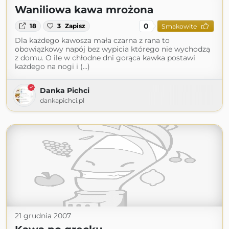
Waniliowa kawa mrożona
0
18
3
Zapisz
Smakowite
Dla każdego kawosza mała czarna z rana to
obowiązkowy napój bez wypicia którego nie wychodzą
z domu. O ile w chłodne dni gorąca kawka postawi
każdego na nogi i (...)
Danka Pichci
dankapichci.pl
21 grudnia 2007