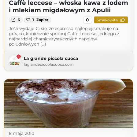
Caffè leccese – włoska kawa z lodem
i mlekiem migdałowym z Apulii
0
3
1
Zapisz
Smakowite
Jeśli wydaje Ci się, że espresso najlepiej smakuje na
gorąco, koniecznie spróbuj Caffè Leccese, jednego z
najbardziej charakterystycznych napojów
południowych (...)
La grande piccola cuoca
lagrandepiccolacuoca.com
8 maja 2010