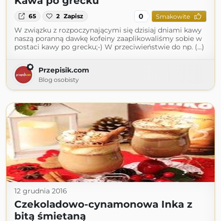
Kawa po grecku
0
65
2
Zapisz
Smakowite
W związku z rozpoczynającymi się dzisiaj dniami kawy
naszą poranną dawkę kofeiny zaaplikowaliśmy sobie w
postaci kawy po grecku;-) W przeciwieństwie do np. (...)
Przepisik.com
Blog osobisty
12 grudnia 2016
Czekoladowo-cynamonowa Inka z
bitą śmietaną