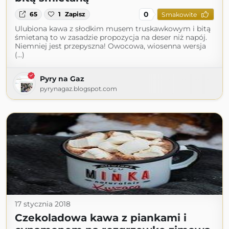
0
65
1
Zapisz
Smakowite
Ulubiona kawa z słodkim musem truskawkowym i bitą
śmietaną to w zasadzie propozycja na deser niż napój.
Niemniej jest przepyszna! Owocowa, wiosenna wersja
(...)
Pyry na Gaz
pyrynagaz.blogspot.com
17 stycznia 2018
Czekoladowa kawa z piankami i