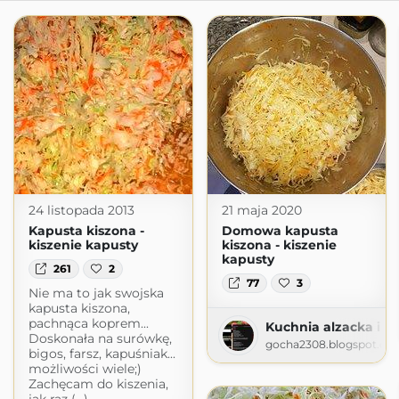
24 listopada 2013
21 maja 2020
Kapusta kiszona -
Domowa kapusta
kiszenie kapusty
kiszona - kiszenie
kapusty
261
2
77
3
Nie ma to jak swojska
kapusta kiszona,
pachnąca koprem...
Kuchnia alzacka i ni
Doskonała na surówkę,
gocha2308.blogspot.co
bigos, farsz, kapuśniak...
możliwości wiele;)
Zachęcam do kiszenia,