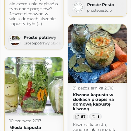
ale czemu nie napisać o
Proste Pesto
tym choć parę słów?
prostepesto.pl
Jeszce niedawno w
wielu domach kiszenie
kapusty było (...)
Proste potrawy
prostepotrawy.blogspot.com
21 października 2016
Kiszona kapusta w
słoikach przepis na
domową kapustę
ie fermentowana
kiszoną
.blogspot.com
87
1
10 czerwca 2017
Kiszona kapusta,
Młoda kapusta
zapomniałam już jak