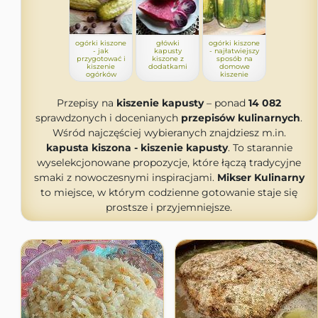
ogórki kiszone
główki
ogórki kiszone
- jak
kapusty
- najłatwiejszy
przygotować i
kiszone z
sposób na
kiszenie
dodatkami
domowe
ogórków
kiszenie
Przepisy na
kiszenie kapusty
– ponad
14 082
sprawdzonych i docenianych
przepisów kulinarnych
.
Wśród najczęściej wybieranych znajdziesz m.in.
kapusta kiszona - kiszenie kapusty
. To starannie
wyselekcjonowane propozycje, które łączą tradycyjne
smaki z nowoczesnymi inspiracjami.
Mikser Kulinarny
to miejsce, w którym codzienne gotowanie staje się
prostsze i przyjemniejsze.