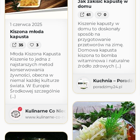
Jak zakisić kapustę w
domu
61
0
Kiszenie kapusty w
1 czerwca 2025
domu to doskonały
Kiszona młoda
sposób na
kapusta
przygotowanie
przetworów na zimę.
35
3
Domowa kapusta
Młoda Kiszona Kapusta
kiszona to bomba
Kiszenie to jedna z
witaminowa i naturalne
najstarszych metod
źródło zdrowych (...)
konserwowania
żywności, obecna w
niemal każdej kulturze
Kuchnia – Poradzimy
świata. W Europie
poradzimy24.pl
Środkowej szczególnie
(...)
Kulinarne Co Nieco
www.kulinarne-co-nieco.pl