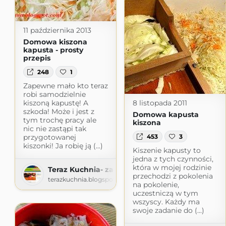
11 października 2013
Domowa kiszona
kapusta - prosty
przepis
248
1
Zapewne mało kto teraz
robi samodzielnie
kiszoną kapustę! A
8 listopada 2011
szkoda! Może i jest z
Domowa kapusta
tym trochę pracy ale
kiszona
nic nie zastąpi tak
453
3
przygotowanej
kiszonki! Ja robię ją (...)
Kiszenie kapusty to
jedna z tych czynności,
która w mojej rodzinie
Teraz Kuchnia- zaglądanie w garnki
przechodzi z pokolenia
terazkuchnia.blogspot.com
na pokolenie,
uczestniczą w tym
wszyscy. Każdy ma
swoje zadanie do (...)