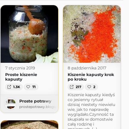
7 stycznia 2019
8 października 2017
Proste kiszenie
Kiszenie kapusty krok
kapusty
po kroku
1.3K
71
217
2
Kiszenie kapusty kiedyś
co jesienny rytuał
Proste potrawy
dzisiaj niestety niewielu
e tylko
prostepotrawy.blogspot.com
wie, jak to naprawdę
m
wyglądało.Czynność ta
skupiała w domostwie
całą rodzinę i