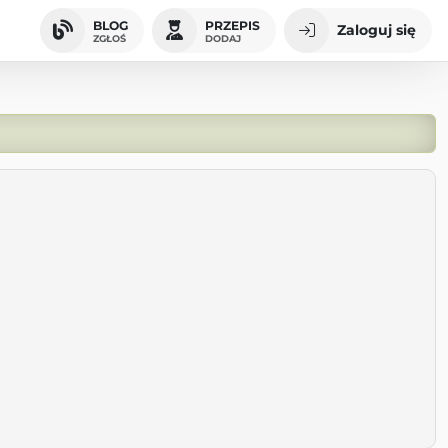
BLOG
PRZEPIS
Zaloguj się
ZGŁOŚ
DODAJ