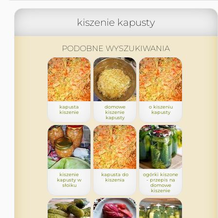
kiszenie kapusty
PODOBNE WYSZUKIWANIA
kapusta
domowe
o kiszeniu
kiszenie
kiszenie
kapusty
kapusty
kiszenie
kapusta do
ogórki kiszone
kapusty w
kiszenia
- przepis na
słoiku
domowe
kiszenie