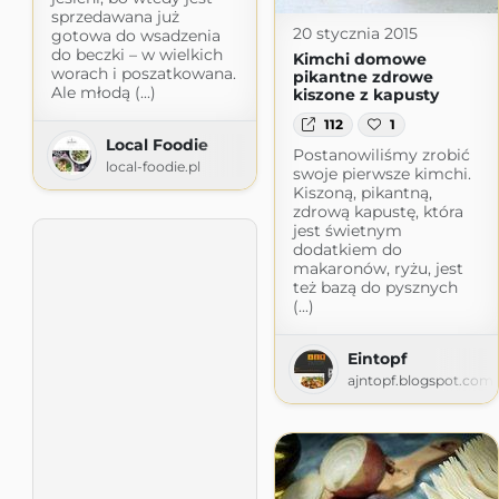
sprzedawana już
20 stycznia 2015
gotowa do wsadzenia
do beczki – w wielkich
Kimchi domowe
worach i poszatkowana.
pikantne zdrowe
Ale młodą (...)
kiszone z kapusty
112
1
Local Foodie
Postanowiliśmy zrobić
local-foodie.pl
swoje pierwsze kimchi.
Kiszoną, pikantną,
zdrową kapustę, która
jest świetnym
dodatkiem do
makaronów, ryżu, jest
też bazą do pysznych
(...)
Eintopf
ajntopf.blogspot.com