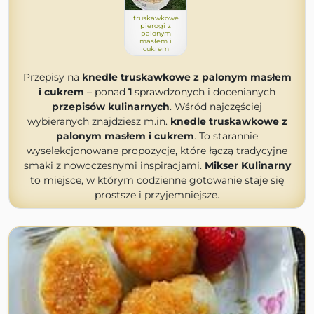
truskawkowe
pierogi z
palonym
masłem i
cukrem
Przepisy na
knedle truskawkowe z palonym masłem
i cukrem
– ponad
1
sprawdzonych i docenianych
przepisów kulinarnych
. Wśród najczęściej
wybieranych znajdziesz m.in.
knedle truskawkowe z
palonym masłem i cukrem
. To starannie
wyselekcjonowane propozycje, które łączą tradycyjne
smaki z nowoczesnymi inspiracjami.
Mikser Kulinarny
to miejsce, w którym codzienne gotowanie staje się
prostsze i przyjemniejsze.