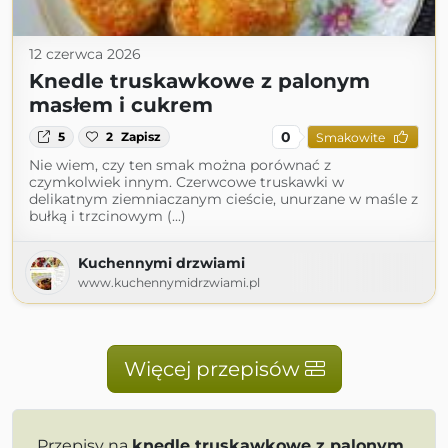
12 czerwca 2026
Knedle truskawkowe z palonym
masłem i cukrem
0
5
2
Zapisz
Smakowite
Nie wiem, czy ten smak można porównać z
czymkolwiek innym. Czerwcowe truskawki w
delikatnym ziemniaczanym cieście, unurzane w maśle z
bułką i trzcinowym (...)
Kuchennymi drzwiami
www.kuchennymidrzwiami.pl
Więcej przepisów
Przepisy na
knedle truskawkowe z palonym