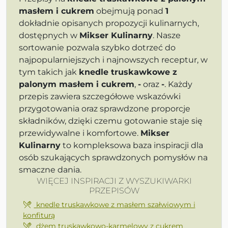
masłem i cukrem
obejmują ponad
1
dokładnie opisanych propozycji kulinarnych,
dostępnych w
Mikser Kulinarny
. Nasze
sortowanie pozwala szybko dotrzeć do
najpopularniejszych i najnowszych receptur, w
tym takich jak
knedle truskawkowe z
palonym masłem i cukrem
,
-
oraz
-
. Każdy
przepis zawiera szczegółowe wskazówki
przygotowania oraz sprawdzone proporcje
składników, dzięki czemu gotowanie staje się
przewidywalne i komfortowe.
Mikser
Kulinarny
to kompleksowa baza inspiracji dla
osób szukających sprawdzonych pomysłów na
smaczne dania.
WIĘCEJ INSPIRACJI Z WYSZUKIWARKI
PRZEPISÓW
knedle truskawkowe z masłem szałwiowym i
konfiturą
dżem truskawkowo-karmelowy z cukrem