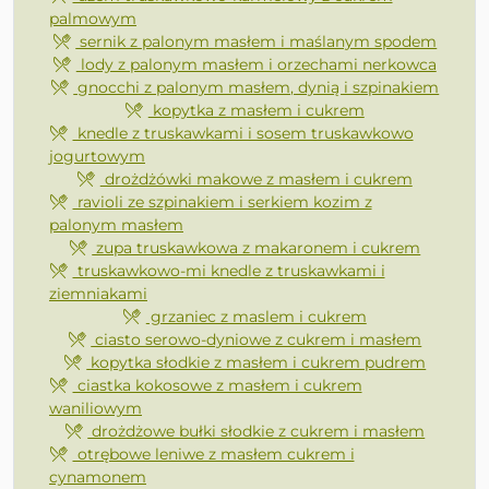
palmowym
sernik z palonym masłem i maślanym spodem
lody z palonym masłem i orzechami nerkowca
gnocchi z palonym masłem, dynią i szpinakiem
kopytka z masłem i cukrem
knedle z truskawkami i sosem truskawkowo
jogurtowym
drożdżówki makowe z masłem i cukrem
ravioli ze szpinakiem i serkiem kozim z
palonym masłem
zupa truskawkowa z makaronem i cukrem
truskawkowo-mi knedle z truskawkami i
ziemniakami
grzaniec z maslem i cukrem
ciasto serowo-dyniowe z cukrem i masłem
kopytka słodkie z masłem i cukrem pudrem
ciastka kokosowe z masłem i cukrem
waniliowym
drożdżowe bułki słodkie z cukrem i masłem
otrębowe leniwe z masłem cukrem i
cynamonem