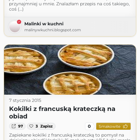
przynajmniej u mnie. Znalazłam przepis na coś takiego,
coś (...)
Malinki w kuchni
malinywkuchni.blogspot.com
7 stycznia 2015
Kokilki z francuską krateczką na
obiad
0
97
3
Zapisz
Smakowite
Zapiekane kokilki z francuską krateczką to pomysł na