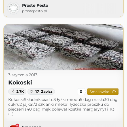
Proste Pesto
prostepesto.pl
3 stycznia 2013
Kokoski
0
2.7K
17
Zapisz
Smakowite
KokoskiSkładnikiciasto3 łyżki miodu5 dag masła30 dag
cukru2 jajka1/2 szklanki mleka1 łyżeczka proszku do
pieczenia40 dag mąkipolewa1 kostka margaryny1 i 1/3
(...)