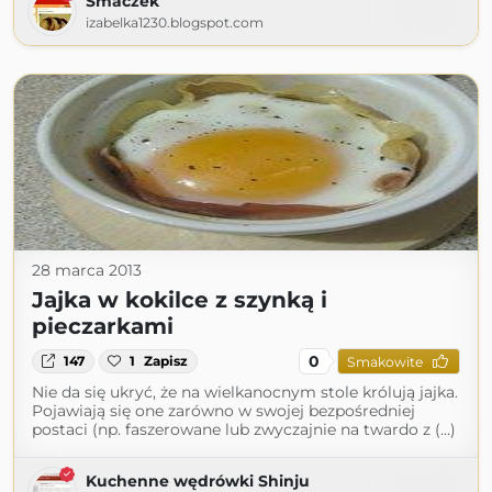
Smaczek
izabelka1230.blogspot.com
28 marca 2013
Jajka w kokilce z szynką i
pieczarkami
0
147
1
Zapisz
Smakowite
Nie da się ukryć, że na wielkanocnym stole królują jajka.
Pojawiają się one zarówno w swojej bezpośredniej
postaci (np. faszerowane lub zwyczajnie na twardo z (...)
Kuchenne wędrówki Shinju