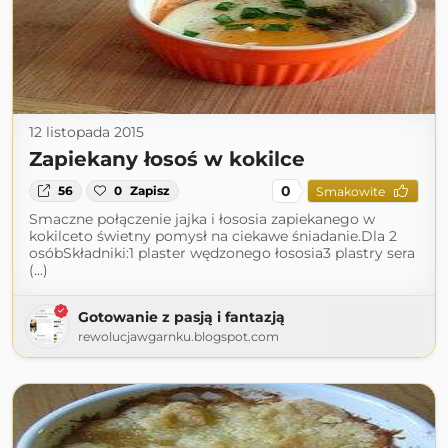
12 listopada 2015
Zapiekany łosoś w kokilce
0
56
0
Zapisz
Smakowite
Smaczne połączenie jajka i łososia zapiekanego w
kokilceto świetny pomysł na ciekawe śniadanie.Dla 2
osóbSkładniki:1 plaster wędzonego łososia3 plastry sera
(...)
Gotowanie z pasją i fantazją
rewolucjawgarnku.blogspot.com