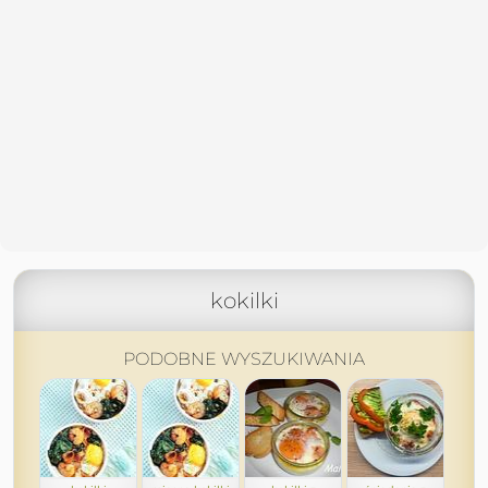
kokilki
PODOBNE WYSZUKIWANIA