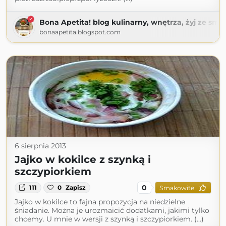
Bona Apetita! blog kulinarny, wnętrza, żyj ze sma
bonaapetita.blogspot.com
6 sierpnia 2013
Jajko w kokilce z szynką i
szczypiorkiem
0
111
0
Zapisz
Smakowite
Jajko w kokilce to fajna propozycja na niedzielne
śniadanie. Można je urozmaicić dodatkami, jakimi tylko
chcemy. U mnie w wersji z szynką i szczypiorkiem. (...)