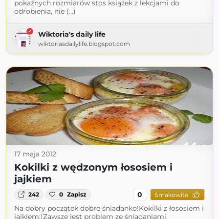
pokaźnych rozmiarów stos książek z lekcjami do
odrobienia, nie (...)
Wiktoria's daily life
wiktoriasdailylife.blogspot.com
17 maja 2012
Kokilki z wędzonym łososiem i
jajkiem
0
242
0
Zapisz
Smakowite
Na dobry początek dobre śniadanko!Kokilki z łososiem i
jajkiem:)Zawsze jest problem ze śniadaniami,