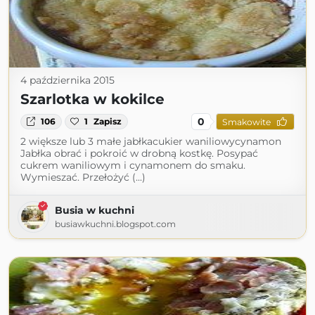
4 października 2015
Szarlotka w kokilce
0
106
1
Zapisz
Smakowite
2 większe lub 3 małe jabłkacukier waniliowycynamon
Jabłka obrać i pokroić w drobną kostkę. Posypać
cukrem waniliowym i cynamonem do smaku.
Wymieszać. Przełożyć (...)
Busia w kuchni
busiawkuchni.blogspot.com