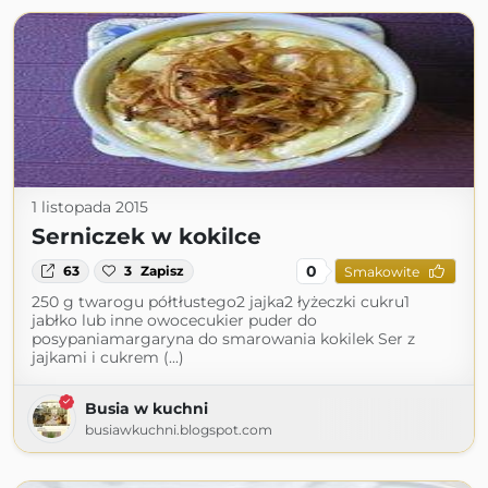
1 listopada 2015
Serniczek w kokilce
0
63
3
Zapisz
Smakowite
250 g twarogu półtłustego2 jajka2 łyżeczki cukru1
jabłko lub inne owocecukier puder do
posypaniamargaryna do smarowania kokilek Ser z
jajkami i cukrem (...)
Busia w kuchni
busiawkuchni.blogspot.com