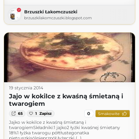
Brzuszki Łakomczuszki
brzuszkilakomczuszki.blogspot.com
19 stycznia 2014
Jajo w kokilce z kwaśną śmietaną i
twarogiem
0
65
1
Zapisz
Smakowite
Jajko w kokilce z kwaśną śmietaną i
twarogiemSkładniki:1 jajko2 łyżki kwaśnej śmietany
18%1 łyżka twarogu półtłustegonatka
pietruszkisólpieprzpół łyżeczki (...)