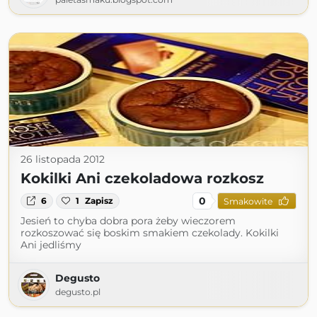
26 listopada 2012
Kokilki Ani czekoladowa rozkosz
0
6
1
Zapisz
Smakowite
Jesień to chyba dobra pora żeby wieczorem
rozkoszować się boskim smakiem czekolady. Kokilki
Ani jedliśmy
Degusto
degusto.pl