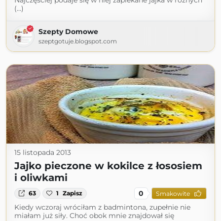
Najczęsciej podaje się w niej zapiekane jajka w różnych
(...)
Szepty Domowe
szeptgotuje.blogspot.com
15 listopada 2013
Jajko pieczone w kokilce z łososiem
i oliwkami
0
63
1
Zapisz
Smakowite
Kiedy wczoraj wróciłam z badmintona, zupełnie nie
miałam już siły. Choć obok mnie znajdował się