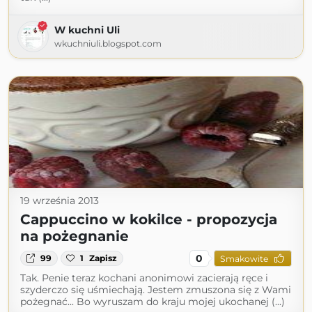
W kuchni Uli
wkuchniuli.blogspot.com
19 września 2013
Cappuccino w kokilce - propozycja
na pożegnanie
0
99
1
Zapisz
Smakowite
Tak. Penie teraz kochani anonimowi zacierają ręce i
szyderczo się uśmiechają. Jestem zmuszona się z Wami
pożegnać... Bo wyruszam do kraju mojej ukochanej (...)