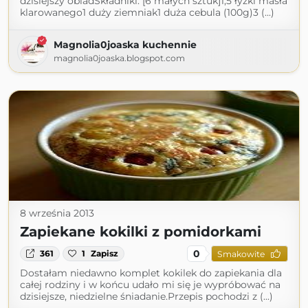
dzisiejszy obiadSkładniki: [6 małych sztuk]1,5 łyżki masła
klarowanego1 duży ziemniak1 duża cebula (100g)3 (...)
Magnolia0joaska kuchennie
magnolia0joaska.blogspot.com
8 września 2013
Zapiekane kokilki z pomidorkami
0
361
1
Zapisz
Smakowite
Dostałam niedawno komplet kokilek do zapiekania dla
całej rodziny i w końcu udało mi się je wypróbować na
dzisiejsze, niedzielne śniadanie.Przepis pochodzi z (...)