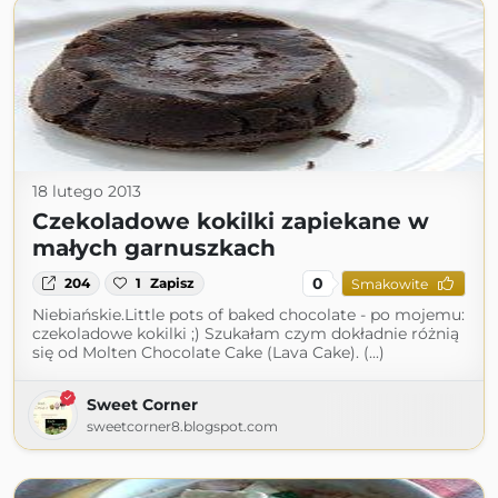
18 lutego 2013
Czekoladowe kokilki zapiekane w
małych garnuszkach
0
204
1
Zapisz
Smakowite
Niebiańskie.Little pots of baked chocolate - po mojemu:
czekoladowe kokilki ;) Szukałam czym dokładnie różnią
się od Molten Chocolate Cake (Lava Cake). (...)
Sweet Corner
sweetcorner8.blogspot.com