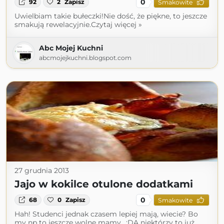
0
92
2
Zapisz
Smakowite
Uwielbiam takie bułeczki!Nie dość, że piękne, to jeszcze
smakują rewelacyjnie.Czytaj więcej »
Abc Mojej Kuchni
abcmojejkuchni.blogspot.com
27 grudnia 2013
Jajo w kokilce otulone dodatkami
0
68
0
Zapisz
Smakowite
Hah! Studenci jednak czasem lepiej mają, wiecie? Bo
my np to jeszcze wolne mamy.. :DA niektórzy to już