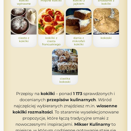
kokilki
mięsne kokilki
kokilki z
śniadanie z
wytrawne
jajkiem
kokilki
ciasto z
kokilki z
dania z
kokoski
kokilki
ciasta
mikrofali
francuskiego
kokilki
ciastka
kokoski
Przepisy na
kokilki
– ponad
1 173
sprawdzonych i
docenianych
przepisów kulinarnych
. Wśród
najczęściej wybieranych znajdziesz m.in.
wiosenne
kokilki rozmaitości
. To starannie wyselekcjonowane
propozycje, które łączą tradycyjne smaki z
nowoczesnymi inspiracjami.
Mikser Kulinarny
to
miejsce, w którym codzienne gotowanie staje się