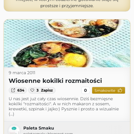
prostsze i przyjemniejsze.
9 marca 2011
Wiosenne kokilki rozmaitości
0
634
3
Zapisz
Smakowite
U nas jest już cały czas wiosennie. Dziś bezmięsne
kokilki "rozmaitości". A w nich makaron z sosem,
krewetki, szpinak i jajko:) Pysznie i prosto a wizualnie
(...)
Paleta Smaku
paletasmaku.blogspot.com