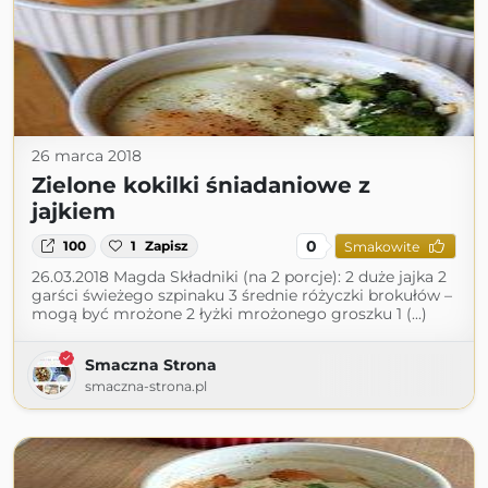
26 marca 2018
Zielone kokilki śniadaniowe z
jajkiem
0
100
1
Zapisz
Smakowite
26.03.2018 Magda Składniki (na 2 porcje): 2 duże jajka 2
garści świeżego szpinaku 3 średnie różyczki brokułów –
mogą być mrożone 2 łyżki mrożonego groszku 1 (...)
Smaczna Strona
smaczna-strona.pl