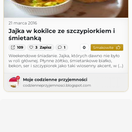
21 marca 2016
Jajka w kokilce ze szczypiorkiem i
śmietanką
0
109
3
Zapisz
1
Smakowite
Weekendowe śniadanie. Jajka, których dawno nie było
w roli głównej. Płynne żółtko, śmietankowe białko,
bekon, ser i szczypiorek jako taki wiosenny akcent, w (...)
Moje codzienne przyjemności
codzienneprzyjemnosci.blogspot.com