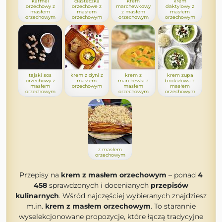
karmel
ciasteczka
krem
krem
orzechowy z
orzechowe z
marchewkowy
daktylowy z
masłem
masłem
z masłem
masłem
orzechowym
orzechowym
orzechowym
orzechowym
tajski sos
krem z dyni z
krem z
krem zupa
orzechowy z
masłem
marchewki z
brokułowa z
masłem
orzechowym
masłem
masłem
orzechowym
orzechowym
orzechowym
z masłem
orzechowym
Przepisy na
krem z masłem orzechowym
– ponad
4
458
sprawdzonych i docenianych
przepisów
kulinarnych
. Wśród najczęściej wybieranych znajdziesz
m.in.
krem z masłem orzechowym
. To starannie
wyselekcjonowane propozycje, które łączą tradycyjne