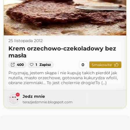
25 listopada 2012
Krem orzechowo-czekoladowy bez
masła
0
400
1
Zapisz
Smakowite
Przyznaję, jestem skąpa i nie kupuję takich pierdół jak
nutella, masło orzechowe, gotowana kukurydza wfolii,
obrane ziemniaki... To jest cholernie drogie!To (...)
Jedz mnie
terazjedzmnie.blogspot.com