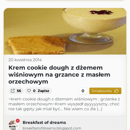
20 kwietnia 2014
Krem cookie dough z dżemem
wiśniowym na grzance z masłem
orzechowym
0
56
0
Zapisz
Smakowite
~krem cookie dough z dżemem wiśniowym ; grzanka z
masłem orzechowym~Krem wyszedł pyyyyyszny, choć
nie tak gęsty jak miał być... Nie wiem co źle (...)
Breakfast of dreams
breakfastofdreams.blogspot.com