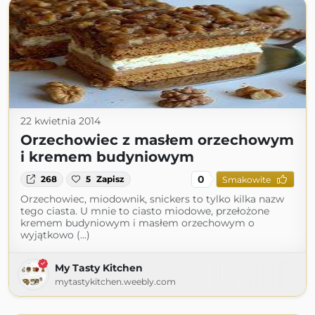
22 kwietnia 2014
Orzechowiec z masłem orzechowym
i kremem budyniowym
0
268
5
Zapisz
Smakowite
Orzechowiec, miodownik, snickers to tylko kilka nazw
tego ciasta. U mnie to ciasto miodowe, przełożone
kremem budyniowym i masłem orzechowym o
wyjątkowo (...)
My Tasty Kitchen
mytastykitchen.weebly.com