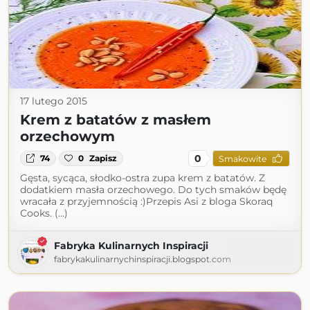
17 lutego 2015
Krem z batatów z masłem
orzechowym
0
74
0
Zapisz
Smakowite
Gęsta, sycąca, słodko-ostra zupa krem z batatów. Z
dodatkiem masła orzechowego. Do tych smaków będę
wracała z przyjemnością :)Przepis Asi z bloga Skoraq
Cooks. (...)
Fabryka Kulinarnych Inspiracji
fabrykakulinarnychinspiracji.blogspot.com