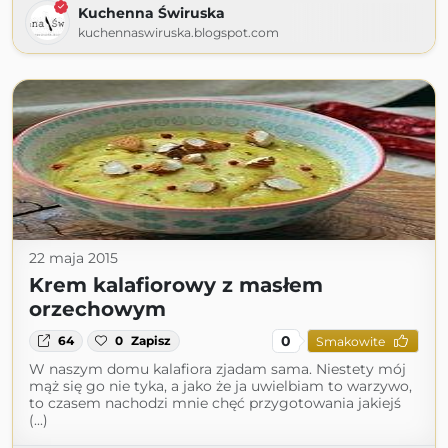
Kuchenna Świruska
kuchennaswiruska.blogspot.com
22 maja 2015
Krem kalafiorowy z masłem
orzechowym
0
64
0
Zapisz
Smakowite
W naszym domu kalafiora zjadam sama. Niestety mój
mąż się go nie tyka, a jako że ja uwielbiam to warzywo,
to czasem nachodzi mnie chęć przygotowania jakiejś
(...)