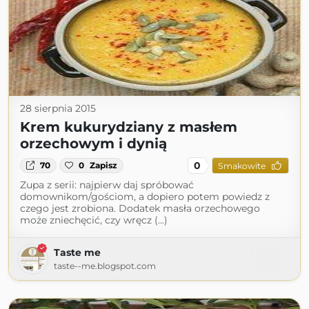
28 sierpnia 2015
Krem kukurydziany z masłem
orzechowym i dynią
0
70
0
Zapisz
Smakowite
Zupa z serii: najpierw daj spróbować
domownikom/gościom, a dopiero potem powiedz z
czego jest zrobiona. Dodatek masła orzechowego
może zniechęcić, czy wręcz (...)
Taste me
taste--me.blogspot.com