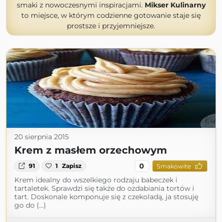
smaki z nowoczesnymi inspiracjami.
Mikser Kulinarny
to miejsce, w którym codzienne gotowanie staje się
prostsze i przyjemniejsze.
20 sierpnia 2015
Krem z masłem orzechowym
0
91
1
Zapisz
Smakowite
Krem idealny do wszelkiego rodzaju babeczek i
tartaletek. Sprawdzi się także do ozdabiania tortów i
tart. Doskonale komponuje się z czekoladą, ja stosuję
go do (...)