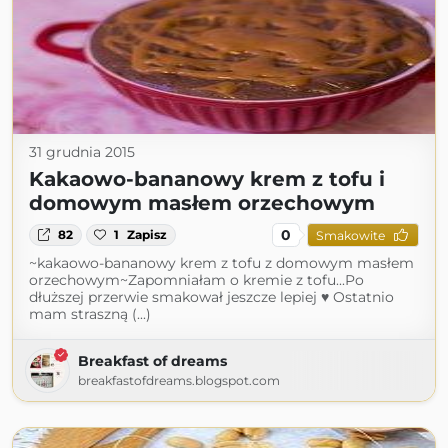
31 grudnia 2015
Kakaowo-bananowy krem z tofu i
domowym masłem orzechowym
0
82
1
Zapisz
Smakowite
~kakaowo-bananowy krem z tofu z domowym masłem
orzechowym~Zapomniałam o kremie z tofu...Po
dłuższej przerwie smakował jeszcze lepiej ♥ Ostatnio
mam straszną (...)
Breakfast of dreams
breakfastofdreams.blogspot.com