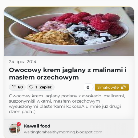
24 lipca 2014
Owocowy krem jaglany z malinami i
masłem orzechowym
0
60
1
Zapisz
Smakowite
Owocowy krem jaglany podany z awokado, malinami,
suszonymiśliwkami, masłem orzechowym i
wysuszonymi plasterkami kokosaA u mnie już drugi
dzień pada :)
Kawaii food
waitingforahealthymorning.blogspot.com