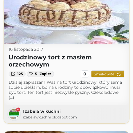
16 listopada 2017
Urodzinowy tort z masłem
orzechowym
0
125
5
Zapisz
Smakowite
Dzisiaj zapraszam Was na tort urodzinowy, który sama
sobie upiekłam, bo na urodziny to obowiązkowo musi
być tort. Ten tort jest niezwykle pyszny. Czekoladowe
(...)
Izabela w kuchni
izabelawkuchni.blogspot.com