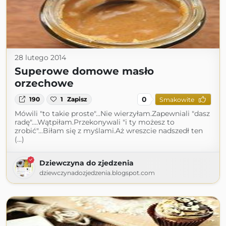
28 lutego 2014
Superowe domowe masło
orzechowe
0
190
1
Zapisz
Smakowite
Mówili "to takie proste"...Nie wierzyłam.Zapewniali "dasz
radę"....Wątpiłam.Przekonywali "i ty możesz to
zrobić"...Biłam się z myślami.Aż wreszcie nadszedł ten
(...)
Dziewczyna do zjedzenia
dziewczynadozjedzenia.blogspot.com