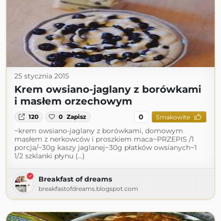
25 stycznia 2015
Krem owsiano-jaglany z borówkami
i masłem orzechowym
0
120
0
Zapisz
Smakowite
~krem owsiano-jaglany z borówkami, domowym
masłem z nerkowców i proszkiem maca~PRZEPIS /1
porcja/~30g kaszy jaglanej~30g płatków owsianych~1
1/2 szklanki płynu (...)
Breakfast of dreams
breakfastofdreams.blogspot.com