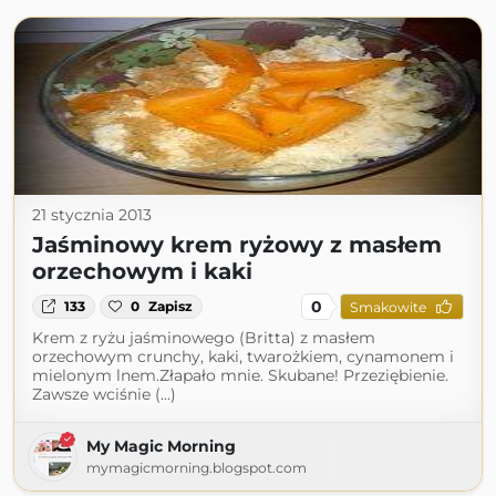
21 stycznia 2013
Jaśminowy krem ryżowy z masłem
orzechowym i kaki
0
133
0
Zapisz
Smakowite
Krem z ryżu jaśminowego (Britta) z masłem
orzechowym crunchy, kaki, twarożkiem, cynamonem i
mielonym lnem.Złapało mnie. Skubane! Przeziębienie.
Zawsze wciśnie (...)
My Magic Morning
mymagicmorning.blogspot.com