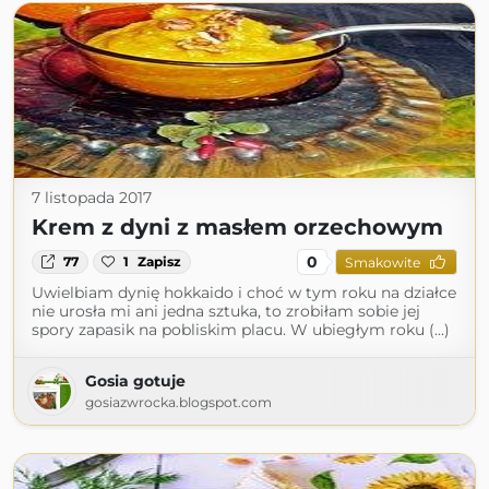
7 listopada 2017
Krem z dyni z masłem orzechowym
0
77
1
Zapisz
Smakowite
Uwielbiam dynię hokkaido i choć w tym roku na działce
nie urosła mi ani jedna sztuka, to zrobiłam sobie jej
spory zapasik na pobliskim placu. W ubiegłym roku (...)
Gosia gotuje
gosiazwrocka.blogspot.com