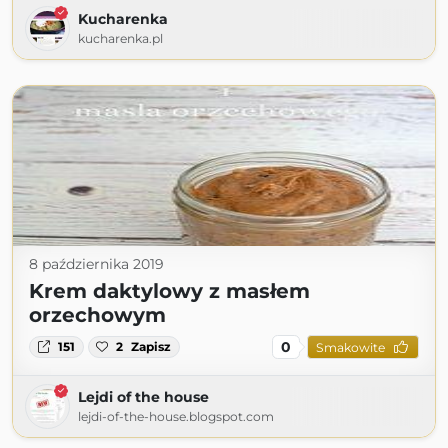
Kucharenka
kucharenka.pl
8 października 2019
Krem daktylowy z masłem
orzechowym
0
151
2
Zapisz
Smakowite
Lejdi of the house
lejdi-of-the-house.blogspot.com