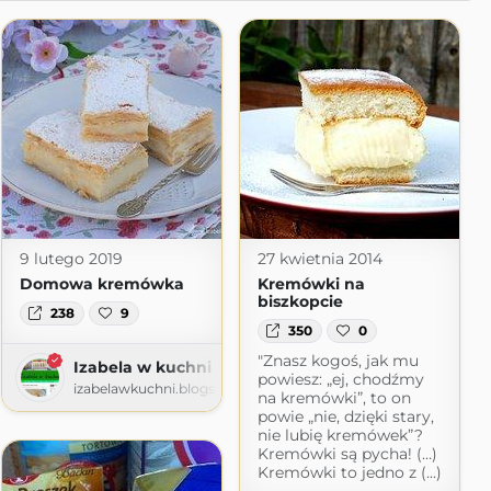
9 lutego 2019
27 kwietnia 2014
Domowa kremówka
Kremówki na
biszkopcie
238
9
350
0
"Znasz kogoś, jak mu
Izabela w kuchni
powiesz: „ej, chodźmy
izabelawkuchni.blogspot.com
na kremówki”, to on
powie „nie, dzięki stary,
nie lubię kremówek”?
Kremówki są pycha! (…)
Kremówki to jedno z (...)