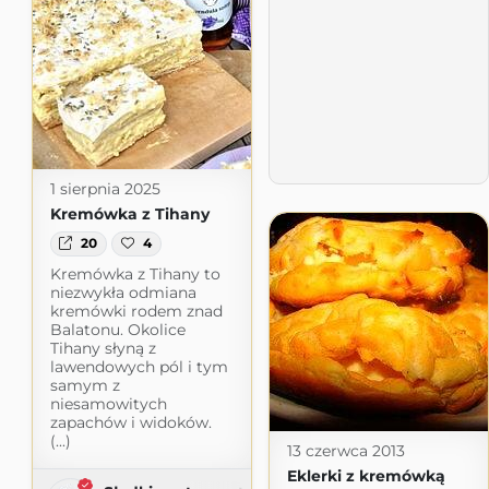
1 sierpnia 2025
Kremówka z Tihany
20
4
Kremówka z Tihany to
niezwykła odmiana
kremówki rodem znad
Balatonu. Okolice
Tihany słyną z
lawendowych pól i tym
samym z
niesamowitych
zapachów i widoków.
(...)
13 czerwca 2013
Eklerki z kremówką