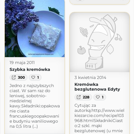
19 maja 2011
Szybka kremówka
3 kwietnia 2014
300
1
Kremówka
Jedno z najszybszych
bezglutenowa Edyty
ciast. W sam raz do
leniwej, sobotnio-
228
1
niedzielnej
Cytując za
kawy.Składniki:opakowa
autorką:http://www.wiel
nie ciasta
kiezarcie.com/recipe103
francuskiegoopakowani
968.htmlSkładnikiCiast
e budyniu waniliowego
o:2 szkl. mąki
na 0,5 litra (...)
bezglutenowej (u mnie