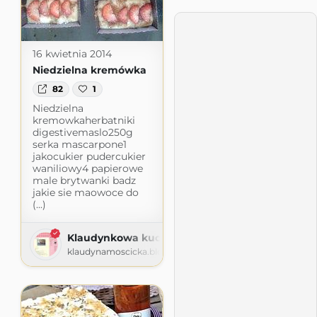
16 kwietnia 2014
Niedzielna kremówka
82
1
Niedzielna
kremowkaherbatniki
digestivemaslo250g
serka mascarpone1
jakocukier pudercukier
waniliowy4 papierowe
male brytwanki badz
jakie sie maowoce do
(...)
Klaudynkowa kuchnia
klaudynamoscicka.blogspot.com