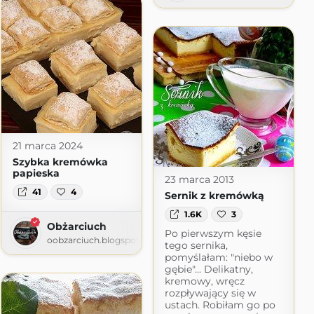
cje kulinarne
logspot.com
21 marca 2024
Szybka kremówka
papieska
23 marca 2013
41
4
Sernik z kremówką
1.6K
3
Obżarciuch
Po pierwszym kęsie
oobzarciuch.blogspot.com
tego sernika,
pomyślałam: "niebo w
gębie"... Delikatny,
kremowy, wręcz
rozpływający się w
ustach. Robiłam go po