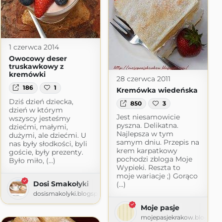
1 czerwca 2014
Owocowy deser
truskawkowy z
kremówki
28 czerwca 2011
186
1
Kremówka wiedeńska
Dziś dzień dziecka,
850
3
dzień w którym
Jest niesamowicie
wszyscy jesteśmy
pyszna. Delikatna.
dziećmi, małymi,
Najlepsza w tym
dużymi, ale dziećmi. U
samym dniu. Przepis na
nas były słodkości, byli
krem karpatkowy
goście, były prezenty.
pochodzi zbloga Moje
Było miło, (...)
Wypieki. Reszta to
moje wariacje ;) Gorąco
Dosi Smakołyki
(...)
dosismakolyki.blogspot.com
Moje pasje
mojepasjekrakow.blogspo