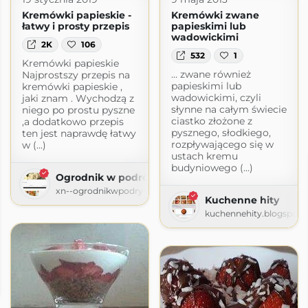
Kremówki papieskie -
Kremówki zwane
łatwy i prosty przepis
papieskimi lub
wadowickimi
2K
106
532
1
Kremówki papieskie
… zwane również
Najprostszy przepis na
papieskimi lub
kremówki papieskie ,
wadowickimi, czyli
jaki znam . Wychodzą z
słynne na całym świecie
niego po prostu pyszne
ciastko złożone z
,a dodatkowo przepis
pysznego, słodkiego,
ten jest naprawdę łatwy
rozpływającego się w
w (...)
ustach kremu
budyniowego (...)
Ogrodnik w podróży
xn--ogrodnikwpodry-xob60t.pl
Kuchenne hity
kuchennehity.blogspot.
ot.com