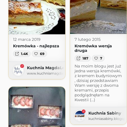
12 marca 2019
7 lutego 2015
Kremówka - najlepsza
Kremówka wersja
druga
1.4K
69
187
7
Na moim blogu jest już
Kuchnia MagdaLeny
jedna wersja kremówki,
www.kuchniamagdaleny.pl
z kremem budyniowym
, dzisiaj przedstawiam
Wam wersję z dwoma
kremami, przepis
podglądnęłam na
Kwestii (...)
Kuchnia Sabiny
kuchniasabiny.blogsp