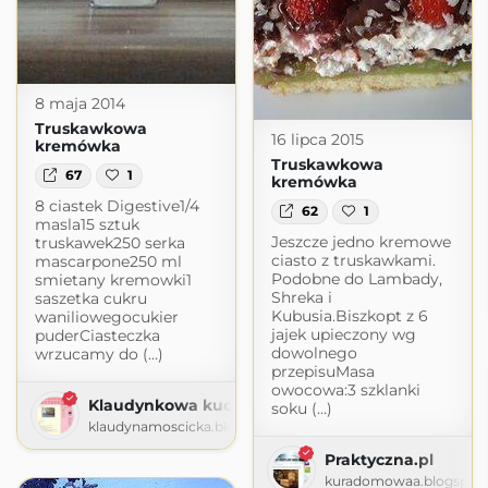
8 maja 2014
Truskawkowa
16 lipca 2015
kremówka
Truskawkowa
67
1
kremówka
8 ciastek Digestive1/4
62
1
masla15 sztuk
Jeszcze jedno kremowe
truskawek250 serka
ciasto z truskawkami.
mascarpone250 ml
Podobne do Lambady,
smietany kremowki1
Shreka i
saszetka cukru
Kubusia.Biszkopt z 6
waniliowegocukier
jajek upieczony wg
puderCiasteczka
dowolnego
wrzucamy do (...)
przepisuMasa
owocowa:3 szklanki
Klaudynkowa kuchnia
soku (...)
klaudynamoscicka.blogspot.com
Praktyczna.pl
kuradomowaa.blogspot