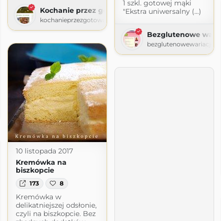
1 szkl. gotowej mąki
Kochanie przez gotowanie
"Ekstra uniwersalny (...)
kochanieprzezgotowanie.blogspot.com
Bezglutenowe waria
bezglutenowewariacje.b
a
ogspot.com
10 listopada 2017
Kremówka na
biszkopcie
173
8
Kremówka w
delikatniejszej odsłonie,
czyli na biszkopcie. Bez