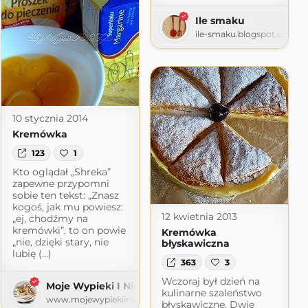
Ile smaku
ile-smaku.blogspot.com
10 stycznia 2014
Kremówka
123
1
Kto oglądał „Shreka”
zapewne przypomni
sobie ten tekst: „Znasz
kogoś, jak mu powiesz:
12 kwietnia 2013
„ej, chodźmy na
kremówki”, to on powie
Kremówka
„nie, dzięki stary, nie
błyskawiczna
lubię (...)
363
3
Wczoraj był dzień na
Moje Wypieki I Nie Tylko
kulinarne szaleństwo
www.mojewypiekiinietylko.com
błyskawiczne. Dwie