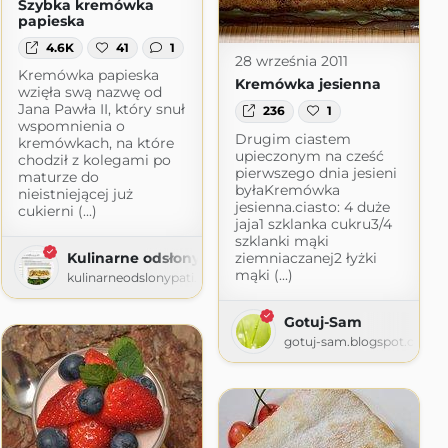
Szybka kremówka
papieska
4.6K
41
1
28 września 2011
Kremówka papieska
Kremówka jesienna
wzięła swą nazwę od
Jana Pawła II, który snuł
236
1
wspomnienia o
Drugim ciastem
kremówkach, na które
upieczonym na cześć
chodził z kolegami po
pierwszego dnia jesieni
maturze do
byłaKremówka
nieistniejącej już
jesienna.ciasto: 4 duże
cukierni (...)
jaja1 szklanka cukru3/4
szklanki mąki
ziemniaczanej2 łyżki
Kulinarne odsłony pati
mąki (...)
kulinarneodslonypati.blogspot.com
Gotuj-Sam
gotuj-sam.blogspot.com
.com