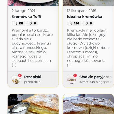
2 lutego 2021
12 listopada 2015
Kremówka Toffi
Idealna kremówka
151
6
156
6
Kremówka to bardzo
Kremówki nie robiłam
popularne ciasto, które
kilka lat. Ale już nigdy
składa się z
nie będę czekać tak
budyniowego kremu i
długo! Wyjątkowo
ciasta francuskiego.
kremowa (dzięki dobrze
Można je zakupić w
utartemu masłu),
różnego rodzaju
chrupiąca (mimo
sklepach i cukierniach,
nocnego leżakowania
(...)
(...)
Przepiski
Słodkie przyjemno
przepiski.pl
sweet-fun.blogspot.c