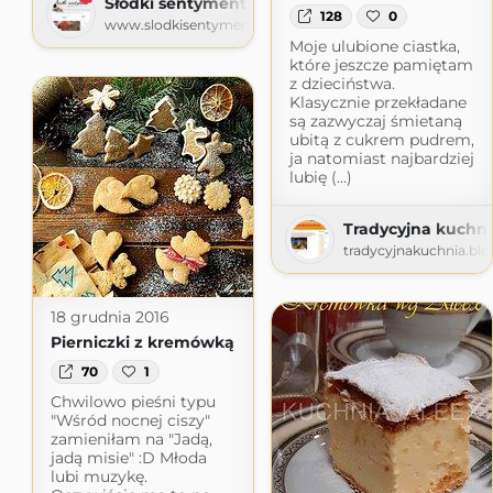
Słodki sentyment
128
0
www.slodkisentyment.pl
Moje ulubione ciastka,
które jeszcze pamiętam
z dzieciństwa.
Klasycznie przekładane
są zazwyczaj śmietaną
ubitą z cukrem pudrem,
ja natomiast najbardziej
lubię (...)
Tradycyjna kuchni
tradycyjnakuchnia.bl
18 grudnia 2016
Pierniczki z kremówką
70
1
Chwilowo pieśni typu
"Wśród nocnej ciszy"
zamieniłam na "Jadą,
jadą misie" :D Młoda
lubi muzykę.