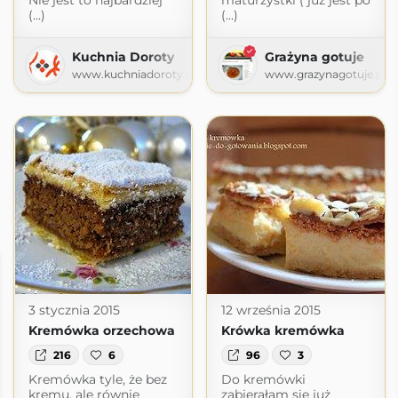
Nie jest to najbardziej
maturzystki ( już jest po
(...)
(...)
Kuchnia Doroty
Grażyna gotuje
www.kuchniadoroty.pl
www.grazynagotuje.pl
3 stycznia 2015
12 września 2015
Kremówka orzechowa
Krówka kremówka
216
6
96
3
Kremówka tyle, że bez
Do kremówki
kremu, ale równie
zabierałam się już