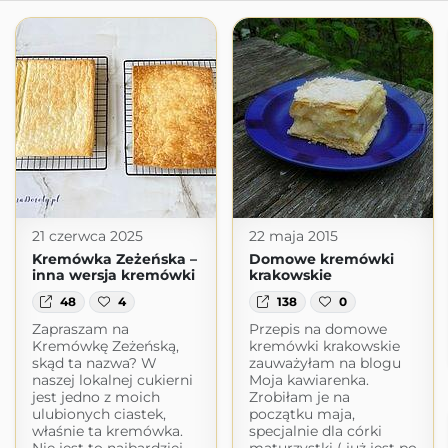
21 czerwca 2025
22 maja 2015
Kremówka Zeżeńska –
Domowe kremówki
inna wersja kremówki
krakowskie
48
4
138
0
Zapraszam na
Przepis na domowe
Kremówkę Zeżeńską,
kremówki krakowskie
skąd ta nazwa? W
zauważyłam na blogu
naszej lokalnej cukierni
Moja kawiarenka.
jest jedno z moich
Zrobiłam je na
ulubionych ciastek,
początku maja,
właśnie ta kremówka.
specjalnie dla córki