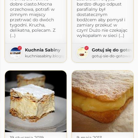
dobre ciasto.Mocna
bardzo długo odpust
orzechowa, potrafi w
parafialny był
zimnym miejscy
dostatecznym
przetrwać do dwóch
bodźcem aby pomysł i
tygodni. Krucha,
zamiary przekuć w
delikatna, polecam. Z
czyn! Dużo nie czekając
(...)
wykopałam w sieci (...)
Kuchnia Sabiny
Gotuj się do gotowa
kuchniasabiny.blogspot.com
gotuj-sie-do-gotowania
ści
om
19 stycznia 2019
9 maja 2013