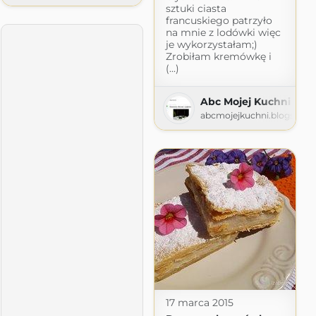
sztuki ciasta
francuskiego patrzyło
na mnie z lodówki więc
je wykorzystałam;)
Zrobiłam kremówkę i
(...)
Abc Mojej Kuchni
nia!
abcmojejkuchni.blogspot.
.blogspot.com
17 marca 2015