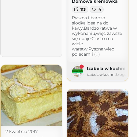
Domowa kremówka
113
4
Pyszna i bardzo
słodka,idealna do
kawy.Bardzo łatwa w
wykonaniu,więc zawsze
się udaje.Ciasto ma
wiele
warstw.Pyszna,więc
polecam i (...)
Izabela w kuchni
izabelawkuchni.blogspot.
com
2 kwietnia 2017