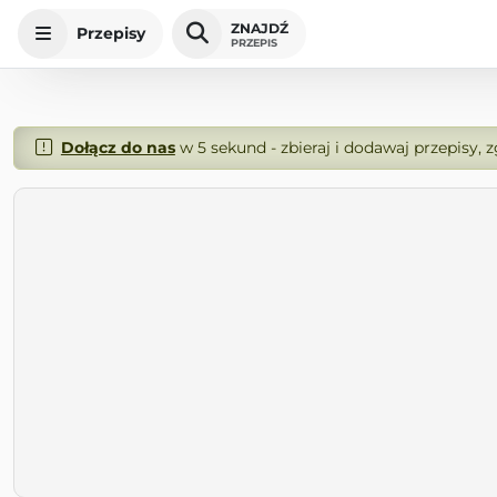
ZNAJDŹ
Przepisy
PRZEPIS
Dołącz do nas
w 5 sekund - zbieraj i dodawaj przepisy, 