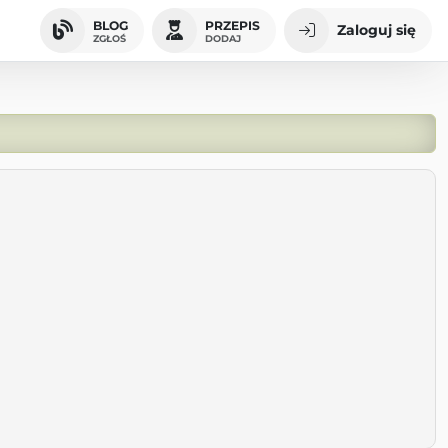
BLOG
PRZEPIS
Zaloguj się
ZGŁOŚ
DODAJ