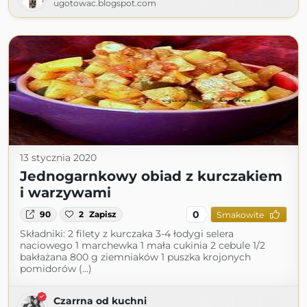
ugotowac.blogspot.com
13 stycznia 2020
Jednogarnkowy obiad z kurczakiem
i warzywami
0
90
2
Zapisz
Smakowite
Składniki: 2 filety z kurczaka 3-4 łodygi selera
naciowego 1 marchewka 1 mała cukinia 2 cebule 1/2
bakłażana 800 g ziemniaków 1 puszka krojonych
pomidorów (...)
Czarrna od kuchni