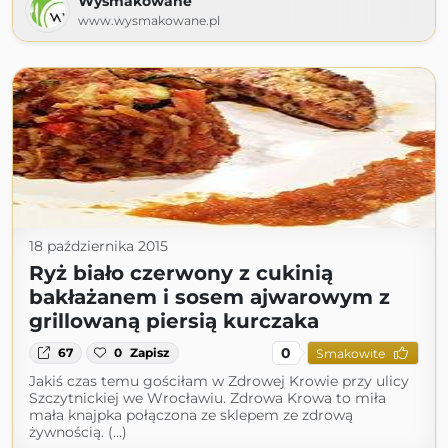
Wysmakowane
www.wysmakowane.pl
18 października 2015
Ryż biało czerwony z cukinią
bakłażanem i sosem ajwarowym z
grillowaną piersią kurczaka
0
67
0
Zapisz
Smakowite
Jakiś czas temu gościłam w Zdrowej Krowie przy ulicy
Szczytnickiej we Wrocławiu. Zdrowa Krowa to miła
mała knajpka połączona ze sklepem ze zdrową
żywnością. (...)