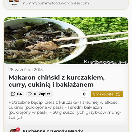
nummynummyfood.wordpress.com
28 września 2015
Makaron chiński z kurczakiem,
curry, cukinią i bakłażanem
0
64
0
Zapisz
Smakowite
Potrzebne będą:- pierś z kurczaka- 1 średniej wielkości
cukinia (pokrojona w paski)- 1 średni bakłażan
(pokrojony w paski) - 50 g suszonych grzybków mung-
sos (...)
Kuchenne przygody Magdy