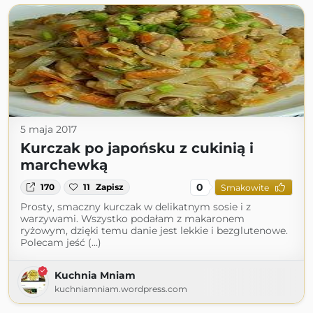
5 maja 2017
Kurczak po japońsku z cukinią i
marchewką
0
170
11
Zapisz
Smakowite
Prosty, smaczny kurczak w delikatnym sosie i z
warzywami. Wszystko podałam z makaronem
ryżowym, dzięki temu danie jest lekkie i bezglutenowe.
Polecam jeść (...)
Kuchnia Mniam
kuchniamniam.wordpress.com