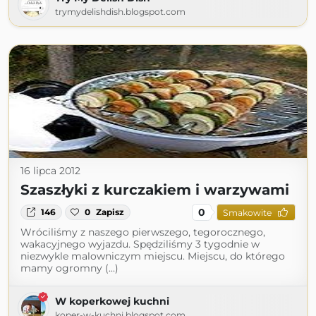
trymydelishdish.blogspot.com
16 lipca 2012
Szaszłyki z kurczakiem i warzywami
0
146
0
Zapisz
Smakowite
Wróciliśmy z naszego pierwszego, tegorocznego,
wakacyjnego wyjazdu. Spędziliśmy 3 tygodnie w
niezwykle malowniczym miejscu. Miejscu, do którego
mamy ogromny (...)
W koperkowej kuchni
koper-w-kuchni.blogspot.com