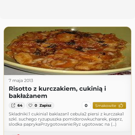
7 maja 2013
Risotto z kurczakiem, cukinią i
bakłażanem
0
64
0
Zapisz
Smakowite
Skladniki:1 cukinia1 baklazan1 cebula2 piersi z kurczaka1
szkl. suchego ryzupuszka pomidorowkucharek, pieprz,
slodka paprykaPrzygotowanie:Ryz ugotowac na (...)