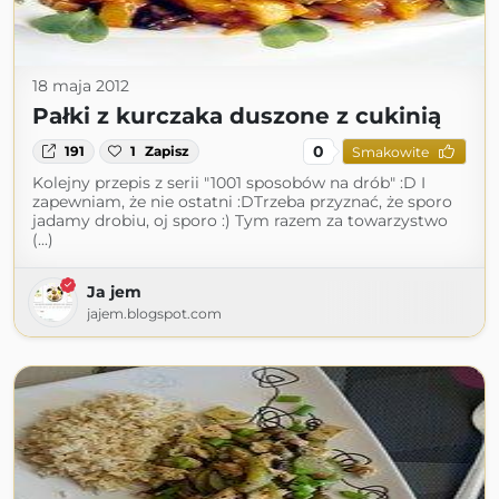
18 maja 2012
Pałki z kurczaka duszone z cukinią
0
191
1
Zapisz
Smakowite
Kolejny przepis z serii "1001 sposobów na drób" :D I
zapewniam, że nie ostatni :DTrzeba przyznać, że sporo
jadamy drobiu, oj sporo :) Tym razem za towarzystwo
(...)
Ja jem
jajem.blogspot.com