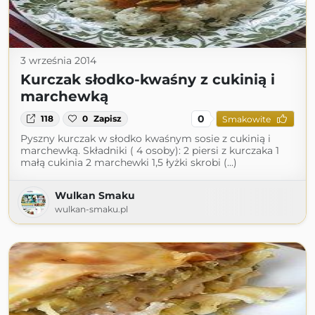
3 września 2014
Kurczak słodko-kwaśny z cukinią i
marchewką
0
118
0
Zapisz
Smakowite
Pyszny kurczak w słodko kwaśnym sosie z cukinią i
marchewką. Składniki ( 4 osoby): 2 piersi z kurczaka 1
małą cukinia 2 marchewki 1,5 łyżki skrobi (...)
Wulkan Smaku
wulkan-smaku.pl