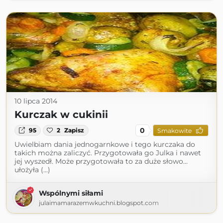
10 lipca 2014
Kurczak w cukinii
0
95
2
Zapisz
Smakowite
Uwielbiam dania jednogarnkowe i tego kurczaka do
takich można zaliczyć. Przygotowała go Julka i nawet
jej wyszedł. Może przygotowała to za duże słowo…
ułożyła (...)
Wspólnymi siłami
julaimamarazemwkuchni.blogspot.com