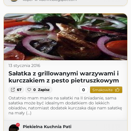
13 stycznia 2016
Sałatka z grillowanymi warzywami i
kurczakiem z pesto pietruszkowym
0
67
0
Zapisz
Smakowite
Ostatnio mam manie na sałatki na II śniadanie, sama
sałatka może być idealnym dodatkiem do lekkich
obiadów, natomiast dodatek kurczaka daje nam sałatkę
na mały (...)
Piekielna Kuchnia Pati