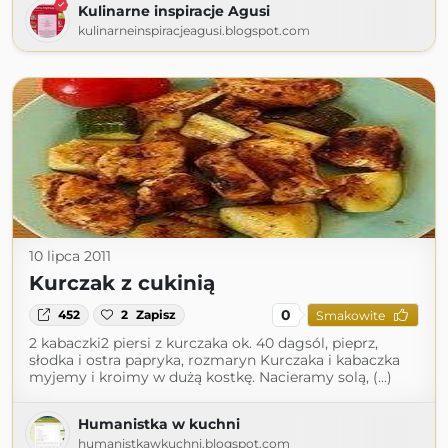
Kulinarne inspiracje Agusi
kulinarneinspiracjeagusi.blogspot.com
10 lipca 2011
Kurczak z cukinią
0
452
2
Zapisz
Smakowite
2 kabaczki2 piersi z kurczaka ok. 40 dagsól, pieprz,
słodka i ostra papryka, rozmaryn Kurczaka i kabaczka
myjemy i kroimy w dużą kostkę. Nacieramy solą, (...)
Humanistka w kuchni
humanistkawkuchni.blogspot.com