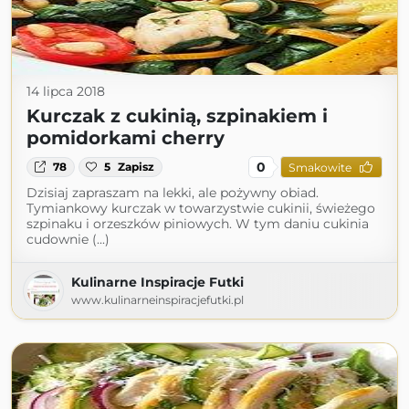
14 lipca 2018
Kurczak z cukinią, szpinakiem i
pomidorkami cherry
0
78
5
Zapisz
Smakowite
Dzisiaj zapraszam na lekki, ale pożywny obiad.
Tymiankowy kurczak w towarzystwie cukinii, świeżego
szpinaku i orzeszków piniowych. W tym daniu cukinia
cudownie (...)
Kulinarne Inspiracje Futki
www.kulinarneinspiracjefutki.pl