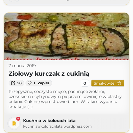
7 marca 2019
Ziołowy kurczak z cukinią
0
58
1
Zapisz
Smakowite
Przepyszne, soczyste mięso, pachnące ziołami,
czosnkiem i cytrynowym pieprzem, owinięte w plastry
cukinii. Cukinię wprost uwielbiam. W takim wydaniu
smakuje (...)
Kuchnia w kolorach lata
kuchniawkolorachlata.wordpress.com