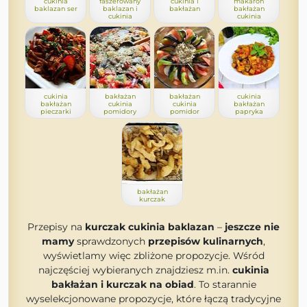
cukinia
faszerowany
cukinia i
makaron
baklazan ser
baklazan i
bakłażan
bakłażan
cukinia
cukinia
cukinia
bakłażan
bakłażan
cukinia
bakłażan
cukinia
cukinia
bakłażan
pieczarki
pomidory
pomidor
papryka
bakłażan
kurczak
Przepisy na
kurczak cukinia baklazan
–
jeszcze nie
mamy
sprawdzonych
przepisów kulinarnych
,
wyświetlamy więc zbliżone propozycje. Wśród
najczęściej wybieranych znajdziesz m.in.
cukinia
bakłażan i kurczak na obiad
. To starannie
wyselekcjonowane propozycje, które łączą tradycyjne