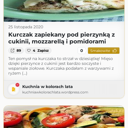
25 listopada 2020
Kurczak zapiekany pod pierzynką z
cukinii, mozzarellą i pomidorami
0
89
4
Zapisz
Smakowite
Ten pomysł na kurczaka to strzał w dziesiątkę! Mięso
dzięki pierzynce z cukinii jest bardzo soczyste i
wspaniale ziołowe. Kurczaka podałam z warzywami z
ryżem (...)
Kuchnia w kolorach lata
kuchniawkolorachlata.wordpress.com