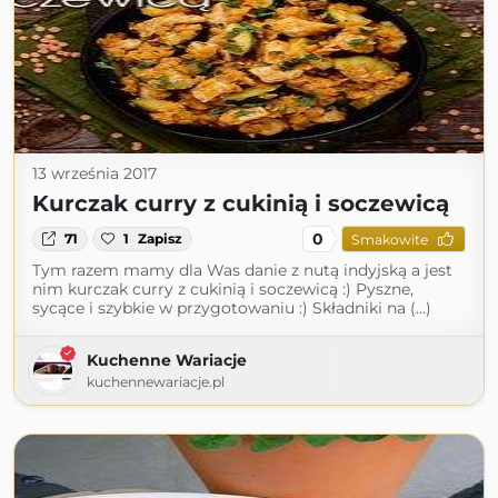
13 września 2017
Kurczak curry z cukinią i soczewicą
0
71
1
Zapisz
Smakowite
Tym razem mamy dla Was danie z nutą indyjską a jest
nim kurczak curry z cukinią i soczewicą :) Pyszne,
sycące i szybkie w przygotowaniu :) Składniki na (...)
Kuchenne Wariacje
kuchennewariacje.pl