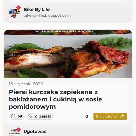
Bike By Life
bike-by-life.blogspot.com
16 stycznia 2020
Piersi kurczaka zapiekane z
bakłażanem i cukinią w sosie
pomidorowym
0
59
2
Zapisz
Smakowite
Ugotować