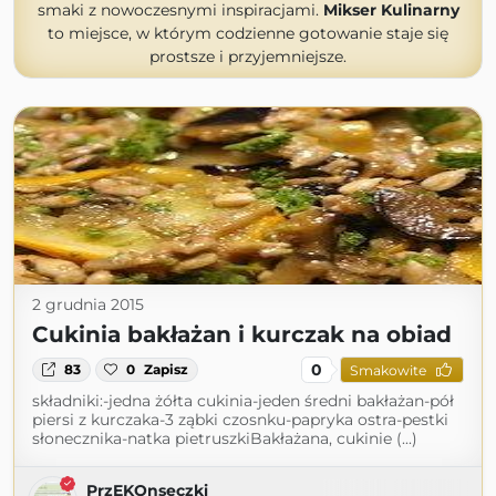
smaki z nowoczesnymi inspiracjami.
Mikser Kulinarny
to miejsce, w którym codzienne gotowanie staje się
prostsze i przyjemniejsze.
2 grudnia 2015
Cukinia bakłażan i kurczak na obiad
0
83
0
Zapisz
Smakowite
składniki:-jedna żółta cukinia-jeden średni bakłażan-pół
piersi z kurczaka-3 ząbki czosnku-papryka ostra-pestki
słonecznika-natka pietruszkiBakłażana, cukinie (...)
PrzEKOnseczki