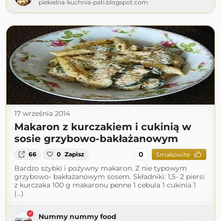
piekielna-kuchnia-pati.blogspot.com
17 września 2014
Makaron z kurczakiem i cukinią w
sosie grzybowo-bakłażanowym
0
66
0
Zapisz
Smakowite
Bardzo szybki i pożywny makaron. Z nie typowym
grzybowo- bakłażanowym sosem. Składniki: 1,5- 2 piersi
z kurczaka 100 g makaronu penne 1 cebula 1 cukinia 1
(...)
Nummy nummy food