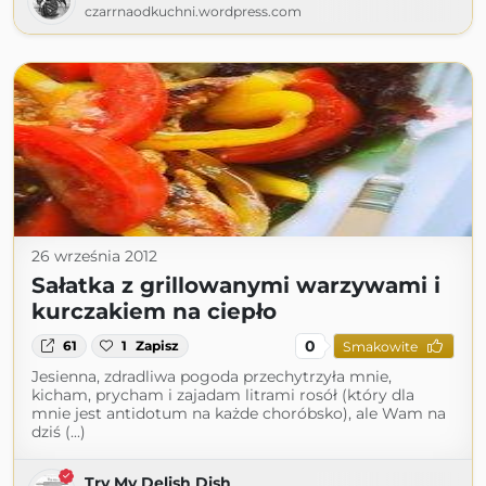
czarrnaodkuchni.wordpress.com
26 września 2012
Sałatka z grillowanymi warzywami i
kurczakiem na ciepło
0
61
1
Zapisz
Smakowite
Jesienna, zdradliwa pogoda przechytrzyła mnie,
kicham, prycham i zajadam litrami rosół (który dla
mnie jest antidotum na każde choróbsko), ale Wam na
dziś (...)
Try My Delish Dish