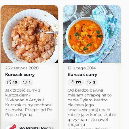
26 czerwca 2020
12 lutego 2014
Kurczak curry
Kurczak curry
10
1
177
2
Jak zrobić curry z
Od bardzo dawna
kurczakiem?
miałam chrapkę na to
Wykonanie Artykuł
danie.Byłam bardzo
Kurczak curry pochodzi
ciekawa jego
z serwisu Przepis od Po
smaku.Wczoraj udało
Prostu Pycha.
mi się ją w końcu zrobić
iprzyznam, że nawet
mojemu
Po Prostu Pycha