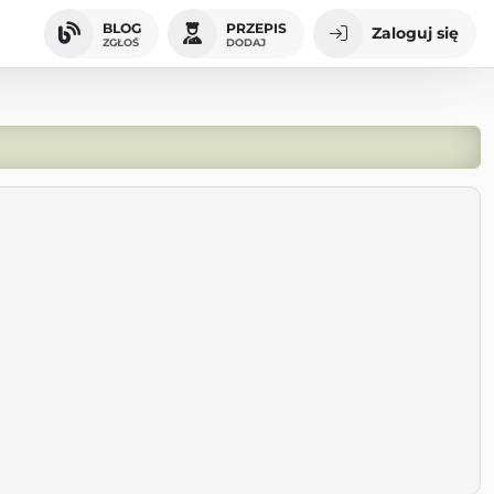
BLOG
PRZEPIS
Zaloguj się
ZGŁOŚ
DODAJ