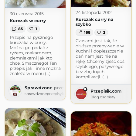
24 listopada 2012
30 czerwca 2015
Kurczak curry na
Kurczak w curry
szybko
85
1
168
2
Przepis na pysznego
Czasami jest tak, że
kurczaka w curry.
dłuższe przebywanie w
Można go podać z
kuchni i dopieszczanie
ryżem, makaronem,
dań nam jest nie na
ziemniakami jak kto
rękę. Chcemy zjeść coś
chce. Smacznego! Ten
szybkiego, pożywnego
przepis jak i inne można
bez zbędnych
znaleźć w menu (...)
komplikacji. (...)
Sprawdzone przepisy kulinarne
Przepisik.com
sprawdzoneprzepisykulinarnee.blogspot.com
Blog osobisty