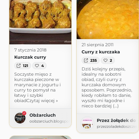
21 sierpnia 2011
7 stycznia 2018
Curry z kurczaka
Kurczak curry
235
2
121
4
Dziś kolejny przepis,
Soczyste mięso z
idealny na sobotni
kurczaka pieczone w
obiad, czyli curry z
marynacie z jogurtu i
kurczaka domowym
curry to pomysł na
sposobem. Poprzednio,
łatwy i szybki
kiedy robiłam to danie,
obiadCzytaj więcej »
wyszło mi łagodne i
nieco bardziej (...)
Obżarciuch
Przez żołądek do 
oobzarciuch.blogspot.com
przezzoladekdoszczes