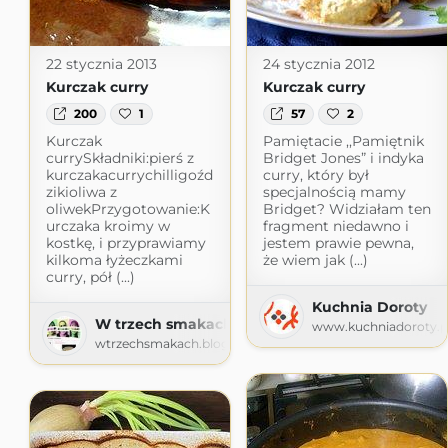
22 stycznia 2013
24 stycznia 2012
Kurczak curry
Kurczak curry
200
1
57
2
Kurczak
Pamiętacie ,,Pamiętnik
currySkładniki:pierś z
Bridget Jones” i indyka
kurczakacurrychilligoźd
curry, który był
zikioliwa z
specjalnością mamy
oliwekPrzygotowanie:K
Bridget? Widziałam ten
urczaka kroimy w
fragment niedawno i
kostkę, i przyprawiamy
jestem prawie pewna,
kilkoma łyżeczkami
że wiem jak (...)
curry, pół (...)
Kuchnia Doroty
W trzech smakach
www.kuchniadoroty.p
wtrzechsmakach.blogspot.com