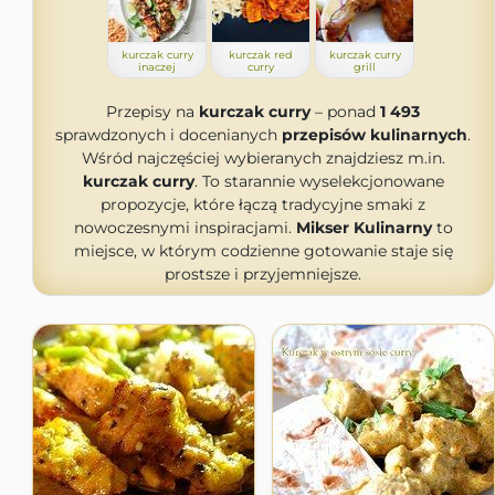
kurczak curry
kurczak red
kurczak curry
inaczej
curry
grill
Przepisy na
kurczak curry
– ponad
1 493
sprawdzonych i docenianych
przepisów kulinarnych
.
Wśród najczęściej wybieranych znajdziesz m.in.
kurczak curry
. To starannie wyselekcjonowane
propozycje, które łączą tradycyjne smaki z
nowoczesnymi inspiracjami.
Mikser Kulinarny
to
miejsce, w którym codzienne gotowanie staje się
prostsze i przyjemniejsze.