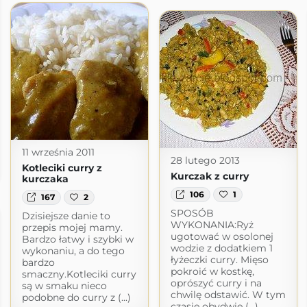
11 września 2011
28 lutego 2013
Kotleciki curry z
Kurczak z curry
kurczaka
106
1
167
2
SPOSÓB
Dzisiejsze danie to
WYKONANIA:Ryż
przepis mojej mamy.
ugotować w osolonej
Bardzo łatwy i szybki w
wodzie z dodatkiem 1
wykonaniu, a do tego
łyżeczki curry. Mięso
bardzo
pokroić w kostkę,
smaczny.Kotleciki curry
oprószyć curry i na
są w smaku nieco
chwilę odstawić. W tym
podobne do curry z (...)
czasie obydwie (...)