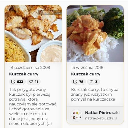
19 października 2009
15 września 2018
Kurczak curry
Kurczak curry
533
11
78
3
Tak przygotowany
Kurczak curry, to chyba
kurczak był pierwszą
znany już wszystkim
potrawą, którą
pomysł na kurczaczka
nauczyłam się gotować.
I choć gotowania za
Natka Pietruszki
wiele tu nie ma, to
danie jest jednym z
natka-pietruszki.pl
moich ulubionych (...)