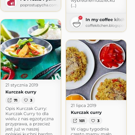
wybrednemudziecku
poprostupycha.com.pl
(...)
In my coffee kitchen
coffekitchen.blogspot.com
21 stycznia 2019
Kurczak curry
71
3
21 lipca 2019
Opis Kurczak Curry:
Kurczak curry
Kurczak Curry to dla
wielu z nas egzotyczna
101
3
przyprawa, a przecież
jest już w naszej
W ciągu tygodnia
polskiej kuchni bardzo
często mamy mało