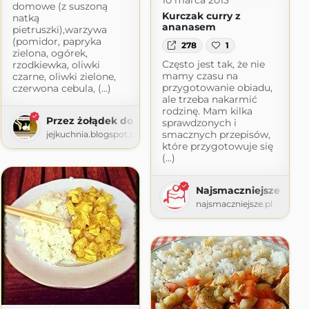
domowe (z suszoną
Kurczak curry z
natką
ananasem
pietruszki),warzywa
(pomidor, papryka
278
1
zielona, ogórek,
Często jest tak, że nie
rzodkiewka, oliwki
mamy czasu na
czarne, oliwki zielone,
przygotowanie obiadu,
czerwona cebula, (...)
ale trzeba nakarmić
rodzinę. Mam kilka
Przez żołądek do serca
sprawdzonych i
smacznych przepisów,
jejkuchnia.blogspot.com
które przygotowuje się
(...)
Najsmaczniejsze
najsmaczniejsze.pl