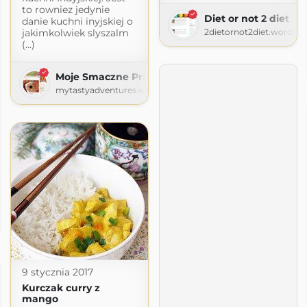
to rowniez jedynie
Diet or not 2 diet
danie kuchni inyjskiej o
jakimkolwiek slyszalm
2dietornot2diet.wordpr
(...)
Moje Smaczne Przygody
mytastyadventures.wordpress.com
l
9 stycznia 2017
Kurczak curry z
mango