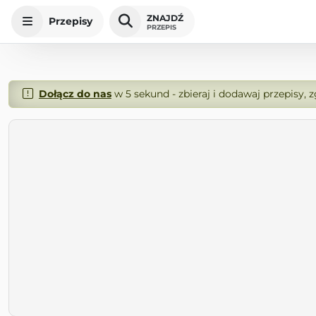
ZNAJDŹ
Przepisy
PRZEPIS
Dołącz do nas
w 5 sekund - zbieraj i dodawaj przepisy, 