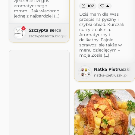
zjedzenie czegoś
aromatycznego
107
4
mmm... Jak wiadomo
Dziś mam dla Was
jedną z najbardziej (...)
przepis na pyszny i
szybki obiad. Kurczak
curry z cukinią.
Szczypta serca
Aromatyczny i
szczyptaserca.blogspot.com
delikatny. Fajnie
sprawdzi się także w
menu dziecięcym –
moja Zosia (...)
Natka Pietruszki
natka-pietruszki.pl