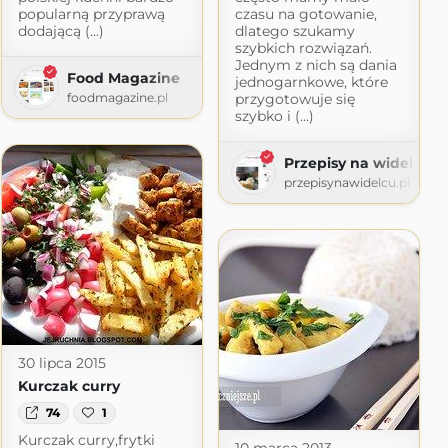
popularną przyprawą
czasu na gotowanie,
dodającą (...)
dlatego szukamy
ess.com
szybkich rozwiązań.
Jednym z nich są dania
Food Magazine
jednogarnkowe, które
foodmagazine.pl
przygotowuje się
szybko i (...)
Przepisy na widelcu
przepisynawidelcu.pl
30 lipca 2015
Kurczak curry
74
1
Kurczak curry,frytki
10 marca 2013