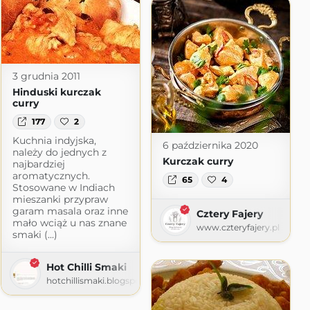
3 grudnia 2011
Hinduski kurczak
curry
177
2
Kuchnia indyjska,
6 października 2020
należy do jednych z
Kurczak curry
najbardziej
aromatycznych.
65
4
Stosowane w Indiach
mieszanki przypraw
garam masala oraz inne
Cztery Fajery
mało wciąż u nas znane
www.czteryfajery.pl
smaki (...)
Hot Chilli Smaki
hotchillismaki.blogspot.com
ress.com