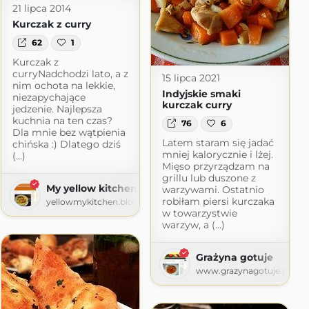
21 lipca 2014
Kurczak z curry
62
1
Kurczak z
curryNadchodzi lato, a z
15 lipca 2021
nim ochota na lekkie,
Indyjskie smaki
niezapychające
kurczak curry
jedzenie. Najlepsza
kuchnia na ten czas?
76
6
Dla mnie bez wątpienia
Latem staram się jadać
chińska :) Dlatego dziś
mniej kalorycznie i lżej.
(...)
Mięso przyrządzam na
grillu lub duszone z
My yellow kitchen
warzywami. Ostatnio
robiłam piersi kurczaka
yellowmykitchen.blogspot.com
w towarzystwie
warzyw, a (...)
Grażyna gotuje
www.grazynagotuje.pl