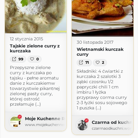
12 stycznia 2015
30 listopada 2017
Tajskie zielone curry z
Wietnamski kurczak
kurczaka
curry
99
0
71
2
Przepyszne zielone
Składniki: 4 ćwiartki z
curry z kurczaka po
kurczaka 2 szalotki 3
tajsku - pełne aromatu
ząbki czosnku 1/2
danie z kurczakiemw
papryczki chili 1 cm
towarzystwie pikantnej
imbiru 1 łyżka
zielonej pasty curry,
przyprawy corma curry
której ostrość
2-3 łyżki sosu sojowego
przełamuje (...)
1 puszka (...)
Moje Kuchenne Rewelacje
Czarrna od kuchni
www.mojekuchennerewelacje.pl
czarrnaodkuchni.wordp