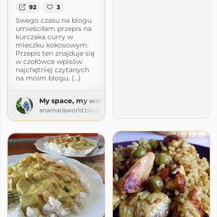
92
3
Swego czasu na blogu
umieściłam przepis na
kurczaka curry w
mleczku kokosowym.
Przepis ten znajduje się
w czołówce wpisów
najchętniej czytanych
na moim blogu. (...)
My space, my world. Ana Mari's world.
anamarisworld.blogspot.com
szczęścia
cia.blogspot.com