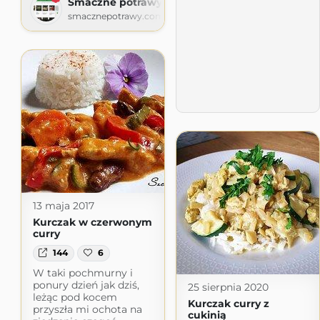
Smaczne potrawy
smacznepotrawy.com
13 maja 2017
Kurczak w czerwonym
curry
144
6
W taki pochmurny i
ponury dzień jak dziś,
25 sierpnia 2020
leżąc pod kocem
Kurczak curry z
przyszła mi ochota na
cukinią