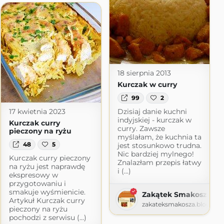
18 sierpnia 2013
Kurczak w curry
99
2
17 kwietnia 2023
Dzisiaj danie kuchni
indyjskiej - kurczak w
Kurczak curry
curry. Zawsze
pieczony na ryżu
myślałam, że kuchnia ta
48
5
jest stosunkowo trudna.
Nic bardziej mylnego!
Kurczak curry pieczony
Znalazłam przepis łatwy
na ryżu jest naprawdę
i (...)
ekspresowy w
przygotowaniu i
smakuje wyśmienicie.
Zakątek Smakosza
Artykuł Kurczak curry
zakateksmakosza.blogspo
pieczony na ryżu
pochodzi z serwisu (...)