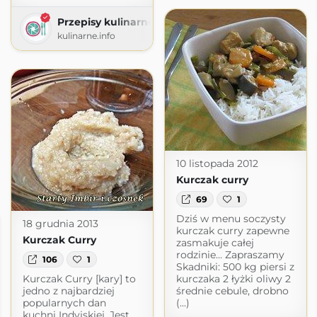
Przepisy kulinarne ze zdjęciami
kulinarne.info
10 listopada 2012
Kurczak curry
69
1
Dziś w menu soczysty
18 grudnia 2013
kurczak curry zapewne
Kurczak Curry
zasmakuje całej
rodzinie… Zapraszamy
106
1
Skadniki: 500 kg piersi z
Kurczak Curry [kary] to
kurczaka 2 łyżki oliwy 2
jedno z najbardziej
średnie cebule, drobno
popularnych dan
(...)
kuchni Indyjskiej. Jest