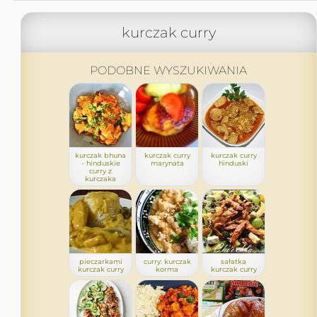
kurczak curry
PODOBNE WYSZUKIWANIA
kurczak bhuna
kurczak curry
kurczak curry
- hinduskie
marynata
hinduski
curry z
kurczaka
pieczarkami
curry: kurczak
sałatka
kurczak curry
korma
kurczak curry