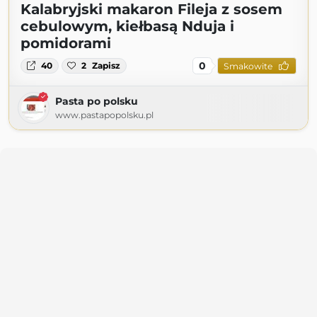
Kalabryjski makaron Fileja z sosem
cebulowym, kiełbasą Nduja i
pomidorami
0
40
2
Zapisz
Smakowite
Pasta po polsku
www.pastapopolsku.pl