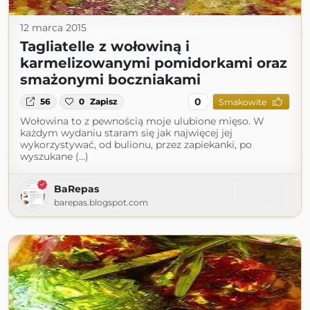
12 marca 2015
Tagliatelle z wołowiną i
karmelizowanymi pomidorkami oraz
smażonymi boczniakami
0
56
0
Zapisz
Smakowite
Wołowina to z pewnością moje ulubione mięso. W
każdym wydaniu staram się jak najwięcej jej
wykorzystywać, od bulionu, przez zapiekanki, po
wyszukane (...)
BaRepas
barepas.blogspot.com