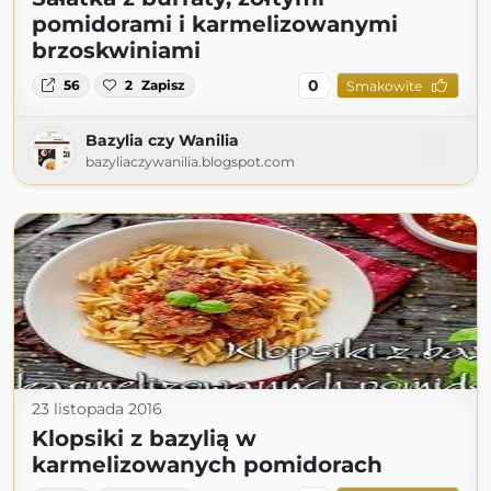
pomidorami i karmelizowanymi
brzoskwiniami
0
56
2
Zapisz
Smakowite
Bazylia czy Wanilia
bazyliaczywanilia.blogspot.com
23 listopada 2016
Klopsiki z bazylią w
karmelizowanych pomidorach