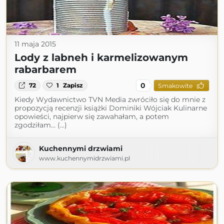
11 maja 2015
Lody z labneh i karmelizowanym
rabarbarem
0
72
1
Zapisz
Smakowite
Kiedy Wydawnictwo TVN Media zwróciło się do mnie z
propozycją recenzji książki Dominiki Wójciak Kulinarne
opowieści, najpierw się zawahałam, a potem
zgodziłam… (...)
Kuchennymi drzwiami
www.kuchennymidrzwiami.pl