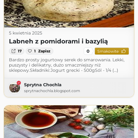
5 kwietnia 2025
Labneh z pomidorami i bazylią
0
17
1
Zapisz
Smakowite
Bardzo prosty jogurtowy serek do smarowania. Lekki,
puszysty i delikatny, dużo smaczniejszy niż
sklepowy.Składniki:Jogurt grecki - 500gSól - 1/4 (...)
Sprytna Chochla
sprytnachochla.blogspot.com