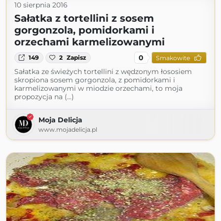
10 sierpnia 2016
Sałatka z tortellini z sosem
gorgonzola, pomidorkami i
orzechami karmelizowanymi
0
149
2
Zapisz
Smakowite
Sałatka ze świeżych tortellini z wędzonym łososiem
skropiona sosem gorgonzola, z pomidorkami i
karmelizowanymi w miodzie orzechami, to moja
propozycja na (...)
Moja Delicja
www.mojadelicja.pl