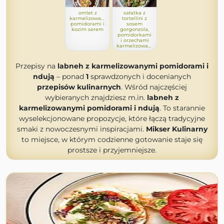
omlet z
sałatka z
karmelizowanymi
tortellini z
pomidorami i
sosem
kozim serem
gorgonzola,
pomidorkami
i orzechami
karmelizowanymi
Przepisy na
labneh z karmelizowanymi pomidorami i
ndują
– ponad
1
sprawdzonych i docenianych
przepisów kulinarnych
. Wśród najczęściej
wybieranych znajdziesz m.in.
labneh z
karmelizowanymi pomidorami i ndują
. To starannie
wyselekcjonowane propozycje, które łączą tradycyjne
smaki z nowoczesnymi inspiracjami.
Mikser Kulinarny
to miejsce, w którym codzienne gotowanie staje się
prostsze i przyjemniejsze.