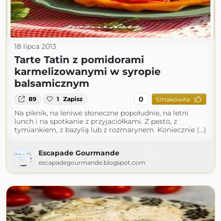
18 lipca 2013
Tarte Tatin z pomidorami
karmelizowanymi w syropie
balsamicznym
0
89
1
Zapisz
Smakowite
Na piknik, na leniwe słoneczne popołudnie, na letni
lunch i na spotkanie z przyjaciółkami. Z pesto, z
tymiankiem, z bazylią lub z rozmarynem. Koniecznie (...)
Escapade Gourmande
escapadegourmande.blogspot.com