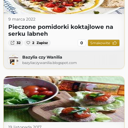
9 marca 2022
Pieczone pomidorki koktajlowe na
serku labneh
0
32
2
Zapisz
Smakowite
Bazylia czy Wanilia
bazyliaczywanilia.blogspot.com
19 listopada 2017