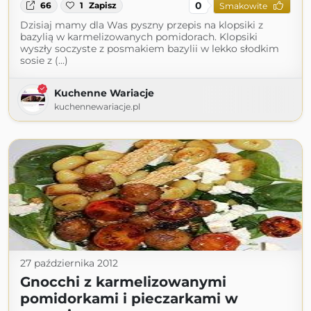
0
66
1
Zapisz
Smakowite
Dzisiaj mamy dla Was pyszny przepis na klopsiki z
bazylią w karmelizowanych pomidorach. Klopsiki
wyszły soczyste z posmakiem bazylii w lekko słodkim
sosie z (...)
Kuchenne Wariacje
kuchennewariacje.pl
27 października 2012
Gnocchi z karmelizowanymi
pomidorkami i pieczarkami w