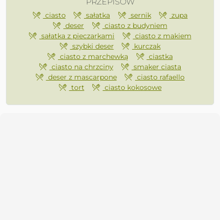
PRZEPISÓW
ciasto
sałatka
sernik
zupa
deser
ciasto z budyniem
sałatka z pieczarkami
ciasto z makiem
szybki deser
kurczak
ciasto z marchewką
ciastka
ciasto na chrzciny
smaker ciasta
deser z mascarpone
ciasto rafaello
tort
ciasto kokosowe