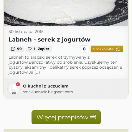
30 listopada 2015
Labneh - serek z jogurtów
0
99
1
Zapisz
Smakowite
Labneh to arabski serek otrzymywany z
jogurtów.Bardzo łatwy do zrobienia. Uzyskujemy ten
pyszny, aksamitny i delikatny serek poprzez odsączanie
jogurtów.Ja (...)
O kuchni z uczuciem
smakiuczucie.blogspot.com
Więcej przepisów