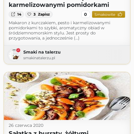
karmelizowanymi pomidorkami
0
14
3
Zapisz
Smakowite
Makaron z kurczakiem, pesto i karmelizowanymi
pomidorkami to szybki, aromatyczny obiad w
śródziemnomorskim stylu. Jest prosty do
przygotowania, a jednocześnie (...)
Smaki na talerzu
smakinatalerzu.pl
26 czerwca 2020
Sałatka z burraty, żółtymi