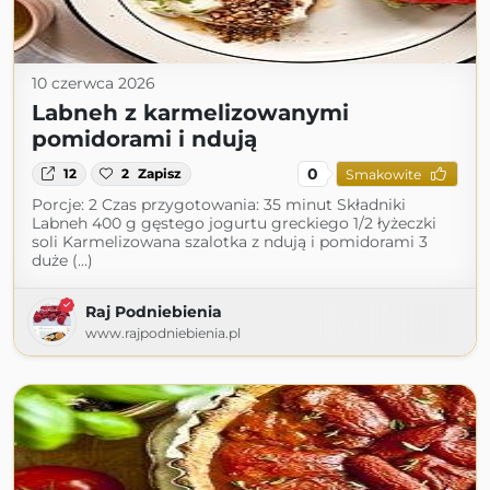
10 czerwca 2026
Labneh z karmelizowanymi
pomidorami i ndują
0
12
2
Zapisz
Smakowite
Porcje: 2 Czas przygotowania: 35 minut Składniki
Labneh 400 g gęstego jogurtu greckiego 1/2 łyżeczki
soli Karmelizowana szalotka z ndują i pomidorami 3
duże (...)
Raj Podniebienia
www.rajpodniebienia.pl